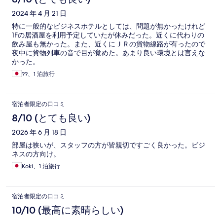
2024 年 4 月 21 日
特に一般的なビジネスホテルとしては、問題が無かったけれど
1Fの居酒屋を利用予定していたが休みだった。近くに代わりの
飲み屋も無かった。また、近くにＪＲの貨物線路が有ったので
夜中に貨物列車の音で目が覚めた。あまり良い環境とは言えな
かった。
??、1 泊旅行
宿泊者限定の口コミ
8/10 (とても良い)
2026 年 6 月 18 日
部屋は狭いが、スタッフの方が皆親切ですごく良かった。ビジ
ネスの方向け。
Koki、1 泊旅行
宿泊者限定の口コミ
10/10 (最高に素晴らしい)