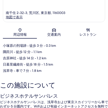
南千住 2-32-3, 荒川区, 東京都, 1160003
地図で表示
地図
周辺情報
交通案内
レストラン
小塚原の刑場跡
- 徒歩 3 分
- 0.3 km
隅田川
- 徒歩 12 分
- 1.1 km
吉原神社
- 徒歩 14 分
- 1.2 km
日暮里繊維街
- 徒歩 18 分
- 1.5 km
浅草寺
- 車で 7 分
- 1.8 km
この施設について
ビジネスホテルサンパレス
ビジネスホテルサンパレスは、浅草寺および東京スカイツリーから車で
わずか 5 分圏内です。WiFiおよび有線インターネットアクセスを無料で