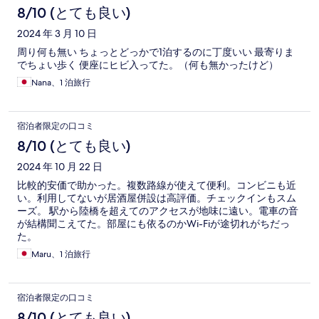
8/10 (とても良い)
2024 年 3 月 10 日
周り何も無い ちょっとどっかで1泊するのに丁度いい 最寄りま
でちょい歩く 便座にヒビ入ってた。（何も無かったけど）
Nana、1 泊旅行
宿泊者限定の口コミ
8/10 (とても良い)
2024 年 10 月 22 日
比較的安価で助かった。複数路線が使えて便利。コンビニも近
い。利用してないが居酒屋併設は高評価。チェックインもスム
ーズ。 駅から陸橋を超えてのアクセスが地味に遠い。電車の音
が結構聞こえてた。部屋にも依るのかWi-Fiが途切れがちだっ
た。
Maru、1 泊旅行
宿泊者限定の口コミ
8/10 (とても良い)