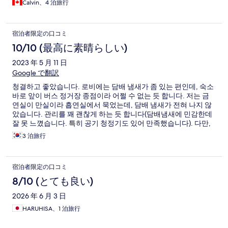
Calvin、4 泊旅行
宿泊者限定の口コミ
10/10 (最高に素晴らしい)
2023 年 5 月 11 日
Google で翻訳
청결하고 좋았습니다. 로비에는 담배 냄새가 좀 있는 편인데, 숙소
바로 앞이 버스 정거장 종점이라 어쩔 수 없는 듯 합니다. 저는 금
연실이 만실이라 흡연실에서 묵었는데, 담배 냄새가 전혀 나지 않
았습니다. 관리를 꽤 괜찮게 하는 듯 합니다(담배냄새에 민감한데
잘 못 느꼈습니다. 특히 공기 청정기도 있어 만족했습니다). 다만,
가족 여행을 오기에는 방이 좀 좁아보입니다. 애인과 단 둘이 쓰는
3 泊旅行
건 좋아 보입니다.
宿泊者限定の口コミ
8/10 (とても良い)
2026 年 6 月 3 日
HARUHISA、1 泊旅行