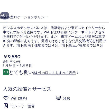
ル
前へ
次へ
サ
37+
概要
客室
ロケーション
ポリシー
ン
ビジネスホテルサンパレスは、浅草寺および東京スカイツリーから
パ
車でわずか 5 分圏内です。WiFiおよび有線インターネットアクセス
を無料でご利用いただけます。また、東京ドームおよび皇居は車で
レ
10 分の距離にあります。周辺ではさまざまな公共交通機関を利用で
ス
きます。地下鉄 南千住駅までは 4 分、地下鉄 三ノ輪駅までは 9 分
です。
の
現
￥9,580
在
写
合計 ￥10,671
の
8 月 16 日 ～ 8 月 17 日
フロント
真
料
口
とても良い
8.2
24 件の口コミをすべて表示
金
10段階中8.2
ギ
コ
は
ミ
￥9,580
ャ
で
人気の設備とサービス
す
ラ
WiFi (無料)
冷房
リ
ランドリー設備
ー