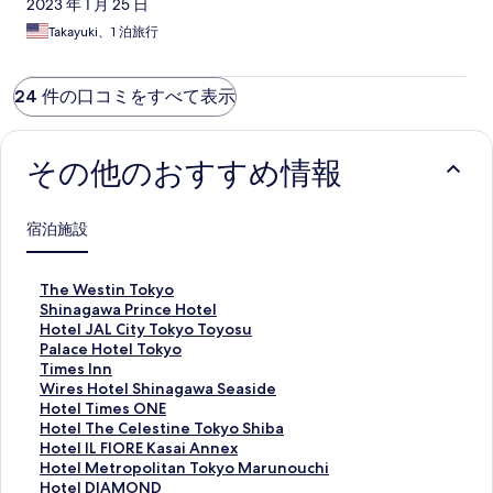
2023 年 1 月 25 日
Takayuki、1 泊旅行
24 件の口コミをすべて表示
その他のおすすめ情報
宿泊施設
T
The Westin Tokyo
h
S
Shinagawa Prince Hotel
e
h
H
Hotel JAL City Tokyo Toyosu
W
i
o
P
Palace Hotel Tokyo
e
n
t
a
T
Times Inn
s
a
e
l
i
W
Wires Hotel Shinagawa Seaside
t
g
l
a
m
i
H
Hotel Times ONE
i
a
J
c
e
r
o
H
Hotel The Celestine Tokyo Shiba
n
w
A
e
s
e
t
o
H
Hotel IL FIORE Kasai Annex
T
a
L
H
I
s
e
t
o
H
Hotel Metropolitan Tokyo Marunouchi
o
P
C
o
n
H
l
e
t
o
H
Hotel DIAMOND