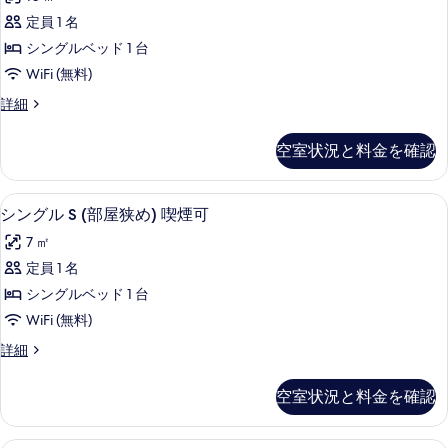
−ム)
す
グ
す
禁
定員 1 名
る
ル
煙
べ
シングルベッド 1 台
の
A
て
詳
WiFi (無料)
(標
細
の
シ
詳細
準
ン
写
ル
グ
真
空室状況と料金を確認
ル
−ム)
を
A
喫
(標
表
デスク、遮光カーテン、WiFi (無料)
シ
12
準
煙
シングル S (部屋狭め) 喫煙可
示
ン
ル
可
7 ㎡
−ム)
す
グ
の
喫
定員 1 名
る
ル
煙
す
シングルベッド 1 台
可
S
べ
の
WiFi (無料)
(部
詳
て
シ
詳細
細
屋
ン
の
狭
グ
写
空室状況と料金を確認
ル
め)
真
S
喫
(部
デスク、遮光カーテン、WiFi (無料)