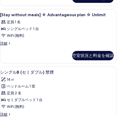
の
Advantageous
示
す
plan
[Stay
デスク、遮光カーテン、WiFi (無料)
す
15
☆
[Stay without meals] ☆ Advantageous plan ☆ Unlimit
べ
without
Unlimit
る
定員 1 名
て
の
meals]
詳
シングルベッド 1 台
の
☆
細
Advantageous
WiFi (無料)
写
plan
真
[Stay
詳細
☆
without
を
meals]
Unlimit
空室状況と料金を確認
表
☆
の
Advantageous
示
す
plan
デスク、遮光カーテン、WiFi (無料)
シ
す
14
☆
シングルB (セミダブル) 禁煙
べ
ン
Unlimit
る
14 ㎡
て
の
グ
詳
ベッドルーム 1 室
の
ル
細
定員 2 名
写
B
セミダブルベッド 1 台
真
(セ
WiFi (無料)
を
ミ
表
シ
詳細
ダ