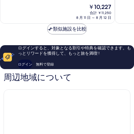
階
北
ル
中
現
￥10,227
中
台
東
8.4、
在
8.2、
東
合計 ￥11,250
日
と
の
8 月 11 日 ～ 8 月 12 日
と
本
て
料
て
橋
も
金
類似施設を比較
も
中
良
は
良
央
い、
￥10,227
い、
区
口
口
コ
ログインすると、対象となる割引や特典を確認できます。も
コ
ミ
っとリワードを獲得して、もっと旅を満喫 !
ミ
260
260
件
ログイン
無料で登録
件
件
件
の
周辺地域について
の
口
口
コ
コ
ミ
ミ