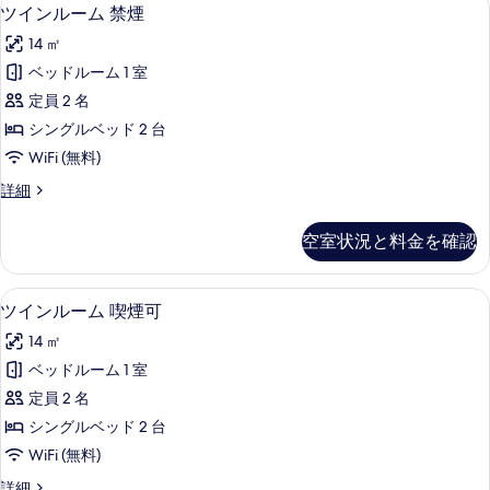
を
ツ
14
屋
煙
ツインルーム 禁煙
表
イ
狭
可
14 ㎡
め)
示
ン
の
喫
ベッドルーム 1 室
す
ル
煙
す
定員 2 名
可
る
ー
べ
の
シングルベッド 2 台
ム
詳
て
WiFi (無料)
細
禁
の
ツ
詳細
煙
イ
写
の
ン
真
空室状況と料金を確認
ル
す
を
ー
べ
ム
表
デスク、遮光カーテン、WiFi (無料)
ツ
14
禁
ツインルーム 喫煙可
て
示
イ
煙
の
14 ㎡
の
す
ン
詳
写
ベッドルーム 1 室
る
ル
細
真
定員 2 名
ー
を
シングルベッド 2 台
ム
表
WiFi (無料)
喫
示
ツ
詳細