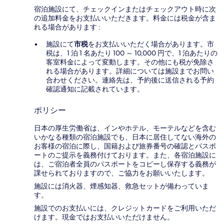
宿泊施設にて、チェックインまたはチェックアウト時に次
の追加料金をお支払いいただきます。料金には税金が含ま
れる場合があります :
施設にて
市税
をお支払いいただく場合があります。市
税は、1 泊 1 名あたり 100 ～ 10,000 円で、1 泊あたりの
客室料金によって変動します。その他にも税が免除さ
れる場合があります。詳細については施設までお問い
合わせください。連絡先は、予約後に送信される予約
確認通知に記載されています。
ポリシー
日本の厚生労働省は、インやホテル、モーテルなどを含む
いかなる種類の宿泊施設でも、日本に​居住してない海外の
お客様の宿泊に際し、国籍および旅券番号の確認とパスポ
ートのご提示を義務付け​ております。また、各宿泊施設に
は、ご宿泊者全員のパスポートをコピーし保存する義務が
課せられておりますの​で、ご協力をお願いいたします。
施設には消火器、煙感知器、救急セットが備わっていま
す。
施設でのお支払いには、クレジットカードをご利用いただ
けます。現金ではお支払いいただけません。