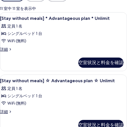
用
可
11 室中 11 室を表示中
能
[Stay
デスク、遮光カーテン、WiFi (無料)
15
[Stay without meals] * Advantageous plan * Unlimit
な
without
客
定員 1 名
meals]
室
シングルベッド 1 台
*
の
Advantageous
WiFi (無料)
絞
plan
[Stay
詳細
り
*
without
込
meals]
Unlimit
空室状況と料金を確認
み
*
の
条
Advantageous
す
plan
件
[Stay
デスク、遮光カーテン、WiFi (無料)
15
*
[Stay without meals] ☆ Advantageous plan ☆ Unlimit
べ
without
Unlimit
定員 1 名
て
の
meals]
詳
シングルベッド 1 台
の
☆
細
Advantageous
WiFi (無料)
写
plan
真
[Stay
詳細
☆
without
を
meals]
Unlimit
空室状況と料金を確認
表
☆