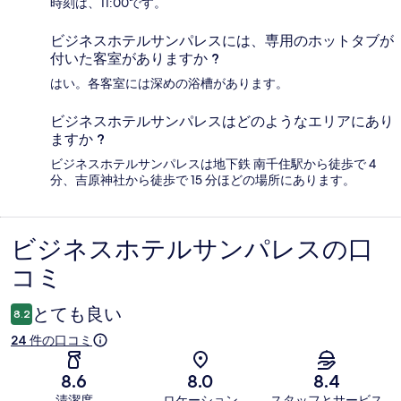
時刻は、11:00です。
ビジネスホテルサンパレスには、専用のホットタブが
付いた客室がありますか ?
はい。各客室には深めの浴槽があります。
ビジネスホテルサンパレスはどのようなエリアにあり
ますか ?
ビジネスホテルサンパレスは地下鉄 南千住駅から徒歩で 4
分、吉原神社から徒歩で 15 分ほどの場所にあります。
ビジネスホテルサンパレスの口
口
コミ
コ
ミ
とても良い
8.2
24 件の口コミ
8.6
8.0
8.4
清潔度
ロケーション
スタッフとサービス