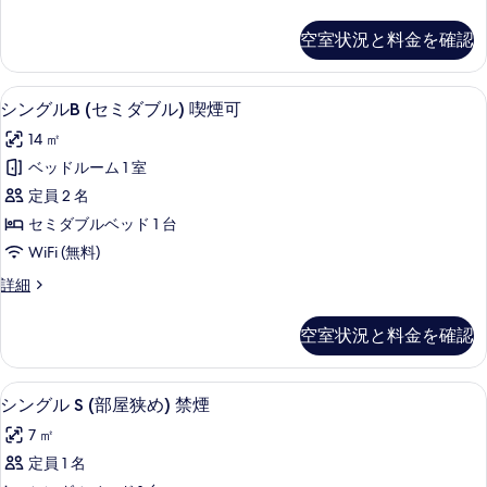
ン
示
ブ
グ
空室状況と料金を確認
す
ル
ル)
B
る
禁
(セ
デスク、遮光カーテン、WiFi (無料)
シ
14
ミ
煙
シングルB (セミダブル) 喫煙可
ン
ダ
の
14 ㎡
ブ
グ
す
ル)
ベッドルーム 1 室
ル
禁
べ
定員 2 名
煙
B
て
の
セミダブルベッド 1 台
(セ
詳
の
WiFi (無料)
細
ミ
写
シ
詳細
ダ
ン
真
ブ
グ
を
空室状況と料金を確認
ル
ル)
表
B
喫
(セ
示
デスク、遮光カーテン、WiFi (無料)
シ
13
ミ
煙
シングル S (部屋狭め) 禁煙
す
ン
ダ
可
7 ㎡
ブ
る
グ
の
ル)
定員 1 名
ル
喫