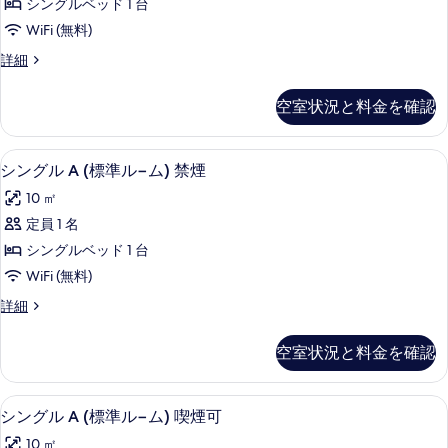
す
シングルベッド 1 台
煙
S
べ
可
WiFi (無料)
(部
の
て
シ
詳細
詳
屋
ン
の
細
狭
グ
写
空室状況と料金を確認
ル
め)
真
S
禁
(部
を
デスク、遮光カーテン、WiFi (無料)
シ
16
屋
煙
シングル A (標準ル−ム) 禁煙
表
ン
狭
の
10 ㎡
め)
示
グ
す
禁
定員 1 名
す
ル
煙
べ
シングルベッド 1 台
の
る
A
て
詳
WiFi (無料)
(標
細
の
シ
詳細
準
ン
写
ル
グ
真
空室状況と料金を確認
ル
−ム)
を
A
禁
(標
表
デスク、遮光カーテン、WiFi (無料)
シ
15
準
煙
シングル A (標準ル−ム) 喫煙可
示
ン
ル
の
10 ㎡