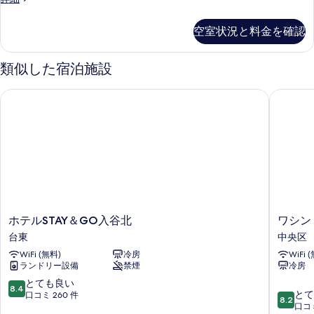
煙
イ
す
可
ン
空室状況と料金を確認
る
ル
の
ー
す
ム
類似した宿泊施設
喫
べ
煙
ホテルSTAY＆GO入谷北
ワシント
て
可
の
の
詳
写
細
真
を
表
示
ホ
ワ
ホテルSTAY＆GO入谷北
ワシン
す
テ
シ
台東
中央区
る
ル
ン
WiFi (無料)
冷房
WiFi 
STAY
ト
ランドリー設備
禁煙
冷房
＆
ン
GO
R&B
10
とても良い
8.4
10
入
ホ
とて
段
口コミ 260 件
8.2
段
谷
テ
口コミ
階