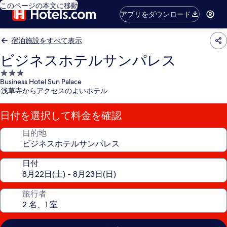
このページの本文に移動
アプリをダウンロード
宿泊施設をすべて表示
ビジネスホテルサンパレス
3.0
Business Hotel Sun Palace
つ
浅草寺からアクセスのよいホテル
星
宿
日付を選択して料金を確認
泊
施
目的地
設
日付
旅行者