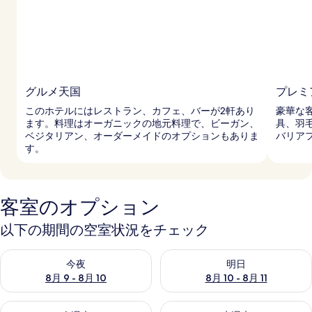
グルメ天国
プレミ
このホテルにはレストラン、カフェ、バーが2軒あり
豪華な
ます。料理はオーガニックの地元料理で、ビーガン、
具、羽
ベジタリアン、オーダーメイドのオプションもありま
バリア
す。
客室のオプション
以下の期間の空室状況をチェック
今夜 8月 9 - 8月 10 の空室状況をチェック
明日 8月 10 - 8月 11 の空
今夜
明日
8月 9 - 8月 10
8月 10 - 8月 11
今週末 8月 14 - 8月 16 の空室状況をチェック
来週末 8月 21 - 8月 23 の