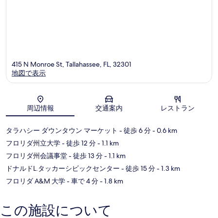
415 N Monroe St, Tallahassee, FL, 32301
地図で表示
地図
周辺情報
交通案内
レストラン
タラハシー ダウンタウン マーケット
- 徒歩 6 分
- 0.6 km
フロリダ州立大学
- 徒歩 12 分
- 1.1 km
フロリダ州会議事堂
- 徒歩 13 分
- 1.1 km
ドナルドL.タッカーシビックセンター
- 徒歩 15 分
- 1.3 km
フロリダ A&M 大学
- 車で 4 分
- 1.8 km
この施設について