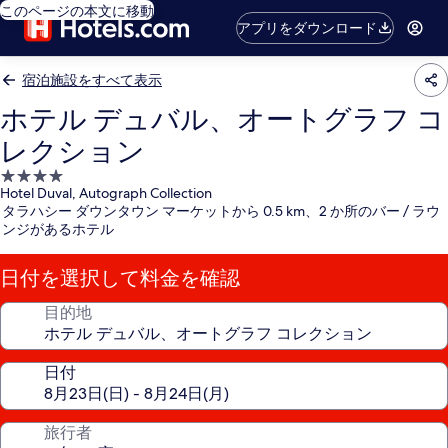
このページの本文に移動
アプリをダウンロード
宿泊施設をすべて表示
ホテル デュバル、オートグラフ コ
レクション
4.0
Hotel Duval, Autograph Collection
つ
タラハシー ダウンタウン マーケットから 0.5 km、2 か所のバー / ラウ
星
ンジがあるホテル
宿
泊
日付を選択して料金を確認
施
設
目的地
日付
旅行者