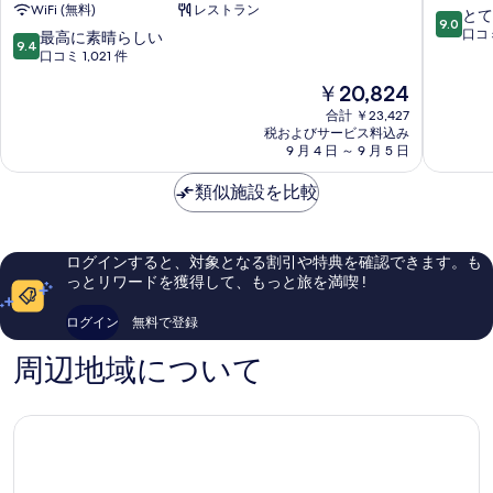
WiFi (無料)
レストラン
デ
マ
10
とて
を
9.0
ィ
リ
段
口コミ
10
最高に素晴らしい
9.4
表
ゴ
オ
階
段
口コミ 1,021 件
タ
ッ
中
階
示
現
￥20,824
ラ
ト
9.0、
中
す
在
ハ
タ
と
9.4、
合計 ￥23,427
の
シ
ラ
て
税およびサービス料込み
最
る
料
ー
9 月 4 日 ～ 9 月 5 日
ハ
も
高
金
-
シ
素
に
は
カ
類似施設を比較
ー
晴
素
￥20,824
レ
ダ
ら
晴
ッ
ウ
し
ら
ジ
ン
い、
し
ログインすると、対象となる割引や特典を確認できます。も
タ
タ
口
い、
っとリワードを獲得して、もっと旅を満喫 !
ウ
ウ
コ
口
ン
ン
ミ
コ
ログイン
無料で登録
by
キ
1,015
ミ
IHG
ャ
件
1,021
周辺地域について
カ
ピ
件
件
レ
ト
の
件
ッ
ル
口
の
ジ
ヒ
コ
口
タ
ル
ミ
コ
ウ
ミ
ン