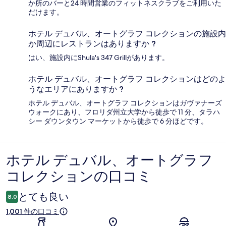
か所のバーと24 時間営業のフィットネスクラブをご利用いた
だけます。
ホテル デュバル、オートグラフ コレクションの施設内
か周辺にレストランはありますか ?
はい、施設内にShula's 347 Grillがあります。
ホテル デュバル、オートグラフ コレクションはどのよ
うなエリアにありますか ?
ホテル デュバル、オートグラフ コレクションはガヴァナーズ
ウォークにあり、フロリダ州立大学から徒歩で 11 分、タラハ
シー ダウンタウン マーケットから徒歩で 6 分ほどです。
ホテル デュバル、オートグラフ
口
コレクションの口コミ
コ
ミ
とても良い
8.0
1,001 件の口コミ