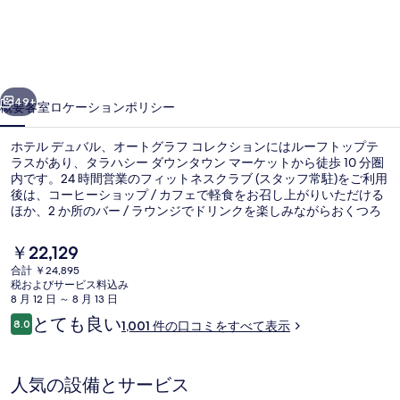
ュ
バ
ル、
前へ
次へ
オ
49+
概要
客室
ロケーション
ポリシー
ー
ホテル デュバル、オートグラフ コレクションにはルーフトップテ
ト
ラスがあり、タラハシー ダウンタウン マーケットから徒歩 10 分圏
内です。24 時間営業のフィットネスクラブ (スタッフ常駐)をご利用
グ
後は、コーヒーショップ / カフェで軽食をお召し上がりいただける
ラ
ほか、2 か所のバー / ラウンジでドリンクを楽しみながらおくつろ
ぎいただけます。また、フロリダ州立大学およびフロリダ州会議事
フ
堂は徒歩 15 分圏内にあります。旅行者は親切なスタッフや総合的
現
￥22,129
な施設のコンディションを高く評価しています。
在
コ
合計 ￥24,895
の
税およびサービス料込み
2 か所のバー / ラウンジ
レ
料
8 月 12 日 ～ 8 月 13 日
金
口
とても良い
ク
8.0
1,001 件の口コミをすべて表示
は
10段階中8.0
コ
￥22,129
シ
ミ
で
す
ョ
人気の設備とサービス