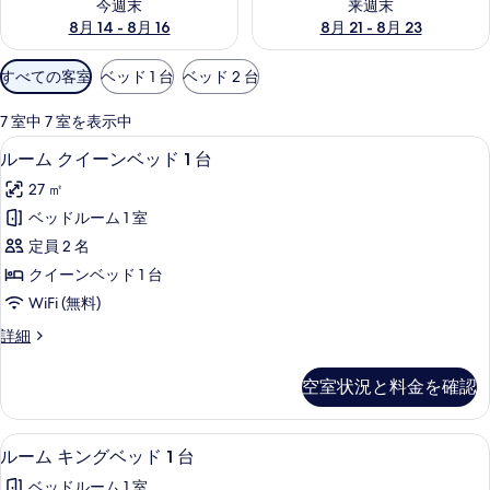
今週末
来週末
8月 14 - 8月 16
8月 21 - 8月 23
利
すべての客室
ベッド 1 台
ベッド 2 台
用
可
7 室中 7 室を表示中
能
高級寝具、羽毛の掛け布団、ピロート
ル
6
ルーム クイーンベッド 1 台
な
ー
客
27 ㎡
ム
室
ベッドルーム 1 室
ク
の
定員 2 名
イ
絞
クイーンベッド 1 台
り
ー
WiFi (無料)
込
ン
み
ル
詳細
ベ
ー
条
ッ
ム
件
空室状況と料金を確認
ク
ド
イ
1
ー
高級寝具、羽毛の掛け布団、ピロート
ル
6
ン
台
ルーム キングベッド 1 台
ー
ベ
の
ベッドルーム 1 室