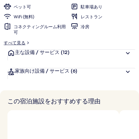
ン
ペット可
駐車場あり
の
WiFi (無料)
レストラン
写
コネクティングルーム利用
冷房
可
真
すべて見る
ギ
主な設備 / サービス
(12)
ャ
ラ
家族向け設備 / サービス
(6)
リ
ー
この宿泊施設をおすすめする理由