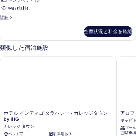
示
in
キングベッド 1 台
(Mobility
グ
Shower)
す
Accessible,
WiFi (無料)
Roll-
ベ
の
る
ル
詳細
in
ッ
す
ー
Shower)
ム
の
ド
べ
空室状況と料金を確認
キ
詳
1
て
ン
細
台
グ
の
類似した宿泊施設
ベ
(Mobility
写
ッ
Accessible,
ホテル インディゴ タラハシー - カレッジタウン by IHG
アロフト
ド
真
Roll-
1
を
台
in
(Mobility
表
Shower)
Accessible,
示
の
Roll-
す
in
す
Shower)
る
べ
の
詳
て
ホ
ア
ホテル インディゴ タラハシー - カレッジタウン
アロフ
細
テ
ロ
の
by IHG
キャピト
ル
フ
カレッジ タウン
写
プール
イ
ト
駐車場
ン
ペット可
駐車場あり
by
真