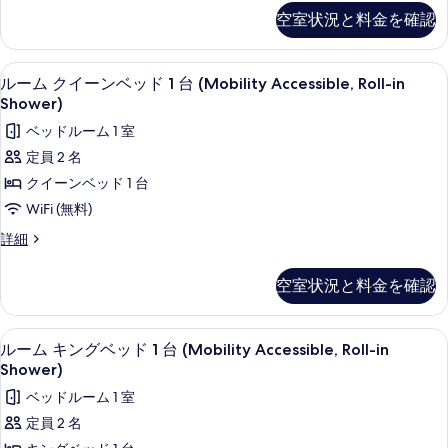
ッ
ム
ー
ム
空室状況と料金を確認
キ
ム
ド
の
ン
の
1
グ
詳
す
高級寝具、羽毛の掛け布団、ピロート
ル
6
ベ
台
ルーム クイーンベッド 1 台 (Mobility Accessible, Roll-in
細
べ
ー
ッ
Shower)
コ
ド
て
ム
ベッドルーム 1 室
ー
1
の
ク
台
定員 2 名
ナ
コ
写
イ
クイーンベッド 1 台
ー
ー
真
ー
ナ
WiFi (無料)
の
ー
を
ン
す
ル
詳細
の
表
ベ
ー
詳
べ
ム
示
細
ッ
空室状況と料金を確認
て
ク
す
ド
イ
の
ー
る
1
高級寝具、羽毛の掛け布団、ピロート
ル
写
6
ン
ルーム キングベッド 1 台 (Mobility Accessible, Roll-in
台
ー
ベ
真
Shower)
(Mobility
ッ
ム
を
ベッドルーム 1 室
ド
Accessible,
キ
1
表
定員 2 名
Roll-
台
ン