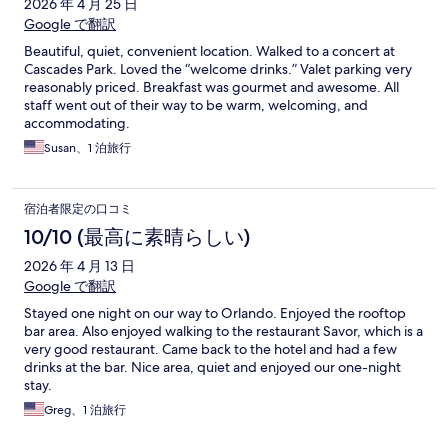
2026 年 4 月 25 日
Google で翻訳
Beautiful, quiet, convenient location. Walked to a concert at
Cascades Park. Loved the “welcome drinks.” Valet parking very
reasonably priced. Breakfast was gourmet and awesome. All
staff went out of their way to be warm, welcoming, and
accommodating.
Susan、1 泊旅行
宿泊者限定の口コミ
10/10 (最高に素晴らしい)
2026 年 4 月 13 日
Google で翻訳
Stayed one night on our way to Orlando. Enjoyed the rooftop
bar area. Also enjoyed walking to the restaurant Savor, which is a
very good restaurant. Came back to the hotel and had a few
drinks at the bar. Nice area, quiet and enjoyed our one-night
stay.
Greg、1 泊旅行