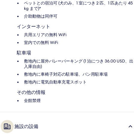
ペットとの宿泊可 (犬のみ、1 室につき 2 匹、1 匹あたり 45
kg まで)*
介助動物は同伴可
インターネット
共用エリアの無料 WiFi
室内での無料 WiFi
駐車場
敷地内に屋外バレーパーキング (1 泊につき 36.00 USD、出
入庫自由)
敷地内に車椅子対応の駐車場、バン用駐車場
敷地内に電気自動車充電スポット
その他の情報
全館禁煙
施設の設備