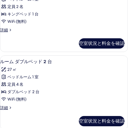
ッ
ム
す
ド
定員 2 名
キ
1
べ
キングベッド 1 台
台
ン
て
の
WiFi (無料)
グ
詳
の
ル
詳細
細
ベ
ー
写
ッ
ム
真
空室状況と料金を確認
キ
ド
を
ン
1
グ
表
ルーム ダブルベッド 2 台 | 高級
ル
5
ベ
台
ルーム ダブルベッド 2 台
示
ー
ッ
の
27 ㎡
ド
す
ム
す
1
ベッドルーム 1 室
る
ダ
台
べ
定員 4 名
の
ブ
て
詳
ダブルベッド 2 台
ル
細
の
WiFi (無料)
ベ
写
ル
詳細
ッ
ー
真
ド
ム
を
空室状況と料金を確認
ダ
2
ブ