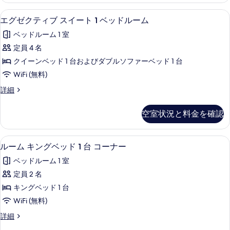
表
台
ル
示
エグゼクティブ スイート 1 ベッドル
エ
5
ベ
の
エグゼクティブ スイート 1 ベッドルーム
す
グ
ッ
す
ベッドルーム 1 室
ド
る
ゼ
べ
2
定員 4 名
ク
台
て
クイーンベッド 1 台およびダブルソファーベッド 1 台
の
テ
の
詳
WiFi (無料)
ィ
細
写
エ
詳細
ブ
グ
真
ス
ゼ
を
空室状況と料金を確認
ク
イ
表
テ
ー
ィ
示
高級寝具、羽毛の掛け布団、ピロート
ル
5
ブ
ルーム キングベッド 1 台 コーナー
ト
す
ー
ス
1
ベッドルーム 1 室
イ
る
ム
ベ
ー
定員 2 名
キ
ト
ッ
キングベッド 1 台
1
ン
ド
ベ
WiFi (無料)
グ
ッ
ル
ル
詳細
ド
ベ
ー
ー
ル