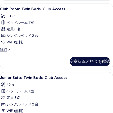
真
詳
Club
Club Room Twin Beds, Club 
を
4
細
Club Room Twin Beds, Club Access
Room
表
30 ㎡
Twin
示
ベッドルーム 1 室
Beds,
す
Club
定員 3 名
る
Access
シングルベッド 2 台
の
WiFi (無料)
す
Club
詳細
べ
Room
Twin
て
空室状況と料金を確認
Beds,
の
Club
Access
写
Junior
Junior Suite Twin Beds, Clu
6
の
Junior Suite Twin Beds, Club Access
真
Suite
詳
49 ㎡
細
Twin
を
ベッドルーム 1 室
Beds,
表
Club
定員 3 名
示
Access
シングルベッド 2 台
す
の
WiFi (無料)