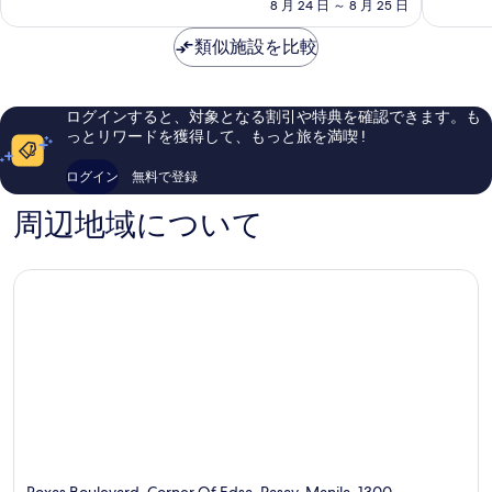
料
イ
8 月 24 日 ～ 8 月 25 日
ア
も
常
金
76
ポ
良
に
は
類似施設を比較
ー
い、
良
￥5,434
ト
口
い、
NAIA
コ
口
タ
ミ
コ
ログインすると、対象となる割引や特典を確認できます。も
ー
2,597
ミ
っとリワードを獲得して、もっと旅を満喫 !
ミ
件
3,871
ナ
件
件
ログイン
無料で登録
ル
の
件
3
口
の
周辺地域について
MNL
コ
口
ニ
ミ
コ
ュ
ミ
ー
ポ
ー
ト
シ
テ
ィ
Roxas Boulevard, Corner Of Edsa, Pasay, Manila, 1300