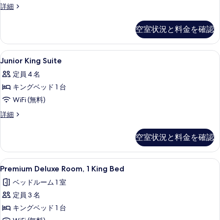
す
べ
Club
詳細
る
King
て
Room
空室状況と料金を確認
の
の
詳
写
細
Junior
セーフティボックス (室内)、デスク、アイ
真
4
Junior King Suite
King
を
定員 4 名
Suite
表
キングベッド 1 台
の
示
WiFi (無料)
す
す
べ
Junior
詳細
る
King
て
Suite
空室状況と料金を確認
の
の
詳
写
細
Premium
Premium Deluxe Room, 1 Kin
真
4
Premium Deluxe Room, 1 King Bed
Deluxe
を
ベッドルーム 1 室
Room,
表
定員 3 名
1
示
King
キングベッド 1 台
す
Bed