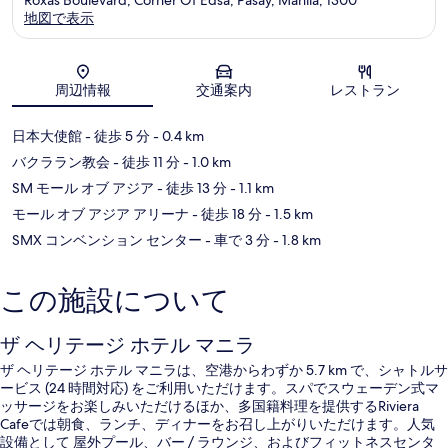
地図で表示
地図
周辺情報
交通案内
レストラン
日本大使館
- 徒歩 5 分
- 0.4 km
バクララン教会
- 徒歩 11 分
- 1.0 km
SM モール オブ アジア
- 徒歩 13 分
- 1.1 km
モール オブ アジア アリーナ
- 徒歩 18 分
- 1.5 km
SMX コンベンション センター
- 車で 3 分
- 1.8 km
この施設について
ザ ヘリテージ ホテル マニラ
ザ ヘリテージ ホテル マニラは、空港からわずか 5.7 km で、シャトルサ
ービス (24 時間対応) をご利用いただけます。スパでスウェーデン式マ
ッサージをお楽しみいただけるほか、多国籍料理を提供するRiviera
Cafeでは朝食、ランチ、ディナーをお召し上がりいただけます。人気
設備として 屋外プール、バー / ラウンジ、およびフィットネスセンタ