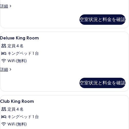
る
す
Junior
詳細
べ
Suite
Twin
て
空室状況と料金を確認
Beds,
の
Club
Access
写
Deluxe
セーフティボックス (室内)、デスク、アイ
7
の
Deluxe King Room
真
King
詳
定員 4 名
細
Room
を
キングベッド 1 台
の
表
WiFi (無料)
す
示
べ
Deluxe
詳細
す
King
て
る
Room
空室状況と料金を確認
の
の
詳
写
細
Club
セーフティボックス (室内)、デスク、アイ
真
4
Club King Room
King
を
定員 4 名
Room
表
キングベッド 1 台
の
示
WiFi (無料)
す