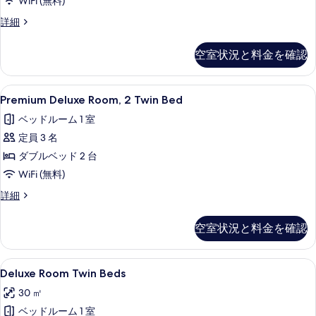
WiFi (無料)
る
の
Premium
詳細
す
Deluxe
Room,
べ
空室状況と料金を確認
1
て
King
Bed
の
Premium
Premium Deluxe Room, 2 Twi
6
の
Premium Deluxe Room, 2 Twin Bed
写
Deluxe
詳
ベッドルーム 1 室
細
Room,
真
定員 3 名
2
を
Twin
ダブルベッド 2 台
表
Bed
WiFi (無料)
示
の
Premium
詳細
す
す
Deluxe
る
Room,
べ
空室状況と料金を確認
2
て
Twin
Bed
の
Deluxe
Deluxe Room Twin Beds | セ
5
の
Deluxe Room Twin Beds
写
Room
詳
30 ㎡
細
Twin
真
ベッドルーム 1 室
Beds