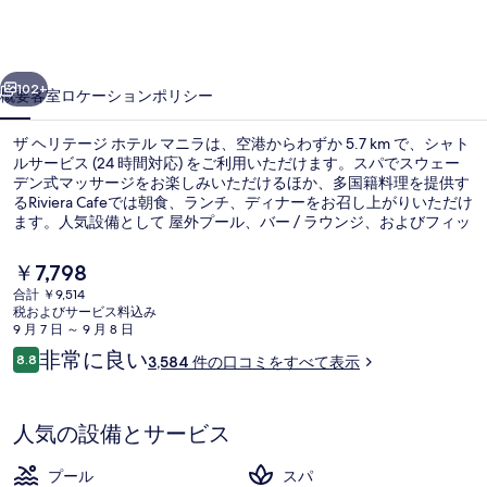
ジ
ホ
前へ
次へ
テ
102+
概要
客室
ロケーション
ポリシー
ル
ザ ヘリテージ ホテル マニラは、空港からわずか 5.7 km で、シャト
マ
ルサービス (24 時間対応) をご利用いただけます。スパでスウェー
デン式マッサージをお楽しみいただけるほか、多国籍料理を提供す
ニ
るRiviera Cafeでは朝食、ランチ、ディナーをお召し上がりいただけ
ラ
ます。人気設備として 屋外プール、バー / ラウンジ、およびフィッ
トネスセンターがあります。旅行者は親切なスタッフや朝食を評価
の
しています。この宿泊施設からは歩いてすぐ公共交通機関を利用で
現
￥7,798
きます。地下鉄 バクララン駅までは 11 分、地下鉄 タフト アベニュ
在
写
合計 ￥9,514
ー駅までは 11 分です。
の
税およびサービス料込み
屋外プール
真
料
9 月 7 日 ～ 9 月 8 日
金
口
非常に良い
ギ
8.8
3,584 件の口コミをすべて表示
は
10段階中8.8
コ
￥7,798
ャ
ミ
で
す
ラ
人気の設備とサービス
リ
プール
スパ