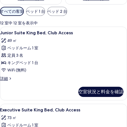
利
すべての客室
ベッド 1 台
ベッド 2 台
用
可
12 室中 12 室を表示中
能
Junior
Junior Suite King Bed, Club
6
Junior Suite King Bed, Club Access
な
Suite
客
49 ㎡
King
室
ベッドルーム 1 室
Bed,
の
Club
定員 3 名
絞
Access
キングベッド 1 台
り
の
WiFi (無料)
込
す
み
Junior
詳細
べ
Suite
条
King
件
て
空室状況と料金を確認
Bed,
の
Club
Access
写
Executive
Executive Suite King Bed, C
7
の
Executive Suite King Bed, Club Access
真
Suite
詳
73 ㎡
細
King
を
ベッドルーム 1 室
Bed,