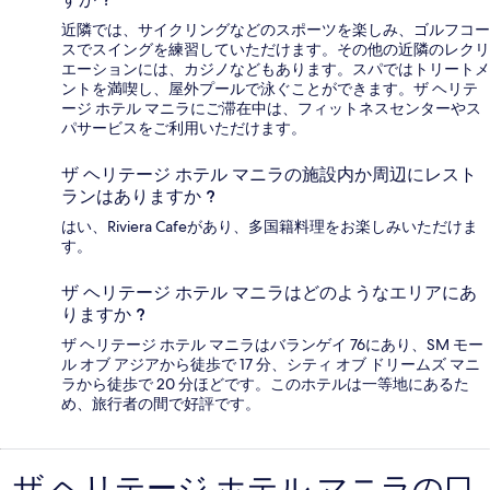
近隣では、サイクリングなどのスポーツを楽しみ、ゴルフコー
スでスイングを練習していただけます。その他の近隣のレクリ
エーションには、カジノなどもあります。スパではトリートメ
ントを満喫し、屋外プールで泳ぐことができます。ザ ヘリテ
ージ ホテル マニラにご滞在中は、フィットネスセンターやス
パサービスをご利用いただけます。
ザ ヘリテージ ホテル マニラの施設内か周辺にレスト
ランはありますか ?
はい、Riviera Cafeがあり、多国籍料理をお楽しみいただけま
す。
ザ ヘリテージ ホテル マニラはどのようなエリアにあ
りますか ?
ザ ヘリテージ ホテル マニラはバランゲイ 76にあり、SM モー
ル オブ アジアから徒歩で 17 分、シティ オブ ドリームズ マニ
ラから徒歩で 20 分ほどです。このホテルは一等地にあるた
め、旅行者の間で好評です。
ザ ヘリテージ ホテル マニラの口
口