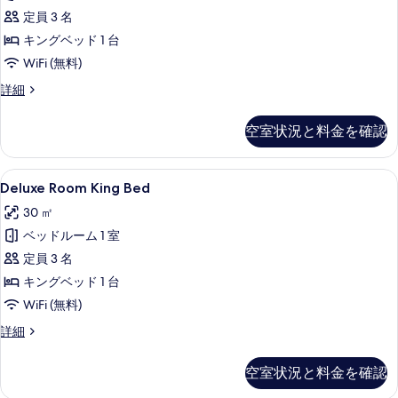
表
Club
定員 3 名
示
Access
キングベッド 1 台
す
の
WiFi (無料)
る
す
Executive
詳細
べ
Suite
King
て
空室状況と料金を確認
Bed,
の
Club
Access
写
Deluxe
Deluxe Room King Bed | セー
5
の
Deluxe Room King Bed
真
Room
詳
30 ㎡
細
King
を
ベッドルーム 1 室
Bed
表
の
定員 3 名
示
す
キングベッド 1 台
す
べ
WiFi (無料)
る
て
Deluxe
詳細
Room
の
King
空室状況と料金を確認
写
Bed
の