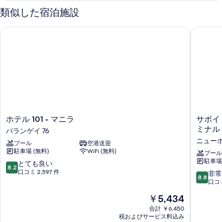
Access
写
類似した宿泊施設
の
真
詳
ホテル 101 - マニラ
サボイ ホ
細
を
表
示
す
る
ホ
サ
ホテル 101 - マニラ
サボイ 
テ
ボ
ミナル 
バランゲイ 76
ル
イ
ニュー
プール
空港送迎
101
ホ
駐車場 (無料)
WiFi (無料)
-
テ
プール
駐車場 
マ
ル
10
とても良い
8.2
ニ
マ
段
口コミ 2,597 件
10
非常
8.8
ラ
ニ
階
段
口コミ
バ
ラ
中
階
現
￥5,434
ラ
ニ
8.2、
中
在
ン
ア
と
8.8、
合計 ￥6,450
の
ゲ
エ
て
税およびサービス料込み
非