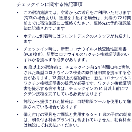
チェックインに関する特記事項
この宿泊施設では、空港からの送迎をご利用いただけます
(有料の場合あり)。送迎を手配する場合は、到着の 72 時間
前までに宿泊施設にご連絡ください。連絡先は予約確認通
知に記載されています
ホテルご到着時にはフロントデスクのスタッフがお迎えし
ます
チェックイン時に、新型コロナウイルス検査陰性証明書
(PCR 検査)、新型コロナウイルスワクチン接種証明書のい
ずれかを提示する必要があります。
18 歳以上の宿泊者は、チェックイン前 24 時間以内に実施
された新型コロナウイルス検査の陰性証明書を提示する必
要があります。13 歳以上の宿泊者は、新型コロナウイルス
ワクチン接種証明書の提示が必要です。ワクチン接種証明
書を提示する宿泊者は、チェックインの 14 日以上前にワ
クチン接種を完了している必要があります
施設から提供された情報は、自動翻訳ツールを使用して翻
訳されている場合があります
備え付けの寝具をご両親と共用する 6 ～ 11 歳の子供の朝食
は、朝食付き料金プランには含まれていません。朝食料金
は施設にてお支払いください。