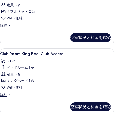
を
の
定員 3 名
表
す
ダブルベッド 2 台
示
べ
WiFi (無料)
す
て
Deluxe
詳細
る
Room
の
Twin
空室状況と料金を確認
写
Beds
の
真
詳
Club
Club Room King Bed, Club A
を
5
細
Club Room King Bed, Club Access
Room
表
30 ㎡
King
示
ベッドルーム 1 室
Bed,
す
Club
定員 3 名
る
Access
キングベッド 1 台
の
WiFi (無料)
す
Club
詳細
べ
Room
King
て
空室状況と料金を確認
Bed,
の
Club