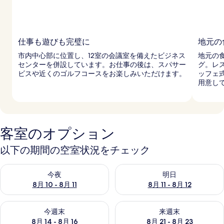
仕事も遊びも完璧に
地元の
市内中心部に位置し、12室の会議室を備えたビジネス
地元の
センターを併設しています。お仕事の後は、スパサー
グ。レ
ビスや近くのゴルフコースをお楽しみいただけます。
ッフェ
用意し
客室のオプション
以下の期間の空室状況をチェック
今夜 8月 10 - 8月 11 の空室状況をチェック
明日 8月 11 - 8月 12 の空
今夜
明日
8月 10 - 8月 11
8月 11 - 8月 12
今週末 8月 14 - 8月 16 の空室状況をチェック
来週末 8月 21 - 8月 23 の
今週末
来週末
8月 14 - 8月 16
8月 21 - 8月 23