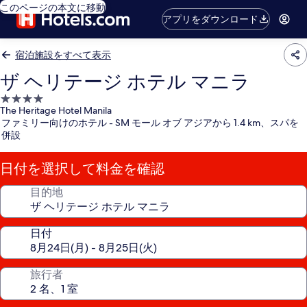
このページの本文に移動
アプリをダウンロード
宿泊施設をすべて表示
ザ ヘリテージ ホテル マニラ
4.0
The Heritage Hotel Manila
つ
ファミリー向けのホテル - SM モール オブ アジアから 1.4 km、スパを
星
併設
宿
泊
日付を選択して料金を確認
施
設
目的地
日付
旅行者