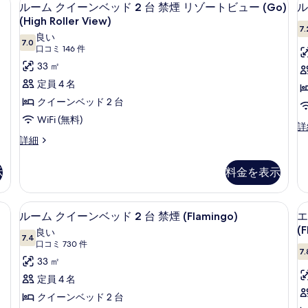
ル
4
詳
ッ
ルーム クイーンベッド 2 台 禁煙 リゾートビュー (Go)
ル
を
ー
細
ド
(High Roller View)
表
1
7.
ム
良い
台
示
7.0
10 点中 7.0
(口
口コミ 146 件
ク
禁
す
コ
33 ㎡
煙
イ
る
ミ
リ
定員 4 名
ー
ゾ
146
クイーンベッド 2 台
ー
ン
件)
ト
WiFi (無料)
ベ
ル
詳
ビ
ー
ル
詳細
ュ
ッ
ム
ー
ー
(
1
ド
キ
ム
(G
示
料金を表示
(
ン
2
ク
(H
グ
イ
Ro
Ro
台
ベ
ー
Vi
V
ィボックス (室内)、デスク、ノートパソコン用作業スペース
ピロートップベッド、セーフティボック
ル
禁
ッ
6
ン
の
ルーム クイーンベッド 2 台 禁煙 (Flamingo)
エ
ド
ー
ベ
詳
(
煙
(F
良い
1
ッ
7.4
細
10 点中 7.4
ム
(口
口コミ 730 件
リ
台
ド
7.
コ
ク
33 ㎡
禁
2
ゾ
ミ
煙
台
イ
定員 4 名
ー
(F
禁
730
ー
クイーンベッド 2 台
の
ト
煙
件)