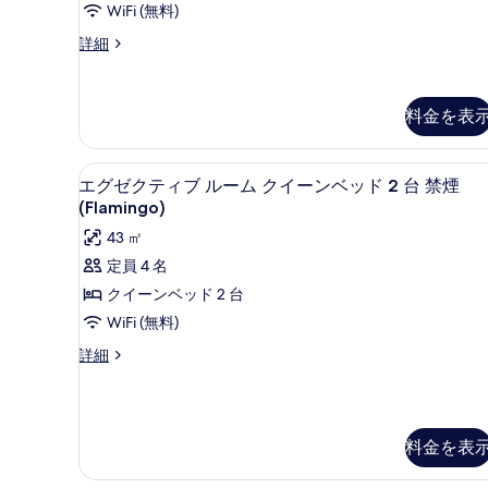
ビ
ベ
WiFi (無料)
ュ
ュ
ッ
ー
ル
詳細
ー
(Go)
ー
ド
(Go)
の
ム
1
の
詳
キ
料金を表
細
台
ン
す
グ
禁
べ
ベ
ピロートップベッド、セーフテ
エ
煙
ッ
7
て
エグゼクティブ ルーム クイーンベッド 2 台 禁煙
ド
グ
(Flamingo)
(Flamingo)
の
1
ゼ
の
43 ㎡
台
写
ク
禁
す
定員 4 名
真
煙
テ
べ
クイーンベッド 2 台
を
(Flamingo)
ィ
て
の
WiFi (無料)
表
詳
ブ
の
示
エ
詳細
細
ル
写
グ
す
ゼ
ー
真
る
ク
ム
を
テ
料金を表
ィ
ク
表
ブ
イ