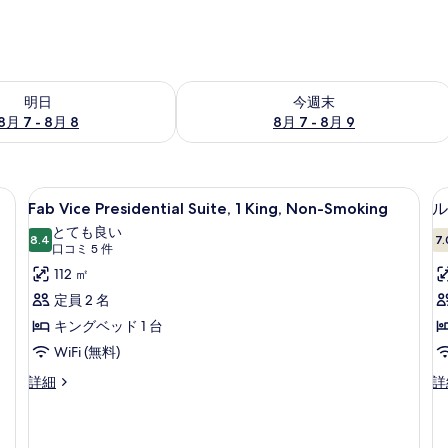
- 8月 8 の空室状況をチェック
今週末 8月 7 - 8月 9 の空室状況をチ
明日
今週末
8月 7 - 8月 8
8月 7 - 8月 9
Fab
Fab Vice Presidential Sui
5
Fab Vice Presidential Suite, 1 King, Non-Smoking
ル
Vice
とても良い
Presidential
8.4
7.
10 点中 8.4
(口
口コミ 5 件
Suite,
コ
112 ㎡
1
ミ
定員 2 名
King,
5
キングベッド 1 台
Non-
件)
WiFi (無料)
Smoking
の
Fab
ル
詳細
詳
Vice
ー
す
Presidential
ム
1
べ
Suite,
キ