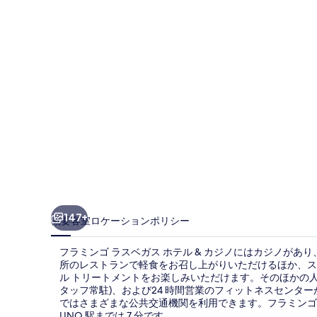
ラ
ス
ベ
ガ
ス
ホ
テ
ル
&
カ
147+
概要
客室
ロケーション
ポリシー
ジ
フラミンゴ ラスベガス ホテル & カジノにはカジノがあ
ノ
所のレストランで軽食をお召し上がりいただけるほか、ス
の
ル トリートメントをお楽しみいただけます。そのほかの人
タッフ常駐)、および24 時間営業のフィットネスセンタ
写
ではさまざまな公共交通機関を利用できます。フラミンゴ - 
LINQ 駅までは 7 分です。