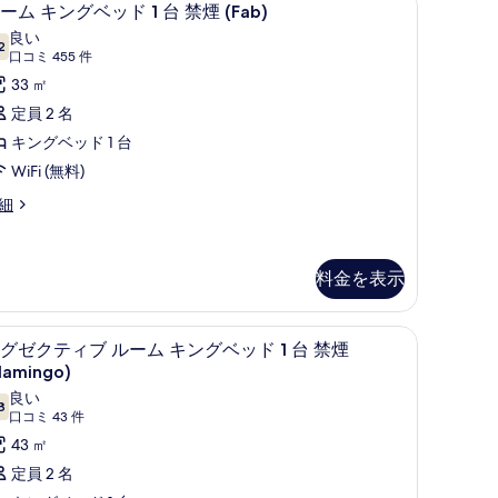
ル
4
ーム キングベッド 1 台 禁煙 (Fab)
表
煙
ー
良い
2
示
リ
10 点中 7.2
ム
(口
口コミ 455 件
コ
す
ゾ
キ
33 ㎡
ミ
る
ー
ン
定員 2 名
455
ト
グ
キングベッド 1 台
件)
ビ
ベ
WiFi (無料)
ュ
ッ
細
ー
ド
Go)
o)
料金を表示
High
台
igh
ller
ller
禁
ew)
iew)
ス (室内)、デスク、ノートパソコン用作業スペース
ピロートップベッド、セーフティボックス (
エ
煙
6
グゼクティブ ルーム キングベッド 1 台 禁煙
の
グ
Fab)
lamingo)
す
ゼ
の
良い
8
10 点中 7.8
べ
(口
口コミ 43 件
ク
す
コ
43 ㎡
て
テ
べ
ab)
ミ
定員 2 名
の
ィ
て
43