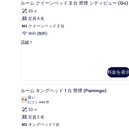
ル
4
ン
ルーム クイーンベッド 2 台 禁煙 シティビュー (Go)
禁
ー
ベ
33 ㎡
ッ
煙
ム
ド
定員 4 名
(Fab)
ク
2
クイーンベッド 2 台
台
の
イ
禁
WiFi (無料)
す
ー
煙
ル
詳細
べ
(Fab)
ン
ー
の
て
ベ
ム
詳
ク
の
細
ッ
イ
写
ド
ー
料金を表
ン
真
2
ベ
を
台
ッ
ピロートップベッド、セーフテ
ル
表
禁
ド
5
ルーム キングベッド 1 台 禁煙 (Flamingo)
2
ー
示
煙
良い
台
7.4
10 点中 7.4
ム
(口
口コミ 444 件
す
シ
禁
コ
煙
キ
33 ㎡
る
テ
シ
ミ
ン
定員 2 名
ィ
テ
444
グ
キングベッド 1 台
ィ
ビ
件)