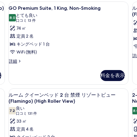
表
ブ
ー
詳
ィボックス (室内)、デスク、ノートパソコン用作業スペース
GO
GO Premium Suite, 1 Kin
禁
ル
4
る
ン
示
細
o)
GO Premium Suite, 1 King, Non-Smoking
ル
Premium
ー
ベ
煙
(F
す
とても良い
ム
ッ
Suite,
8.0
10 点中 8.0
(口
口コミ 13 件
シ
キ
る
ド
1
コ
74 ㎡
ン
2
テ
King,
ミ
グ
台
定員 2 名
ィ
1
Non-
ベ
禁
13
キングベッド 1 台
ッ
ビ
煙
Smoking
件)
ド
シ
WiFi (無料)
ュ
の
ル
詳
1
テ
GO
ー
詳細
ー
す
台
ィ
Premium
ム
禁
ビ
(Flamingo)
(
べ
Suite,
キ
煙
ュ
示
料金を表示
1
の
て
1
ン
(G
ー
King,
グ
の
(Flamingo)
す
の
Non-
ベ
詳
の
ィボックス (室内)、デスク、ノートパソコン用作業スペース
ピロートップベッド、セーフティボック
2
ル
べ
写
6
Smoking
ッ
細
ルーム クイーンベッド 2 台 禁煙 リゾートビュー
2-
詳
B
ー
の
ド
て
細
(Flamingo) (High Roller View)
N
真
詳
1
P
ム
の
良い
を
細
台
7.2
8.
Su
10 点中 7.2
(口
口コミ 131 件
ク
禁
写
表
1
コ
33 ㎡
煙
イ
真
示
K
ミ
シ
定員 4 名
ー
を
テ
す
&
131