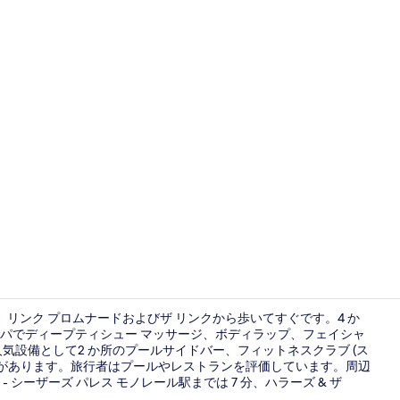
宿泊施設に
り、リンク プロムナードおよびザ リンクから歩いてすぐです。4 か
パでディープティシュー マッサージ、ボディラップ、フェイシャ
気設備として2 か所のプールサイドバー、フィットネスクラブ (ス
レストラン
ーがあります。旅行者はプールやレストランを評価しています。周辺
シーザーズ パレス モノレール駅までは 7 分、ハラーズ & ザ