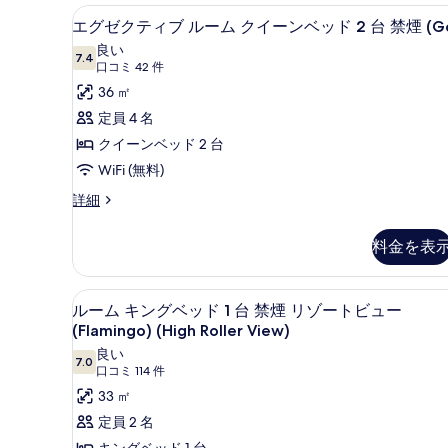
示
ル
ピロートップベッド、セーフテ
エ
ー
ー
4
す
エグゼクティブ ルーム クイーンベッド 2 台 禁煙 (G
ム
グ
ン
る
良い
ク
7.4
10 点中 7.4
ゼ
(口
口コミ 42 件
ベ
イ
コ
ク
36 ㎡
ー
ッ
ン
ミ
テ
定員 4 名
ド
ベ
42
ィ
クイーンベッド 2 台
ッ
2
件)
ド
ブ
WiFi (無料)
台
2
ル
エ
詳細
禁
台
グ
禁
ー
煙
ゼ
煙
料金を表
ム
(Flamingo)
ク
(Flamingo)
テ
の
ク
の
ィ
詳
ピロートップベッド、セーフテ
ル
イ
す
5
ブ
細
ルーム キングベッド 1 台 禁煙 リゾートビュー
ー
ル
ー
べ
(Flamingo) (High Roller View)
ー
ム
ン
て
良い
ム
7.0
10 点中 7.0
(口
口コミ 114 件
キ
ベ
ク
の
コ
33 ㎡
イ
ン
ッ
写
ー
ミ
定員 2 名
グ
ド
真
ン
114