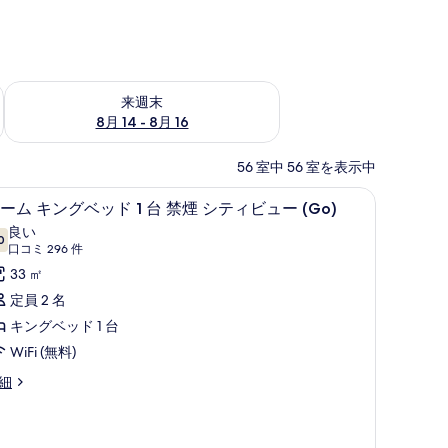
ェック
来週末 8月 14 - 8月 16 の空室状況をチェック
来週末
8月 14 - 8月 16
56 室中 56 室を表示中
te, 1 King, Non-Smoking | ピロートップベッド、セーフティボックス (室内)、
ピロートップベッド、セーフティボックス (
ル
4
ーム キングベッド 1 台 禁煙 シティビュー (Go)
ー
良い
0
10 点中 7.0
ム
(口
口コミ 296 件
コ
キ
33 ㎡
ミ
ン
定員 2 名
296
グ
キングベッド 1 台
件)
ベ
WiFi (無料)
ッ
細
ド