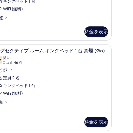
キングベッド 1 台
写
ブ
の
件)
WiFi (無料)
真
ル
写
を
細
ー
真
表
ム
を
料金を表示
示
キ
表
す
ン
示
ス (室内)、デスク、ノートパソコン用作業スペース
ピロートップベッド、セーフティボックス (
エ
る
グ
4
す
グゼクティブ ルーム キングベッド 1 台 禁煙 (Go)
グ
ベ
る
良い
6
10 点中 7.6
ゼ
(口
口コミ 46 件
ッ
コ
ク
37 ㎡
ド
ミ
テ
定員 2 名
46
ィ
キングベッド 1 台
台
件)
ブ
WiFi (無料)
禁
ル
細
煙
ー
Flamingo)
ム
の
料金を表示
キ
lamingo)
す
ン