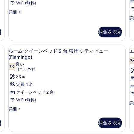
詳
リ
ン
WiFi (無料)
ビ
細
ゾ
ベ
ル
詳細
ュ
ー
ー
エ
詳
ト
ッ
ー
ム
グ
ビ
ド
(Go)
ク
ゼ
ュ
示
料金を表示
イ
2
ク
(High
ー
ー
テ
(Go)
台
Roller
ン
ィ
(High
ィボックス (室内)、デスク、ノートパソコン用作業スペース
ピロートップベッド、セーフティボック
ル
View)
禁
ベ
6
ブ
Roller
ルーム クイーンベッド 2 台 禁煙 シティビュー
エ
ッ
ー
の
ル
View)
煙
(Flamingo)
ド
ー
7.
の
ム
す
(Flamingo)
良い
2
ム
詳
7.0
10 点中 7.0
(口
口コミ 76 件
ク
べ
台
の
キ
細
コ
禁
33 ㎡
ン
イ
て
す
1
煙
ミ
グ
定員 4 名
ー
の
べ
(Flamingo)
ベ
76
クイーンベッド 2 台
の
ッ
ン
写
て
件)
詳
ド
WiFi (無料)
ベ
真
の
エ
詳
細
1
グ
ル
詳細
台
ッ
を
写
(
ゼ
ー
禁
ド
表
真
ク
ム
煙
示
料金を表示
テ
2
ク
示
(F
を
ィ
イ
の
台
す