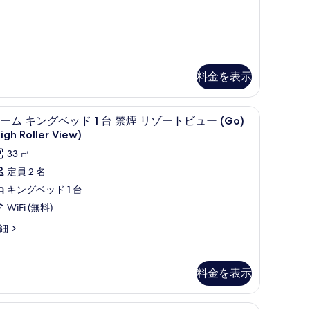
台
禁
煙
シ
テ
料金を表示
ィ
ビ
ートパソコン用作業スペース
ス (室内)、デスク、ノートパソコン用作業スペース
ピロートップベッド、セーフティボックス (
ル
5
ーム キングベッド 1 台 禁煙 リゾートビュー (Go)
ュ
ー
igh Roller View)
ー
ム
33 ㎡
Go)
キ
定員 2 名
の
ン
キングベッド 1 台
o)
す
グ
WiFi (無料)
べ
ベ
細
て
ッ
の
ド
写
料金を表示
真
台
を
ス (室内)、デスク、ノートパソコン用作業スペース
禁
ルーム キングベッド 1 台 禁煙 (Fab) 