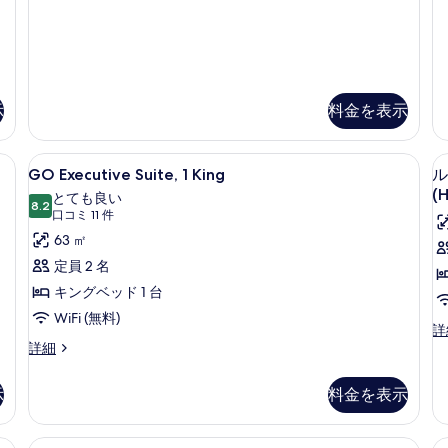
1
ン
て
King,
グ
の
Non-
ベ
Smoking
ッ
写
の
ド
真
詳
1
示
料金を表示
細
台
を
禁
表
煙
禁煙 (Fab) | ピロートップベッド、セーフティボックス (室内)、デスク、ノ
GO
ピロートップベッド、セーフティボック
示
シ
4
GO Executive Suite, 1 King
ル
Executive
テ
す
(H
とても良い
ィ
Suite,
8.2
10 点中 8.2
(口
口コミ 11 件
る
ビ
1
コ
(
ュ
63 ㎡
King
ー
ミ
定員 2 名
(G
の
11
キングベッド 1 台
の
件)
す
詳
WiFi (無料)
細
べ
ル
詳
GO
ー
詳細
て
Executive
ム
の
Suite,
キ
示
料金を表示
1
1
ン
写
King
グ
真
の
ベ
ィボックス (室内)、デスク、ノートパソコン用作業スペース
ピロートップベッド、セーフティボック