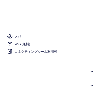
ール、営業時間 9:00 ～ 18:00、カバナ (有料)、サンラウンジャー
スパ
WiFi (無料)
コネクティングルーム利用可