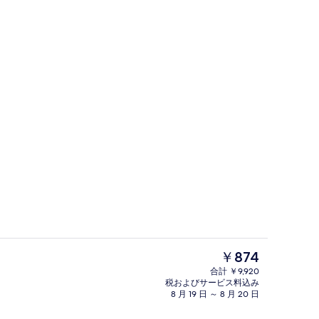
レストラン
よる動画
現
￥874
在
合計 ￥9,920
の
税およびサービス料込み
レストラン
料
8 月 19 日 ～ 8 月 20 日
金
は