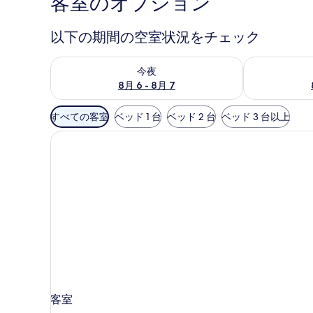
客室のオプション
以下の期間の空室状況をチェック
今夜 8月 6 - 8月 7 の空室状況をチェック
明日 8月 7 
今夜
8月 6 - 8月 7
利
すべての客室
ベッド 1 台
ベッド 2 台
ベッド 3 台以上
用
可
能
な
客
室
の
絞
り
込
み
条
客室
件