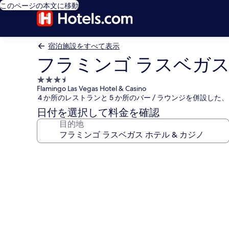
このページの本文に移動
宿泊施設をすべて表示
フラミンゴ ラスベガス 
3.5
Flamingo Las Vegas Hotel & Casino
つ
4 か所のレストランと 5 か所のバー / ラウンジを併設した
星
日付を選択して料金を確認
宿
目的地
泊
施
設
フ
ラ
ミ
ン
ゴ