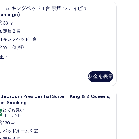
べ
g, Non-Smoking | ピロートップベッド、セーフティボックス (室内)、デスク、ノー
ピロートップベッド、セーフティボックス (
ル
グ
6
て
ーム キングベッド 1 台 禁煙 シティビュー
ー
lamingo)
ベ
の
ム
ッ
33 ㎡
写
キ
ド
定員 2 名
真
ン
キングベッド 1 台
を
グ
台
WiFi (無料)
表
ベ
禁
示
細
ッ
煙
す
ド
Go)
る
料金を表示
の
o)
台
す
ス (室内)、デスク、ノートパソコン用作業スペース
禁
-
2-Bedroom Presidential Suite, 1 K
べ
5
Bedroom Presidential Suite, 1 King & 2 Queens,
edroom
煙
て
on-Smoking
residential
シ
の
とても良い
0
ite,
10 点中 8.0
(口
口コミ 5 件
テ
写
コ
130 ㎡
ィ
真
ing
ミ
ベッドルーム 2 室
ビ
を
5