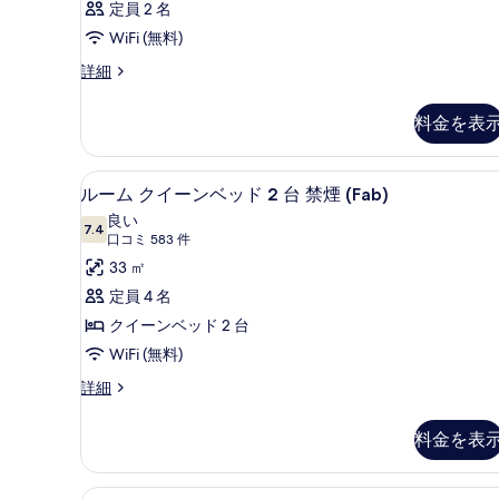
定員 2 名
WiFi (無料)
客
詳細
室
の
料金を表
詳
細
ルーム クイーンベッド 2 台 
ル
4
ルーム クイーンベッド 2 台 禁煙 (Fab)
ー
良い
7.4
10 点中 7.4
ム
(口
口コミ 583 件
コ
ク
33 ㎡
ミ
イ
定員 4 名
583
ー
クイーンベッド 2 台
件)
ン
WiFi (無料)
ベ
ル
詳細
ー
ッ
ム
料金を表
ド
ク
イ
2
ー
台
ピロートップベッド、セーフテ