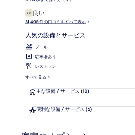
真
ギ
口
良い
7.8
10段階中7.8
コ
ャ
31,405 件の口コミをすべて表示
季節限定屋外プ
ミ
ラ
人気の設備とサービス
リ
プール
ー
駐車場あり
レストラン
すべて見る
主な設備 / サービス
(12)
便利な設備 / サービス
(6)