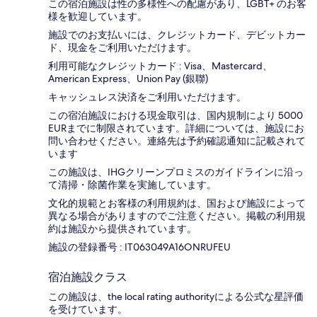
この宿泊施設は性の多様性への配慮があり、LGBT+ のお客
様を歓迎しています。
施設でのお支払いには、クレジットカード、デビットカー
ド、現金をご利用いただけます。
利用可能なクレジットカード : Visa、Mastercard、
American Express、Union Pay (銀聯)
キャッシュレス決済をご利用いただけます。
この宿泊施設における現金取引は、国内規制により 5000
EURまでに制限されています。詳細については、施設にお
問い合わせください。連絡先は予約確認通知に記載されて
います
この施設は、IHGクリーンプロミスのガイドラインに沿っ
て清掃・除菌作業を実施しています。
文化的規範とお客様の利用規約は、国および施設によって
異なる場合がありますのでご注意ください。掲載の利用規
約は施設から提供されています。
施設の登録番号 : IT063049A16ONRUFEU
宿泊施設クラス
この施設は、the local rating authorityによる公式な星評価
を受けています。