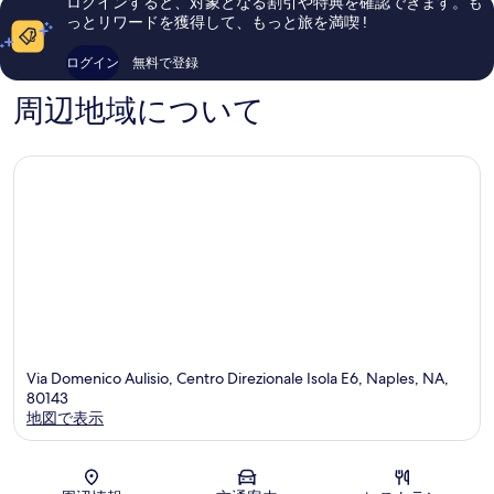
ログインすると、対象となる割引や特典を確認できます。も
ミ
ポ
1,440
っとリワードを獲得して、もっと旅を満喫 !
1,015
リ
件
件
シ
件
ログイン
無料で登録
件
テ
の
の
ィ
口
周辺地域について
口
セ
コ
コ
ン
ミ
ミ
タ
ー
Via Domenico Aulisio, Centro Direzionale Isola E6, Naples, NA,
80143
地図で表示
地図