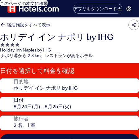
このページの本文に移動
アプリをダウンロード
宿泊施設をすべて表示
ホリデイ イン ナポリ by IHG
4.0
Holiday Inn Naples by IHG
つ
ナポリ港から 2.8 km、レストランがあるホテル
星
宿
日付を選択して料金を確認
泊
施
目的地
設
日付
旅行者