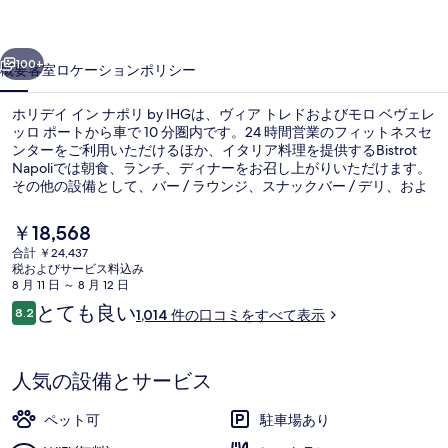
ナ
前へ
次へ
ポ
100+
概要
客室
ロケーション
ポリシー
リ
ホリデイ イン ナポリ by IHGは、ヴィア トレドおよびモロ ベヴェレ
by
ッロ ポートから車で 10 分圏内です。24 時間営業のフィットネスセ
IHG
ンターをご利用いただけるほか、イタリア料理を提供するBistrot
Napoliでは朝食、ランチ、ディナーをお召し上がりいただけます。
の
その他の設備として、バー / ラウンジ、スナックバー / デリ、およ
びテラスがあります。旅行者は親切なスタッフや空港への近さを評
写
価しています。この宿泊施設からは歩いてすぐ公共交通機関を利用
現
￥18,568
できます。地下鉄 ビジネス ディストリクト駅までは 5 分、地下鉄
真
在
合計 ￥24,437
ジャントゥルコ駅までは 10 分です。
の
税およびサービス料込み
ギ
外観
料
8 月 11 日 ～ 8 月 12 日
金
ャ
口
とても良い
8.2
1,014 件の口コミをすべて表示
は
10段階中8.2
コ
￥18,568
ラ
ミ
で
リ
す
人気の設備とサービス
ー
ペット可
駐車場あり