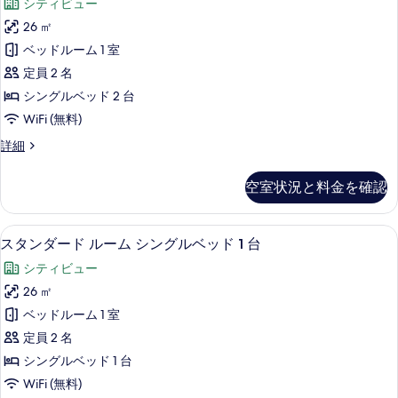
ベ
シティビュー
ム
示
ミ
シ
ッ
26 ㎡
す
ア
ン
ド
ベッドルーム 1 室
グ
る
ム
2
ル
定員 2 名
ル
ベ
台
シングルベッド 2 台
ッ
ー
の
WiFi (無料)
ド
ム
2
す
プ
詳細
台
シ
レ
べ
の
ン
ミ
詳
て
空室状況と料金を確認
ア
グ
細
の
ム
ル
ル
写
セーフティボックス (室内)、デスク
ス
10
ー
スタンダード ルーム シングルベッド 1 台
ベ
真
タ
ム
ッ
シティビュー
シ
を
ン
ン
ド
26 ㎡
表
ダ
グ
2
ベッドルーム 1 室
ル
示
ー
台
ベ
定員 2 名
す
ド
ッ
の
シングルベッド 1 台
ド
る
ル
す
WiFi (無料)
2
ー