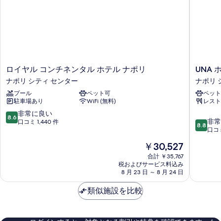
表
示
す
る
ロ
UNA
ロイヤル コンチネンタル ホテル ナポリ
UNA 
イ
ホ
ナポリ シティ センター
ナポリ 
ヤ
テ
プール
ペット可
ペット
ル
ル
駐車場あり
WiFi (無料)
レスト
コ
ズ
ン
ナ
10
非常に良い
8.6
10
チ
ポ
非常
段
口コミ 1,440 件
8.8
段
ネ
リ
口コミ
階
階
ン
ナ
中
現
￥30,527
中
タ
ポ
8.6、
在
8.8、
ル
合計 ￥35,767
リ
非
の
税およびサービス料込み
非
ホ
シ
常
料
8 月 23 日 ～ 8 月 24 日
常
テ
テ
に
金
に
ル
ィ
良
は
類似施設を比較
良
ナ
セ
い、
￥30,527
い、
ポ
ン
口
口
リ
タ
コ
コ
ナ
ー
ミ