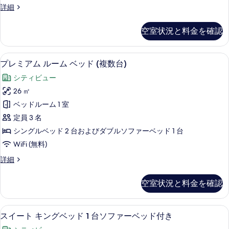
台
べ
ス
詳細
の
ム
タ
て
詳
シ
ン
細
の
空室状況と料金を確認
ダ
ン
写
ー
グ
ド
真
セーフティボックス (室内)、デスク
プ
6
ル
プレミアム ルーム ベッド (複数台)
ル
を
レ
ー
ベ
シティビュー
ム
表
ミ
シ
ッ
26 ㎡
示
ア
ン
ド
ベッドルーム 1 室
グ
す
ム
1
ル
定員 3 名
る
ル
ベ
台
シングルベッド 2 台およびダブルソファーベッド 1 台
ッ
ー
の
WiFi (無料)
ド
ム
1
す
プ
詳細
台
ベ
レ
べ
の
ッ
ミ
詳
て
空室状況と料金を確認
ア
ド
細
の
ム
(複
ル
写
スイート キングベッド 1 台ソファーベ
ス
8
ー
スイート キングベッド 1 台ソファーベッド付き
数
真
イ
ム