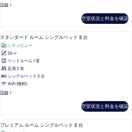
ム
台
べ
プ
詳細
の
キ
レ
て
詳
ン
ミ
細
の
空室状況と料金を確認
ア
グ
写
ム
ベ
ル
真
スタンダード ルーム シングルベッド 
ス
5
ー
スタンダード ルーム シングルベッド 2 台
ッ
を
タ
ム
ド
シティビュー
キ
表
ン
ン
1
26 ㎡
示
ダ
グ
台
ベッドルーム 1 室
ベ
す
ー
の
ッ
定員 2 名
る
ド
ド
す
シングルベッド 2 台
1
ル
べ
WiFi (無料)
台
ー
の
て
ス
詳細
詳
ム
タ
の
細
シ
ン
写
空室状況と料金を確認
ダ
ン
真
ー
グ
ド
を
プレミアム ルーム シングルベッド 2
プ
9
ル
プレミアム ルーム シングルベッド 2 台
ル
表
レ
ー