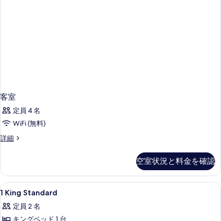
の
る
ル
す
ー
ム
べ
の
て
詳
の
細
写
真
を
客室
表
定員 4 名
示
WiFi (無料)
す
客
詳細
る
室
の
空室状況と料金を確認
詳
細
1
セーフティボックス (室内)、デスク
3
1 King Standard
King
定員 2 名
Standard
キングベッド 1 台