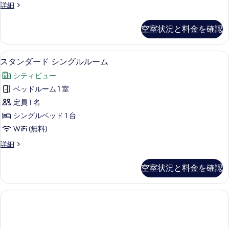
べ
プ
詳細
真
の
ベ
レ
て
詳
を
ッ
ミ
細
の
空室状況と料金を確認
ア
表
ド
写
ム
示
(複
ル
真
セーフティボックス (室内)、デスク
ス
7
ー
スタンダード シングルルーム
す
数
を
タ
ム
る
台)
シティビュー
ベ
表
ン
ッ
の
ベッドルーム 1 室
示
ダ
ド
す
定員 1 名
(複
す
ー
数
べ
シングルベッド 1 台
る
ド
台)
て
WiFi (無料)
の
シ
の
詳
ス
詳細
ン
細
タ
写
グ
ン
空室状況と料金を確認
真
ダ
ル
ー
を
ル
ド
表
シ
ー
ン
示
ム
グ
す
ル