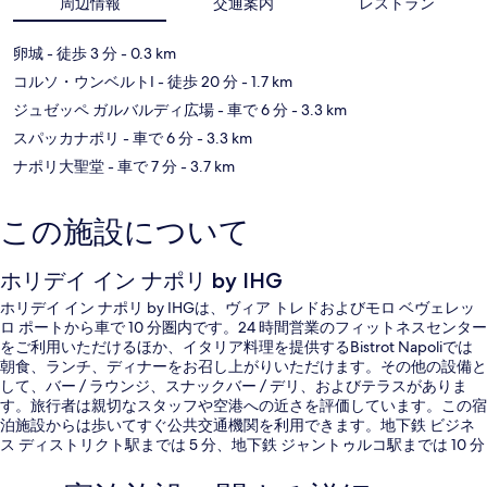
周辺情報
交通案内
レストラン
卵城
- 徒歩 3 分
- 0.3 km
コルソ・ウンベルトI
- 徒歩 20 分
- 1.7 km
ジュゼッペ ガルバルディ広場
- 車で 6 分
- 3.3 km
スパッカナポリ
- 車で 6 分
- 3.3 km
ナポリ大聖堂
- 車で 7 分
- 3.7 km
この施設について
ホリデイ イン ナポリ by IHG
ホリデイ イン ナポリ by IHGは、ヴィア トレドおよびモロ ベヴェレッ
ロ ポートから車で 10 分圏内です。24 時間営業のフィットネスセンター
をご利用いただけるほか、イタリア料理を提供するBistrot Napoliでは
朝食、ランチ、ディナーをお召し上がりいただけます。その他の設備と
して、バー / ラウンジ、スナックバー / デリ、およびテラスがありま
す。旅行者は親切なスタッフや空港への近さを評価しています。この宿
泊施設からは歩いてすぐ公共交通機関を利用できます。地下鉄 ビジネ
ス ディストリクト駅までは 5 分、地下鉄 ジャントゥルコ駅までは 10 分
です。