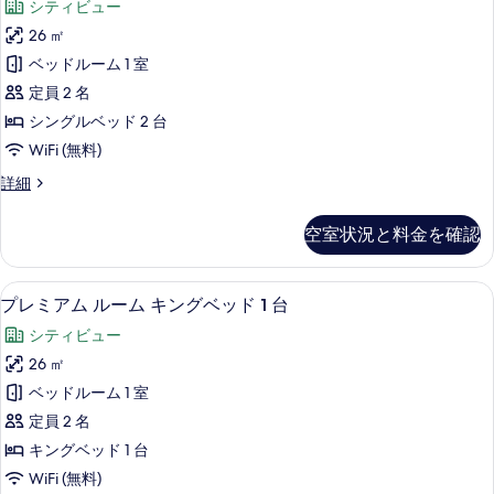
ッ
シティビュー
ム
ミ
キ
ド
26 ㎡
ア
ン
1
ベッドルーム 1 室
グ
ム
台
ベ
定員 2 名
ル
ッ
の
シングルベッド 2 台
ド
ー
す
WiFi (無料)
1
ム
台
べ
プ
詳細
の
シ
レ
て
詳
ン
ミ
細
の
空室状況と料金を確認
ア
グ
写
ム
ル
ル
真
セーフティボックス (室内)、デスク
プ
5
ー
プレミアム ルーム キングベッド 1 台
ベ
を
レ
ム
ッ
シティビュー
シ
表
ミ
ン
ド
26 ㎡
示
ア
グ
2
ベッドルーム 1 室
ル
す
ム
台
ベ
定員 2 名
る
ル
ッ
の
キングベッド 1 台
ド
ー
す
WiFi (無料)
2