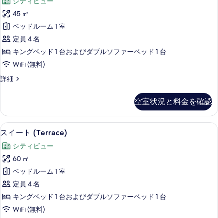
台)
シティビュー
ベ
を
ー
ッ
の
45 ㎡
表
ト
ド
す
ベッドルーム 1 室
(複
示
キ
数
べ
定員 4 名
す
ン
台)
て
キングベッド 1 台およびダブルソファーベッド 1 台
の
る
グ
の
WiFi (無料)
詳
ベ
細
写
ス
詳細
ッ
イ
真
ド
ー
空室状況と料金を確認
を
ト
1
キ
表
台
ン
スイート (Terrace) | セーフテ
ス
示
7
グ
ソ
スイート (Terrace)
イ
ベ
す
フ
シティビュー
ッ
ー
る
ァ
ド
60 ㎡
ト
1
ー
ベッドルーム 1 室
台
(Terrace)
ベ
ソ
定員 4 名
の
フ
ッ
キングベッド 1 台およびダブルソファーベッド 1 台
ァ
す
ド
WiFi (無料)
ー
べ