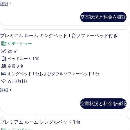
ベ
付
ス
詳細
て
ッ
イ
き
ド
の
ー
付
の
空室状況と料金を確認
ト
写
き
す
(Terrace)
の
真
の
べ
詳
セーフティボックス (室内)、デスク
プ
11
詳
を
プレミアム ルーム キングベッド 1 台ソファーベッド付き
細
て
レ
細
表
シティビュー
の
ミ
示
26 ㎡
写
ア
す
ベッドルーム 1 室
真
ム
る
定員 3 名
を
ル
キングベッド 1 台およびダブルソファーベッド 1 台
表
ー
WiFi (無料)
示
ム
プ
詳細
す
キ
レ
る
ン
ミ
空室状況と料金を確認
ア
グ
ム
ベ
ル
プレミアム ルーム シングルベッド 1
プ
5
ー
プレミアム ルーム シングルベッド 1 台
ッ
レ
ム