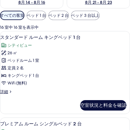
8月 14 - 8月 16
8月 21 - 8月 23
利
すべての客室
ベッド 1 台
ベッド 2 台
ベッド 3 台以上
用
可
16 室中 16 室を表示中
能
セーフティボックス (室内)、デスク
ス
5
スタンダード ルーム キングベッド 1 台
な
タ
客
シティビュー
ン
室
26 ㎡
ダ
の
ベッドルーム 1 室
ー
絞
定員 2 名
り
ド
キングベッド 1 台
込
ル
WiFi (無料)
み
ー
条
ス
詳細
ム
件
タ
キ
ン
空室状況と料金を確認
ダ
ン
ー
グ
ド
プレミアム ルーム シングルベッド 2
プ
6
ル
プレミアム ルーム シングルベッド 2 台
ベ
レ
ー