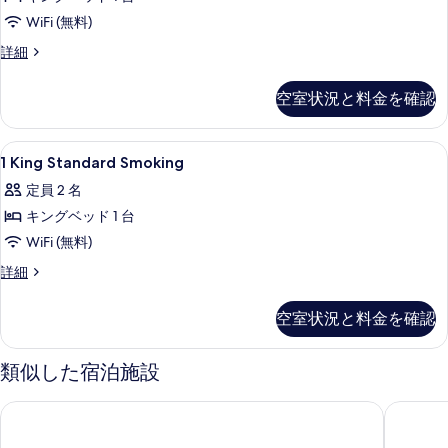
の
WiFi (無料)
す
べ
1
詳細
King
て
Standard
空室状況と料金を確認
の
の
詳
写
細
1
セーフティボックス (室内)、デスク
真
4
1 King Standard Smoking
King
を
定員 2 名
Standard
表
キングベッド 1 台
Smoking
示
の
WiFi (無料)
す
す
1
詳細
る
King
べ
Standard
空室状況と料金を確認
て
Smoking
の
の
詳
類似した宿泊施設
写
細
真
ロイヤル コンチネンタル ホテル ナポリ
UNA ホ
を