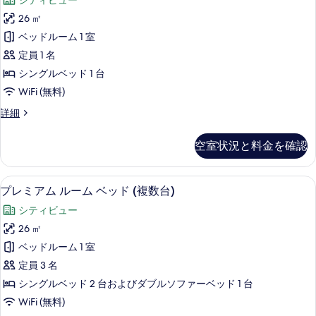
ド
シティビュー
キ
ミ
ン
1
26 ㎡
ア
グ
台
ベッドルーム 1 室
ベ
ム
ソ
ッ
定員 1 名
ル
ド
フ
シングルベッド 1 台
1
ー
ァ
WiFi (無料)
台
ム
ソ
ー
プ
詳細
フ
シ
レ
ベ
ァ
ン
ミ
ー
ッ
空室状況と料金を確認
ア
グ
ベ
ド
ム
ッ
ル
ル
付
ド
セーフティボックス (室内)、デスク
プ
6
ー
プレミアム ルーム ベッド (複数台)
ベ
付
き
レ
ム
き
ッ
シティビュー
シ
の
ミ
の
ン
ド
26 ㎡
詳
す
ア
グ
細
1
ベッドルーム 1 室
ル
べ
ム
台
ベ
定員 3 名
て
ル
ッ
の
シングルベッド 2 台およびダブルソファーベッド 1 台
ド
の
ー
す
WiFi (無料)
1
写
ム
台