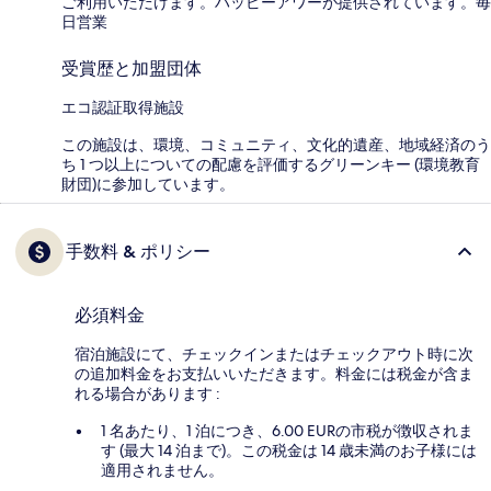
ご利用いただけます。ハッピーアワーが提供されています。毎
日営業
受賞歴と加盟団体
エコ認証取得施設
この施設は、環境、コミュニティ、文化的遺産、地域経済のう
ち 1 つ以上についての配慮を評価するグリーンキー (環境教育
財団)に参加しています。
手数料 & ポリシー
必須料金
宿泊施設にて、チェックインまたはチェックアウト時に次
の追加料金をお支払いいただきます。料金には税金が含ま
れる場合があります :
1 名あたり、1 泊につき、6.00 EURの市税が徴収されま
す (最大 14 泊まで)。この税金は 14 歳未満のお子様には
適用されません。