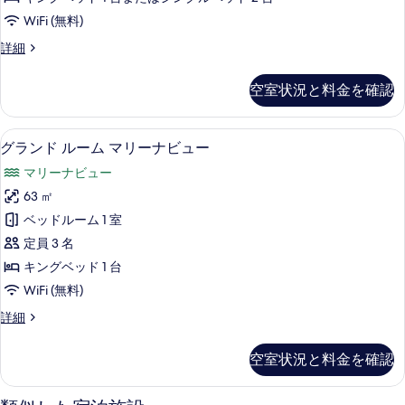
ブ
WiFi (無料)
ル
プ
詳細
ル
レ
ー
ミ
空室状況と料金を確認
ア
ム
ム
バ
ダ
グランド ルーム マリーナビュー | 
グ
7
ブ
グランド ルーム マリーナビュー
リ
ラ
ル
ア
マリーナビュー
ル
ン
ー
フ
63 ㎡
ド
ム
リ
ベッドルーム 1 室
バ
ル
リ
ー
定員 3 名
ー
ア
パ
キングベッド 1 台
フ
ム
ー
WiFi (無料)
リ
マ
ー
ク
グ
詳細
パ
リ
ラ
ビ
ー
ー
ン
ク
空室状況と料金を確認
ュ
ド
ナ
ビ
ル
ー
ュ
ビ
ー
ー