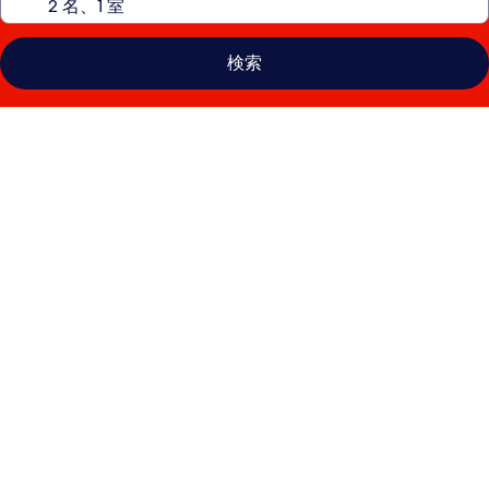
検索
グ
ラ
ン
ド