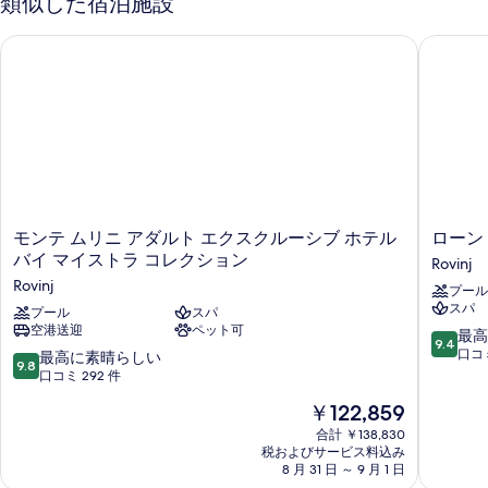
類似した宿泊施設
の
ム
ュ
の
マ
す
詳
モンテ ムリニ アダルト エクスクルーシブ ホテル バイ マイス
ローン 
ー
リ
細
べ
ー
の
て
ナ
す
ビ
の
ュ
べ
写
ー
て
の
真
の
詳
を
細
写
表
モ
ロ
モンテ ムリニ アダルト エクスクルーシブ ホテル
真
ン
ー
示
バイ マイストラ コレクション
Rovinj
を
テ
ン
Rovinj
す
プール
ム
ホ
表
スパ
リ
プール
スパ
テ
る
示
空港送迎
ペット可
ニ
ル
10
最高
9.4
ア
バ
段
口コミ
す
10
最高に素晴らしい
9.8
ダ
イ
階
段
口コミ 292 件
る
ル
マ
中
階
現
￥122,859
ト
イ
9.4、
中
在
エ
ス
最
9.8、
合計 ￥138,830
の
ク
ト
高
税およびサービス料込み
最
料
ス
8 月 31 日 ～ 9 月 1 日
ラ
に
高
金