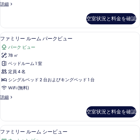
の
べ
デ
詳細
詳
ル
ラ
て
細
ー
ッ
空室状況と料金を確認
の
ク
ム
ス
写
シ
ダ
ミニバー、セーフティボックス (室内
フ
真
13
ブ
ファミリー ルーム パークビュー
ー
ァ
ル
を
ビ
パーク ビュー
ル
ミ
表
ー
ュ
78 ㎡
リ
示
ム
ー
ベッドルーム 1 室
シ
ー
す
ー
の
定員 4 名
ル
る
ビ
す
シングルベッド 2 台およびキングベッド 1 台
ュ
ー
べ
WiFi (無料)
ー
ム
の
て
フ
詳細
詳
パ
ァ
の
細
ー
ミ
空室状況と料金を確認
写
リ
ク
ー
真
ビ
ル
ミニバー、セーフティボックス (室内
フ
を
16
ー
ファミリー ルーム シービュー
ュ
ァ
ム
表