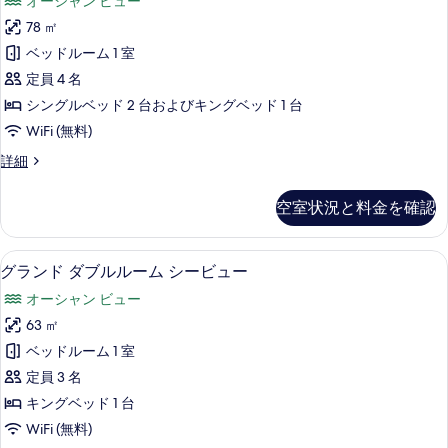
ー
オーシャン ビュー
パ
ミ
示
ー
の
78 ㎡
リ
す
ク
す
ベッドルーム 1 室
ビ
ー
る
ュ
べ
定員 4 名
ル
ー
て
シングルベッド 2 台およびキングベッド 1 台
の
ー
の
WiFi (無料)
詳
ム
細
写
フ
詳細
シ
ァ
真
ー
ミ
空室状況と料金を確認
を
リ
ビ
ー
表
ュ
ル
グランド ダブルルーム シービュー | 
グ
示
12
ー
グランド ダブルルーム シービュー
ー
ラ
ム
す
の
オーシャン ビュー
シ
ン
る
ー
す
63 ㎡
ド
ビ
べ
ベッドルーム 1 室
ュ
ダ
ー
て
定員 3 名
ブ
の
の
キングベッド 1 台
詳
ル
写
WiFi (無料)
細
ル