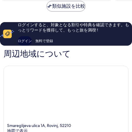
ク
コ
素
に
は
ル
類似施設を比較
レ
晴
素
￥122,859
ー
ク
ら
晴
シ
シ
し
ら
ブ
ョ
い、
し
ログインすると、対象となる割引や特典を確認できます。も
ホ
ン
口
い、
っとリワードを獲得して、もっと旅を満喫 !
テ
Rovinj
コ
口
ル
ミ
コ
ログイン
無料で登録
バ
812
ミ
イ
件
292
周辺地域について
マ
件
件
イ
の
件
ス
口
の
ト
コ
口
ラ
ミ
コ
コ
ミ
レ
ク
シ
ョ
ン
Rovinj
Smareglijeva ulica 1A, Rovinj, 52210
地図で表示