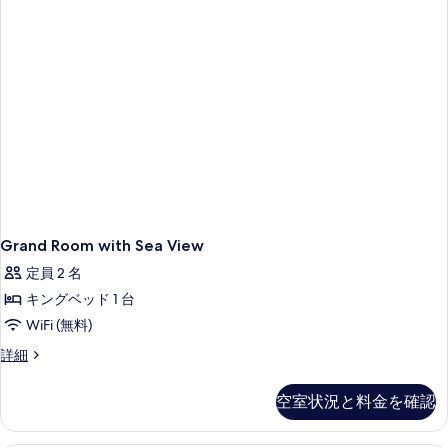
細
Grand Room with Sea View
定員 2 名
キングベッド 1 台
WiFi (無料)
Grand
詳細
Room
with
空室状況と料金を確認
Sea
View
の