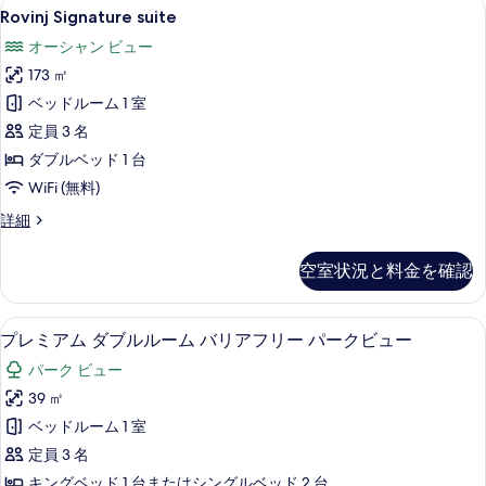
Rovinj
Rovinj Signature suite | ビーチ /
示
19
Rovinj Signature suite
Signature
す
オーシャン ビュー
suite
る
173 ㎡
の
ベッドルーム 1 室
す
定員 3 名
べ
ダブルベッド 1 台
て
WiFi (無料)
の
写
Rovinj
詳細
Signature
真
suite
空室状況と料金を確認
を
の
詳
表
細
ミニバー、セーフティボックス (室内
プ
示
7
プレミアム ダブルルーム バリアフリー パークビュー
レ
す
パーク ビュー
ミ
る
39 ㎡
ア
ベッドルーム 1 室
ム
定員 3 名
ダ
キングベッド 1 台またはシングルベッド 2 台