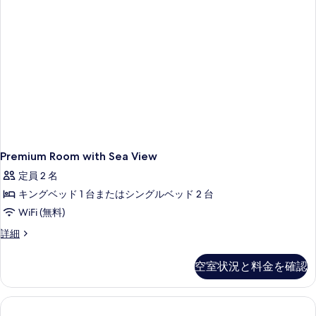
Premium Room with Sea View
定員 2 名
キングベッド 1 台またはシングルベッド 2 台
WiFi (無料)
Premium
詳細
Room
with
空室状況と料金を確認
Sea
View
の
詳