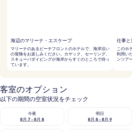
ラ
リ
ー
海辺のマリーナ・エスケープ
仕事と
マリーナのあるビーチフロントのホテルで、海岸沿い
このホ
の冒険をお楽しみください。カヤック、セーリング、
利用い
スキューバダイビングが海岸からすぐのところで待っ
ンツア
ています。
客室のオプション
以下の期間の空室状況をチェック
今夜 8月 7 - 8月 8 の空室状況をチェック
明日 8月 8 - 8月 9 の空室
今夜
明日
8月 7 - 8月 8
8月 8 - 8月 9
今週末 8月 7 - 8月 9 の空室状況をチェック
来週末 8月 14 - 8月 16 の