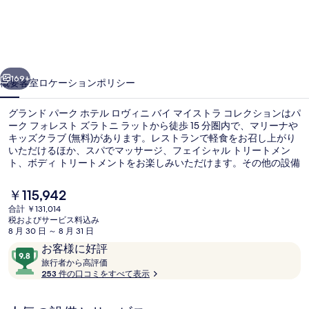
パ
ー
ク
前へ
次へ
ホ
169+
概要
客室
ロケーション
ポリシー
テ
グランド パーク ホテル ロヴィニ バイ マイストラ コレクションはパ
ル
ーク フォレスト ズラトニ ラットから徒歩 15 分圏内で、マリーナや
キッズクラブ (無料)があります。レストランで軽食をお召し上がり
ロ
いただけるほか、スパでマッサージ、フェイシャル トリートメン
ヴ
ト、ボディ トリートメントをお楽しみいただけます。その他の設備
として、この高級ホテルには 2 つの屋外プール、屋内プール、およ
ィ
びプールサイドバーが備わっています。旅行者は親切なスタッフを
現
￥115,942
評価しています。
在
ニ
合計 ￥131,014
の
税およびサービス料込み
屋外ダイニングエリア
バ
料
8 月 30 日 ～ 8 月 31 日
金
口
10
お客様に好評
イ
は
コ
旅
段
旅行者から高評価
￥115,942
マ
行
253 件の口コミをすべて表示
ミ
階
で
者
す
中
イ
か
9.8、