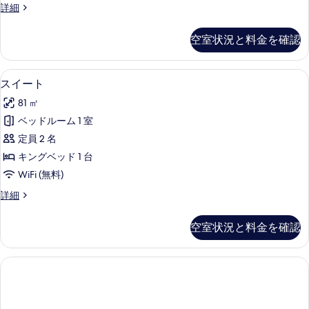
真
グ
詳細
ー
ラ
を
ム
ン
空室状況と料金を確認
表
ド
シ
ダ
示
ー
ブ
スイート | ミニバー、セーフティボッ
ス
す
17
ル
スイート
ビ
イ
ル
る
ュ
81 ㎡
ー
ー
ム
ー
ベッドルーム 1 室
ト
シ
の
定員 2 名
ー
の
ビ
す
キングベッド 1 台
す
ュ
べ
WiFi (無料)
ー
べ
て
の
ス
詳細
て
詳
イ
の
細
の
ー
空室状況と料金を確認
写
ト
写
の
真
真
詳
を
細
を
表
表
示