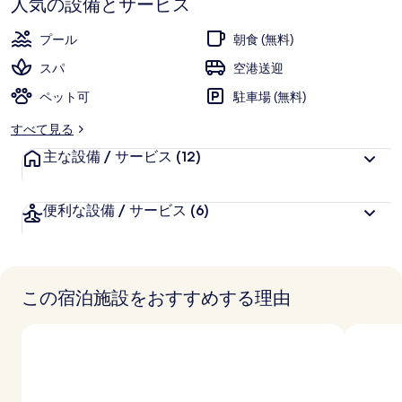
人気の設備とサービス
ら
ス
お
高
評
客
ト
プール
朝食 (無料)
価
様
ラ
スパ
空港送迎
に
コ
ペット可
好
駐車場 (無料)
評
レ
すべて見る
件
ク
主な設備 / サービス
の
(12)
口
シ
コ
便利な設備 / サービス
(6)
ョ
ミ
ン
の
この宿泊施設をおすすめする理由
写
真
ギ
ャ