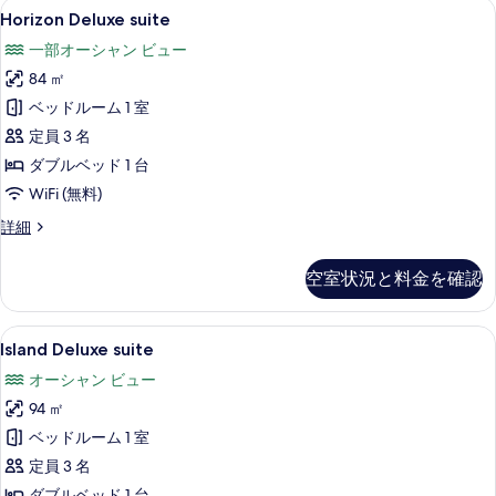
Horizon
Horizon Deluxe suite | ミ
16
詳
Horizon Deluxe suite
Deluxe
細
一部オーシャン ビュー
suite
84 ㎡
の
ベッドルーム 1 室
す
定員 3 名
べ
ダブルベッド 1 台
て
WiFi (無料)
の
写
Horizon
詳細
Deluxe
真
suite
空室状況と料金を確認
を
の
詳
表
細
Island
Island Deluxe suite | ミニ
示
14
Island Deluxe suite
Deluxe
す
オーシャン ビュー
suite
る
94 ㎡
の
ベッドルーム 1 室
す
定員 3 名
べ
ダブルベッド 1 台