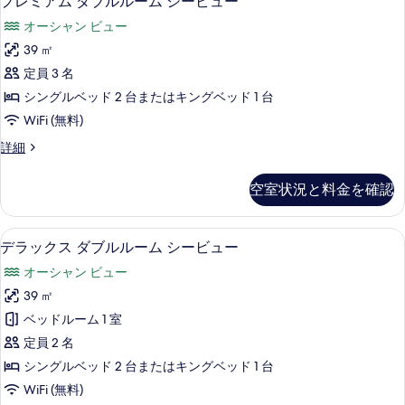
プレミアム ダブルルーム シービュー
ー
レ
ル
ク
オーシャン ビュー
ル
ミ
ー
ビ
39 ㎡
ア
ム
ュ
定員 3 名
パ
ム
ー
ー
シングルベッド 2 台またはキングベッド 1 台
ダ
ク
の
WiFi (無料)
ビ
ブ
す
ュ
プ
詳細
ル
ー
レ
べ
の
ル
ミ
空室状況と料金を確認
て
詳
ア
ー
細
ム
の
ム
ダ
デラックス ダブルルーム シービュー |
デ
写
17
ブ
デラックス ダブルルーム シービュー
シ
ラ
ル
真
ー
オーシャン ビュー
ル
ッ
を
ー
ビ
39 ㎡
ク
表
ム
ュ
ベッドルーム 1 室
シ
ス
示
ー
ー
定員 2 名
ダ
す
ビ
の
シングルベッド 2 台またはキングベッド 1 台
ュ
ブ
る
す
WiFi (無料)
ー
ル