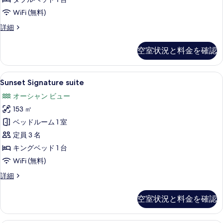
て
WiFi (無料)
の
写
Island
詳細
Deluxe
真
suite
空室状況と料金を確認
を
の
詳
表
細
Sunset
Sunset Signature suite | バルコ
示
16
Sunset Signature suite
Signature
す
オーシャン ビュー
suite
る
153 ㎡
の
ベッドルーム 1 室
す
定員 3 名
べ
キングベッド 1 台
て
WiFi (無料)
の
写
Sunset
詳細
Signature
真
suite
空室状況と料金を確認
を
の
詳
表
細