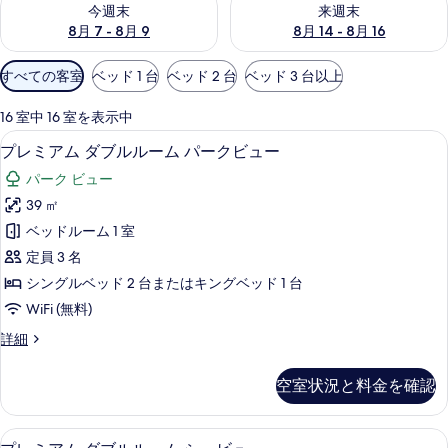
今週末
来週末
8月 7 - 8月 9
8月 14 - 8月 16
利
すべての客室
ベッド 1 台
ベッド 2 台
ベッド 3 台以上
用
可
16 室中 16 室を表示中
能
ミニバー、セーフティボックス (室内
プ
13
プレミアム ダブルルーム パークビュー
な
レ
客
パーク ビュー
ミ
室
39 ㎡
ア
の
ベッドルーム 1 室
ム
絞
定員 3 名
り
ダ
シングルベッド 2 台またはキングベッド 1 台
込
ブ
WiFi (無料)
み
ル
条
プ
詳細
ル
件
レ
ー
ミ
空室状況と料金を確認
ア
ム
ム
パ
ダ
ミニバー、セーフティボックス (室内
プ
16
ブ