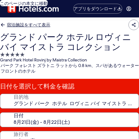
このページの本文に移動
アプリをダウンロード
宿泊施設をすべて表示
グランド パーク ホテル ロヴィニ
バイ マイストラ コレクション
5.0
Grand Park Hotel Rovinj by Maistra Collection
つ
パーク フォレスト ズラトニ ラットから 0.8 km、スパがあるウォーター
星
フロントのホテル
宿
泊
日付を選択して料金を確認
施
設
目的地
日付
旅行者