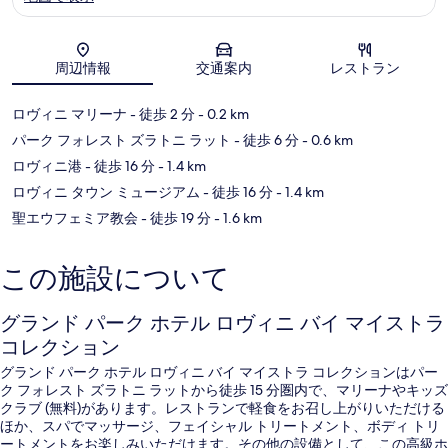
地図
周辺情報
交通案内
レストラン
ロヴィニ マリーナ
- 徒歩 2 分
- 0.2 km
パーク フォレスト ズラトニ ラット
- 徒歩 6 分
- 0.6 km
ロヴィニ港
- 徒歩 16 分
- 1.4 km
ロヴィニ タウン ミュージアム
- 徒歩 16 分
- 1.4 km
聖エウフェミア教会
- 徒歩 19 分
- 1.6 km
この施設について
グランド パーク ホテル ロヴィニ バイ マイストラ
コレクション
グランド パーク ホテル ロヴィニ バイ マイストラ コレクションはパー
ク フォレスト ズラトニ ラットから徒歩 15 分圏内で、マリーナやキッズ
クラブ (無料)があります。レストランで軽食をお召し上がりいただける
ほか、スパでマッサージ、フェイシャル トリートメント、ボディ トリ
ートメントをお楽しみいただけます。その他の設備として、この高級ホ