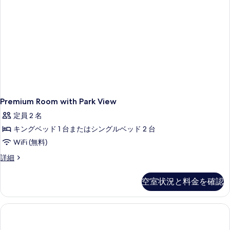
示
す
す
る
る
Premium Room with Park View
定員 2 名
キングベッド 1 台またはシングルベッド 2 台
WiFi (無料)
Premium
詳細
Room
with
空室状況と料金を確認
Park
View
の
詳
細