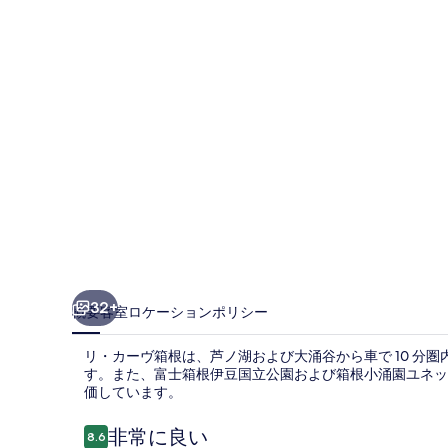
根
の
写
真
ギ
ャ
ラ
リ
ー
32+
概要
客室
ロケーション
ポリシー
リ・カーヴ箱根は、芦ノ湖および大涌谷から車で 10 分圏
す。また、富士箱根伊豆国立公園および箱根小涌園ユネッサ
価しています。
口
非常に良い
8.6
10段階中8.6