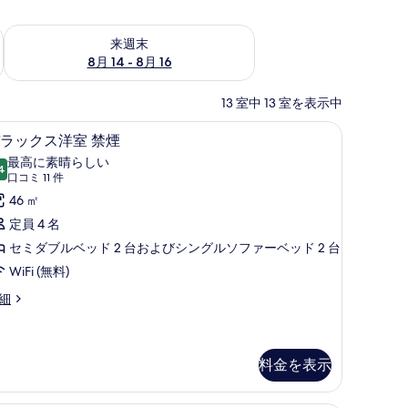
ェック
来週末 8月 14 - 8月 16 の空室状況をチェック
来週末
8月 14 - 8月 16
13 室中 13 室を表示中
遮光カーテン、WiFi (無料)
デスク、ノートパソコン用作業スペース、遮光カー
デ
4
ラックス洋室 禁煙
ラ
最高に素晴らしい
4
10 点中 9.4
ッ
(口
口コミ 11 件
コ
ク
46 ㎡
ミ
ス
定員 4 名
11
洋
セミダブルベッド 2 台およびシングルソファーベッド 2 台
件)
室
WiFi (無料)
禁
細
煙
の
料金を表示
す
べ