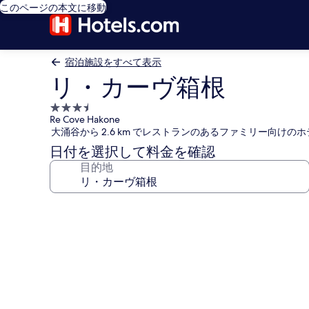
このページの本文に移動
宿泊施設をすべて表示
リ・カーヴ箱根
3.5
Re Cove Hakone
つ
大涌谷から 2.6 km でレストランのあるファミリー向けのホ
星
日付を選択して料金を確認
宿
目的地
泊
施
設
リ・
カ
ー
ヴ
箱