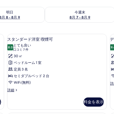
- 8月 9 の空室状況をチェック
今週末 8月 7 - 8月 9 の空室状況をチ
明日
今週末
8月 8 - 8月 9
8月 7 - 8月 9
ペース、遮光カーテン、WiFi (無料)
デスク、ノートパソコン用作業スペース、
ス
4
スタンダード洋室 喫煙可
デ
タ
とても良い
8.0
9.
10 点中 8.0
ン
(口
口コミ 7 件
コ
ダ
30 ㎡
ミ
ー
ベッドルーム 1 室
7
ド
定員 3 名
件)
洋
セミダブルベッド 2 台
室
WiFi (無料)
デ
詳
ラ
喫
ス
詳細
ッ
タ
煙
ク
ン
ス
示
料金を表示
可
ダ
洋
ー
の
室
ド