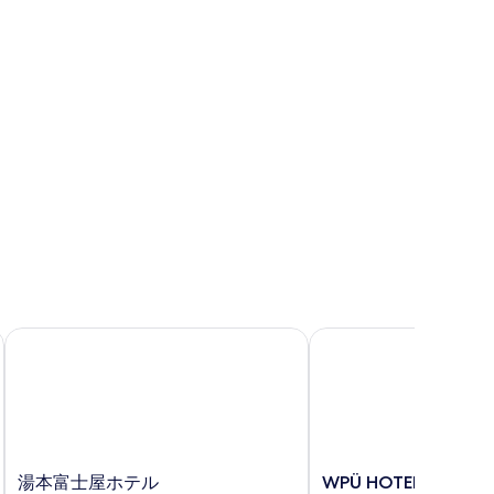
禁
べ
煙
て
の
の
す
写
べ
真
て
を
の
表
写
示
真
す
を
る
表
示
湯本富士屋ホテル
WPÜ HOTEL HAKONE
す
る
湯
WPÜ
湯本富士屋ホテル
WPÜ HOTEL HAKON