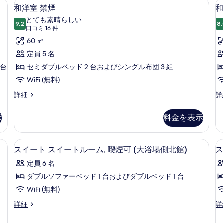
ペース、遮光カーテン、WiFi (無料)
デスク、ノートパソコン用作業スペース、
和
禁
す
5
洋
和洋室 禁煙
和
煙
洋
室
べ
とても素晴らしい
の
喫
9.2
8.
10 点中 9.2
室
(口
て
口コミ 16 件
詳
煙
細
コ
禁
60 ㎡
の
可
ミ
の
煙
定員 5 名
写
詳
16
 台
の
セミダブルベッド 2 台およびシングル布団 3 組
真
細
件)
す
WiFi (無料)
を
べ
表
和
和
詳細
詳
洋
洋
て
示
室
室
示
料金を表示
の
す
禁
喫
煙
煙
写
る
の
可
トパソコン用作業スペース、遮光カーテン、WiFi (無料)
リビング エリア | 薄型テレビ
ス
真
1
詳
の
スイート スイートルーム, 喫煙可 (大浴場側北館)
ス
イ
細
詳
を
定員 6 名
細
ー
表
ダブルソファーベッド 1 台およびダブルベッド 1 台
ト
示
WiFi (無料)
ス
す
ス
ス
詳細
詳
イ
る
イ
タ
ー
ー
ン