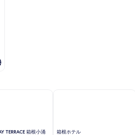
ソ
示
の
フ
す
写
ァ
付
る
真
禁
を
煙
の
表
詳
示
細
す
る
示
AY TERRACE 箱根小涌谷
箱根ホテル
箱
TAY TERRACE 箱根小涌
箱根ホテル