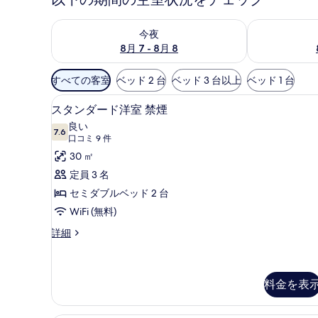
今夜 8月 7 - 8月 8 の空室状況をチェック
明日 8月 8 
今夜
8月 7 - 8月 8
利
すべての客室
ベッド 2 台
ベッド 3 台以上
ベッド 1 台
用
デスク、ノートパソコン用作業ス
ス
可
4
スタンダード洋室 禁煙
タ
能
良い
7.6
な
10 点中 7.6
ン
(口
口コミ 9 件
客
コ
ダ
30 ㎡
室
ミ
ー
定員 3 名
の
9
ド
セミダブルベッド 2 台
絞
件)
洋
WiFi (無料)
り
室
込
ス
詳細
タ
み
禁
ン
条
煙
ダ
件
ー
料金を表
の
ド
す
洋