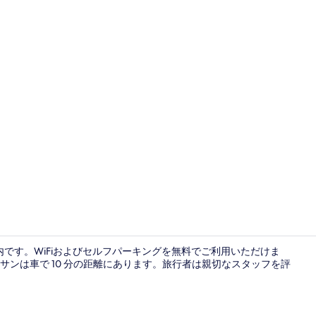
スイート 禁
内です。WiFiおよびセルフパーキングを無料でご利用いただけま
ンは車で 10 分の距離にあります。旅行者は親切なスタッフを評
レストラン