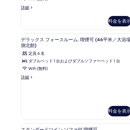
を
す
表
ス
詳細
イ
べ
示
ー
料金を表
て
す
ト
禁
の
る
煙
デスク、ノートパソコン用作業ス
デ
写
1
の
デラックス フォースルーム, 喫煙可 (46平米／大浴
ラ
詳
真
側北館)
細
ッ
を
定員 6 名
ク
表
ダブルベッド 1 台およびダブルソファーベッド 1 台
ス
示
WiFi (無料)
フ
す
デ
詳細
ォ
る
ラ
ッ
ー
ク
ス
ス
フ
ル
ォ
料金を表
ー
ー
ス
ム,
ル
スタンダードツイン ソファ付 喫
ス
喫
1
ー
スタンダードツイン ソファ付 喫煙可