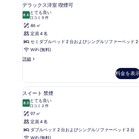
デスク、ノートパソコン用作業ス
デ
室
べ
4
デラックス洋室 喫煙可
禁
ラ
て
とても良い
煙
8.4
10 点中 8.4
ッ
(口
の
口コミ 5 件
の
詳
コ
ク
46 ㎡
写
細
ミ
ス
定員 4 名
真
5
洋
セミダブルベッド 2 台およびシングルソファーベッド 2
を
件)
室
WiFi (無料)
表
喫
示
デ
詳細
ラ
煙
す
ッ
料金を表
可
る
ク
ス
の
洋
スイート 禁煙 | デスク、ノー
ス
す
8
室
スイート 禁煙
イ
喫
べ
とても良い
煙
8.0
10 点中 8.0
ー
(口
て
口コミ 2 件
可
コ
ト
97 ㎡
の
の
ミ
詳
禁
定員 4 名
写
細
2
煙
ダブルベッド 2 台およびシングルソファーベッド 2 台
真
件)
の
WiFi (無料)