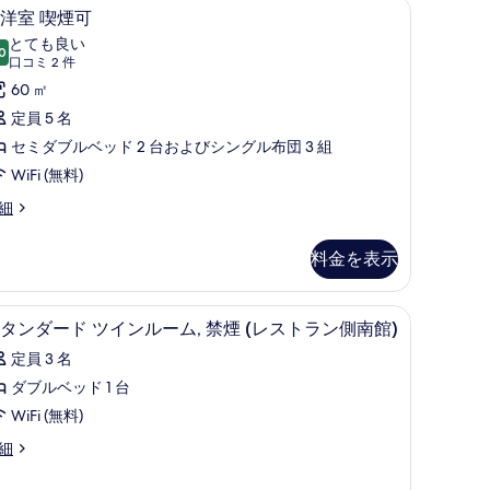
遮光カーテン、WiFi (無料)
デスク、ノートパソコン用作業スペース、遮光カー
和
て
5
洋室 喫煙可
洋
の
とても良い
0
10 点中 8.0
室
(口
写
口コミ 2 件
コ
喫
60 ㎡
真
ミ
煙
定員 5 名
を
2
可
セミダブルベッド 2 台およびシングル布団 3 組
表
件)
の
WiFi (無料)
示
す
す
細
べ
る
料金を表示
て
の
デスク、ノートパソコン用作業スペース、遮光カー
ス
写
1
タンダード ツインルーム, 禁煙 (レストラン側南館)
タ
真
定員 3 名
ン
を
ダブルベッド 1 台
ダ
表
WiFi (無料)
ー
示
細
ド
す
ツ