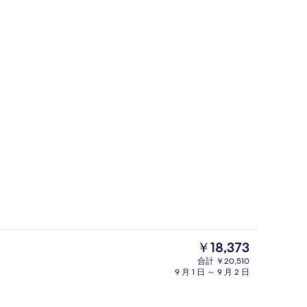
煙 | デスク、ノートパソコン用作業スペース、遮光カーテン、WiFi (無料)
施設の正面
現
￥18,373
在
合計 ￥20,510
の
9 月 1 日 ～ 9 月 2 日
外観の詳細
料
金
は