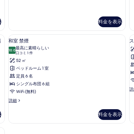
ト
ダ
ト
ス
ー
ル
イ
ド
ー
ツ
示
料金を表示
ー
ト
イ
ム,
ル
ン
ペース、遮光カーテン、WiFi (無料)
ー
和室 禁煙 | デスク、ノートパソコン用
ル
和
喫
ム
1
場
和室 禁煙
ス
ム,
ー
室
煙
喫
ム,
最高に素晴らしい
10.0
10 点中 10.0
禁
煙
(口
禁
可
口コミ 1 件
可
煙
コ
煙
52 ㎡
(大
(
(大
(
ミ
の
ベッドルーム 1 室
浴
浴
ス
1
場
ト
す
定員 6 名
場
件)
側
ラ
べ
シングル布団 6 組
側
北
ン
ス
詳
館)
側
て
WiFi (無料)
北
タ
の
南
の
ン
館)
和
詳細
詳
館
ダ
室
細
の
写
の
ー
禁
詳
示
料金を表示
真
す
館
ド
煙
細
ツ
の
を
べ
イ
詳
煙可 | デスク、ノートパソコン用作業スペース、遮光カーテン、WiFi (無料)
表
て
ン
細