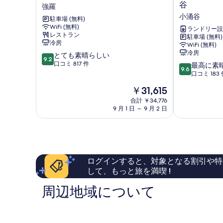
写
根
STAY
べ
谷
強羅
詳
ゆ
TERRACE
真
て
小涌谷
細
駐車場 (無料)
と
箱
WiFi (無料)
を
の
わ
根
ランドリー設
レストラン
駐車場 (無料)
強
小
表
写
冷房
WiFi (無料)
羅
涌
冷房
示
真
10
とても素晴らしい
谷
9.2
段
口コミ 817 件
10
小
最高に素
す
を
9.6
階
段
涌
口コミ 183 
る
表
中
階
谷
現
￥31,615
9.2、
中
示
在
と
9.6、
合計 ￥34,776
す
の
て
9 月 1 日 ～ 9 月 2 日
最
料
も
高
る
金
素
に
は
晴
素
￥31,615
ら
晴
し
ら
ログインすると、対象となる割引や特
い、
し
して、もっと旅を満喫 !
口
い、
コ
口
周辺地域について
ミ
コ
817
ミ
件
183
件
件