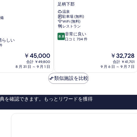
根
足柄下郡
ホ
温泉
テ
駐車場 (無料)
備
ル
WiFi (無料)
足
レストラン
柄
10
非常に良い
下
8.8
段
口コミ 734 件
晴らしい
郡
階
件
中
現
現
￥45,000
￥32,728
8.8、
在
在
非
合計 ￥49,800
合計 ￥41,701
の
の
常
8 月 31 日 ～ 9 月 1 日
9 月 6 日 ～ 9 月 7 日
料
料
に
金
金
良
類似施設を比較
は
は
い、
￥45,000
￥32,728
口
コ
典を確認できます。もっとリワードを獲得
ミ
734
件
件
の
口
コ