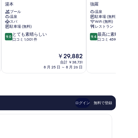
本
HOTEL
湯本
強羅
富
HAKONE
プール
温泉
士
強
温泉
駐車場 (無料)
屋
羅
スパ
WiFi (無料)
ホ
駐車場 (無料)
レストラン
テ
10
10
とても素晴らしい
最高に素晴らしい
ル
9.0
9.4
段
段
口コミ 1,001 件
口コミ 459 件
湯
階
階
本
中
中
現
￥29,882
9.0、
9.4、
在
と
最
合計 ￥38,731
の
て
高
8 月 25 日 ～ 8 月 26 日
8 月
料
も
に
金
素
素
は
晴
晴
￥29,882
ら
ら
し
し
い、
い、
ログイン
無料で登録
口
口
コ
コ
ミ
ミ
1,001
459
件
件
件
件