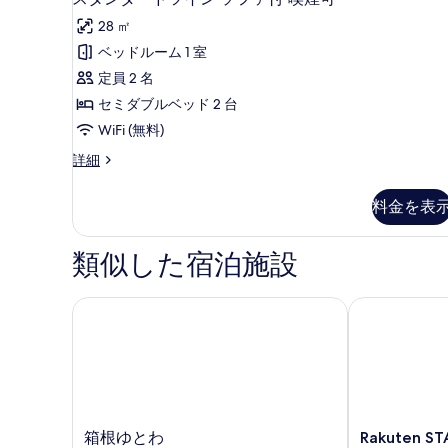
タ
煙
ム,
28 ㎡
喫
ン
可
煙
ベッドルーム 1 室
ダ
(46
可
定員 2 名
(46
平
ー
セミダブルベッド 2 台
平
米
ド
米
WiFi (無料)
／
／
ツ
大
ス
詳細
大
イ
浴
タ
浴
ン
場
ン
料金を表
側
ダ
場
ソ
北
ー
側
フ
館)
ド
類似した宿泊施設
の
ツ
北
ァ
詳
イ
館)
付
細
ン
箱根ゆとわ
Rakuten ST
ソ
の
喫
フ
す
煙
ァ
べ
付
可
喫
て
の
煙
の
す
可
箱
Rakuten
箱根ゆとわ
Rakuten S
の