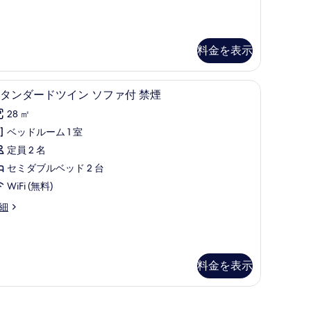
る
イ
ン
料金を表示
ル
ー
作業スペース、遮光カーテン、WiFi (無料)
スタンダードツイン ソファ付 禁煙 | デスク、
ス
,
1
タンダードツイン ソファ付 禁煙
タ
禁
28 ㎡
ン
煙
ベッドルーム 1 室
ダ
レ
レ
定員 2 名
ー
ス
セミダブルベッド 2 台
ド
ト
WiFi (無料)
ツ
ラ
細
イ
ン
ン
側
)
ソ
南
料金を表示
フ
)
ァ
の
付
す