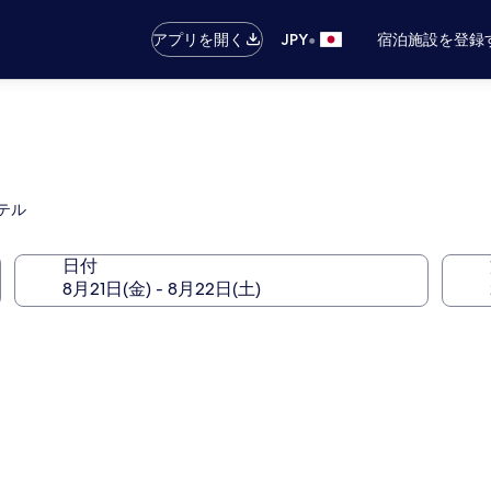
•
アプリを開く
JPY
宿泊施設を登録
テル
日付