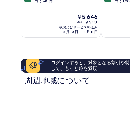
細
段
段
口コミ 745 件
口コミ 1,00
テ
ル
写
階
階
ィ
1
中
中
エ
区
真
現
￥5,646
8.6、
8.6、
ン
を
在
非
非
ス
合計 ￥6,443
の
常
常
税およびサービス料込み
ア
表
料
8 月 10 日 ～ 8 月 11 日
に
に
ン
示
金
良
良
1
は
い、
い、
す
区
￥5,646
口
口
る
コ
コ
ミ
ミ
ログインすると、対象となる割引や特
745
1,000
して、もっと旅を満喫 !
件
件
件
件
周辺地域について
の
の
口
口
コ
コ
ミ
ミ