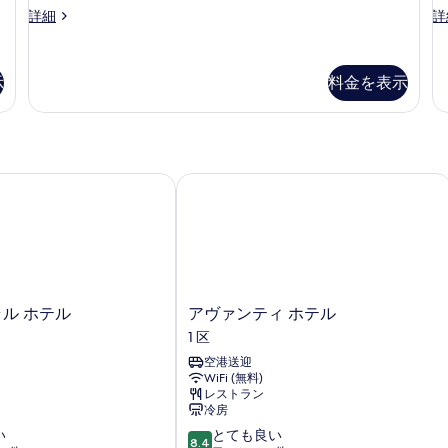
(Pre)
ス
ス
詳細
詳
ー
タ
の
ペ
ン
す
リ
ダ
示
料金を表示
べ
ア
ー
ル
ド
て
ー
ダ
の
ム
ブ
(Pre)
ル
写
の
ま
ル ホテル
アヴァンティ ホテル
真
詳
た
細
は
を
ツ
表
イ
ン
示
ル
す
ー
ア
ラル ホテル
アヴァンティ ホテル
る
ム
ヴ
1 区
禁
ァ
煙
空港送迎
ン
窓
WiFi (無料)
テ
な
レストラン
ィ
し
冷房
ホ
の
10
い
とても良い
テ
8.4
詳