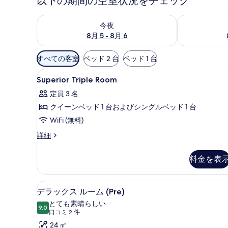
以下の期間の空室状況をチェック
今夜 8月 5 - 8月 6 の空室状況をチェック
明日 8月 6 
今夜
8月 5 - 8月 6
利
すべての客室
ベッド 2 台
ベッド 1 台
用
Superior
ミニバー、セーフティボックス 
可
11
Superior Triple Room
Triple
能
定員 3 名
Room
な
クイーンベッド 1 台およびシングルベッド 1 台
の
客
WiFi (無料)
室
す
の
べ
Superior
詳細
絞
Triple
て
Room
り
料金を表
の
の
込
詳
写
み
細
デラックス ルーム (Pre) |
デ
真
条
10
デラックス ルーム (Pre)
ラ
件
を
とても素晴らしい
9.0
10 点中 9.0
ッ
(口
口コミ 2 件
表
コ
ク
24 ㎡