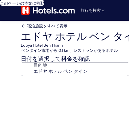
このページの本文に移動
旅行を検索
宿泊施設をすべて表示
エドヤ ホテル ベン タ
Edoya Hotel Ben Thanh
ベンタイン市場から 0.1 km、レストランがあるホテル
日付を選択して料金を確認
目的地
エ
ド
ヤ
ホ
テ
ル