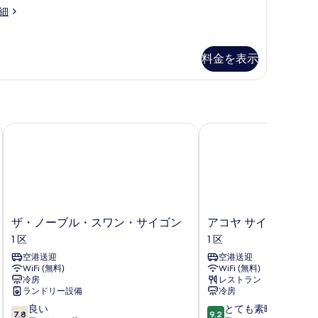
ル
細
ま
た
料金を表示
は
ツ
イ
ン
ザ・ノーブル・スワン・サイゴン
アコヤ サイゴン セント
ル
ー
ム
禁
煙
ザ・
ア
ザ・ノーブル・スワン・サイゴン
アコヤ サイゴン セン
窓
ノ
コ
1 区
1 区
ー
ヤ
な
空港送迎
空港送迎
ブ
サ
し
WiFi (無料)
WiFi (無料)
ル・
イ
冷房
レストラン
ス
ゴ
の
ランドリー設備
冷房
ワ
ン
す
10
10
良い
とても素晴らしい
ン・
セ
7.8
9.2