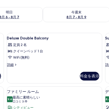
- 8月 7 の空室状況をチェック
今週末 8月 7 - 8月 9 の空室状況をチ
明日
今週末
8月 6 - 8月 7
8月 7 - 8月 9
(室内)、デスク、遮光カーテン
Deluxe
ミニバー、セーフティボックス (室内
S
14
Deluxe Double Balcony
S
Double
D
定員 2 名
Balcony
クイーンベッド 1 台
の
WiFi (無料)
す
べ
Deluxe
Su
詳細
詳
Double
Do
て
Balcony
の
示
料金を表示
の
の
詳
詳
細
写
細
 ミニバー、セーフティボックス (室内)、デスク、遮光カーテン
ファミリー ルーム | ミニバー、セー
フ
真
10
ファミリー ルーム
デ
ァ
を
最高に素晴らしい
9.4
8.
10 点中 9.4
ミ
(口
口コミ 3 件
表
コ
リ
シティビュー