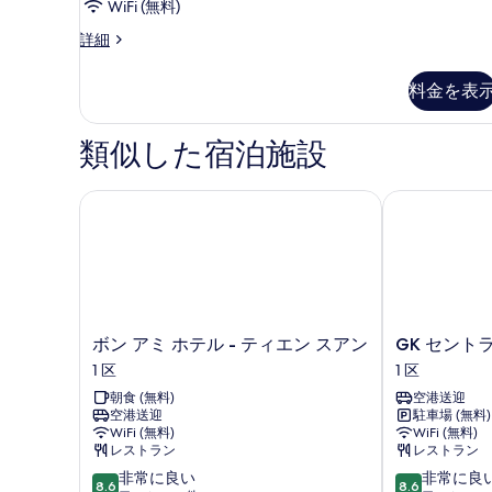
WiFi (無料)
ま
ス
詳細
た
ー
は
ペ
料金を表
リ
ツ
ア
イ
ダ
類似した宿泊施設
ン
ブ
ル
ル
ま
ボン アミ ホテル - ティエン スアン
GK セントラ
ー
た
は
ム
ツ
(Floor
イ
to
ン
ル
Ceiling
ー
ボ
GK
ボン アミ ホテル - ティエン スアン
GK セント
Window)
ム
ン
セ
1 区
1 区
の
(Floor
ア
ン
to
朝食 (無料)
空港送迎
す
ミ
ト
Ceiling
空港送迎
駐車場 (無料)
ホ
ラ
べ
Window)
WiFi (無料)
WiFi (無料)
テ
ル
レストラン
レストラン
の
て
ル
ホ
詳
10
10
非常に良い
非常に良
-
テ
の
8.6
8.6