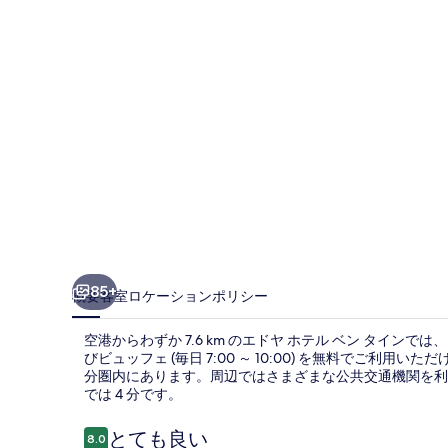
ベ
ン
タ
イ
ン
の
写
真
ギ
85+
概要
客室
ロケーション
ポリシー
ャ
空港からわずか 7.6 km のエドヤ ホテル ベン タインでは
ラ
びビュッフェ (毎日 7:00 ～ 10:00) を無料でご利
分圏内にあります。周辺ではさまざまな公共交通機関を利用
リ
では 4 分です。
ー
口
とても良い
8.0
10段階中8.0