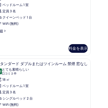
す
ミ
ス
ベッドルーム 1 室
る
6
ル
定員 3 名
件)
ー
クイーンベッド 1 台
ム
WiFi (無料)
Bathtub/Shower)
細
の
す
べ
料金を表示
て
内)、デスク、遮光カーテン
ー、セーフティボックス (室内)、デスク、遮光カーテン
の
スタンダード ダブルまたはツインルーム 禁煙 
ス
8
タンダード ダブルまたはツインルーム 禁煙 窓なし
athtub/Shower)
写
タ
とても素晴らしい
0
真
10 点中 9.0
ン
(口
口コミ 2 件
コ
を
ダ
18 ㎡
ミ
表
ー
ベッドルーム 1 室
2
示
ド
定員 3 名
件)
す
ダ
シングルベッド 2 台
る
ブ
WiFi (無料)