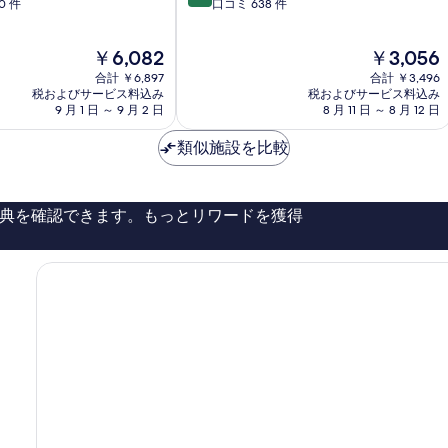
段
0 件
口コミ 638 件
ル
細
階
1
中
区
現
現
￥6,082
￥3,056
8.4、
在
在
と
合計 ￥6,897
合計 ￥3,496
の
の
て
税およびサービス料込み
税およびサービス料込み
料
料
9 月 1 日 ～ 9 月 2 日
8 月 11 日 ～ 8 月 12 日
も
金
金
良
は
は
類似施設を比較
い、
￥6,082
￥3,056
口
コ
ミ
典を確認できます。もっとリワードを獲得
638
件
件
の
口
コ
ミ