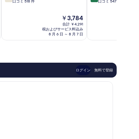
段
段
口コミ 518 件
口コミ 547 件
べ
サ
ン
階
階
イ
ト
て
中
中
ゴ
ラ
現
￥3,784
の
7.8、
9.2、
ン
ル
在
良
と
1
合計 ￥4,291
ホ
写
の
い、
て
税およびサービス料込み
税およ
区
テ
料
真
8 月 6 日 ～ 8 月 7 日
8 月 
口
も
ル
金
コ
素
1
を
は
ミ
晴
区
表
￥3,784
518
ら
件
し
示
件
い、
す
の
口
ログイン
無料で登録
口
コ
る
コ
ミ
ミ
547
件
件
の
口
コ
ミ