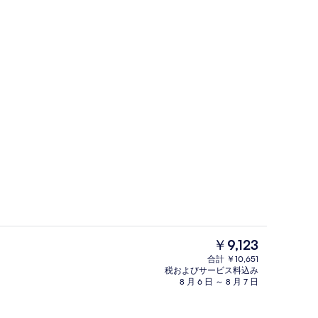
エレベーター
現
￥9,123
在
合計 ￥10,651
の
税およびサービス料込み
ム (Bathtub/Shower) | テラス / パティオ
デラックス ルーム (Bathtub/Sho
料
8 月 6 日 ～ 8 月 7 日
金
は