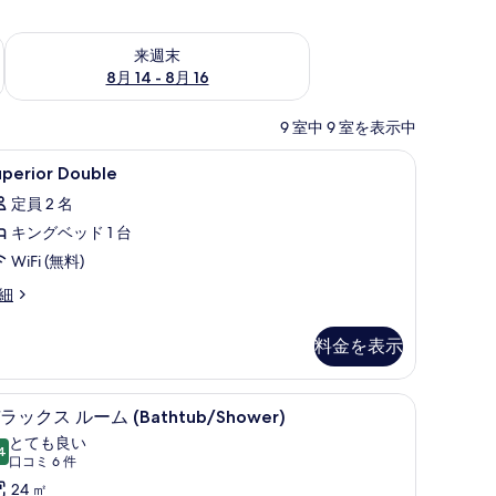
ェック
来週末 8月 14 - 8月 16 の空室状況をチェック
来週末
8月 14 - 8月 16
9 室中 9 室を表示中
)、デスク、遮光カーテン
uperior
ミニバー、セーフティボックス (室内)、デス
11
uperior Double
ouble
定員 2 名
の
キングベッド 1 台
す
WiFi (無料)
べ
perior
細
て
uble
の
料金を表示
写
真
フティボックス (室内)、デスク、遮光カーテン
デラックス ルーム (Bathtub/Shower)
デ
を
18
ラックス ルーム (Bathtub/Shower)
ラ
表
とても良い
4
10 点中 8.4
ッ
(口
口コミ 6 件
示
コ
ク
24 ㎡