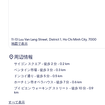
11-13 Luu Van Lang Street, District 1, Ho Chi Minh City, 7000
地図で表示
周辺情報
サイゴン スクエア
- 徒歩 2 分
- 0.2 km
ベンタイン市場
- 徒歩 3 分
- 0.3 km
地
ドンコイ通り
- 徒歩 5 分
- 0.5 km
ホーチミン市オペラハウス
- 徒歩 7 分
- 0.6 km
ブイ ビエン ウォーキング ストリート
- 徒歩 10 分
- 0.9
km
すべて表示