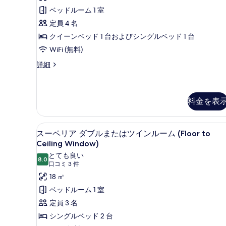
示
ミ
ス
ベッドルーム 1 室
す
2
ル
定員 4 名
る
件)
ー
クイーンベッド 1 台およびシングルベッド 1 台
ム
WiFi (無料)
(Pre)
デ
詳細
ラ
の
ッ
す
ク
べ
ス
料金を表
ル
て
ー
の
スーペリア ダブルまたはツインルーム
ス
ム
8
スーペリア ダブルまたはツインルーム (Floor to
(Pre)
写
ー
Ceiling Window)
の
真
ペ
詳
とても良い
8.0
10 点中 8.0
細
(口
口コミ 3 件
を
リ
コ
18 ㎡
表
ア
ミ
ベッドルーム 1 室
示
ダ
3
定員 3 名
す
ブ
件)
シングルベッド 2 台
る
ル