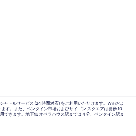
施設の正面
、シャトルサービス (24 時間対応) をご利用いただけます。WiFiおよ
用いただけます。また、ベンタイン市場およびサイゴン スクエアは徒歩 10
できます。地下鉄 オペラハウス駅までは 4 分、ベンタイン駅ま
デラックス ルー