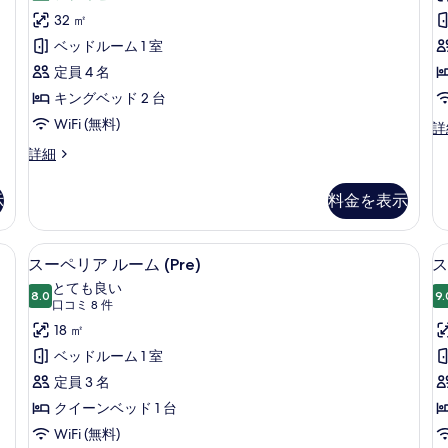
示
ミ
ー
32 ㎡
す
3
ル
ベッドルーム 1 室
る
件)
ー
定員 4 名
ム
キングベッド 2 台
(
の
WiFi (無料)
デ
詳
ラ
す
フ
詳細
ッ
ァ
べ
ク
ミ
ス
示
料金を表示
て
リ
ル
ー
の
ー
ル
 (Floor to Ceiling Window) | ミニバー、セーフティボックス (室
スーペリア ルーム (Pre) | ミニバ
ス
ム
写
10
ー
スーペリア ルーム (Pre)
ス
(B
ー
ム
真
とても良い
の
の
8.0
9.
10 点中 8.0
ペ
(口
を
口コミ 8 件
詳
詳
細
コ
リ
18 ㎡
表
細
ミ
ア
ベッドルーム 1 室
示
8
ル
定員 3 名
す
件)
ー
クイーンベッド 1 台
る
ム
WiFi (無料)