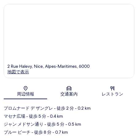
セ
口
ン
コ
タ
ミ
ー
2 Rue Halevy, Nice, Alpes-Maritimes, 6000
地図で表示
地図
周辺情報
交通案内
レストラン
プロムナード デ ザングレ
- 徒歩 2 分
- 0.2 km
マセナ広場
- 徒歩 5 分
- 0.4 km
ジャン メドサン通り
- 徒歩 5 分
- 0.5 km
ブルー ビーチ
- 徒歩 8 分
- 0.7 km