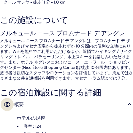
クール サレヤ
- 徒歩 11 分
- 1.0 km
この施設について
メルキュール ニース プロムナード デ アングレ
メルキュール ニース プロムナード デ アングレは、プロムナード デ ザ
ングレおよびマセナ広場から徒歩わずか 10 分圏内の便利な立地にあり
ます。WiFiを無料でご利用いただけるほか、近隣でハイキング / サイク
リング トレイル、パラセーリング、水上スキーをお楽しみいただけま
す。また、ホテル ネグレスコおよびニース・エトワール・ショッピン
グセンター (Nice Étoile Shopping Center)は徒歩 10 分圏内にあります。
旅行者は親切なスタッフやロケーションを評価しています。周辺ではさ
まざまな公共交通機関を利用できます。マセナ トラム駅までは 7 分、
オペラ ヴィエイユ ヴィル トラム駅までは 10 分です。
この宿泊施設に関する詳細
概要
ホテルの規模
客室 : 124