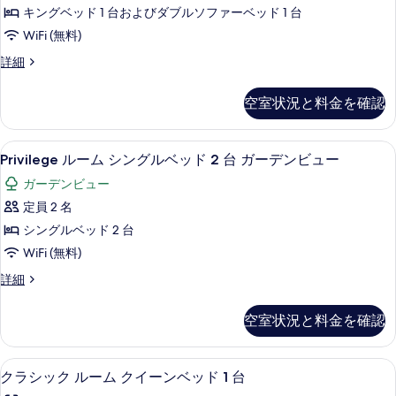
1
ベ
キ
す
キングベッド 1 台およびダブルソファーベッド 1 台
ッ
台
ン
る
ド
WiFi (無料)
ソ
1
グ
Privilege
詳細
台
フ
ベ
ル
ソ
ァ
ー
ッ
フ
空室状況と料金を確認
ム
ー
ァ
ド
キ
ー
ベ
1
ン
ベ
Privilege
高級寝具、セーフティボックス (室内
7
グ
ッ
Privilege ルーム シングルベッド 2 台 ガーデンビュー
ッ
台
ル
ベ
ド
ド
ソ
ガーデンビュー
ッ
付
ー
付
ド
フ
定員 2 名
き
ム
1
バ
き
ァ
シングルベッド 2 台
台
シ
ル
バ
ソ
ー
WiFi (無料)
コ
ン
フ
ニ
ル
ベ
Privilege
詳細
ァ
グ
ー
ル
コ
ッ
ー
シ
ル
ー
ベ
ニ
テ
空室状況と料金を確認
ド
ム
ベ
ッ
ィ
ー
シ
付
ド
ビ
ッ
ン
付
シ
クラシック ルーム クイーンベッド 1
ク
ュ
き
8
グ
ド
クラシック ルーム クイーンベッド 1 台
き
ー
テ
ラ
ル
ガ
ガ