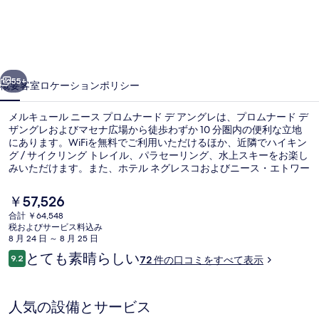
ー
ル
ニ
前へ
次へ
ー
55+
概要
客室
ロケーション
ポリシー
ス
メルキュール ニース プロムナード デ アングレは、プロムナード デ
プ
ザングレおよびマセナ広場から徒歩わずか 10 分圏内の便利な立地
にあります。WiFiを無料でご利用いただけるほか、近隣でハイキン
ロ
グ / サイクリング トレイル、パラセーリング、水上スキーをお楽し
ム
みいただけます。また、ホテル ネグレスコおよびニース・エトワー
ル・ショッピングセンター (Nice Étoile Shopping Center)は徒歩 10
ナ
分圏内にあります。旅行者は親切なスタッフやロケーションを評価
現
￥57,526
しています。周辺ではさまざまな公共交通機関を利用できます。マ
在
ー
合計 ￥64,548
セナ トラム駅までは 7 分、オペラ ヴィエイユ ヴィル トラム駅まで
の
税およびサービス料込み
は 10 分です。
その他
ド
料
8 月 24 日 ～ 8 月 25 日
金
口
とても素晴らしい
デ
9.2
72 件の口コミをすべて表示
は
10段階中9.2
コ
￥57,526
ア
ミ
で
す
ン
人気の設備とサービス