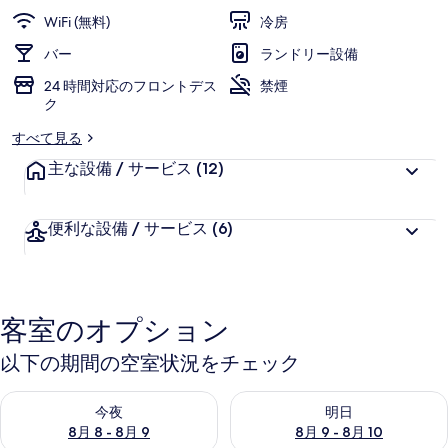
グ
WiFi (無料)
冷房
レ
バー
ランドリー設備
の
24 時間対応のフロントデス
禁煙
ク
写
すべて見る
真
主な設備 / サービス
(12)
ギ
ャ
便利な設備 / サービス
(6)
ラ
リ
ー
客室のオプション
以下の期間の空室状況をチェック
今夜 8月 8 - 8月 9 の空室状況をチェック
明日 8月 9 - 8月 10 の空室
今夜
明日
8月 8 - 8月 9
8月 9 - 8月 10