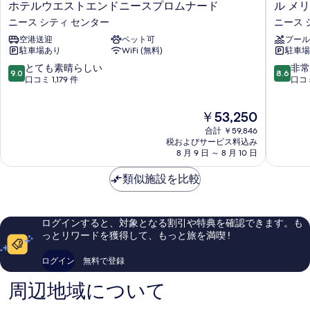
ホ
ル
ホテルウエストエンドニースプロムナード
ル メ
べ
る
詳
示
テ
メ
ニース シティ センター
ニース 
細
て
ル
リ
す
空港送迎
ペット可
プール
ウ
デ
の
る
駐車場あり
WiFi (無料)
駐車場
エ
ィ
写
ス
ア
10
10
とても素晴らしい
非常
9.0
8.6
真
ト
ン
段
段
口コミ 1,179 件
口コミ
エ
ニ
階
階
を
ン
ー
中
中
現
表
￥53,250
ド
ス
9.0、
8.6、
在
ニ
ニ
と
非
合計 ￥59,846
示
の
ー
ー
て
常
税およびサービス料込み
す
料
ス
8 月 9 日 ～ 8 月 10 日
ス
も
に
金
プ
シ
素
良
る
は
ロ
類似施設を比較
テ
晴
い、
￥53,250
ム
ィ
ら
口
ナ
セ
し
コ
ー
ン
い、
ミ
ログインすると、対象となる割引や特典を確認できます。も
ド
タ
口
766
っとリワードを獲得して、もっと旅を満喫 !
ニ
ー
コ
件
ー
ミ
件
ログイン
無料で登録
ス
1,179
の
シ
件
口
周辺地域について
テ
件
コ
ィ
の
ミ