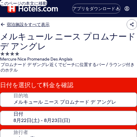
このページの本文に移動
アプリをダウンロード
宿泊施設をすべて表示
メルキュール ニース プロムナード
デ アングレ
4.0
Mercure Nice Promenade Des Anglais
つ
プロムナード デ ザングレ近くでビーチに位置するバー / ラウンジ付き
星
のホテル
宿
泊
日付を選択して料金を確認
施
設
目的地
日付
旅行者