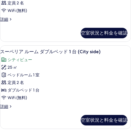
定員 2 名
WiFi (無料)
客
詳細
室
の
空室状況と料金を確認
詳
細
スーペリア ルーム ダブルベッド 1 台 
ス
9
スーペリア ルーム ダブルベッド 1 台 (City side)
ー
シティビュー
ペ
25 ㎡
リ
ベッドルーム 1 室
ア
定員 2 名
ル
ダブルベッド 1 台
ー
WiFi (無料)
ム
ス
詳細
ダ
ー
ブ
ペ
空室状況と料金を確認
リ
ル
ア