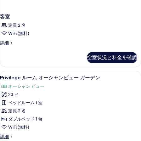
客室
定員 2 名
WiFi (無料)
客
詳細
室
の
空室状況と料金を確認
詳
細
Privilege
高級寝具、セーフティボックス (室内
11
Privilege ルーム オーシャンビュー ガーデン
ル
オーシャン ビュー
ー
23 ㎡
ム
ベッドルーム 1 室
オ
定員 2 名
ー
ダブルベッド 1 台
シ
WiFi (無料)
ャ
Privilege
詳細
ン