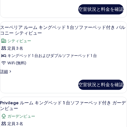
ル
ビ
ー
空室状況と料金を確認
ム
ュ
オ
ー
ー
スーペリア ルーム キングベッド 1 
ス
8
シ
ガ
スーペリア ルーム キングベッド 1 台ソファーベッド付き バル
ー
ャ
コニー シティビュー
ー
ン
ペ
シティビュー
デ
ビ
リ
ュ
定員 3 名
ン
ー
ア
キングベッド 1 台およびダブルソファーベッド 1 台
の
ガ
ル
ー
WiFi (無料)
す
デ
ー
べ
ス
詳細
ン
ム
ー
の
て
ペ
詳
キ
空室状況と料金を確認
の
リ
細
ン
ア
写
ル
グ
Privilege
Privilege ルーム キングベッド
真
11
ー
Privilege ルーム キングベッド 1 台ソファーベッド付き ガーデ
ベ
ル
ム
を
ンビュー
キ
ッ
ー
表
ガーデンビュー
ン
ド
ム
グ
示
定員 3 名