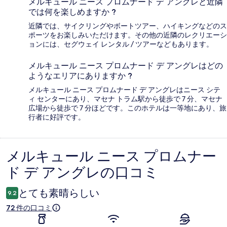
メルキュール ニース プロムナード デ アングレと近隣
では何を楽しめますか ?
近隣では、サイクリングやボートツアー、ハイキングなどのス
ポーツをお楽しみいただけます。その他の近隣のレクリエーシ
ョンには、セグウェイ レンタル / ツアーなどもあります。
メルキュール ニース プロムナード デ アングレはどの
ようなエリアにありますか ?
メルキュール ニース プロムナード デ アングレはニース シテ
ィ センターにあり、マセナ トラム駅から徒歩で 7 分、マセナ
広場から徒歩で 7 分ほどです。このホテルは一等地にあり、旅
行者に好評です。
メルキュール ニース プロムナー
口
ド デ アングレの口コミ
コ
ミ
とても素晴らしい
9.2
72 件の口コミ