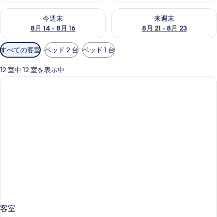
今週末 8月 14 - 8月 16 の空室状況をチェック
来週末 8月 21 - 8月 23 の
今週末
来週末
8月 14 - 8月 16
8月 21 - 8月 23
利
すべての客室
ベッド 2 台
ベッド 1 台
用
可
12 室中 12 室を表示中
能
な
客
室
の
絞
り
込
み
条
件
客室