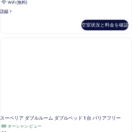
て
WiFi (無料)
る
の
ー
の
詳
ス
詳細
ム
細
写
ー
シ
ペ
真
空室状況と料金を確認
リ
ン
を
ア
グ
ル
表
ー
ル
示
ム
ベ
シ
す
ン
ッ
る
グ
ド
ル
2
ベ
ッ
台
ド
の
2
台
す
の
べ
詳
細
て
スーペリア ダブルルーム ダブルベッド 1 台 バリアフリー
の
オーシャン ビュー
写