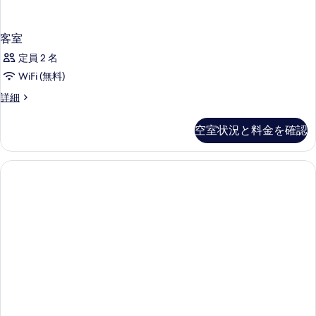
台
バ
リ
客室
ア
定員 2 名
フ
リ
WiFi (無料)
ー
客
詳細
の
室
詳
の
細
空室状況と料金を確認
詳
細