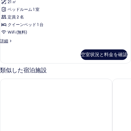
2
の
21 ㎡
ベ
ィ
ー
シ
ー
詳
台
ッ
ベッドルーム 1 室
デ
細
ビ
ッ
デ
ド
ガ
ン
定員 2 名
2
ュ
ク
ビ
ン
ー
台
クイーンベッド 1 台
ュ
ー
ル
ビ
ガ
デ
ー
WiFi (無料)
ー
の
ー
ュ
の
ン
デ
ク
詳細
詳
す
ム
ー
ン
ビ
ラ
細
べ
ビ
ク
シ
の
ュ
空室状況と料金を確認
ュ
ッ
て
イ
す
ー
ー
ク
の
ー
の
べ
ル
の
類似した宿泊施設
詳
ー
写
ン
て
す
細
ム
真
ホテルウエストエンドニースプロムナード
ル メリ
ベ
の
ク
べ
イ
を
ッ
写
て
ー
表
ド
真
ン
の
示
1
ベ
を
写
ッ
台
す
表
真
ド
の
る
1
示
を
台
す
す
表
の