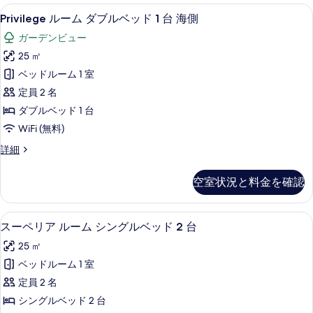
ベ
ル
Privilege
Privilege ルーム ダブルベッド 
10
ー
Privilege ルーム ダブルベッド 1 台 海側
ッ
ル
ム
ド
ガーデンビュー
ダ
ー
ブ
1
25 ㎡
ム
ル
台
ベッドルーム 1 室
ベ
ダ
(City
ッ
定員 2 名
ブ
ド
side)
ダブルベッド 1 台
1
ル
の
WiFi (無料)
台
ベ
す
(City
Privilege
詳細
ッ
side)
べ
ル
の
ド
ー
て
詳
空室状況と料金を確認
ム
1
細
の
ダ
台
ブ
写
スーペリア ルーム シングルベッド 2
ス
海
6
ル
スーペリア ルーム シングルベッド 2 台
真
ー
ベ
側
25 ㎡
を
ッ
ペ
の
ド
ベッドルーム 1 室
表
リ
1
す
定員 2 名
示
台
ア
べ
海
シングルベッド 2 台
す
ル
側