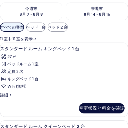
今週末 8月 7 - 8月 9 の空室状況をチェック
来週末 8月 14 - 8月 16 の
今週末
来週末
8月 7 - 8月 9
8月 14 - 8月 16
利
すべての客室
ベッド 1 台
ベッド 2 台
用
可
11 室中 11 室を表示中
能
高級寝具、セーフティボックス (室内)
ス
6
スタンダード ルーム キングベッド 1 台
な
タ
客
27 ㎡
ン
室
ベッドルーム 1 室
ダ
の
定員 3 名
ー
絞
キングベッド 1 台
り
ド
WiFi (無料)
込
ル
み
ス
詳細
ー
タ
条
ム
ン
件
空室状況と料金を確認
ダ
キ
ー
ン
ド
スタンダード ルーム クイーンベッド 2
ス
6
ル
スタンダード ルーム クイーンベッド 2 台
グ