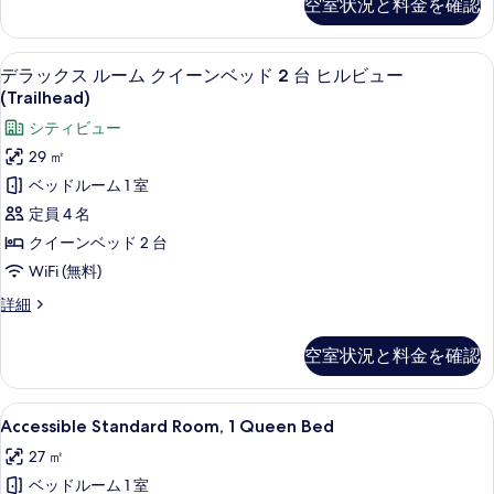
グ
空室状況と料金を確認
ク
ュ
ン
ベ
ス
ビ
ー
ル
ッ
ュ
デラックス ルーム クイーンベッド 2 台 ヒ
デ
7
ー
(Courtyard)
デラックス ルーム クイーンベッド 2 台 ヒルビュー
ー
ド
ラ
ム
(Trailhead)
(Courtyard)
の
1
キ
の
ッ
す
シティビュー
ン
詳
台
ク
グ
べ
29 ㎡
細
マ
ベ
ス
て
ベッドルーム 1 室
ッ
ウ
ル
ド
の
定員 4 名
ン
1
ー
写
クイーンベッド 2 台
台
テ
ム
マ
真
WiFi (無料)
ン
ウ
ク
を
デ
詳細
ビ
ン
イ
ラ
表
テ
ュ
ッ
ー
ン
空室状況と料金を確認
示
ク
ー
ビ
ン
ス
す
ュ
(Trailhead)
ル
ベ
ー
Accessible
Accessible Standard Room,
る
の
6
ー
Accessible Standard Room, 1 Queen Bed
(Trailhead)
ッ
Standard
ム
の
す
27 ㎡
ク
Room,
ド
詳
べ
イ
ベッドルーム 1 室
1
細
2