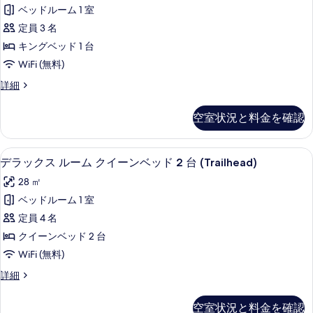
ッ
の
の
イ
ド
ベッドルーム 1 室
詳
ク
す
ー
細
2
定員 3 名
ン
ス
べ
台
ベ
キングベッド 1 台
ル
て
ッ
(Courtyard)
WiFi (無料)
ド
ー
の
の
2
デ
詳細
ム
写
台
す
ラ
(Courtyard)
キ
ッ
真
べ
空室状況と料金を確認
の
ク
ン
を
て
詳
ス
グ
細
表
ル
の
高級寝具、セーフティボックス (室内)
デ
5
ー
デラックス ルーム クイーンベッド 2 台 (Trailhead)
ベ
示
写
ラ
ム
ッ
28 ㎡
す
キ
真
ッ
ン
ド
ベッドルーム 1 室
る
を
ク
グ
1
定員 4 名
ベ
表
ス
台
ッ
クイーンベッド 2 台
示
ル
ド
(Trailhead)
WiFi (無料)
す
1
ー
の
台
デ
詳細
る
ム
(Trailhead)
す
ラ
の
ク
ッ
べ
空室状況と料金を確認
詳
ク