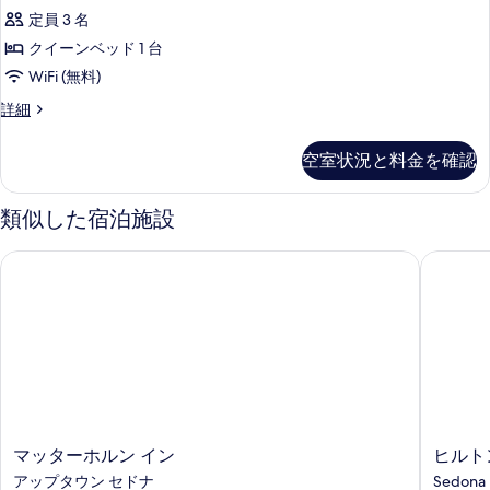
ー
て
Queen
定員 3 名
台
ン
の
Bed
ベ
クイーンベッド 1 台
ヒ
ッ
写
の
WiFi (無料)
ル
ド
真
す
2
ビ
Accessible
詳細
台
を
べ
Standard
ュ
ヒ
Room,
表
て
空室状況と料金を確認
ー
ル
1
示
の
ビ
Queen
(Trailhead)
ュ
Bed
す
写
類似した宿泊施設
の
ー
の
る
真
(Trailhead)
詳
す
マッターホルン イン
ヒルトン
の
細
を
べ
詳
表
細
て
示
の
す
写
る
真
を
表
マ
ヒ
マッターホルン イン
ヒルト
ッ
ル
示
アップタウン セドナ
Sedona