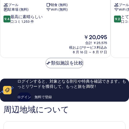
タ
ト
す
プール
朝食 (無料)
プール
ー
ン
駐車場 (無料)
WiFi (無料)
WiFi 
ホ
バ
る
ル
ケ
10
10
最高に素晴らしい
とて
9.4
9.2
ン
ー
段
段
口コミ 1,253 件
口コミ
イ
シ
階
階
ン
ョ
中
中
現
￥20,095
ア
ン
9.4、
9.2、
在
ッ
ク
最
と
合計 ￥25,575
の
プ
ラ
高
て
税およびサービス料込み
料
タ
8 月 16 日 ～ 8 月 17 日
ブ
に
も
金
ウ
リ
素
素
は
ン
類似施設を比較
ッ
晴
晴
￥20,095
セ
ジ
ら
ら
ド
オ
し
し
ナ
ン
い、
い、
ログインすると、対象となる割引や特典を確認できます。も
セ
口
口
っとリワードを獲得して、もっと旅を満喫 !
ド
コ
コ
ナ
ミ
ミ
ログイン
無料で登録
Sedona
1,253
1,918
件
件
周辺地域について
件
件
の
の
口
口
コ
コ