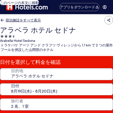
このページの本文に移動
アプリをダウンロード
宿泊施設をすべて表示
アラベラ ホテル セドナ
3.5
Arabella Hotel Sedona
つ
トラケパケ アーツ アンド クラフツ ヴィレッジから 1.1 km で 2 つの屋外
星
プールを併設した山間部のホテル
宿
泊
日付を選択して料金を確認
施
設
目的地
日付
旅行者