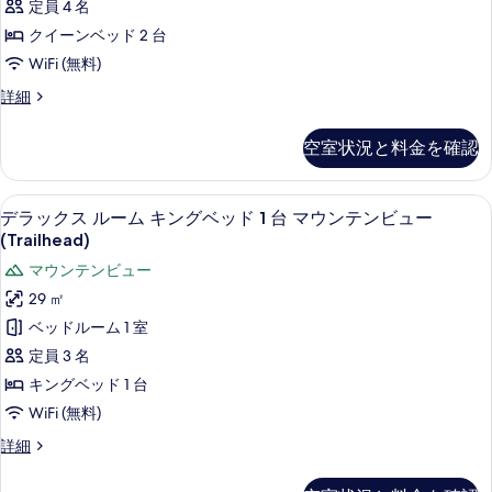
ル
ッ
定員 4 名
台
示
ド
ー
クイーンベッド 2 台
(Courtyard)
1
す
ム
台
の
WiFi (無料)
る
(Courtyard)
ク
す
プ
詳細
の
イ
レ
べ
詳
ミ
ー
細
空室状況と料金を確認
て
ア
ン
ム
の
ル
ベ
デラックス ルーム キングベッド 1 台 マウン
デ
写
8
ー
デラックス ルーム キングベッド 1 台 マウンテンビュー
ッ
ラ
ム
真
(Trailhead)
ク
ド
ッ
を
マウンテンビュー
イ
2
ク
表
ー
29 ㎡
台
ン
ス
示
ベッドルーム 1 室
ベ
マ
ル
す
ッ
定員 3 名
ウ
ド
ー
る
キングベッド 1 台
2
ン
ム
台
WiFi (無料)
テ
マ
キ
デ
詳細
ン
ウ
ン
ラ
ン
ビ
ッ
テ