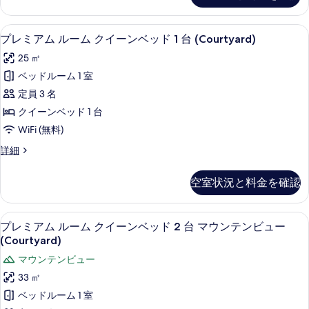
イ
て
細
ス
ー
ル
の
プレミアム ルーム クイーンベッド 1 台 
プ
7
ー
プレミアム ルーム クイーンベッド 1 台 (Courtyard)
ン
写
レ
ム
ベ
25 ㎡
ク
真
ミ
イ
ッ
ベッドルーム 1 室
を
ア
ー
ド
定員 3 名
ン
表
ム
2
ベ
クイーンベッド 1 台
示
ル
ッ
台
WiFi (無料)
す
ド
ー
(Trailhead)
2
プ
詳細
る
ム
台
の
レ
(Trailhead)
ク
ミ
す
空室状況と料金を確認
の
ア
イ
べ
詳
ム
ー
細
ル
て
プレミアム ルーム クイーンベッド 2 台 マ
プ
7
ー
プレミアム ルーム クイーンベッド 2 台 マウンテンビュー
ン
の
レ
ム
(Courtyard)
ベ
ク
写
ミ
マウンテンビュー
イ
ッ
真
ア
ー
33 ㎡
ド
ン
を
ム
ベッドルーム 1 室
1
ベ
表