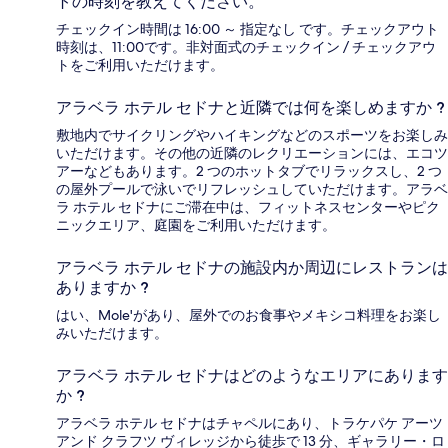
トの時刻を教えてください。
チェックイン時間は 16:00 ～ 指定なし です。チェックアウト
時刻は、11:00です。非対面式のチェックイン / チェックアウ
トをご利用いただけます。
アラベラ ホテル セドナと近隣では何を楽しめますか ?
敷地内でサイクリングやハイキングなどのスポーツをお楽しみ
いただけます。その他の近隣のレクリエーションには、エコツ
アーなどもあります。2 つのホットタブでリラックスし、2 つ
の屋外プールで泳いでリフレッシュしていただけます。アラベ
ラ ホテル セドナにご滞在中は、フィットネスセンターやピク
ニックエリア、庭園をご利用いただけます。
アラベラ ホテル セドナの施設内か周辺にレストランは
ありますか ?
はい、Mole'があり、屋外でのお食事やメキシコ料理をお楽し
みいただけます。
アラベラ ホテル セドナはどのようなエリアにあります
か ?
アラベラ ホテル セドナはチャペルにあり、トラケパケ アーツ
アンド クラフツ ヴィレッジから徒歩で 13 分、ギャラリー・ロ