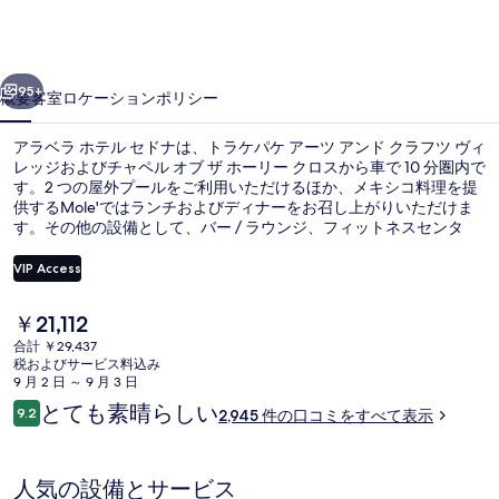
テ
ル
前へ
次へ
セ
95+
概要
客室
ロケーション
ポリシー
ド
アラベラ ホテル セドナは、トラケパケ アーツ アンド クラフツ ヴィ
ナ
レッジおよびチャペル オブ ザ ホーリー クロスから車で 10 分圏内で
す。2 つの屋外プールをご利用いただけるほか、メキシコ料理を提
の
供するMole'ではランチおよびディナーをお召し上がりいただけま
写
す。その他の設備として、バー / ラウンジ、フィットネスセンタ
ー、およびレンタル自転車 (無料)があります。旅行者はプールや寝
真
心地の良いベッドを評価しています。
VIP Access
ギ
現
￥21,112
外観
ャ
在
合計 ￥29,437
の
税およびサービス料込み
ラ
料
9 月 2 日 ～ 9 月 3 日
金
リ
口
とても素晴らしい
9.2
2,945 件の口コミをすべて表示
は
10段階中9.2
コ
ー
￥21,112
ミ
で
す
人気の設備とサービス