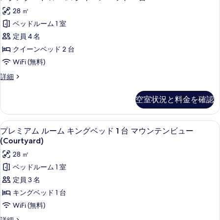
タ
ー
ベ
28 ㎡
ム
ン
キ
ッ
ベッドルーム 1 室
ダ
ン
ド
定員 4 名
グ
ー
1
ベ
クイーンベッド 2 台
ド
ッ
台
WiFi (無料)
ド
ル
の
1
ス
詳細
ー
台
タ
す
の
ム
ン
べ
空室状況と料金を確認
詳
ダ
ク
細
て
ー
イ
ド
の
プレミアム ルーム キングベッド 1 台 マ
プ
6
ル
プレミアム ルーム キングベッド 1 台 マウンテンビュー
ー
写
レ
ー
(Courtyard)
ン
ム
真
ミ
28 ㎡
ク
ベ
を
ア
イ
ベッドルーム 1 室
ッ
ー
表
ム
定員 3 名
ン
ド
示
ル
ベ
キングベッド 1 台
2
ッ
す
ー
WiFi (無料)
台
ド
る
ム
2
プ