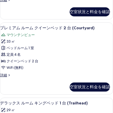
の
詳細
台
キ
レ
す
の
ミ
ン
空室状況と料金を確認
詳
べ
ア
グ
細
ム
て
ル
ベ
プレミアム ルーム クイーンベッド 2 台 
プ
の
5
ー
プレミアム ルーム クイーンベッド 2 台 (Courtyard)
ッ
レ
ム
写
マウンテンビュー
キ
ド
ミ
真
ン
33 ㎡
1
ア
グ
を
ベッドルーム 1 室
台
ベ
ム
表
ッ
定員 4 名
マ
ル
示
ド
クイーンベッド 2 台
ウ
1
ー
す
WiFi (無料)
台
ン
ム
る
マ
テ
プ
詳細
ウ
ク
レ
ン
ン
イ
ミ
テ
空室状況と料金を確認
ビ
ア
ー
ン
ム
ュ
ビ
ン
ル
ュ
デラックス ルーム キングベッド 1 台 (
デ
ー
5
ー
デラックス ルーム キングベッド 1 台 (Trailhead)
ベ
ー
ラ
ム
(Courtyard)
(Courtyard)
ッ
29 ㎡
ク