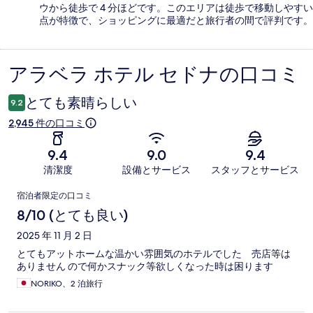
ウから徒歩で 4 分ほどです。このエリアは徒歩で移動しやすい
点が特徴で、ショッピングに最適だと旅行者の間で評判です。
アラベラ ホテル セドナの口コミ
口
コ
とても素晴らしい
9.2
ミ
2,945 件の口コミ
9.4
9.0
9.4
清潔度
設備とサービス
スタッフとサービス
口
宿泊者限定の口コミ
コ
8/10 (とても良い)
ミ
2025 年 11 月 2 日
とてもアットホームな温かい雰囲気のホテルでした 売店等は
ありません ので何かスナック等欲しくなった時は困ります
NORIKO、2 泊旅行