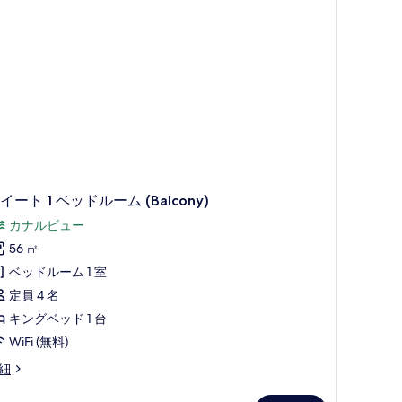
alcony)
イート 1 ベッドルーム (Balcony)
カナルビュー
56 ㎡
ベッドルーム 1 室
定員 4 名
キングベッド 1 台
WiFi (無料)
細