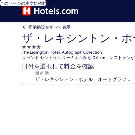
このページの本文に移動
宿泊施設をすべて表示
ザ・レキシントン・ホ
4.0
The Lexington Hotel, Autograph Collection
つ
グランド セントラル ターミナルから 0.6 km、レストラン
星
日付を選択して料金を確認
宿
目的地
泊
施
設
ザ・
レ
キ
シ
ン