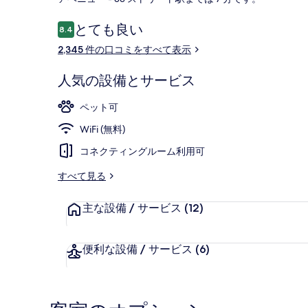
シ
口
とても良い
ョ
8.4
10段階中8.4
コ
2,345 件の口コミをすべて表示
ン
バルコニーか
ミ
の
人気の設備とサービス
写
ペット可
真
WiFi (無料)
ギ
コネクティングルーム利用可
ャ
すべて見る
ラ
リ
主な設備 / サービス
(12)
ー
便利な設備 / サービス
(6)