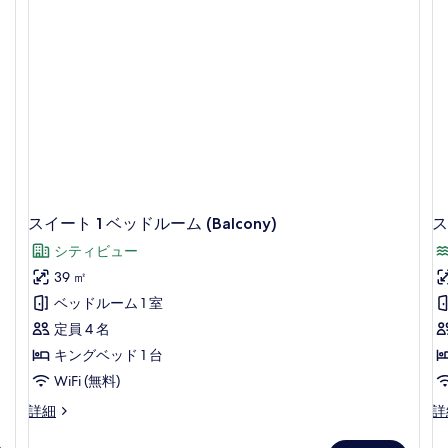
の
て
ド
詳
ル
の
細
ー
写
ム
(B
真
の
を
詳
細
表
示
す
る
スイート 1 ベッドルーム (Balcony)
ス
シティビュー
39 ㎡
ベッドルーム 1 室
定員 4 名
キングベッド 1 台
WiFi (無料)
ス
ス
詳細
詳
イ
イ
ー
ー