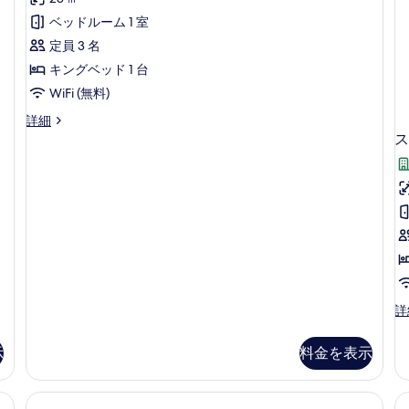
ク
示
ム
(B
ミ
の
写
テ
ベッドルーム 1 室
す
の
詳
21
詳
真
ィ
定員 3 名
る
細
件)
細
を
ブ
キングベッド 1 台
表
ル
WiFi (無料)
示
ー
エ
詳細
グ
ス
す
ム
ゼ
る
キ
ク
テ
ン
ィ
グ
ブ
ル
ベ
ー
ッ
ム
ド
キ
ン
1
ス
詳
グ
イ
台
ベ
ー
ッ
の
示
料金を表示
ト
ド
す
1
1
ベ
べ
台
ッ