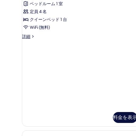
ト
る
1
ン
ベッドルーム 1 室
グ
台
ク
ベ
定員 4 名
の
イ
ッ
クイーンベッド 1 台
ド
す
ー
WiFi (無料)
1
べ
ン
台
ス
詳細
て
の
ベ
イ
詳
の
ッ
ー
細
ト
写
ド
ク
真
1
イ
ー
台
を
ン
の
表
ベ
す
ッ
示
ド
べ
す
1
て
る
台
の
の
詳
写
料金を表
細
真
を