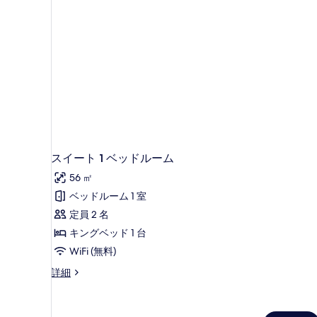
表
示
す
る
スイート 1 ベッドルーム
56 ㎡
ベッドルーム 1 室
定員 2 名
キングベッド 1 台
WiFi (無料)
ス
詳細
イ
ー
ト