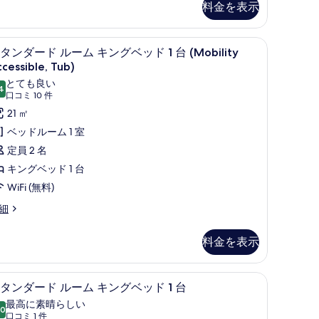
料金を表示
ノートパソコン用作業スペース、遮光カーテン
、ノートパソコン用作業スペース、遮光カーテン
セーフティボックス (室内)、デスク、ノー
ス
4
タンダード ルーム キングベッド 1 台 (Mobility
タ
cessible, Tub)
ン
とても良い
4
10 点中 8.4
(口
口コミ 10 件
ダ
コ
21 ㎡
alcony)
ー
ミ
ベッドルーム 1 室
ド
10
定員 2 名
ル
件)
キングベッド 1 台
ー
WiFi (無料)
ム
細
キ
ン
料金を表示
グ
ベ
、ノートパソコン用作業スペース、遮光カーテン
セーフティボックス (室内)、デスク、ノー
ス
ッ
4
タンダード ルーム キングベッド 1 台
タ
ド
最高に素晴らしい
.0
10 点中 10.0
ン
(口
口コミ 1 件