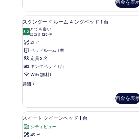
料金を表
ル
ク
ス
ベ
ル
セーフティボックス (室内)
ス
ッ
4
ー
スタンダード ルーム キングベッド 1 台
タ
ム
ド
とても良い
ダ
8.2
10 点中 8.2
ン
2
(口
口コミ 125 件
ブ
コ
台
ダ
21 ㎡
ル
ミ
ベ
の
ー
ベッドルーム 1 室
ッ
125
す
ド
定員 2 名
ド
件)
2
べ
ル
キングベッド 1 台
台
て
ー
WiFi (無料)
の
の
詳
ム
ス
詳細
細
タ
写
キ
ン
料金を表
真
ン
ダ
ー
を
グ
ド
シャワー付き浴槽、バスアメニ
ス
表
ベ
2
ル
スイート クイーンベッド 1 台
イ
示
ー
ッ
シティビュー
ム
ー
す
ド
キ
49 ㎡