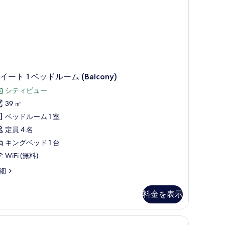
alcony)
の
写
真
を
表
示
イート 1 ベッドルーム (Balcony)
す
シティビュー
る
39 ㎡
ベッドルーム 1 室
定員 4 名
キングベッド 1 台
WiFi (無料)
細
料金を表示