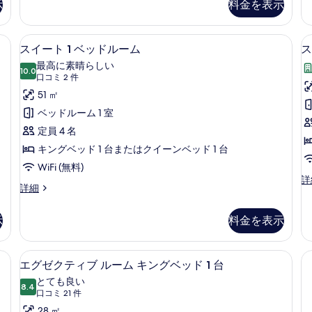
示
料金を表示
イ
イ
ダ
ー
ー
ー
ト
ド
、デスク、ノートパソコン用作業スペース、遮光カーテン
セーフティボックス (室内)、デスク
ス
ン
の
2
ル
スイート 1 ベッドルーム
ス
詳
イ
ー
ベ
最高に素晴らしい
細
ム
10.0
10 点中 10.0
ー
(口
ッ
口コミ 2 件
ク
コ
ト
51 ㎡
ド
イ
ミ
ー
1
2
ベッドルーム 1 室
1
ン
2
ベ
台
定員 4 名
ベ
件)
ッ
ッ
の
キングベッド 1 台またはクイーンベッド 1 台
ド
ド
す
WiFi (無料)
1
ス
詳
ル
べ
台
ス
詳細
イ
の
イ
ー
て
ー
詳
ー
ト
ム
示
料金を表示
の
細
ト
2
(
の
1
写
ベ
ベ
ッ
ティ (無料)、ヘアドライヤー、タオル
す
セーフティボックス (室内)、デスク
エ
真
2
ッ
エグゼクティブ ルーム キングベッド 1 台
ド
べ
グ
を
ド
ル
とても良い
ル
8.4
て
ー
10 点中 8.4
ゼ
表
(口
口コミ 21 件
ー
ム
コ
の
28 ㎡