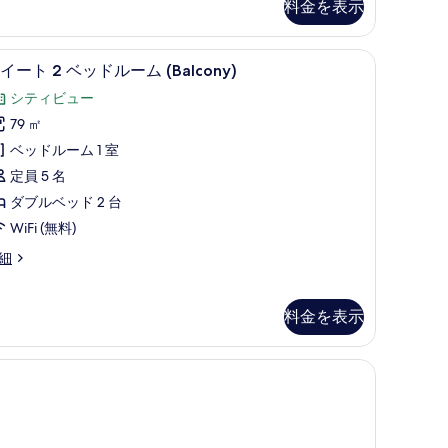
料金を表示
べ
て
、ノートパソコン用作業スペース、遮光カーテン
スイート 2 ベッドルーム (Balcony) |
ス
の
2
イート 2 ベッドルーム (Balcony)
イ
写
シティビュー
ー
真
79 ㎡
ト
を
ベッドルーム 1 室
表
定員 5 名
ベ
示
ダブルベッド 2 台
ッ
す
WiFi (無料)
ド
る
細
ル
ー
ム
料金を表示
Balcony)
の
、ノートパソコン用作業スペース、遮光カーテン
す
べ
て