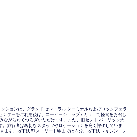
クリエイタ
クションは、グランド セントラル ターミナルおよびロックフェラ
スセンターをご利用後は、コーヒーショップ / カフェで軽食をお召し
しみながらおくつろぎいただけます。また、旧セント パトリック大
外観
ります。旅行者は親切なスタッフやロケーションを高く評価していま
す。地下鉄 51 ストリート駅までは 3 分、地下鉄 レキシントン