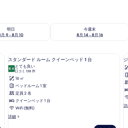
- 8月 10 の空室状況をチェック
今週末 8月 14 - 8月 16 の空室状況を
明日
今週末
8月 9 - 8月 10
8月 14 - 8月 16
、デスク、ノートパソコン用作業スペース、遮光カーテン
セーフティボックス (室内)、デスク
ス
2
スタンダード ルーム クイーンベッド 1 台
ジ
タ
とても良い
8.4
10 点中 8.4
ン
(口
口コミ 138 件
コ
ダ
16 ㎡
ミ
ー
ベッドルーム 1 室
138
ド
定員 2 名
件)
ル
クイーンベッド 1 台
ジ
詳
ー
WiFi (無料)
ュ
ム
ニ
ス
詳細
ア
タ
ク
ス
ン