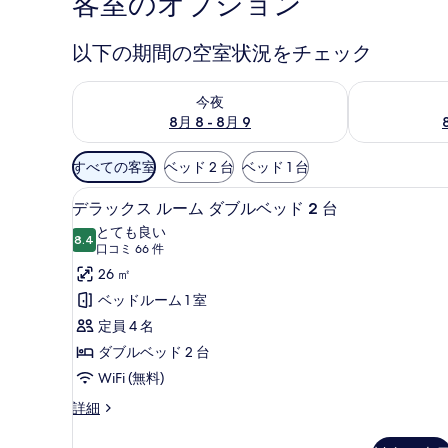
客室のオプション
以下の期間の空室状況をチェック
今夜 8月 8 - 8月 9 の空室状況をチェック
明日 8月 9 
今夜
8月 8 - 8月 9
利
すべての客室
ベッド 2 台
ベッド 1 台
用
セーフティボックス (室内)
デ
可
2
デラックス ルーム ダブルベッド 2 台
ラ
能
とても良い
8.4
な
10 点中 8.4
ッ
(口
口コミ 66 件
客
コ
ク
26 ㎡
室
ミ
ス
ベッドルーム 1 室
の
66
ル
定員 4 名
絞
件)
ー
ダブルベッド 2 台
り
ム
WiFi (無料)
込
み
ダ
デ
詳細
条
ラ
ブ
ッ
件