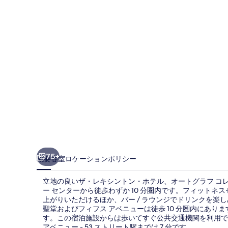
ト
ン・
ホ
テ
ル、
オ
ー
ト
グ
ラ
75+
概要
客室
ロケーション
ポリシー
フ
立地の良いザ・レキシントン・ホテル、オートグラフ コレ
コ
ー センターから徒歩わずか 10 分圏内です。フィットネ
上がりいただけるほか、バー / ラウンジでドリンクを楽
レ
聖堂およびフィフス アベニューは徒歩 10 分圏内にあ
ク
す。この宿泊施設からは歩いてすぐ公共交通機関を利用できま
アベニュー - 53 ストリート駅までは 7 分です。