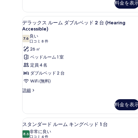
1
料金を表
ベ
ッ
デラックス ルーム ダブルベッド 2
デ
ド
4
デラックス ルーム ダブルベッド 2 台 (Hearing
ル
ラ
Accessible)
ー
ッ
ム
良い
7.6
10 点中 7.6
の
(口
口コミ 8 件
ク
詳
コ
26 ㎡
ス
細
ミ
ベッドルーム 1 室
ル
8
定員 4 名
ー
件)
ダブルベッド 2 台
ム
WiFi (無料)
ダ
デ
詳細
ブ
ラ
ル
ッ
料金を表
ク
ベ
ス
ッ
ル
セーフティボックス (室内)
ス
ド
4
ー
スタンダード ルーム キングベッド 1 台
タ
ム
2
非常に良い
ダ
8.6
10 点中 8.6
ン
(口
口コミ 4 件