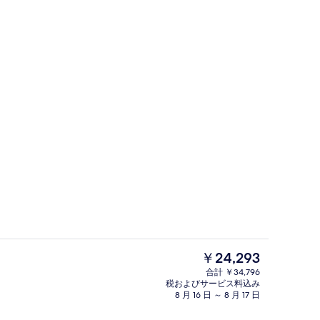
ロビー
ーによる動画
現
￥24,293
在
合計 ￥34,796
の
税およびサービス料込み
フロント
料
8 月 16 日 ～ 8 月 17 日
金
は