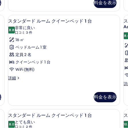
示
料金を表示
ト
ト
1
1
ベ
ベ
 台 (Hearing Accessible) | セーフティボックス (室内)、デスク、
セーフティボックス (室内)、デスク
ス
4
ッ
ッ
スタンダード ルーム クイーンベッド 1 台
ス
タ
ド
ド
Ac
非常に良い
ル
8.8
ル
10 点中 8.8
ン
(口
口コミ 3 件
ー
ー
8.
コ
ダ
16 ㎡
ム
ム
ミ
(Balcony)
(B
ー
ベッドルーム 1 室
の
の
3
ド
定員 2 名
詳
詳
件)
細
細
ル
クイーンベッド 1 台
ー
WiFi (無料)
ム
ス
詳細
タ
ス
詳
ク
ン
タ
イ
ダ
ン
示
料金を表示
ー
ダ
ー
ド
ー
ン
ル
ド
、デスク、ノートパソコン用作業スペース、遮光カーテン
セーフティボックス (室内)、デスク
ス
ー
ベ
5
ル
スタンダード ルーム クイーンベッド 1 台
ス
ム
タ
ー
ッ
とても良い
ク
8.0
ム
10
10 点中 8.0
ン
(口
口コミ 2 件