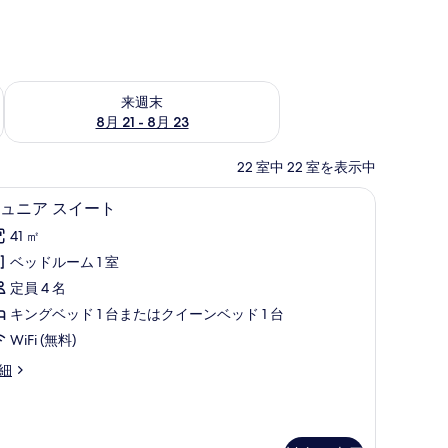
チェック
来週末 8月 21 - 8月 23 の空室状況をチェック
来週末
8月 21 - 8月 23
22 室中 22 室を表示中
、ノートパソコン用作業スペース、遮光カーテン
ジュニア スイート | セーフティボックス 
ジ
2
ュニア スイート
ュ
41 ㎡
ニ
ベッドルーム 1 室
ア
定員 4 名
ス
キングベッド 1 台またはクイーンベッド 1 台
イ
WiFi (無料)
ー
細
ト
の
す