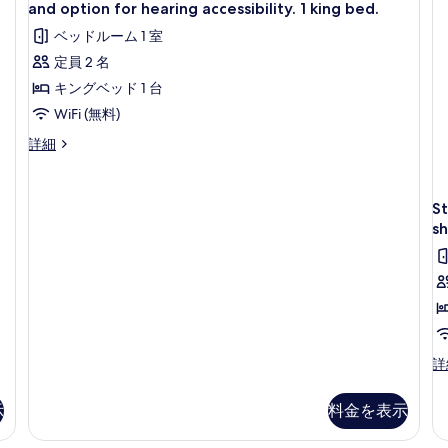
Room.
and
op
and option for hearing accessibility. 1 king bed.
qu
a
option
Wheelchair
fo
の
ベッドルーム 1 室
for
he
accessible
hearing
ac
す
定員 2 名
with
accessibility.
1
べ
キングベッド 1 台
tub
1
q
qu
b
て
and
WiFi (無料)
の
a
option
の
Preferred
詳細
詳
の
for
Room.
細
写
詳
Wheelchair
hearing
細
真
accessible
accessibility.
St
with
を
1
sh
tub
表
king
and
示
option
bed.
for
す
の
hearing
る
accessibility.
す
1
べ
king
St
詳
て
bed.
Ro
の
Wh
の
示
料金を表示
詳
ac
写
細
wi