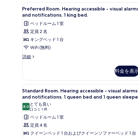
shower
1
Preferred
セーフティボックス (室内)、
and
4
Preferred Room. Hearing accessible - visual alarm
que
Room.
option
and notifications. 1 king bed.
の
for
Hearing
ベッドルーム 1 室
hearing
す
accessible
accessibility.
定員 2 名
-
べ
1
キングベッド 1 台
visual
que
て
の
alarms
WiFi (無料)
の
詳
and
Preferred
詳細
細
写
notifications.
Room.
真
Hearing
1
料金を表
accessible
を
king
-
表
bed.
visual
Standard
セーフティボックス (室内)、
4
示
alarms
の
Standard Room. Hearing accessible - visual alarms
Room.
and
and notifications. 1 queen bed and 1 queen sleepe
す
す
notifications.
Hearing
とても良い
る
べ
1
8.0
accessible
10 点中 8.0
(口
口コミ 1 件
king
て
-
コ
ベッドルーム 1 室
bed.
の
visual
の
ミ
定員 4 名
詳
alarms
1
写
クイーンベッド 1 台およびクイーンソファーベッド 1 台
細
and
件)