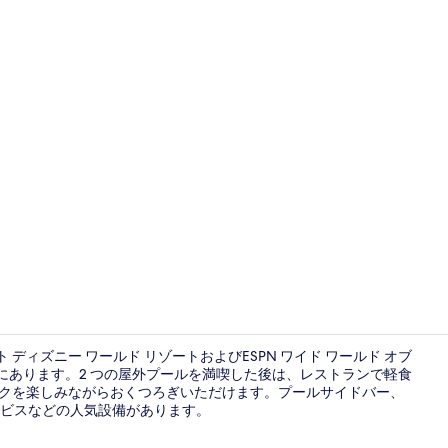
フード コー
ディズニー ワールド リゾートおよびESPN ワイド ワールド オブ
地にあります。2 つの屋外プールを満喫した後は、レストランで軽食
ンクを楽しみながらおくつろぎいただけます。プールサイドバー、
庭園
ビスなどの人気設備があります。