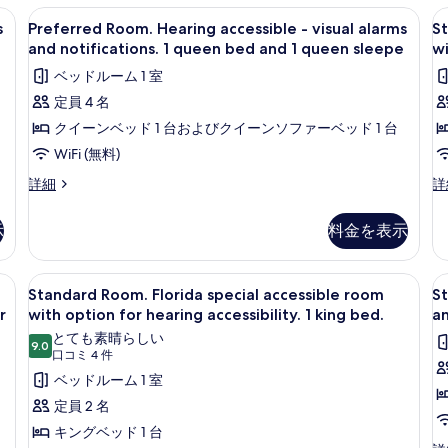
op
room
bed.
b
デスク、遮光カーテン、アイロン / アイロン台
Preferred
セーフティボックス (室内)、デスク、
S
fo
4
with
s
Preferred Room. Hearing accessible - visual alarms
St
a
の
Room.
R
he
option
and notifications. 1 queen bed and 1 queen sleepe
wi
ac
す
for
Hearing
F
ベッドルーム 1 室
1
hearing
accessible
s
べ
q
accessibility.
定員 4 名
-
a
て
b
1
クイーンベッド 1 台およびクイーンソファーベッド 1 台
visual
r
a
king
の
の
bed.
alarms
w
WiFi (無料)
写
詳
の
and
o
Preferred
St
詳細
詳
細
詳
真
notifications.
f
Room.
Ro
細
を
Hearing
Fl
1
h
示
料金を表示
accessible
sp
表
queen
ac
-
ac
示
bed
1
visual
r
デスク、遮光カーテン、アイロン / アイロン台
Standard
セーフティボックス (室内)、デスク、
S
4
and
alarms
q
wi
す
Standard Room. Florida special accessible room
St
Room.
R
and
op
r
1
with option for hearing accessibility. 1 king bed.
b
an
る
notifications.
Florida
fo
H
queen
a
とても素晴らしい
1
he
9.0
special
a
10 点中 9.0
(口
口コミ 4 件
sleepe
queen
ac
accessible
-
コ
ベッドルーム 1 室
bed
1
の
room
vi
and
ミ
q
定員 2 名
す
1
b
with
a
4
キングベッド 1 台
queen
an
べ
option
件)
a