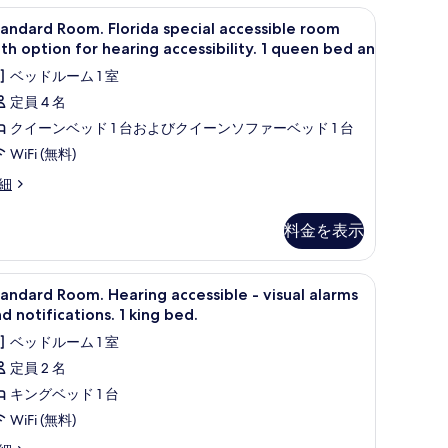
tion
ed
遮光カーテン、アイロン / アイロン台
tandard
セーフティボックス (室内)、デスク、遮光カー
r
4
andard Room. Florida special accessible room
oom.
aring
th option for hearing accessibility. 1 queen bed an
の
cessibility.
lorida
ベッドルーム 1 室
す
pecial
ueen
定員 4 名
ccessible
べ
ed
クイーンベッド 1 台およびクイーンソファーベッド 1 台
oom
て
ith
WiFi (無料)
の
ption
andard
細
写
or
om.
真
orida
earing
料金を表示
ecial
を
cessibility.
cessible
表
oom
遮光カーテン、アイロン / アイロン台
tandard
セーフティボックス (室内)、デスク、遮光カー
4
示
ueen
th
andard Room. Hearing accessible - visual alarms
oom.
tion
ed
d notifications. 1 king bed.
す
r
earing
n
ベッドルーム 1 室
る
aring
ccessible
の
cessibility.
定員 2 名
す
キングベッド 1 台
sual
ueen
べ
ed
larms
WiFi (無料)
て
nd