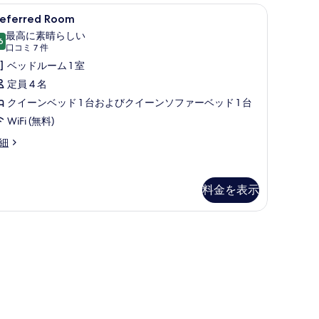
ll-
遮光カーテン、アイロン / アイロン台
referred
Preferred Room | セーフティボックス 
3
referred Room
oom
ower
最高に素晴らしい
nd
6
の
10 点中 9.6
(口
口コミ 7 件
tion
す
コ
ベッドルーム 1 室
r
ミ
べ
aring
定員 4 名
cessibility.
7
て
クイーンベッド 1 台およびクイーンソファーベッド 1 台
件)
の
ou
WiFi (無料)
写
eferred
細
真
oom
を
料金を表示
表
示
す
る