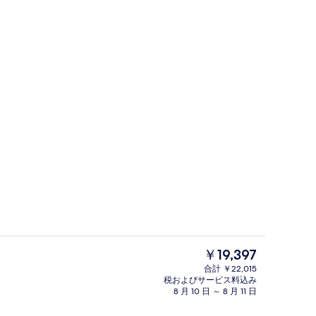
ト
外観
現
￥19,397
在
合計 ￥22,015
の
税およびサービス料込み
ロビー
料
8 月 10 日 ～ 8 月 11 日
金
は