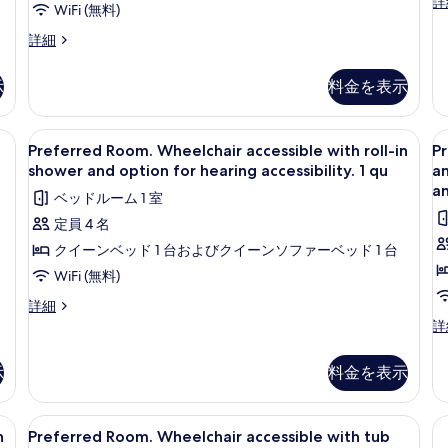
St
詳
sleepe
の
WiFi (無料)
て
for
no
Ro
の
詳
He
Standard
の
hearing
詳細
1
詳
細
ac
Room.
細
accessibility.
k
写
-
Florida
示
1
料金を表示
b
vi
真
special
king
al
accessible
を
a
room
bed.
デスク、遮光カーテン、アイロン / アイロン台
Preferred
セーフティボックス (室内)、デスク、
P
表
no
4
with
Preferred Room. Wheelchair accessible with roll-in
Pr
の
Room.
R
1
option
示
shower and option for hearing accessibility. 1 qu
an
ki
す
for
Wheelchair
W
a
す
ベッドルーム 1 室
be
hearing
accessible
a
べ
の
accessibility.
る
定員 4 名
with
w
て
詳
1
クイーンベッド 1 台およびクイーンソファーベッド 1 台
roll-
t
細
king
の
bed.
in
a
WiFi (無料)
写
の
shower
o
Preferred
詳細
詳
真
and
f
Room.
Pr
詳
細
を
Wheelchair
Ro
option
h
accessible
Wh
表
for
ac
示
料金を表示
with
ac
示
hearing
1
roll-
wi
accessibility.
in
q
tu
す
デスク、遮光カーテン、アイロン / アイロン台
Preferred
セーフティボックス (室内)、デスク、
shower
4
a
n
1
Preferred Room. Wheelchair accessible with tub
b
る