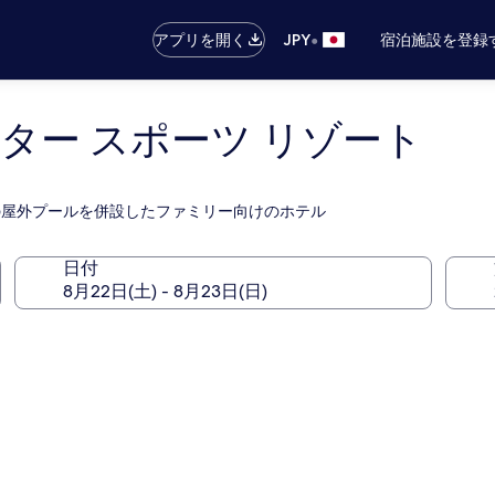
•
アプリを開く
JPY
宿泊施設を登録
ター スポーツ リゾート
 2 つの屋外プールを併設したファミリー向けのホテル
日付