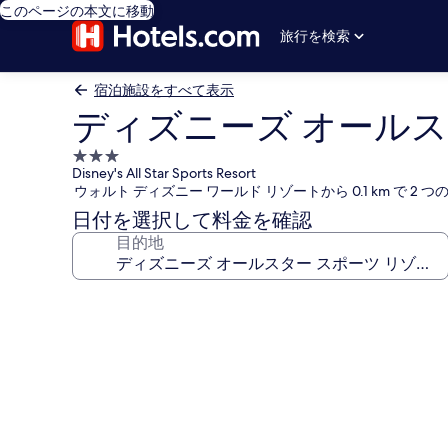
このページの本文に移動
旅行を検索
宿泊施設をすべて表示
ディズニーズ オールス
3.0
Disney's All Star Sports Resort
つ
ウォルト ディズニー ワールド リゾートから 0.1 km で
星
日付を選択して料金を確認
宿
目的地
泊
施
設
デ
ィ
ズ
ニ
ー