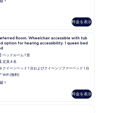
andard
細
の
tifications.
om.
aring
写
cessible
ing
真
ed.
料金を表示
sual
を
arms
の
表
nd
す
遮光カーテン、アイロン / アイロン台
referred
セーフティボックス (室内)、デスク、遮光カー
tifications.
4
示
eferred Room. Wheelchair accessible with tub
oom.
べ
d option for hearing accessibility. 1 queen bed
す
ng
heelchair
て
nd
る
d.
ccessible
の
ベッドルーム 1 室
ith
写
定員 4 名
ub
真
クイーンベッド 1 台およびクイーンソファーベッド 1 台
nd
を
WiFi (無料)
ption
表
or
eferred
細
om.
示
earing
eelchair
cessibility.
す
料金を表示
cessible
る
th
ueen
b
遮光カーテン、アイロン / アイロン台
nd
ed