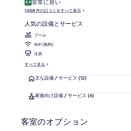
口
非常に良い
8.8
ト
10段階中8.8
コ
1,008 件の口コミをすべて表示
の
ミ
写
2 つの屋外
人気の設備とサービス
真
プール
ギ
WiFi (無料)
ャ
冷房
ラ
すべて見る
リ
ー
主な設備 / サービス
(12)
家族向け設備 / サービス
(6)
客室のオプション