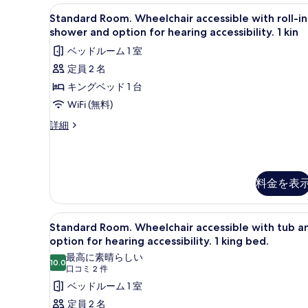
写
の
Standard
セーフティボックス (室内)、
詳
4
Standard Room. Wheelchair accessible with roll-in
真
Room.
細
shower and option for hearing accessibility. 1 kin
を
Wheelchair
ベッドルーム 1 室
表
accessible
定員 2 名
with
示
キングベッド 1 台
roll-
す
in
WiFi (無料)
る
shower
Standard
詳細
and
Room.
Wheelchair
option
accessible
for
with
hearing
料金を表
roll-
accessibility.
in
shower
1
Standard
セーフティボックス (室内)、
and
4
Standard Room. Wheelchair accessible with tub a
kin
Room.
option
option for hearing accessibility. 1 king bed.
の
for
Wheelchair
最高に素晴らしい
hearing
10.0
す
accessible
10 点中 10.0
(口
口コミ 2 件
accessibility.
with
べ
コ
1
ベッドルーム 1 室
tub
kin
ミ
て
定員 2 名