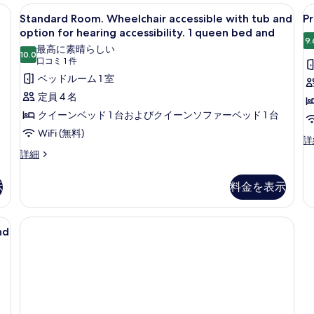
ro
真
デスク、遮光カーテン、アイロン / アイロン台
Standard
セーフティボックス (室内)、デスク、
P
4
in
Standard Room. Wheelchair accessible with tub and
P
を
Room.
R
sh
option for hearing accessibility. 1 queen bed and
表
Wheelchair
a
9.
最高に素晴らしい
op
10.0
accessible
示
10 点中 10.0
(口
口コミ 1 件
fo
with
コ
す
ベッドルーム 1 室
he
tub
ミ
ac
る
定員 4 名
2
and
1
クイーンベッド 1 台およびクイーンソファーベッド 1 台
d
option
件)
の
WiFi (無料)
for
Pr
詳
詳
R
Standard
hearing
詳細
細
の
Room.
accessibility.
詳
Wheelchair
示
1
料金を表示
細
accessible
queen
with
tub
bed
デスク、遮光カーテン、アイロン / アイロン台
and
nd
and
option
の
for
hearing
す
accessibility.
べ
1
queen
て