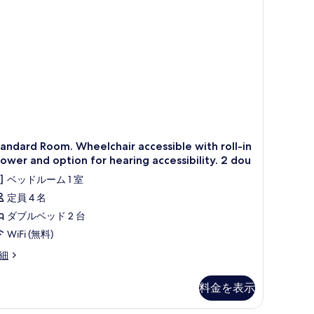
tion
nd
r
の
aring
cessibility.
す
べ
ueen
ed
て
nd
の
写
真
andard Room. Wheelchair accessible with roll-in
を
ower and option for hearing accessibility. 2 dou
表
ベッドルーム 1 室
示
定員 4 名
す
ダブルベッド 2 台
る
WiFi (無料)
andard
細
om.
eelchair
料金を表示
cessible
th