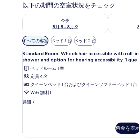
以下の期間の空室状況をチェック
今夜 8月 8 - 8月 9 の空室状況をチェック
明日 8月 9 
今夜
8月 8 - 8月 9
利
すべての客室
ベッド 1 台
ベッド 2 台
用
Standard
セーフティボックス (室内)、
可
4
Standard Room. Wheelchair accessible with roll-in
Room.
能
shower and option for hearing accessibility. 1 que
Wheelchair
な
ベッドルーム 1 室
accessible
客
定員 4 名
with
室
クイーンベッド 1 台およびクイーンソファーベッド 1 台
roll-
の
in
WiFi (無料)
絞
shower
り
Standard
詳細
込
and
Room.
Wheelchair
み
option
accessible
条
for
with
件
hearing
料金を表
roll-
accessibility.
in