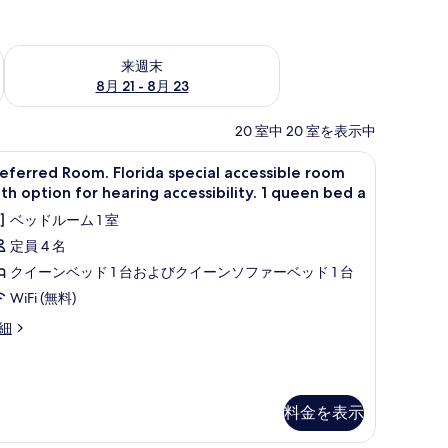
チェック
来週末 8月 21 - 8月 23 の空室状況をチェック
来週末
8月 21 - 8月 23
20 室中 20 室を表示中
遮光カーテン、アイロン / アイロン台
referred
セーフティボックス (室内)、デスク、遮光カー
4
eferred Room. Florida special accessible room
oom.
th option for hearing accessibility. 1 queen bed a
lorida
ベッドルーム 1 室
pecial
定員 4 名
ccessible
クイーンベッド 1 台およびクイーンソファーベッド 1 台
oom
ith
WiFi (無料)
ption
eferred
細
or
om.
orida
earing
ecial
cessibility.
cessible
料金を表示
oom
ueen
th