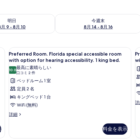
- 8月 10 の空室状況をチェック
今週末 8月 14 - 8月 16 の空室状況を
明日
今週末
8月 9 - 8月 10
8月 14 - 8月 16
デスク、遮光カーテン、アイロン / アイロン台
Preferred
セーフティボックス (室内)、デスク、
P
4
Preferred Room. Florida special accessible room
Pr
Room.
R
with option for hearing accessibility. 1 king bed.
wi
Florida
F
最高に素晴らしい
10.0
special
s
10 点中 10.0
(口
口コミ 2 件
accessible
a
コ
ベッドルーム 1 室
room
r
ミ
定員 2 名
with
w
2
キングベッド 1 台
option
件)
o
Pr
詳
WiFi (無料)
for
f
Ro
Fl
Preferred
hearing
詳細
h
sp
Room.
accessibility.
ac
ac
Florida
示
1
料金を表示
1
r
special
king
q
wi
accessible