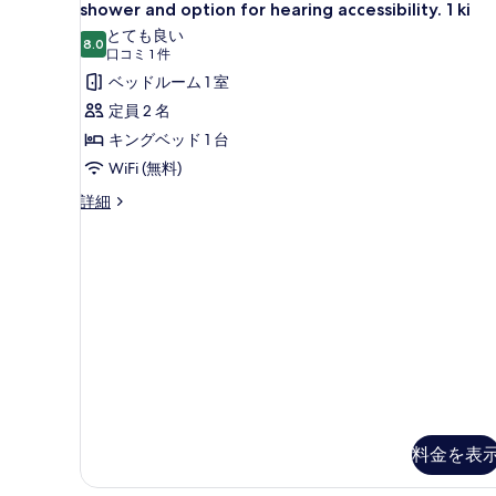
Room.
shower and option for hearing accessibility. 1 ki
す
Wheelchair
る
とても良い
る
8.0
accessible
10 点中 8.0
(口
口コミ 1 件
with
コ
ベッドルーム 1 室
roll-
ミ
定員 2 名
in
1
キングベッド 1 台
shower
件)
WiFi (無料)
and
Preferred
option
詳細
Room.
for
Wheelchair
hearing
accessible
accessibility.
with
roll-
1
in
ki
shower
の
and
option
す
for
べ
hearing
accessibility.
て
料金を表
1
の
ki