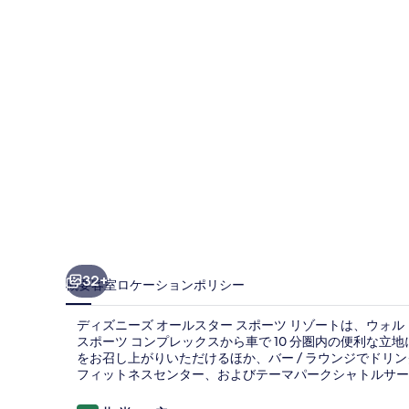
ズ
オ
ー
ル
ス
タ
ー
ス
ポ
ー
32+
概要
客室
ロケーション
ポリシー
ツ
ディズニーズ オールスター スポーツ リゾートは、ウォルト 
リ
スポーツ コンプレックスから車で 10 分圏内の便利な立
をお召し上がりいただけるほか、バー / ラウンジでドリ
ゾ
フィットネスセンター、およびテーマパークシャトルサー
ー