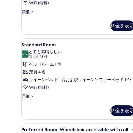
真
WiFi (無料)
notifications.
を
Standard
1
詳細
表
Room.
queen
Hearing
示
bed
料金を表
accessible
す
and
-
visual
る
1
Standard
セーフティボックス (室内)、
4
alarms
Standard Room
queen
Room
and
とても素晴らしい
sleeper
notifications.
9.2
の
10 点中 9.2
(口
口コミ 13 件
1
の
す
コ
ベッドルーム 1 室
queen
す
ミ
べ
bed
定員 4 名
べ
and
13
て
クイーンベッド 1 台およびクイーンソファーベッド 1 台
1
件)
て
の
queen
WiFi (無料)
の
sleeper
写
Standard
詳細
の
写
真
Room
詳
真
の
細
を
料金を表
詳
を
表
細
表
示
Preferred
セーフティボックス (室内)、
4
示
Preferred Room. Wheelchair accessible with roll-i
す