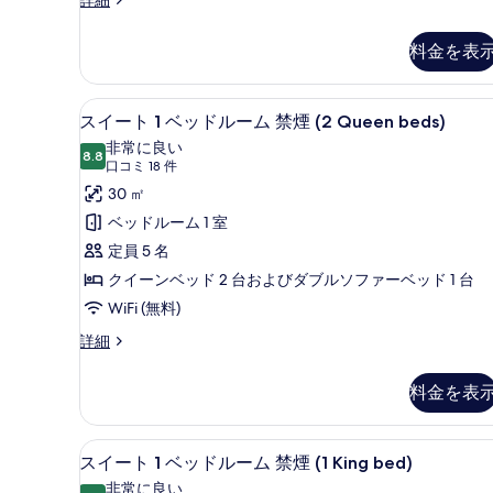
ャ
条
ー
1
ム
件
台
料金を表
ラ
キ
バ
ン
リ
グ
リ
高級寝具、セーフティボックス
ス
4
ベ
スイート 1 ベッドルーム 禁煙 (2 Queen beds)
ー
ア
イ
ッ
非常に良い
ド
8.8
フ
10 点中 8.8
ー
(口
口コミ 18 件
1
コ
リ
ト
30 ㎡
台
ミ
バ
ー
1
ベッドルーム 1 室
リ
18
ベ
禁
定員 5 名
ア
件)
フ
ッ
煙
クイーンベッド 2 台およびダブルソファーベッド 1 台
リ
ド
の
WiFi (無料)
ー
ル
す
禁
ス
詳細
煙
イ
ー
べ
の
ー
ム
料金を表
て
詳
ト
細
禁
1
の
ベ
煙
高級寝具、セーフティボックス
ス
写
6
ッ
スイート 1 ベッドルーム 禁煙 (1 King bed)
(2
イ
真
ド
非常に良い