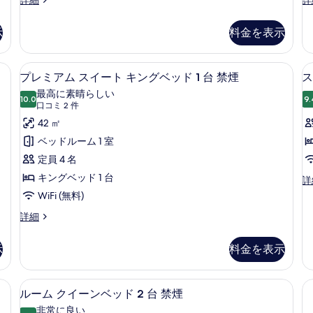
イ
イ
ー
ー
ー
ム
示
料金を表示
ト
ト
バ
1
1
ベ
ベ
 (室内)、デスク、ノートパソコン用作業スペース
リ
プレミアム スイート キングベッド 1 
プ
4
ッ
ッ
プレミアム スイート キングベッド 1 台 禁煙
ス
ア
レ
ド
ド
最高に素晴らしい
ル
10.0
ル
9.
フ
10 点中 10.0
ミ
(口
口コミ 2 件
ー
ー
コ
リ
ア
42 ㎡
ム
ム
ミ
バ
バ
ー
ム
ベッドルーム 1 室
リ
リ
2
(NonSmoking
(
ス
定員 4 名
ア
ア
件)
)
)
フ
フ
イ
キングベッド 1 台
ス
詳
リ
リ
の
イ
ー
WiFi (無料)
(
ー
ー
ー
す
(NonSmoking
(N
ト
プ
詳細
ト
)
)
べ
レ
ベ
キ
台
の
の
ミ
ッ
て
示
料金を表示
ン
詳
詳
ア
ド
の
細
細
ム
(
グ
ス
数
写
 (室内)、デスク、ノートパソコン用作業スペース
高級寝具、セーフティボックス (室内
ル
ベ
4
イ
台
ルーム クイーンベッド 2 台 禁煙
真
ー
ー
ッ
禁
非常に良い