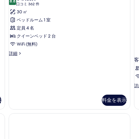
ト
8.8
を
煙
10 点中 8.8
ム
(口
ド
口コミ 362 件
キ
の
表
コ
ク
30 ㎡
1
ン
詳
ミ
示
グ
細
台
イ
ベッドルーム 1 室
ベ
362
す
禁
ー
定員 4 名
ッ
件)
る
ド
煙
ン
クイーンベッド 2 台
1
の
ベ
WiFi (無料)
台
す
禁
ッ
ル
詳細
煙
ー
客
べ
ド
の
ム
て
2
詳
ク
細
台
イ
の
ー
禁
写
客
詳
ン
室
煙
真
ベ
の
ッ
の
示
料金を表示
を
詳
ド
す
細
表
2
台
べ
示
禁
て
す
煙
の
の
る
詳