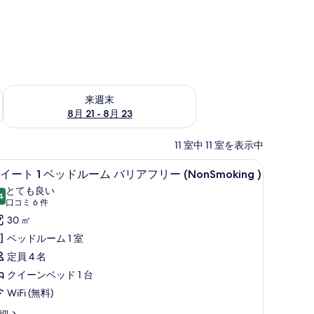
チェック
来週末 8月 21 - 8月 23 の空室状況をチェック
来週末
8月 21 - 8月 23
11 室中 11 室を表示中
コン用作業スペース
)、デスク、ノートパソコン用作業スペース
高級寝具、セーフティボックス (室内)、デ
ス
4
イート 1 ベッドルーム バリアフリー (NonSmoking )
イ
とても良い
4
10 点中 8.4
ー
(口
口コミ 6 件
コ
ト
30 ㎡
ミ
ベッドルーム 1 室
6
ベ
定員 4 名
件)
ッ
クイーンベッド 1 台
ド
WiFi (無料)
ル
細