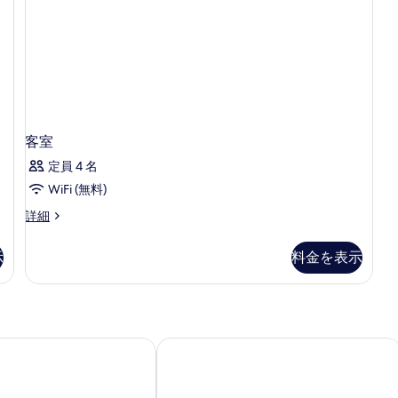
写
細
真
を
表
示
す
る
客室
定員 4 名
WiFi (無料)
客
詳細
室
の
示
料金を表示
詳
細
スイーツ バイ ヒルトン ミネアポリス - モール オブ アメリカ
トゥルー バイ ヒルトン ミネアポリス