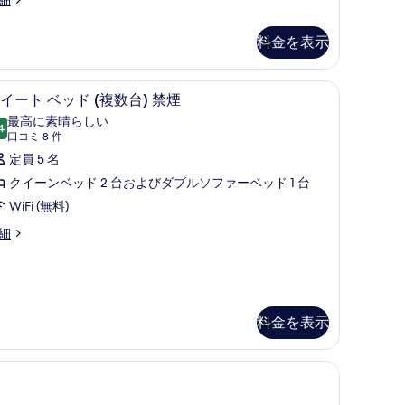
ー
ム
料金を表示
バ
台 禁煙 | 高級寝具、セーフティボックス (室内)、デスク、ノートパソコン用作
リ
高級寝具、セーフティボックス (室内)、デ
ス
5
イート ベッド (複数台) 禁煙
ア
イ
最高に素晴らしい
4
フ
10 点中 9.4
ー
(口
口コミ 8 件
コ
リ
ト
定員 5 名
ミ
ー
ベ
クイーンベッド 2 台およびダブルソファーベッド 1 台
8
NonSmoking
ッ
WiFi (無料)
件)
ド
細
の
複
す
onSmoking
数
べ
)
て
料金を表示
禁
の
複
煙
写
)、デスク、ノートパソコン用作業スペース
の
)
真
す