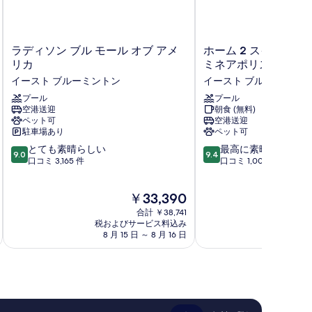
ラ
ホ
ラディソン ブル モール オブ アメ
ホーム 2 スイーツ バ
デ
ー
リカ
ミネアポリス モール 
ィ
ム
イースト ブルーミントン
イースト ブルーミント
ソ
2
ン
プール
ス
プール
空港送迎
朝食 (無料)
ブ
イ
ペット可
空港送迎
ル
ー
駐車場あり
ペット可
モ
ツ
10
10
ー
とても素晴らしい
バ
最高に素晴らしい
9.0
9.4
段
段
ル
口コミ 3,165 件
イ
口コミ 1,008 件
階
階
オ
ヒ
中
中
ブ
ル
現
￥33,390
9.0、
9.4、
ア
ト
在
と
最
メ
ン
合計 ￥38,741
の
て
高
リ
税およびサービス料込み
ミ
税およ
料
8 月 15 日 ～ 8 月 16 日
9 
も
に
カ
ネ
金
素
素
イ
ア
は
晴
晴
ー
ポ
￥33,390
ら
ら
ス
リ
し
し
ト
ス
い、
い、
ブ
モ
口
口