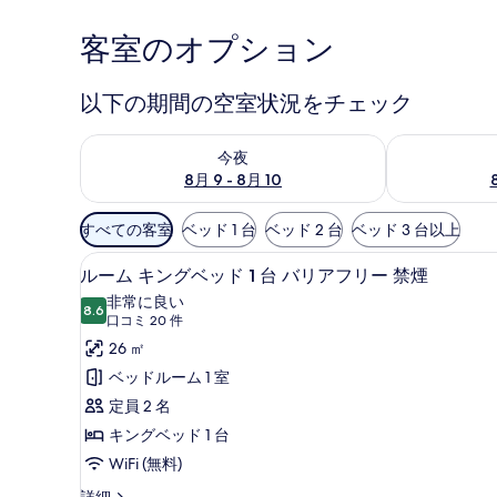
オ
客室のオプション
ブ
ア
以下の期間の空室状況をチェック
メ
今夜 8月 9 - 8月 10 の空室状況をチェック
明日 8月 10 
今夜
リ
8月 9 - 8月 10
カ
利
ミ
すべての客室
ベッド 1 台
ベッド 2 台
ベッド 3 台以上
用
ルーム キングベッド 1 台 バ
ル
ネ
可
4
ルーム キングベッド 1 台 バリアフリー 禁煙
ー
能
ソ
非常に良い
8.6
な
10 点中 8.6
ム
(口
口コミ 20 件
タ
客
コ
キ
26 ㎡
室
ミ
の
ン
ベッドルーム 1 室
の
20
グ
定員 2 名
写
絞
件)
ベ
キングベッド 1 台
り
真
ッ
WiFi (無料)
込
ギ
み
ド
ル
詳細