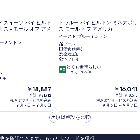
ト
 スイーツ バイ ヒルト
トゥルー バイ ヒルトン ミネアポリ
ゥ
ス - モール オブ アメ
ス モール オブ アメリカ
ル
イースト ブルーミントン
ー
ルーミントン
バ
プール
朝食 (無料)
イ
空港送迎
ヒ
ペット可
ル
10
ト
とても素晴らしい
9.0
段
ン
口コミ 1,016 件
い
階
ミ
7 件
中
ネ
現
現
￥18,887
￥16,041
9.0、
ア
在
在
と
ポ
合計 ￥21,912
合計 ￥18,613
の
の
て
税およびサービス料込み
リ
税およびサービス料込み
料
料
9 月 7 日 ～ 9 月 8 日
9 月 6 日 ～ 9 月 7 日
も
ス
金
金
素
モ
は
は
類似施設を比較
晴
ー
￥18,887
￥16,041
ら
ル
し
オ
い、
ブ
典を確認できます。もっとリワードを獲得
口