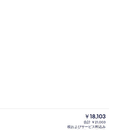
スペース
ロビー
現
￥18,103
在
合計 ￥21,003
の
税およびサービス料込み