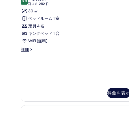
ル
8.8
Queen
10 点中 8.8
ー
を
(口
口コミ 252 件
ー
beds)
コ
ト
30 ㎡
表
ム
の
ミ
禁
1
ベッドルーム 1 室
示
煙
252
す
ベ
定員 4 名
す
(2
件)
べ
Queen
ッ
キングベッド 1 台
る
beds)
て
ド
WiFi (無料)
の
の
ル
詳
ス
詳細
写
細
イ
ー
ー
真
ム
ト
を
禁
1
ベ
表
煙
ッ
示
(1
ド
す
ル
King
料金を表
ー
る
bed)
ム
の
禁
煙
す
(1
べ
King
bed)
て