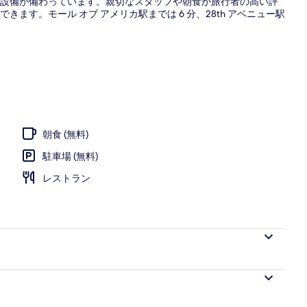
スイート ベ
設備が備わっています。親切なスタッフや朝食が旅行者の高い評
ます。モール オブ アメリカ駅までは 6 分、28th アベニュー駅
朝食 (無料)
駐車場 (無料)
レストラン