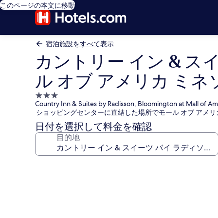
このページの本文に移動
宿泊施設をすべて表示
カントリー イン & ス
ル オブ アメリカ ミネ
3.0
Country Inn & Suites by Radisson, Bloomington at Mall of A
つ
ショッピングセンターに直結した場所でモール オブ アメリ
星
日付を選択して料金を確認
宿
目的地
泊
施
設
カ
ン
ト
リ