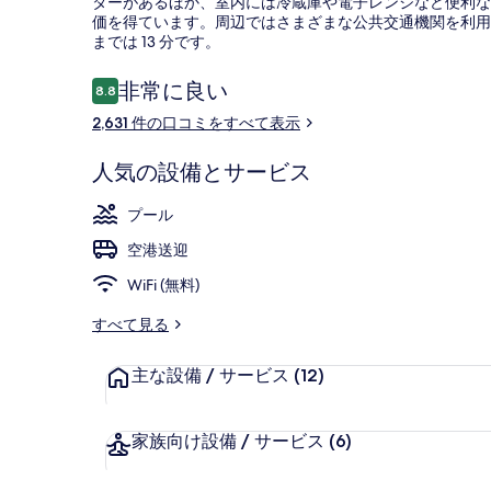
ターがあるほか、室内には冷蔵庫や電子レンジなど便利な
ン
価を得ています。周辺ではさまざまな公共交通機関を利用でき
までは 13 分です。
ブ
ル
口
非常に良い
8.8
10段階中8.8
コ
ー
2,631 件の口コミをすべて表示
庭園
ミ
ミ
人気の設備とサービス
ン
プール
ト
空港送迎
ン
WiFi (無料)
ア
すべて見る
ッ
ト
主な設備 / サービス
(12)
モ
ー
家族向け設備 / サービス
(6)
ル