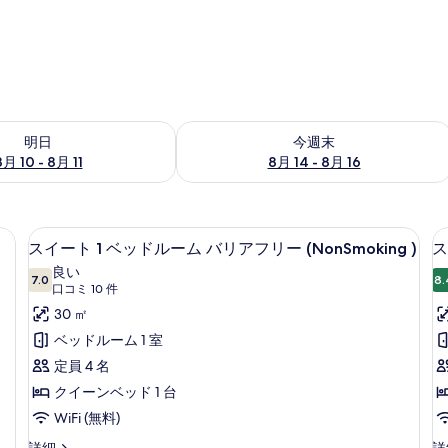
- 8月 11 の空室状況をチェック
今週末 8月 14 - 8月 16 の空室状況を
明日
今週末
8月 10 - 8月 11
8月 14 - 8月 16
リアフリー 禁煙 | 高級寝具、セーフティボックス (室内)、デスク、ノートパソ
高級寝具、セーフティボックス (室内
ス
5
スイート 1 ベッドルーム バリアフリー (NonSmoking )
ス
イ
良い
7.0
8.
10 点中 7.0
ー
(口
口コミ 10 件
コ
ト
30 ㎡
ミ
1
1
ベッドルーム 1 室
10
ベ
定員 4 名
件)
ッ
クイーンベッド 1 台
ド
WiFi (無料)
ル
ス
ス
詳細
詳