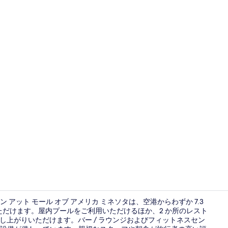
ロビー応接
ン アット モール オブ アメリカ ミネソタは、空港からわずか 7.3
利用いただけます。屋内プールをご利用いただけるほか、2 か所のレスト
をお召し上がりいただけます。バー / ラウンジおよびフィットネスセン