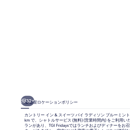
ー
イ
ン
&
ス
イ
ー
ツ
バ
イ
ラ
32+
概要
客室
ロケーション
ポリシー
デ
カントリー イン & スイーツ バイ ラディソン ブルーミント
ィ
km で、シャトルサービス (無料) (営業時間内) をご
ソ
ランがあり、TGI Fridaysではランチおよびディナー