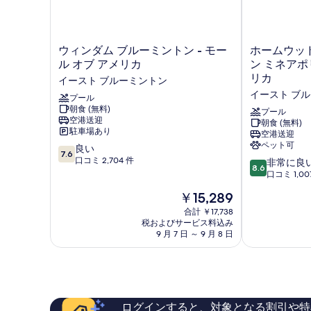
ウ
ホ
ウィンダム ブルーミントン - モー
ホームウッド
ィ
ー
ル オブ アメリカ
ン ミネアポリ
ン
ム
リカ
イースト ブルーミントン
ダ
ウ
イースト ブ
ム
プール
ッ
朝食 (無料)
ブ
ド
プール
空港送迎
ル
ス
朝食 (無料)
駐車場あり
空港送迎
ー
イ
ペット可
10
ミ
良い
ー
7.6
段
ン
口コミ 2,704 件
ツ
10
非常に良
8.6
階
ト
バ
段
口コミ 1,00
中
ン
イ
階
現
￥15,289
7.6、
-
ヒ
中
在
良
モ
ル
8.6、
合計 ￥17,738
の
い、
ー
税およびサービス料込み
ト
非
料
9 月 7 日 ～ 9 月 8 日
口
ル
ン
常
金
コ
オ
ミ
に
は
ミ
ブ
ネ
良
￥15,289
2,704
ア
ア
い、
件
メ
ポ
口
件
リ
リ
コ
ログインすると、対象となる割引や特
の