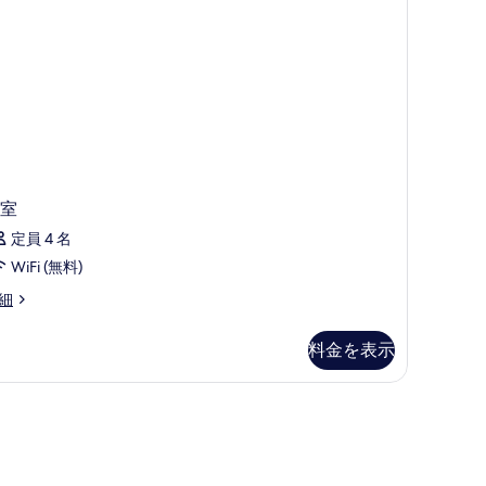
を
べ
表
て
示
の
す
写
る
真
を
表
室
示
定員 4 名
す
WiFi (無料)
る
細
料金を表示