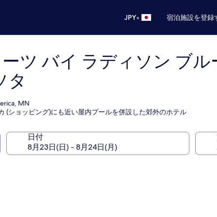
•
JPY
宿泊施設を登録
イーツ バイ ラディソン ブ
ソタ
merica, MN
カ (ショッピング)にも近い屋内プールを併設した郊外のホテル
日付