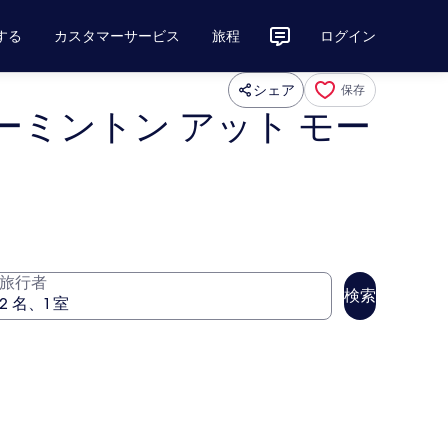
する
カスタマーサービス
旅程
ログイン
シェア
保存
ルーミントン アット モー
旅行者
検索