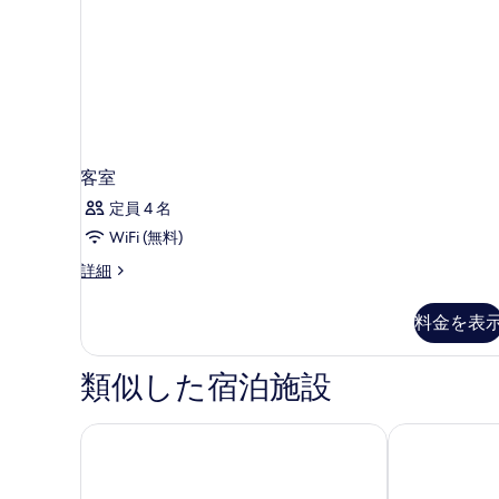
の
の
詳
写
細
真
を
表
示
客室
す
定員 4 名
る
WiFi (無料)
客
詳細
室
の
料金を表
詳
細
類似した宿泊施設
ウィンダム ブルーミントン - モール オブ アメリカ
ホームウッド 