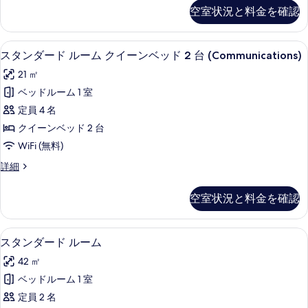
る
台
ム
ン
Floor)
空室状況と料金を確認
(High
ダ
ク
の
Floor)
ー
イ
の
ド
す
低刺激性寝具、セーフティボックス (
ス
詳
9
ル
スタンダード ルーム クイーンベッド 2 台 (Communications)
ー
べ
細
タ
ー
ン
21 ㎡
て
ム
ン
ク
ベ
ベッドルーム 1 室
の
ダ
イ
ッ
定員 4 名
写
ー
ー
ン
ド
クイーンベッド 2 台
真
ド
ベ
2
WiFi (無料)
を
ッ
ル
台
ド
ス
詳細
表
ー
2
タ
の
示
台
ム
ン
す
空室状況と料金を確認
の
す
ダ
ク
詳
べ
ー
る
イ
細
ド
て
スタンダード ルーム | 低刺激性寝具
ス
10
ル
スタンダード ルーム
ー
の
タ
ー
ン
42 ㎡
ム
写
ン
ク
ベ
ベッドルーム 1 室
真
ダ
イ
ッ
定員 2 名
ー
を
ー