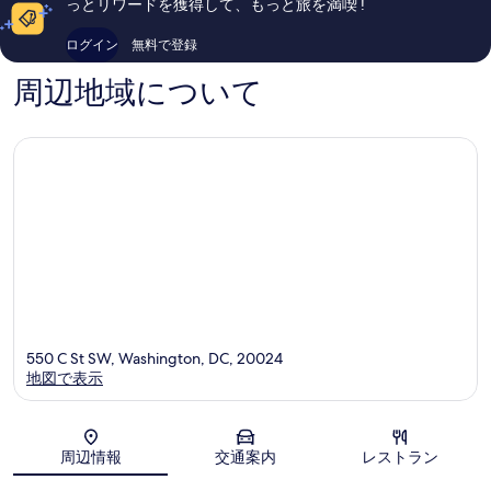
っとリワードを獲得して、もっと旅を満喫 !
ナ
ウ
コ
1,635
ル
ェ
ミ
件
ログイン
無料で登録
モ
ス
3,351
件
ー
ト
件
の
周辺地域について
ル
件
口
サ
の
コ
ウ
口
ミ
ス
コ
ウ
ミ
ェ
ス
ト
550 C St SW, Washington, DC, 20024
地図で表示
地図
周辺情報
交通案内
レストラン