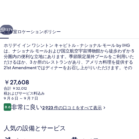
ン
ワ
前へ
次へ
シ
137+
概要
客室
ロケーション
ポリシー
ン
ホリデイ イン ワシントン キャピトル - ナショナル モール by IHG
ト
は、ナショナル モールおよび国立航空宇宙博物館から徒歩わずか 5
分圏内の便利な立地にあります。季節限定屋外プールをご利用いた
ン
だけるほか、3 か所のレストランがあり、アメリカ料理を提供する
キ
21st Amendmentではディナーをお召し上がりいただけます。その
ほかの人気設備としてバー / ラウンジ、24 時間営業のフィットネス
ャ
センター、およびテラスがあります。旅行者は観光に便利なロケー
現
￥27,608
ションや、公共交通機関が充実している点を気に入っています。地
在
ピ
合計 ￥32,012
下鉄 レンファント プラザ駅までは 3 分で、地下鉄 フェデラル セン
の
税およびサービス料込み
ター駅までは 7 分です。
季節限定屋外プール
ト
料
9 月 6 日 ～ 9 月 7 日
金
口
非常に良い
ル
8.6
2,923 件の口コミをすべて表示
は
10段階中8.6
コ
￥27,608
-
ミ
で
す
ナ
人気の設備とサービス
シ