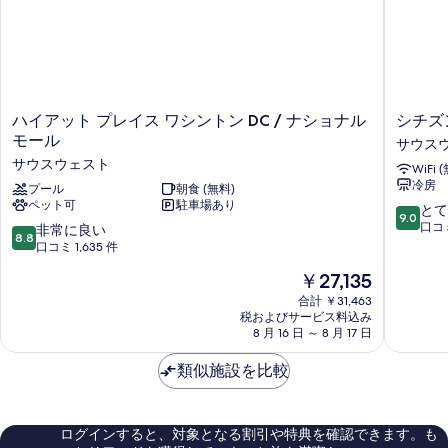
ハ
シ
ハイアット プレイス ワシントン DC / ナショナル
シチズ
イ
チ
モール
サウス
ア
ズ
サウスウェスト
WiFi 
ッ
ン
冷房
ト
プール
朝食 (無料)
M
ペット可
駐車場あり
プ
ワ
10
とて
9.0
レ
シ
段
口コミ
10
非常に良い
8.8
イ
ン
階
段
口コミ 1,635 件
ス
ト
中
階
現
￥27,135
ワ
ン
9.0、
中
在
シ
DC
と
8.8、
合計 ￥31,463
の
ン
キ
て
税およびサービス料込み
非
料
ト
8 月 16 日 ～ 8 月 17 日
ャ
も
常
金
ン
ピ
素
に
は
DC
類似施設を比較
ト
晴
良
￥27,135
/
ル
ら
い、
ナ
サ
し
口
シ
ウ
い、
コ
ログインすると、対象となる割引や特典を確認できます。も
ョ
ス
口
ミ