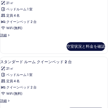
タ
ン
21 ㎡
ム
ン
ク
ベ
ベッドルーム 1 室
ダ
イ
ッ
定員 4 名
ー
ー
ン
ド
クイーンベッド 2 台
ド
ベ
1
WiFi (無料)
ッ
ル
台
ド
ス
詳細
ー
1
タ
の
台
ム
ン
す
空室状況と料金を確認
の
ダ
ク
詳
べ
ー
イ
細
ド
て
低刺激性寝具、セーフティボックス (
ス
5
ル
スタンダード ルーム クイーンベッド 2 台
ー
の
タ
ー
ン
21 ㎡
ム
写
ン
ク
ベ
ベッドルーム 1 室
真
ダ
イ
ッ
定員 4 名
ー
を
ー
ン
ド
クイーンベッド 2 台
表
ド
ベ
2
WiFi (無料)
ッ
示
ル
台
ド
ス
詳細
す
ー
2
タ
(High