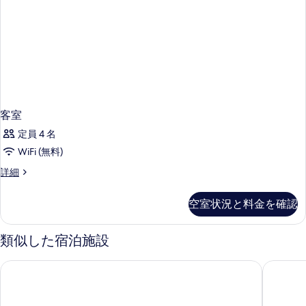
客室
定員 4 名
WiFi (無料)
客
詳細
室
の
空室状況と料金を確認
詳
細
類似した宿泊施設
ハイアット プレイス ワシントン DC / ナショナル モール
シチズン