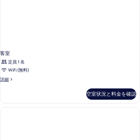
客室
定員 1 名
WiFi (無料)
客
詳細
室
の
空室状況と料金を確認
詳
細