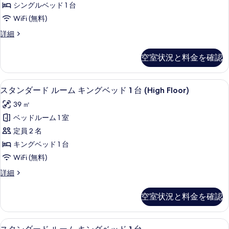
ン
ド
シングルベッド 1 台
表
ド
ベ
2
WiFi (無料)
ッ
示
ル
台
ド
ス
詳細
す
ー
2
タ
(Communications)
る
台
ム
ン
の
空室状況と料金を確認
(Communications)
ダ
の
す
の
ー
す
詳
ド
べ
低刺激性寝具、セーフティボックス (
ス
細
7
ル
スタンダード ルーム キングベッド 1 台 (High Floor)
べ
て
タ
ー
て
39 ㎡
ム
の
ン
の
の
ベッドルーム 1 室
写
ダ
詳
写
定員 2 名
細
真
ー
真
キングベッド 1 台
を
ド
を
WiFi (無料)
表
ル
表
ス
詳細
示
ー
タ
示
す
ム
ン
空室状況と料金を確認
す
ダ
る
キ
ー
る
ン
ド
低刺激性寝具、セーフティボックス (
ス
4
ル