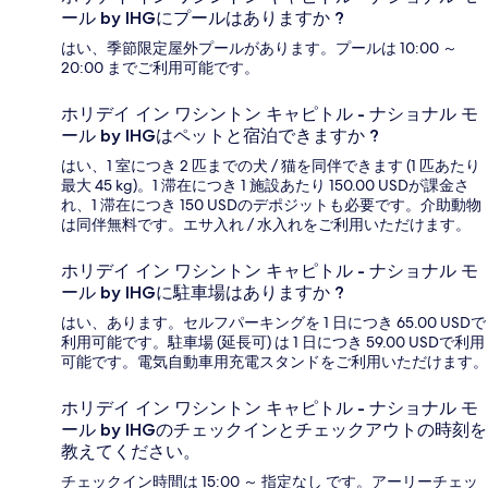
ール by IHGにプールはありますか ?
はい、季節限定屋外プールがあります。プールは 10:00 ～
20:00 までご利用可能です。
ホリデイ イン ワシントン キャピトル - ナショナル モ
ール by IHGはペットと宿泊できますか ?
はい、1 室につき 2 匹までの犬 / 猫を同伴できます (1 匹あたり
最大 45 kg)。1 滞在につき 1 施設あたり 150.00 USDが課金さ
れ、1 滞在につき 150 USDのデポジットも必要です。介助動物
は同伴無料です。エサ入れ / 水入れをご利用いただけます。
ホリデイ イン ワシントン キャピトル - ナショナル モ
ール by IHGに駐車場はありますか ?
はい、あります。セルフパーキングを 1 日につき 65.00 USDで
利用可能です。駐車場 (延長可) は 1 日につき 59.00 USDで利用
可能です。電気自動車用充電スタンドをご利用いただけます。
ホリデイ イン ワシントン キャピトル - ナショナル モ
ール by IHGのチェックインとチェックアウトの時刻を
教えてください。
チェックイン時間は 15:00 ～ 指定なし です。アーリーチェッ