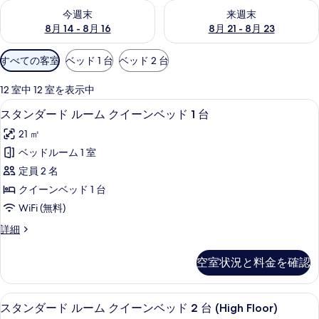
今週末 8月 14 - 8月 16 の空室状況をチェック
来週末 8月 21 - 8月 23 の
リ
今週末
来週末
8月 14 - 8月 16
8月 21 - 8月 23
ー
利
すべての客室
ベッド 1 台
ベッド 2 台
用
可
12 室中 12 室を表示中
能
低刺激性寝具、セーフティボックス (
ス
10
スタンダード ルーム クイーンベッド 1 台
な
タ
客
21 ㎡
ン
室
ベッドルーム 1 室
ダ
の
定員 2 名
ー
絞
クイーンベッド 1 台
り
ド
WiFi (無料)
込
ル
み
ス
詳細
ー
タ
条
ム
ン
件
空室状況と料金を確認
ダ
ク
ー
イ
ド
低刺激性寝具、セーフティボックス (
ス
6
ル
スタンダード ルーム クイーンベッド 2 台 (High Floor)
ー
ー