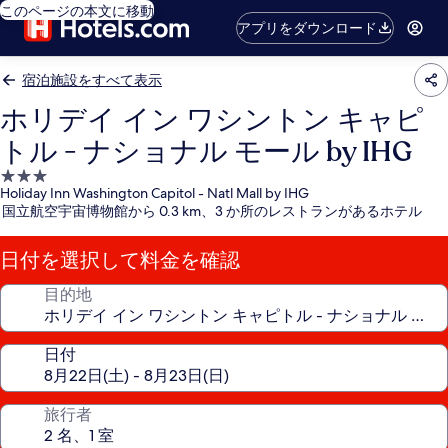
このページの本文に移動
アプリをダウンロード
宿泊施設をすべて表示
ホリデイ イン ワシントン キャピ
トル - ナショナル モール by IHG
3.0
Holiday Inn Washington Capitol - Natl Mall by IHG
つ
国立航空宇宙博物館から 0.3 km、3 か所のレストランがあるホテル
星
宿
日付を選択して料金を確認
泊
施
目的地
設
日付
旅行者