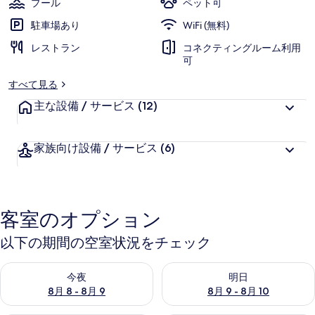
プール
ペット可
ョ
駐車場あり
WiFi (無料)
ナ
レストラン
コネクティングルーム利用
ル
可
モ
すべて見る
ー
主な設備 / サービス
(12)
ル
家族向け設備 / サービス
(6)
by
IHG
の
客室のオプション
写
真
以下の期間の空室状況をチェック
ギ
今夜 8月 8 - 8月 9 の空室状況をチェック
明日 8月 9 - 8月 10 の空室
今夜
明日
ャ
8月 8 - 8月 9
8月 9 - 8月 10
ラ