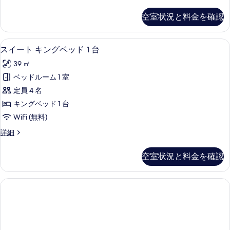
台
タ
す
す
の
ム
ン
べ
空室状況と料金を確認
詳
る
ダ
キ
細
て
ー
ン
ド
の
スイート キングベッド 1 台 | 低
ス
10
ル
スイート キングベッド 1 台
グ
写
イ
ー
ベ
39 ㎡
ム
真
ー
キ
ッ
ベッドルーム 1 室
を
ト
ン
ド
定員 4 名
グ
表
キ
1
ベ
キングベッド 1 台
示
ン
ッ
台
WiFi (無料)
ド
す
グ
ソ
1
ス
詳細
る
ベ
台
イ
フ
ソ
ッ
ー
ァ
空室状況と料金を確認
フ
ト
ド
ァ
ー
キ
1
ー
ン
ベ
ベ
グ
台
ッ
ッ
ベ
の
ド
ッ
ド
付
す
ド
付
き
1
べ