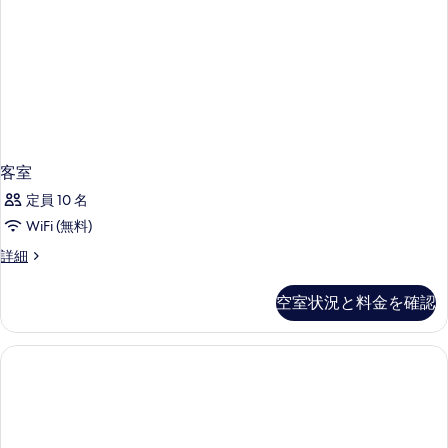
の
台
き
詳
て
の
の
細
詳
の
細
す
写
べ
真
て
を
の
表
写
客室
示
真
定員 10 名
す
を
WiFi (無料)
る
表
客
詳細
示
室
の
す
空室状況と料金を確認
詳
る
細