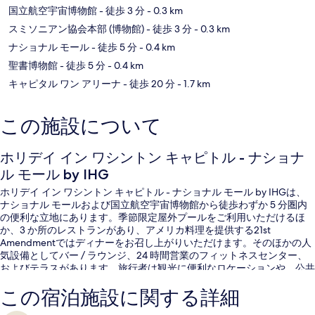
国立航空宇宙博物館
- 徒歩 3 分
- 0.3 km
スミソニアン協会本部 (博物館)
- 徒歩 3 分
- 0.3 km
ナショナル モール
- 徒歩 5 分
- 0.4 km
聖書博物館
- 徒歩 5 分
- 0.4 km
キャピタル ワン アリーナ
- 徒歩 20 分
- 1.7 km
この施設について
ホリデイ イン ワシントン キャピトル - ナショナ
ル モール by IHG
ホリデイ イン ワシントン キャピトル - ナショナル モール by IHGは、
ナショナル モールおよび国立航空宇宙博物館から徒歩わずか 5 分圏内
の便利な立地にあります。季節限定屋外プールをご利用いただけるほ
か、3 か所のレストランがあり、アメリカ料理を提供する21st
Amendmentではディナーをお召し上がりいただけます。そのほかの人
気設備としてバー / ラウンジ、24 時間営業のフィットネスセンター、
およびテラスがあります。旅行者は観光に便利なロケーションや、公共
交通機関が充実している点を気に入っています。地下鉄 レンファント
この宿泊施設に関する詳細
プラザ駅までは 3 分で、地下鉄 フェデラル センター駅までは 7 分で
す。