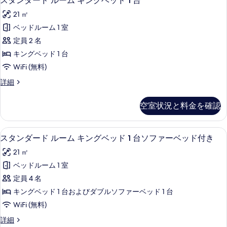
スタンダード ルーム キングベッド 1 台
グ
タ
ー
ベ
21 ㎡
ム
ン
キ
ッ
ベッドルーム 1 室
ダ
ン
ド
定員 2 名
グ
ー
1
ベ
キングベッド 1 台
ド
ッ
台
WiFi (無料)
ド
ル
(High
1
ス
詳細
ー
Floor)
台
タ
(High
ム
ン
の
空室状況と料金を確認
Floor)
ダ
キ
す
の
ー
ン
詳
ド
べ
低刺激性寝具、セーフティボックス (
ス
細
5
ル
スタンダード ルーム キングベッド 1 台ソファーベッド付き
グ
て
タ
ー
ベ
21 ㎡
の
ム
ン
キ
ッ
ベッドルーム 1 室
写
ダ
ン
ド
定員 4 名
真
グ
ー
1
ベ
キングベッド 1 台およびダブルソファーベッド 1 台
を
ド
ッ
台
WiFi (無料)
表
ド
ル
の
1
ス
詳細
示
ー