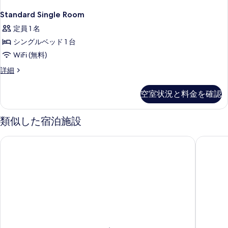
Standard Single Room
定員 1 名
シングルベッド 1 台
WiFi (無料)
Standard
詳細
Single
Room
空室状況と料金を確認
の
詳
細
類似した宿泊施設
オリジナル ソコス ホテル ヴァークナ ヘルシンキ
スカンデ