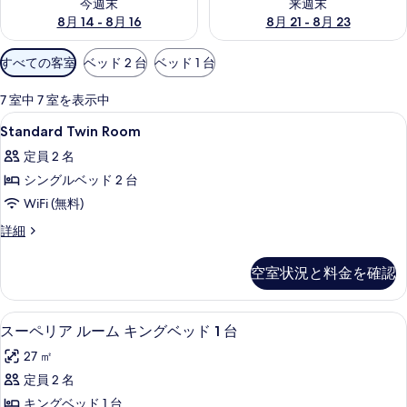
今週末
来週末
8月 14 - 8月 16
8月 21 - 8月 23
利
すべての客室
ベッド 2 台
ベッド 1 台
用
可
7 室中 7 室を表示中
能
Standard
ミニバー、セーフティボックス (室内
5
Standard Twin Room
な
Twin
客
定員 2 名
Room
室
シングルベッド 2 台
の
の
WiFi (無料)
す
絞
べ
Standard
詳細
り
Twin
て
込
Room
空室状況と料金を確認
み
の
の
条
詳
写
細
件
ミニバー、セーフティボックス (室内
ス
真
5
スーペリア ルーム キングベッド 1 台
ー
を
27 ㎡
ペ
表
定員 2 名
リ
示
キングベッド 1 台