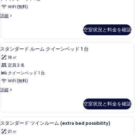
ア
す
WiFi (無料)
ル
る
ス
詳細
ー
ー
ム
ペ
空室状況と料金を確認
リ
キ
ア
ン
ル
ミニバー、セーフティボックス (室内
ス
6
ー
スタンダード ルーム クイーンベッド 1 台
グ
タ
ム
ベ
18 ㎡
キ
ン
ン
ッ
定員 2 名
ダ
グ
ド
クイーンベッド 1 台
ベ
ー
1
ッ
WiFi (無料)
ド
ド
台
ス
詳細
1
ル
タ
の
台
ー
ン
の
す
空室状況と料金を確認
ダ
詳
ム
べ
ー
細
ク
ド
て
スタンダード ツインルーム (extra be
ス
6
ル
スタンダード ツインルーム (extra bed possibility)
イ
の
タ
ー
ー
21 ㎡
ム