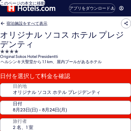
このページの本文に移動
アプリをダウンロード
宿泊施設をすべて表示
オリジナル ソコス ホテル プレジ
デンティ
4.0
Original Sokos Hotel Presidentti
つ
ヘルシンキ大聖堂から 1.1 km、屋内プールがあるホテル
星
宿
日付を選択して料金を確認
泊
施
目的地
設
日付
旅行者