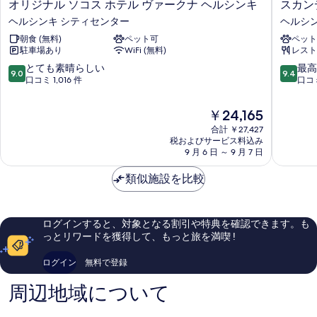
オ
ス
オリジナル ソコス ホテル ヴァークナ ヘルシンキ
スカン
リ
カ
ヘルシンキ シティセンター
ヘルシ
ジ
ン
朝食 (無料)
ペット可
ペット
ナ
デ
駐車場あり
WiFi (無料)
レスト
ル
ィ
ソ
ッ
10
10
とても素晴らしい
最高
9.0
9.4
コ
ク
段
段
口コミ 1,016 件
口コミ
ス
グ
階
階
ホ
ラ
中
中
現
￥24,165
テ
ン
9.0、
9.4、
在
ル
合計 ￥27,427
ド
と
最
の
税およびサービス料込み
ヴ
セ
て
高
料
9 月 6 日 ～ 9 月 7 日
ァ
ン
も
に
金
ー
ト
素
素
は
類似施設を比較
ク
ラ
晴
晴
￥24,165
ナ
ル
ら
ら
ヘ
ヘ
し
し
ル
ル
い、
い、
ログインすると、対象となる割引や特典を確認できます。も
シ
シ
口
口
っとリワードを獲得して、もっと旅を満喫 !
ン
ン
コ
コ
キ
キ
ミ
ミ
ログイン
無料で登録
ヘ
ヘ
1,016
2,239
ル
ル
件
件
周辺地域について
シ
シ
件
件
ン
ン
の
の