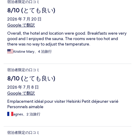
宿泊者限定の口コミ
8/10 (とても良い)
2026 年 7 月 20 日
Google で翻訳
Overall, the hotel and location were good. Breakfasts were very
good and I enjoyed the sauna. The rooms were too hot and
there was no way to adjust the temperature.
Kristine Mary、4 泊旅行
宿泊者限定の口コミ
8/10 (とても良い)
2026 年 7 月 8 日
Google で翻訳
Emplacement idéal pour visiter Helsinki Petit déjeuner varié
Personnels aimable
agnes、2 泊旅行
宿泊者限定の口コミ