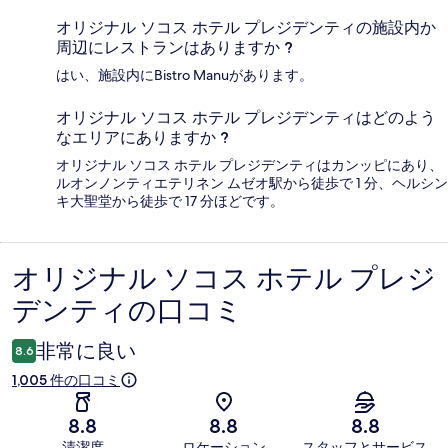
オリジナル ソコス ホテル プレジデンティの施設内か
周辺にレストランはありますか ?
はい、施設内にBistro Manuがあります。
オリジナル ソコス ホテル プレジデンティはどのよう
なエリアにありますか ?
オリジナル ソコス ホテル プレジデンティはカンッピにあり、
ルオンノンティエテリネン ムゼオ駅から徒歩で 1 分、ヘルシン
キ大聖堂から徒歩で 17 分ほどです。
オリジナル ソコス ホテル プレジ
口
デンティの口コミ
コ
ミ
非常に良い
8.6
1,005 件の口コミ
8.8
8.8
8.8
清潔度
ロケーション
スタッフとサービス