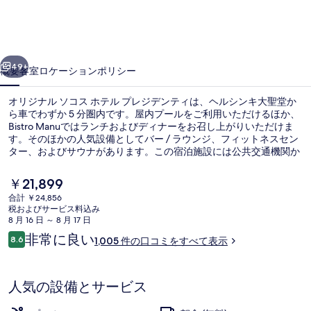
ソ
コ
前へ
次へ
ス
49+
概要
客室
ロケーション
ポリシー
ホ
オリジナル ソコス ホテル プレジデンティは、ヘルシンキ大聖堂か
テ
ら車でわずか 5 分圏内です。屋内プールをご利用いただけるほか、
Bistro Manuではランチおよびディナーをお召し上がりいただけま
ル
す。そのほかの人気設備としてバー / ラウンジ、フィットネスセン
プ
ター、およびサウナがあります。この宿泊施設には公共交通機関か
ら歩いて行くことができます。すぐそばにルオンノンティエテリネ
レ
ン ムゼオ駅やキアスマ・トラム停留所があります。
現
￥21,899
在
ジ
合計 ￥24,856
の
税およびサービス料込み
ロビー
デ
料
8 月 16 日 ～ 8 月 17 日
金
口
非常に良い
ン
8.6
1,005 件の口コミをすべて表示
は
10段階中8.6
コ
￥21,899
テ
ミ
で
す
ィ
人気の設備とサービス
の