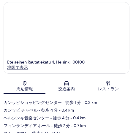
キ
キ
口
口
シ
シ
コ
コ
テ
テ
ミ
ミ
ィ
ィ
セ
セ
ン
ン
タ
タ
ー
ー
Etelaeinen Rautatiekatu 4, Helsinki, 00100
地図で表示
地図
周辺情報
交通案内
レストラン
カンッピショッピングセンター
- 徒歩 1 分
- 0.2 km
カンッピ チャペル
- 徒歩 4 分
- 0.4 km
ヘルシンキ音楽センター
- 徒歩 4 分
- 0.4 km
フィンランディア ホール
- 徒歩 7 分
- 0.7 km