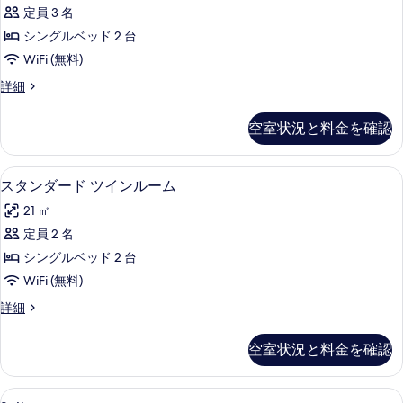
写
ン
ク
ン
定員 3 名
真
ダ
イ
ベ
シングルベッド 2 台
ー
を
ー
ン
ッ
WiFi (無料)
表
ド
ベ
ド
ス
詳細
ッ
示
ツ
タ
1
ド
す
イ
ン
1
台
空室状況と料金を確認
ダ
る
台
ン
の
ー
の
ル
ド
詳
す
スタンダード ツインルーム | ミニバ
ス
6
ツ
スタンダード ツインルーム
ー
細
べ
タ
イ
ム
21 ㎡
ン
て
ン
ル
(extra
定員 2 名
の
ダ
ー
bed
シングルベッド 2 台
ム
写
ー
possibility)
(extra
WiFi (無料)
真
ド
の
bed
ス
詳細
possibility)
を
ツ
す
タ
の
表
イ
ン
べ
詳
空室状況と料金を確認
ダ
示
細
ン
て
ー
す
ル
ド
の
Suite
バスルーム | シャワー、環境にやさ