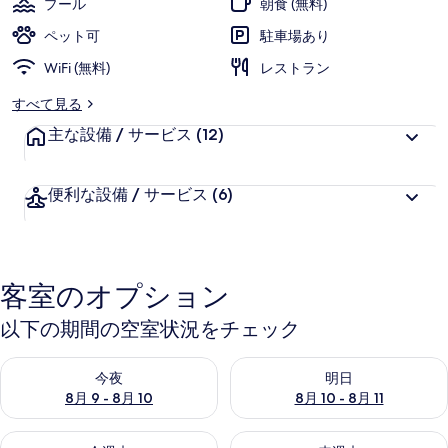
プール
朝食 (無料)
写
ペット可
駐車場あり
真
WiFi (無料)
レストラン
ギ
すべて見る
ャ
主な設備 / サービス
(12)
ラ
リ
便利な設備 / サービス
(6)
ー
客室のオプション
以下の期間の空室状況をチェック
今夜 8月 9 - 8月 10 の空室状況をチェック
明日 8月 10 - 8月 11 の空
今夜
明日
8月 9 - 8月 10
8月 10 - 8月 11
今週末 8月 14 - 8月 16 の空室状況をチェック
来週末 8月 21 - 8月 23 の