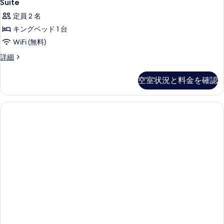
2
ツ
Suite
る
ー
写
の
イ
ム
定員 2 名
真
ン
す
ル
の
キングベッド 1 台
を
べ
ー
す
WiFi (無料)
表
ム
て
の
べ
Suite
詳細
示
の
詳
の
て
す
細
写
詳
空室状況と料金を確認
の
る
細
真
写
を
真
表
を
示
表
す
示
る
す
る