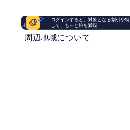
件
い、
シ
テ
￥15,790
件
口
テ
ィ
の
コ
ィ
セ
口
ミ
セ
ン
ログインすると、対象となる割引や特
コ
319
ン
タ
して、もっと旅を満喫 !
ミ
件
タ
ー
件
ー
周辺地域について
の
口
コ
ミ