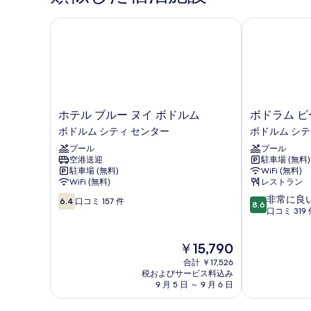
ド
ー
ル
ト
ホテル ブルー ヌイ ボドルム
ボドラム ビー
2
ー
ベ
ム
ッ
ド
の
ル
す
ー
ム
べ
ホ
ボ
ホテル ブルー ヌイ ボドルム
ボドラム ビ
の
テ
ド
て
ボドルム シティ センター
ボドルム シテ
詳
ル
ラ
細
の
プール
プール
ブ
ム
空港送迎
駐車場 (無料)
ル
ビ
写
駐車場 (無料)
WiFi (無料)
ー
ー
WiFi (無料)
レストラン
真
ヌ
チ
10
10
非常に良
イ
リ
を
6.4
口コミ 157 件
8.6
段
段
口コミ 319 
ボ
ゾ
表
階
階
ド
ー
中
中
示
ル
ト
現
￥15,790
6.4、
8.6、
ム
ボ
す
在
口
非
ボ
合計 ￥17,526
ド
の
コ
常
る
税およびサービス料込み
ド
ル
料
9 月 5 日 ～ 9 月 6 日
ミ
に
ル
ム
金
157
良
ム
シ
は