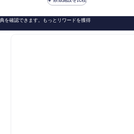
る
￥19,978
￥10,568
件
件
の
典を確認できます。もっとリワードを獲得
口
コ
ミ