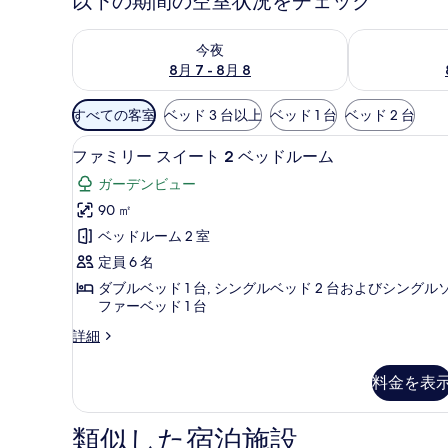
以下の期間の空室状況をチェック
ー
今夜 8月 7 - 8月 8 の空室状況をチェック
明日 8月 8 
今夜
8月 7 - 8月 8
利
すべての客室
ベッド 3 台以上
ベッド 1 台
ベッド 2 台
用
ファミリー スイート 2 ベッド
フ
可
8
ファミリー スイート 2 ベッドルーム
ァ
能
ガーデンビュー
な
ミ
90 ㎡
客
リ
ベッドルーム 2 室
室
ー
の
定員 6 名
ス
絞
ダブルベッド 1 台, シングルベッド 2 台およびシングル
イ
り
ファーベッド 1 台
ー
込
フ
詳細
み
ト
ァ
条
ミ
2
料金を表
リ
件
ベ
ー
ス
ッ
類似した宿泊施設
イ