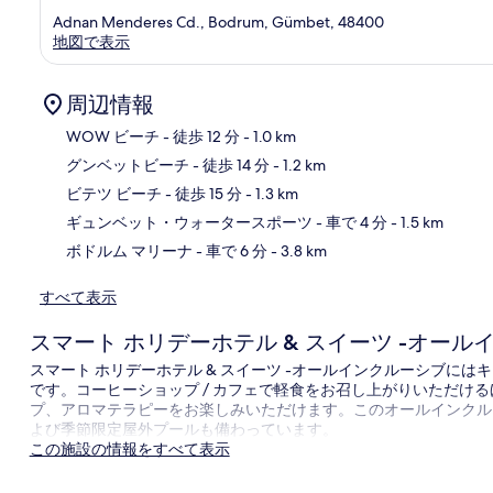
Adnan Menderes Cd., Bodrum, Gümbet, 48400
地図で表示
周辺情報
WOW ビーチ
- 徒歩 12 分
- 1.0 km
グンベットビーチ
- 徒歩 14 分
- 1.2 km
地
ビテツ ビーチ
- 徒歩 15 分
- 1.3 km
ギュンベット・ウォータースポーツ
- 車で 4 分
- 1.5 km
ボドルム マリーナ
- 車で 6 分
- 3.8 km
すべて表示
スマート ホリデーホテル & スイーツ -オール
スマート ホリデーホテル & スイーツ -オールインクルーシブにはキッ
です。コーヒーショップ / カフェで軽食をお召し上がりいただけ
プ、アロマテラピーをお楽しみいただけます。このオールインクル
よび季節限定屋外プールも備わっています。
この施設の情報をすべて表示