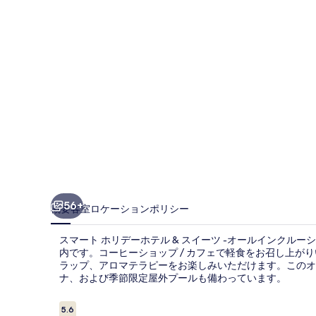
デ
ー
ホ
テ
ル
&
ス
イ
ー
56+
概要
客室
ロケーション
ポリシー
ツ
スマート ホリデーホテル & スイーツ -オールインクルーシ
-
内です。コーヒーショップ / カフェで軽食をお召し上が
オ
ラップ、アロマテラピーをお楽しみいただけます。このオ
ナ、および季節限定屋外プールも備わっています。
ー
口
ル
5.6
10段階中5.6