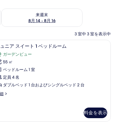
ェック
来週末 8月 14 - 8月 16 の空室状況をチェック
来週末
8月 14 - 8月 16
3 室中 3 室を表示中
 | 高級寝具、ベッドシーツ
高級寝具、ベッドシーツ
ジ
10
ュニア スイート 1 ベッドルーム
ュ
ガーデンビュー
ニ
55 ㎡
ア
ベッドルーム 1 室
ス
定員 4 名
イ
ダブルベッド 1 台およびシングルベッド 2 台
ー
細
ト
ベ
料金を表示
ッ
ド