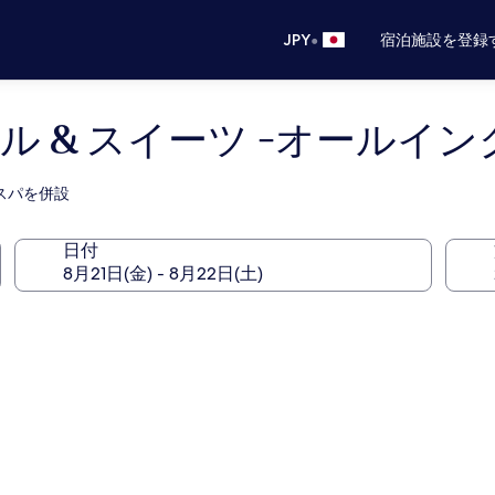
•
JPY
宿泊施設を登録
ル & スイーツ -オールイ
、スパを併設
日付