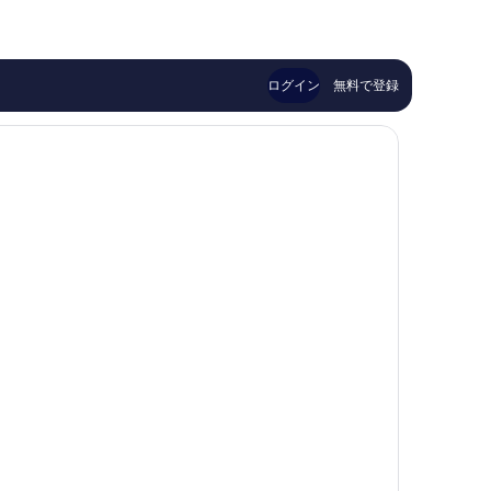
コ
コ
ラ
チ
￥18,987
ミ
ミ
ン
ク
14
20
&
ラ
件
件
ス
ブ
件
件
パ
Bodrum
ログイン
無料で登録
の
の
ボ
口
口
ド
コ
コ
ル
ミ
ミ
ム
シ
テ
ィ
セ
ン
タ
ー