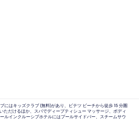
テラス / パ
ブにはキッズクラブ (無料)があり、ビテツ ビーチから徒歩 15 分圏
りいただけるほか、スパでディープティシュー マッサージ、ボディ
ールインクルーシブホテルにはプールサイドバー、スチームサウ
外観