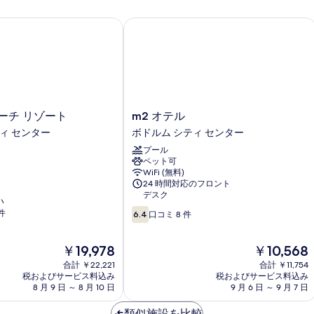
ま
ツ
1
た
ベ
チ リゾート
m2 オテル
イ
は
ッ
ツ
ン
ド
イ
ル
ル
ン
ー
ー
ル
ム
ー
ム
の
ム
詳
m2
の
ーチ リゾート
m2 オテル
の
細
オ
詳
ィ センター
ボドルム シティ センター
す
テ
細
プール
べ
ル
ペット可
ボ
て
WiFi (無料)
ド
24 時間対応のフロント
の
ル
デスク
い
ム
写
10
件
シ
6.4
口コミ 8 件
真
段
テ
階
ィ
を
現
現
￥19,978
￥10,568
中
セ
表
在
在
6.4、
合計 ￥22,221
ン
合計 ￥11,754
の
の
口
税およびサービス料込み
税およびサービス料込み
タ
示
料
料
コ
8 月 9 日 ～ 8 月 10 日
9 月 6 日 ～ 9 月 7 日
ー
す
金
金
ミ
は
は
8
類似施設を比較