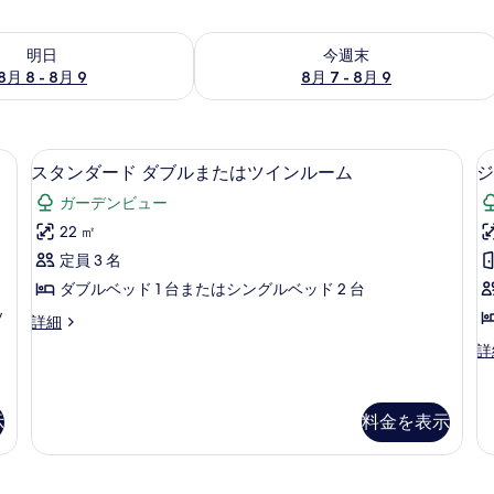
- 8月 9 の空室状況をチェック
今週末 8月 7 - 8月 9 の空室状況をチ
明日
今週末
8月 8 - 8月 9
8月 7 - 8月 9
ルーム | 高級寝具、ベッドシーツ
スタンダード ダブルまたはツインルーム
ス
14
スタンダード ダブルまたはツインルーム
ジ
タ
ガーデンビュー
ン
22 ㎡
ダ
定員 3 名
ー
ダブルベッド 1 台またはシングルベッド 2 台
ド
ソ
ス
詳細
ダ
タ
ジ
詳
ブ
ン
ュ
ダ
1
ル
ニ
ー
ア
ま
ド
示
料金を表示
ス
ダ
た
イ
ブ
ー
は
ル
ト