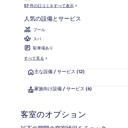
コ
イ
57 件の口コミをすべて表示
ミ
ン
外観
人気の設備とサービス
ク
プール
ル
スパ
ー
駐車場あり
シ
すべて見る
ブ
の
主な設備 / サービス
(12)
写
真
家族向け設備 / サービス
(6)
ギ
ャ
客室のオプション
ラ
リ