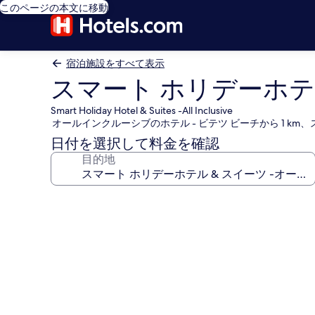
このページの本文に移動
宿泊施設をすべて表示
スマート ホリデーホテ
Smart Holiday Hotel & Suites -All Inclusive
オールインクルーシブのホテル - ビテツ ビーチから 1 km
日付を選択して料金を確認
目的地
ス
マ
ー
ト
ホ
リ