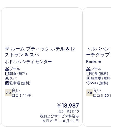
ル
ー
ザ ルーム ブティック ホテル & レストラン & スパ
トルバハン ブティック 
ム
の
す
べ
て
ザ
ト
ザ ルーム ブティック ホテル & レ
トルバハン ブティック
ル
ル
ストラン & スパ
ーチクラブ
の
ー
バ
ボドルム シティ センター
Bodrum
写
ム
ハ
ブ
プール
ン
プール
真
朝食 (無料)
朝食 (無料)
テ
ブ
を
スパ
駐車場 (無料)
ィ
テ
駐車場 (無料)
WiFi (無料)
ッ
ィ
表
10
10
ク
良い
ッ
良い
7.0
7.8
示
段
段
ホ
口コミ 14 件
ク
口コミ 20 件
階
階
す
テ
ホ
現
￥18,987
中
中
ル
テ
る
在
7.0、
7.8、
&
合計 ￥21,140
ル
の
税およびサービス料込み
税およ
良
良
レ
&
料
8 月 21 日 ～ 8 月 22 日
9 
い、
い、
ス
ビ
金
口
口
ト
ー
は