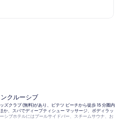
図
インクルーシブ
ズクラブ (無料)があり、ビテツ ビーチから徒歩 15 分圏内
るほか、スパでディープティシュー マッサージ、ボディラッ
ーシブホテルにはプールサイドバー、スチームサウナ、お