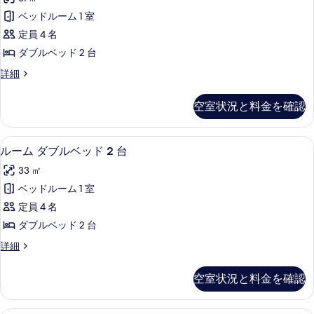
キ
真
ブ
ン
ッ
ベッドルーム 1 室
を
ル
グ
ド
定員 4 名
ベ
表
ー
1
ッ
ダブルベッド 2 台
示
ム
ド
台
ク
詳細
1
す
ダ
ラ
コ
台
る
ブ
ブ
コ
ー
空室状況と料金を確認
ル
ー
ル
ナ
ー
ナ
ベ
ム
ー
ー
1 室のベッドルーム、高級寝具、羽毛の
ル
8
ダ
ルーム ダブルベッド 2 台
ッ
の
の
ー
ブ
詳
ド
33 ㎡
ル
す
細
ム
ベ
2
ベッドルーム 1 室
べ
ダ
ッ
台
定員 4 名
ド
て
ブ
の
2
ダブルベッド 2 台
の
ル
台
す
ル
詳細
の
写
ベ
ー
べ
詳
真
ッ
ム
細
て
空室状況と料金を確認
ダ
を
ド
の
ブ
表
2
ル
1 室のベッドルーム、高級寝具、羽毛の