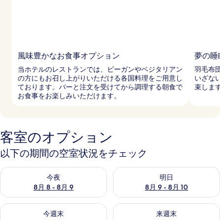
風味豊かなお食事オプション
夢の睡
当ホテルのレストランでは、ビーガンやベジタリアン
羽毛布
の方にもお召し上がりいただける各国料理をご用意し
いざな
ております。バーと注文を受けてから調理する朝食で
束しま
お食事をお楽しみいただけます。
客室のオプション
以下の期間の空室状況をチェック
今夜 8月 8 - 8月 9 の空室状況をチェック
明日 8月 9 - 8月 10 の空室
今夜
明日
8月 8 - 8月 9
8月 9 - 8月 10
今週末 8月 14 - 8月 16 の空室状況をチェック
来週末 8月 21 - 8月 23 の
今週末
来週末