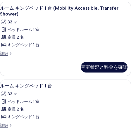
台
グ
を
ガーデン ビュー
ル
9
ベ
ルーム キングベッド 1 台 (Mobility Accessible, Transfer
(Mobility
表
ー
ッ
Shower)
Accessible,
ド
示
ム
33 ㎡
Roll-
1
す
キ
台
in
ベッドルーム 1 室
(Mobility
る
ン
Shower)
定員 2 名
Accessible,
グ
の
Roll-
キングベッド 1 台
in
ベ
す
ル
詳細
Shower)
ッ
べ
ー
の
ム
詳
ド
て
空室状況と料金を確認
キ
細
1
の
ン
台
グ
写
1 室のベッドルーム、高級寝具、羽毛の
ル
9
ベ
ルーム キングベッド 1 台
(Mobility
真
ー
ッ
Accessible,
33 ㎡
ド
を
ム
Transfer
1
ベッドルーム 1 室
表
キ
台
Shower)
定員 2 名
(Mobility
示
ン
の
Accessible,
キングベッド 1 台
す
グ
す
Transfer
ル
詳細
る
Shower)
ベ
べ
ー