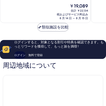
ワ
ン
中
中
現
￥19,089
シ
ワ
8.6、
8.6、
在
ン
シ
合計 ￥22,134
非
非
の
ト
税およびサービス料込み
ン
常
常
料
8 月 14 日 ～ 8 月 15 日
ン
ト
に
に
金
DC
ン
良
良
は
類似施設を比較
/
DC
い、
い、
￥19,089
ジ
/
口
口
ョ
ジ
コ
コ
ー
ョ
ミ
ミ
ログインすると、対象となる割引や特典を確認できます。も
ジ
ー
1,111
1,007
っとリワードを獲得して、もっと旅を満喫 !
タ
ジ
件
件
ウ
タ
件
件
ログイン
無料で登録
ン
ウ
の
の
/
ン
口
口
周辺地域について
ウ
エ
コ
コ
エ
リ
ミ
ミ
ス
ア
ト
ダ
エ
ウ
ン
ン
ド
タ
ダ
ウ
ウ
ン
ン
ワ