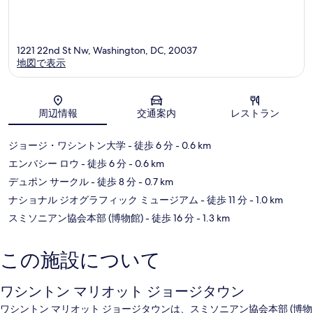
タ
シ
ウ
ン
ン
ト
ワ
ン
1221 22nd St Nw, Washington, DC, 20037
シ
D.C.
地図で表示
ン
ト
ン
地図
D.C.
周辺情報
交通案内
レストラン
ジョージ・ワシントン大学
- 徒歩 6 分
- 0.6 km
エンバシー ロウ
- 徒歩 6 分
- 0.6 km
デュポン サークル
- 徒歩 8 分
- 0.7 km
ナショナル ジオグラフィック ミュージアム
- 徒歩 11 分
- 1.0 km
スミソニアン協会本部 (博物館)
- 徒歩 16 分
- 1.3 km
この施設について
ワシントン マリオット ジョージタウン
ワシントン マリオット ジョージタウンは、スミソニアン協会本部 (博物