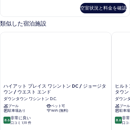
の
ッ
ム
て
詳
空室状況と料金を確認
キ
細
ド
の
ン
1
グ
写
類似した宿泊施設
ベ
台
真
ッ
の
ハイアット プレイス ワシントン DC / ジョージタウン / ウエ
ヒルトン
を
ド
す
1
表
台
べ
示
の
て
詳
す
細
の
る
写
真
ハ
ヒ
ハイアット プレイス ワシントン DC / ジョージタ
ヒルトン
を
イ
ル
ウン / ウエスト エンド
タウン
表
ア
ト
ダウンタウン ワシントン D.C.
ダウンタ
ッ
ン
示
ト
プール
ペット可
ガ
プール
す
駐車場あり
WiFi (無料)
駐車場
プ
ー
る
レ
デ
10
10
非常に良い
非常
8.6
8.6
イ
ン
段
段
口コミ 1,111 件
口コミ
ス
イ
階
階