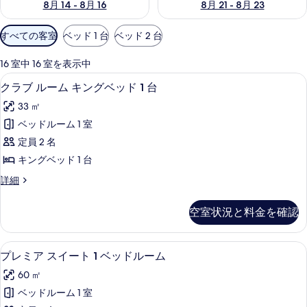
8月 14 - 8月 16
8月 21 - 8月 23
利
すべての客室
ベッド 1 台
ベッド 2 台
用
可
16 室中 16 室を表示中
能
1 室のベッドルーム、高級寝具、羽毛の
ク
11
クラブ ルーム キングベッド 1 台
な
ラ
客
33 ㎡
ブ
室
ベッドルーム 1 室
ル
の
定員 2 名
ー
絞
キングベッド 1 台
り
ム
ク
詳細
込
キ
ラ
み
ン
ブ
条
空室状況と料金を確認
ル
グ
件
ー
ベ
ム
1 室のベッドルーム、高級寝具、羽毛の
プ
10
キ
プレミア スイート 1 ベッドルーム
ッ
レ
ン
ド
60 ㎡
グ
ミ
ベ
1
ベッドルーム 1 室
ア
ッ