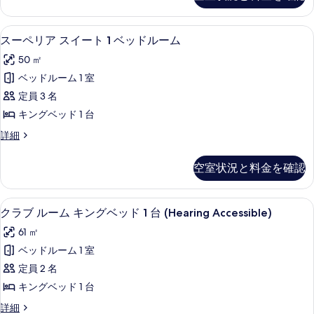
細
ン
て
ル
グ
ー
の
スーペリア スイート 1 ベッドルーム 
ス
5
ム
スーペリア スイート 1 ベッドルーム
ベ
写
ー
キ
ッ
50 ㎡
ン
真
ペ
グ
ド
ベッドルーム 1 室
を
リ
ベ
1
定員 3 名
ッ
表
ア
台
ド
キングベッド 1 台
示
ス
1
の
ス
詳細
台
す
イ
ー
す
の
る
ー
ペ
詳
べ
空室状況と料金を確認
リ
細
ト
て
ア
1
ス
の
1 室のベッドルーム、高級寝具、羽毛の
ク
6
イ
ベ
クラブ ルーム キングベッド 1 台 (Hearing Accessible)
写
ラ
ー
ッ
61 ㎡
ト
真
ブ
ド
1
ベッドルーム 1 室
を
ル
ベ
ル
定員 2 名
ッ
表
ー
ー
ド
キングベッド 1 台
示
ム
ル
ム
ク
詳細
ー