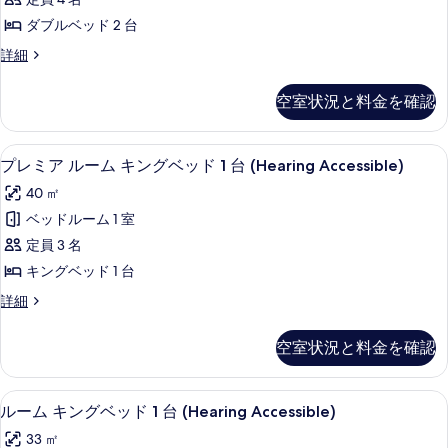
Accessible,
表
ル
す
Tub)
ダブルベッド 2 台
示
の
ベ
べ
ル
詳細
詳
す
ッ
て
ー
細
る
ム
ド
の
空室状況と料金を確認
ダ
2
写
ブ
台
ル
真
1 室のベッドルーム、高級寝具、羽毛の
プ
4
ベ
プレミア ルーム キングベッド 1 台 (Hearing Accessible)
(Mobility
を
レ
ッ
Accessible,
40 ㎡
ド
表
ミ
Roll-
2
ベッドルーム 1 室
示
ア
台
in
定員 3 名
(Mobility
す
ル
Shower)
Accessible,
キングベッド 1 台
る
ー
の
Roll-
プ
詳細
in
ム
す
レ
Shower)
キ
ミ
べ
の
空室状況と料金を確認
ア
詳
ン
て
ル
細
グ
の
ー
1 室のベッドルーム、高級寝具、羽毛の
ル
8
ム
ルーム キングベッド 1 台 (Hearing Accessible)
ベ
写
ー
キ
ッ
33 ㎡
真
ン