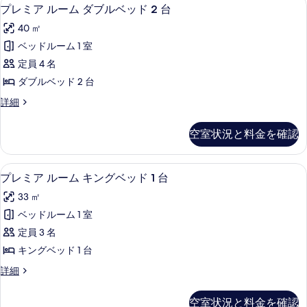
写
プ
6
ベ
台
プレミア ルーム ダブルベッド 2 台
示
真
レ
ッ
の
す
40 ㎡
ド
を
ミ
す
2
る
ベッドルーム 1 室
表
ア
台
べ
定員 4 名
の
示
ル
て
詳
ダブルベッド 2 台
す
ー
細
の
プ
詳細
る
ム
レ
写
ダ
ミ
真
空室状況と料金を確認
ア
ブ
を
ル
ル
ー
表
1 室のベッドルーム、高級寝具、羽毛の
プ
5
ム
プレミア ルーム キングベッド 1 台
ベ
示
レ
ダ
ッ
33 ㎡
ブ
す
ミ
ル
ド
ベッドルーム 1 室
る
ア
ベ
2
定員 3 名
ッ
ル
台
ド
キングベッド 1 台
ー
2
の
プ
詳細
台
ム
レ
す
の
キ
ミ
詳
べ
空室状況と料金を確認
ア