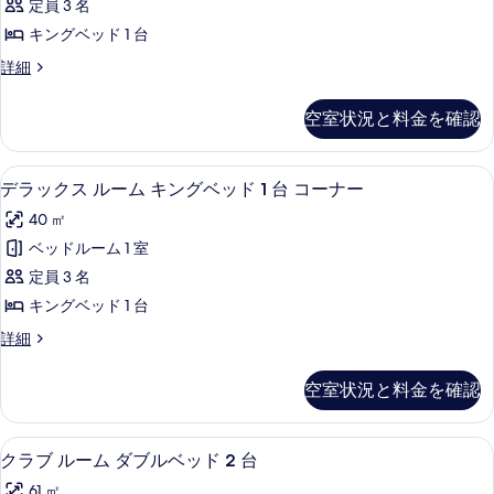
台
定員 3 名
ド
ス
の
1
キングベッド 1 台
イ
台
す
プ
詳細
の
ー
レ
べ
詳
ト
ミ
細
て
空室状況と料金を確認
ア
1
の
ス
ベ
イ
写
ガーデン ビュー
デ
10
ー
ッ
デラックス ルーム キングベッド 1 台 コーナー
真
ラ
ト
ド
40 ㎡
1
を
ッ
ル
ベ
ベッドルーム 1 室
表
ク
ッ
ー
定員 3 名
ド
示
ス
ム
ル
キングベッド 1 台
す
ル
ー
の
デ
詳細
ム
る
ー
ラ
す
の
ム
ッ
詳
べ
空室状況と料金を確認
ク
細
キ
て
ス
ン
ル
の
1 室のベッドルーム、高級寝具、羽毛の
ク
9
ー
クラブ ルーム ダブルベッド 2 台
グ
写
ラ
ム
ベ
61 ㎡