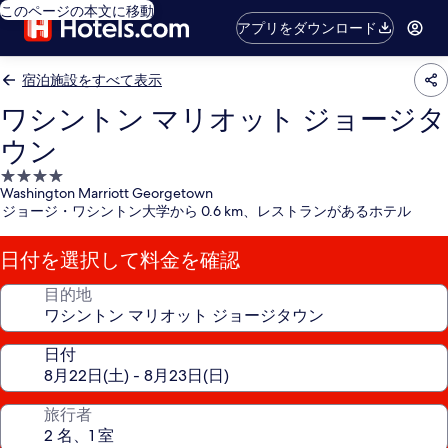
このページの本文に移動
アプリをダウンロード
宿泊施設をすべて表示
ワシントン マリオット ジョージタ
ウン
4.0
Washington Marriott Georgetown
つ
ジョージ・ワシントン大学から 0.6 km、レストランがあるホテル
星
宿
日付を選択して料金を確認
泊
施
目的地
設
日付
旅行者