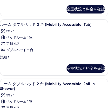
す
キ
ラ
の
ム
る
ン
ブ
の
す
空室状況と料金を確認
ル
詳
グ
べ
ー
細
ベ
ム
て
1 室のベッドルーム、高級寝具、羽毛の
ル
8
キ
ルーム ダブルベッド 2 台 (Mobility Accessible, Tub)
ッ
の
ー
ン
ド
33 ㎡
グ
写
ム
ベ
1
ベッドルーム 1 室
真
ダ
ッ
台
定員 4 名
ド
を
ブ
(Hearing
1
ダブルベッド 2 台
表
ル
台
Accessible)
ル
詳細
(Hearing
示
ベ
の
ー
Accessible)
す
ッ
ム
す
の
空室状況と料金を確認
ダ
る
詳
ド
べ
ブ
細
2
ル
て
1 室のベッドルーム、高級寝具、羽毛の
ル
6
ベ
台
ルーム ダブルベッド 2 台 (Mobility Accessible, Roll-in
の
ー
ッ
Shower)
(Mobility
写
ド
ム
Accessible,
33 ㎡
2
真
ダ
台
Tub)
ベッドルーム 1 室
を
(Mobility
ブ
の
定員 4 名