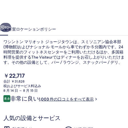
マ
リ
前へ
次へ
オ
83+
概要
客室
ロケーション
ポリシー
ッ
ワシントン マリオット ジョージタウンは、スミソニアン協会本部
ト
(博物館)およびナショナル モールから車でわずか 5 分圏内です。24
時間営業のフィットネスセンターをご利用いただけるほか、多国籍
ジ
料理を提供するThe Visiteurではディナーをお召し上がりいただけま
ョ
す。その他の設備として、バー / ラウンジ、スナックバー / デリ、
および庭園があります。旅行者は親切なスタッフを高く評価してい
ー
ます。この宿泊施設からは歩いてすぐ公共交通機関を利用できま
現
￥22,717
す。地下鉄 フォギー ボトム駅までは 9 分、地下鉄 デュポン サーク
在
ジ
合計 ￥31,828
ル駅までは 10 分です。
の
税およびサービス料込み
施設からの眺望
タ
料
8 月 14 日 ～ 8 月 15 日
金
口
非常に良い
ウ
8.6
1,003 件の口コミをすべて表示
は
10段階中8.6
コ
￥22,717
ン
ミ
で
す
の
人気の設備とサービス
写