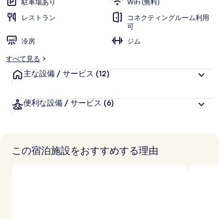
駐車場あり
WiFi (無料)
真
レストラン
コネクティングルーム利用
可
ギ
冷房
ジム
ャ
すべて見る
ラ
主な設備 / サービス
(12)
リ
ー
便利な設備 / サービス
(6)
この宿泊施設をおすすめする理由