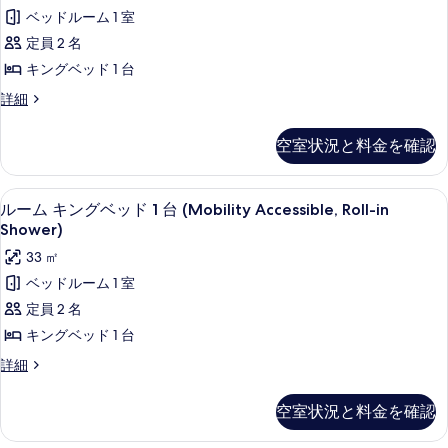
ム
グ
ド
ベッドルーム 1 室
を
キ
ベ
1
定員 2 名
表
ッ
ン
台
ド
キングベッド 1 台
示
グ
1
(Hearing
す
ル
詳細
台
ベ
Accessible)
ー
(Hearing
る
ッ
ム
の
Accessible)
空室状況と料金を確認
キ
の
ド
す
ン
詳
1
グ
べ
細
1 室のベッドルーム、高級寝具、羽毛の
ル
6
ベ
台
ルーム キングベッド 1 台 (Mobility Accessible, Roll-in
て
ー
ッ
Shower)
(Hearing
の
ド
ム
Accessible)
33 ㎡
1
写
キ
台
の
ベッドルーム 1 室
真
(Hearing
ン
す
定員 2 名
Accessible)
を
グ
べ
の
キングベッド 1 台
表
詳
ベ
て
ル
詳細
細
示
ッ
ー
の
す
ム
ド
写
空室状況と料金を確認
キ
る
1
真
ン