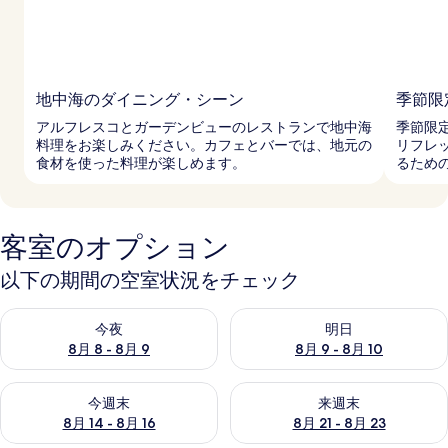
地中海のダイニング・シーン
季節限
アルフレスコとガーデンビューのレストランで地中海
季節限
料理をお楽しみください。カフェとバーでは、地元の
リフレ
食材を使った料理が楽しめます。
るため
客室のオプション
以下の期間の空室状況をチェック
今夜 8月 8 - 8月 9 の空室状況をチェック
明日 8月 9 - 8月 10 の空室
今夜
明日
8月 8 - 8月 9
8月 9 - 8月 10
今週末 8月 14 - 8月 16 の空室状況をチェック
来週末 8月 21 - 8月 23 の
今週末
来週末
8月 14 - 8月 16
8月 21 - 8月 23