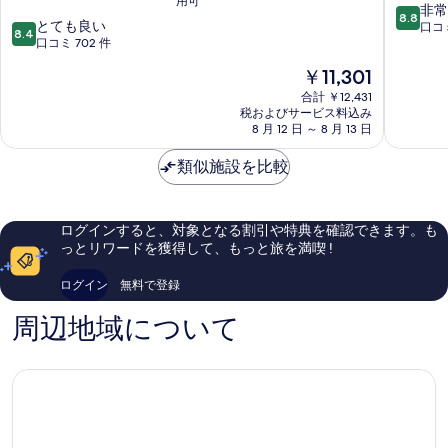
用可
ド
ベ
10
非常
8.8
10
ベ
とても良い
ニ
段
口コミ
8.4
段
ン
口コミ 702 件
ダ
階
階
タ
デ
中
現
￥11,301
中
ス
ア
8.8、
在
8.4、
ホ
合計 ￥12,431
メ
非
の
税およびサービス料込み
と
テ
リ
常
料
8 月 12 日 ～ 8 月 13 日
て
ル
カ
に
金
も
シ
バ
良
は
類似施設を比較
良
ウ
イ
い、
￥11,301
い、
ダ
マ
口
口
ー
リ
コ
コ
リ
オ
ミ
ログインすると、対象となる割引や特典を確認できます。も
ミ
ネ
ッ
749
っとリワードを獲得して、もっと旅を満喫 !
702
ア
ト
件
件
ル
サ
件
ログイン
無料で登録
件
ラ
の
の
マ
口
周辺地域について
口
ン
コ
コ
カ
ミ
ミ
-
セ
ラ
ー
ノ