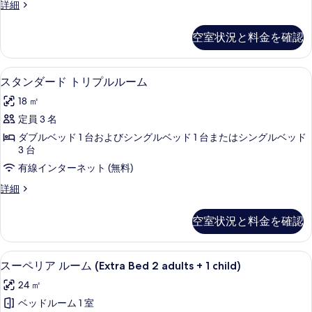
す
ー
フ
詳細
3AD+2CH)
ム
コ
ァ
る
の
(extrabed
ミ
ネ
空室状況と料金を確認
3AD+2CH)
リ
す
ク
の
ー
べ
詳
ル
テ
低刺激性寝具、ミニバー、セーフティボ
ス
細
て
7
ー
スタンダード トリプルルーム
ィ
タ
ム
の
18 ㎡
コ
ン
ン
写
ネ
定員 3 名
グ
ダ
ク
真
ダブルベッド 1 台およびシングルベッド 1 台またはシングルベッド
ル
テ
ー
3 台
を
ィ
ー
ド
ン
有線インターネット (無料)
表
ム
グ
ト
示
ス
詳細
ル
(extrabed
リ
タ
ー
す
4AD+1CH)
ン
ム
プ
空室状況と料金を確認
る
ダ
の
(extrabed
ル
ー
4AD+1CH)
す
ド
ル
の
低刺激性寝具、ミニバー、セーフティボ
ス
7
ト
べ
スーペリア ルーム (Extra Bed 2 adults + 1 child)
詳
ー
ー
リ
細
て
24 ㎡
プ
ム
ペ
の
ル
ベッドルーム 1 室
の