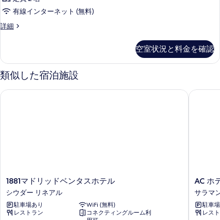
真
の
表
有線インターネット (無料)
を
す
示
表
客
詳細
べ
室
す
示
て
の
空室状況と料金を確認
る
す
詳
の
細
る
写
類似した宿泊施設
真
1881マドリッドベンタスホテル
AC ホテ
を
表
示
す
る
1881
AC
1881マドリッドベンタスホテル
AC ホ
マ
ホ
シウダー リネアル
サラマン
ド
テ
駐車場あり
WiFi (無料)
駐車場
リ
ル
レストラン
コネクティングルーム利
レスト
ッ
ア