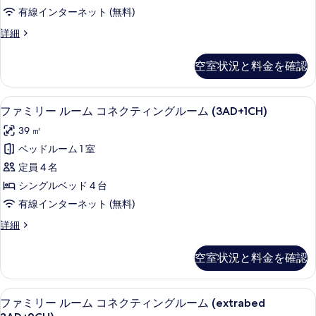
ル
を
有線インターネット (無料)
ー
表
フ
詳細
ム
ァ
示
コ
ミ
空室状況と料金を確認
す
リ
ネ
ー
る
ク
ル
低刺激性寝具、ミニバー、セーフティボ
フ
7
ー
ファミリー ルーム コネクティングルーム (3AD+1CH)
テ
ァ
ム
ィ
39 ㎡
コ
ミ
ネ
ン
ベッドルーム 1 室
リ
ク
グ
定員 4 名
テ
ー
ィ
ル
シングルベッド 4 台
ル
ン
ー
有線インターネット (無料)
グ
ー
ム
ル
フ
詳細
ム
ー
ァ
(2AD+2CH)
ム
コ
ミ
の
空室状況と料金を確認
(2AD+2CH)
リ
ネ
の
す
ー
ク
詳
ル
べ
低刺激性寝具、ミニバー、セーフティボ
フ
細
7
ー
ファミリー ルーム コネクティングルーム (extrabed
テ
て
ァ
ム