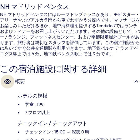
NH マドリッド ベンタス
NH マドリッド ベンタスにはルーフトップテラスがあり、モビスター・
アリーナおよびアルカラ門から車でわずか 5 分圏内です。マッサージを
お楽しみいただけるほか、地中海料理を提供するTendido 7ではランチ
およびディナーをお召し上がりいただけます。その他の設備として、バ
ー / ラウンジ、フィットネスセンター、および季節限定屋外プールがあ
ります。旅行者は親切なスタッフを評価しています。この宿泊施設から
は歩いてすぐ公共交通機関を利用できます。地下鉄パルケ デ ラス アベ
ニダス駅までは 6 分、地下鉄ベンタス駅までは 9 分です。
この宿泊施設に関する詳細
概要
ホテルの規模
客室 : 199
7 フロア以上
チェックイン / チェックアウト
チェックイン : 15:00 ～ 深夜 0 時
エクスプレス チェックイン / チェックアウト対応