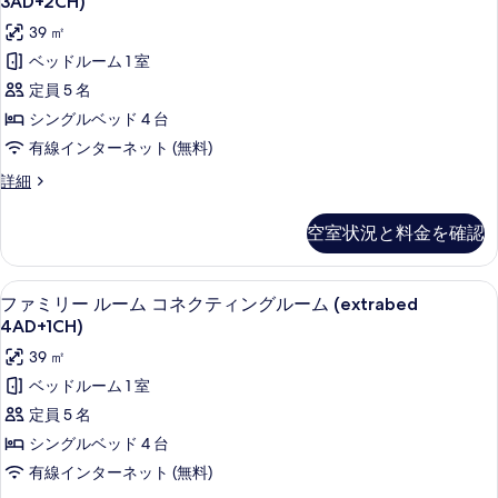
3AD+2CH)
ィ
コ
の
ミ
39 ㎡
ネ
ン
写
リ
ク
ベッドルーム 1 室
グ
テ
真
ー
定員 5 名
ィ
ル
を
ル
ン
シングルベッド 4 台
ー
グ
表
ー
有線インターネット (無料)
ム
ル
示
ム
ー
フ
詳細
(3AD+1CH)
す
ム
コ
ァ
の
(3AD+1CH)
ミ
る
ネ
空室状況と料金を確認
の
す
リ
ク
詳
ー
べ
細
ル
テ
低刺激性寝具、ミニバー、セーフティボ
フ
て
7
ー
ファミリー ルーム コネクティングルーム (extrabed
ィ
ァ
ム
の
4AD+1CH)
コ
ン
ミ
写
39 ㎡
ネ
グ
リ
ク
真
ベッドルーム 1 室
ル
テ
ー
を
定員 5 名
ィ
ー
ル
表
ン
シングルベッド 4 台
ム
グ
ー
示
有線インターネット (無料)
ル
(extrabed
ム