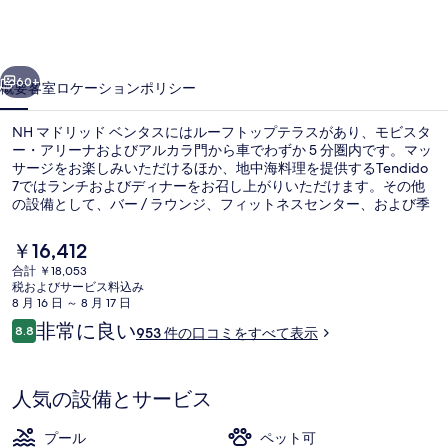
ド
ベ
前へ
次へ
ン
60+
概要
客室
ロケーション
ポリシー
タ
NH マドリッド ベンタスにはルーフトップテラスがあり、モビスタ
ス
ー・アリーナおよびアルカラ門から車でわずか 5 分圏内です。マッ
の
サージをお楽しみいただけるほか、地中海料理を提供するTendido
7ではランチおよびディナーをお召し上がりいただけます。その他
写
の設備として、バー / ラウンジ、フィットネスセンター、および季
節限定屋外プールがあります。旅行者は親切なスタッフを評価して
真
います。この宿泊施設からは歩いてすぐ公共交通機関を利用できま
現
￥16,412
す。地下鉄パルケ デ ラス アベニダス駅までは 6 分、地下鉄ベンタ
ギ
在
合計 ￥18,053
ス駅までは 9 分です。
の
税およびサービス料込み
ャ
バー (施設内)
料
8 月 16 日 ～ 8 月 17 日
金
口
ラ
非常に良い
8.8
953 件の口コミをすべて表示
は
10段階中8.8
コ
￥16,412
リ
ミ
で
す
ー
人気の設備とサービス
プール
ペット可