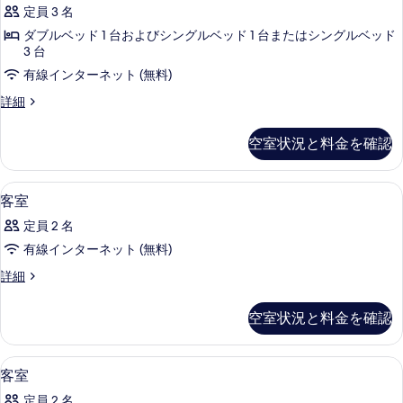
リ
ル
写
定員 3 名
ー
す
ア
真
ム
ダブルベッド 1 台およびシングルベッド 1 台またはシングルベッド
べ
ル
の
3 台
を
て
詳
ー
有線インターネット (無料)
表
細
の
ム
ス
示
詳細
写
(Extra
ー
す
ペ
真
Bed
空室状況と料金を確認
る
リ
2
を
ア
adults
ル
表
低刺激性寝具、ミニバー、セーフティボ
客
16
+
ー
客室
示
室
ム
1
定員 2 名
す
(Extra
の
child)
Bed
有線インターネット (無料)
る
す
の
2
客
詳細
adults
べ
す
室
+
て
べ
の
1
空室状況と料金を確認
詳
child)
の
て
細
の
写
の
詳
低刺激性寝具、ミニバー、セーフティボ
客
13
客室
細
真
写
室
を
定員 2 名