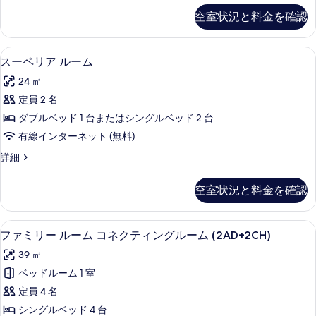
ー
ン
空室状況と料金を確認
ダ
ム
ー
の
ド
低刺激性寝具、ミニバー、セーフティボ
ス
12
ル
スーペリア ルーム
す
ー
ー
べ
24 ㎡
ム
ペ
の
て
定員 2 名
リ
詳
の
ダブルベッド 1 台またはシングルベッド 2 台
細
ア
写
有線インターネット (無料)
ル
真
ス
詳細
ー
ー
を
ム
ペ
空室状況と料金を確認
表
リ
の
ア
示
す
ル
低刺激性寝具、ミニバー、セーフティボ
フ
す
7
ー
ファミリー ルーム コネクティングルーム (2AD+2CH)
べ
ァ
ム
る
て
39 ㎡
の
ミ
詳
の
ベッドルーム 1 室
リ
細
写
定員 4 名
ー
真
シングルベッド 4 台