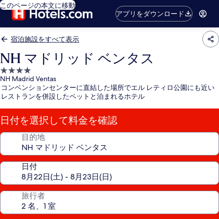
このページの本文に移動
アプリをダウンロード
宿泊施設をすべて表示
NH マドリッド ベンタス
4.0
NH Madrid Ventas
つ
コンベンションセンターに直結した場所でエル レティロ公園にも近い
星
レストランを併設したペットと泊まれるホテル
宿
泊
日付を選択して料金を確認
施
設
目的地
日付
旅行者