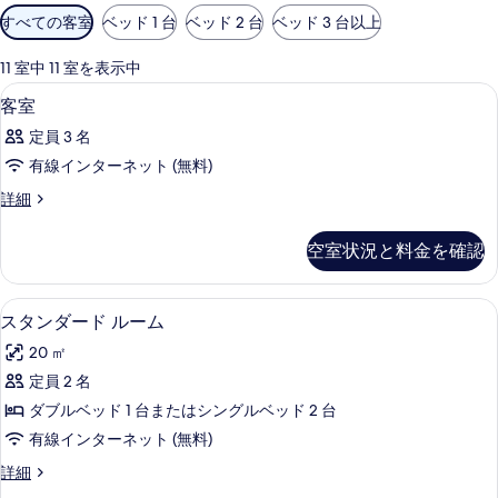
利
すべての客室
ベッド 1 台
ベッド 2 台
ベッド 3 台以上
用
可
11 室中 11 室を表示中
能
低刺激性寝具、ミニバー、セーフティボ
客
7
客室
な
室
客
定員 3 名
の
室
有線インターネット (無料)
す
の
客
詳細
べ
絞
室
り
て
の
空室状況と料金を確認
込
詳
の
細
み
写
条
低刺激性寝具、ミニバー、セーフティボ
ス
13
スタンダード ルーム
真
件
タ
を
20 ㎡
ン
表
定員 2 名
ダ
示
ダブルベッド 1 台またはシングルベッド 2 台
ー
す
有線インターネット (無料)
ド
る
ス
詳細
ル
タ