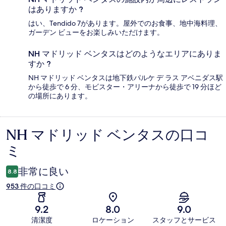
はありますか ?
はい、Tendido 7があります。屋外でのお食事、地中海料理、
ガーデン ビューをお楽しみいただけます。
NH マドリッド ベンタスはどのようなエリアにありま
すか ?
NH マドリッド ベンタスは地下鉄パルケ デ ラス アベニダス駅
から徒歩で 6 分、モビスター・アリーナから徒歩で 19 分ほど
の場所にあります。
NH マドリッド ベンタスの口コ
口
ミ
コ
ミ
非常に良い
8.8
953 件の口コミ
9.2
8.0
9.0
清潔度
ロケーション
スタッフとサービス