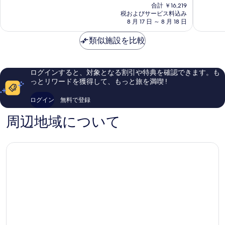
在
非
ー
ォ
合計 ￥16,219
と
の
常
ツ
税およびサービス料込み
ー
て
料
8 月 17 日 ～ 8 月 18 日
に
ダ
ド
も
金
良
ウ
ダ
良
は
類似施設を比較
い、
ン
ウ
い、
￥11,987
口
タ
ン
口
コ
ウ
タ
コ
ミ
ン
ウ
ミ
ログインすると、対象となる割引や特典を確認できます。も
1,357
ブ
ン
5,472
っとリワードを獲得して、もっと旅を満喫 !
件
リ
マ
件
件
ッ
イ
件
ログイン
無料で登録
の
ケ
ア
の
口
ル
ミ
口
周辺地域について
コ
-
コ
ミ
ポ
ミ
ー
ト
オ
ブ
マ
イ
ア
ミ
ダ
ウ