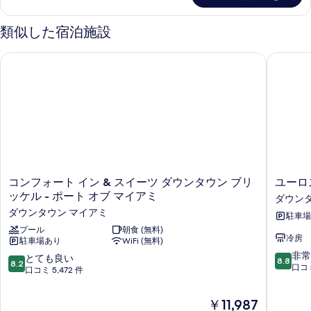
ム
ー
の
ド
類似した宿泊施設
ル
す
ー
コンフォート イン & スイーツ ダウンタウン ブリッケル - ポー
ユーロス
べ
ム
の
て
詳
の
細
写
真
を
表
コ
ユ
コンフォート イン & スイーツ ダウンタウン ブリ
ユーロ
示
ン
ー
ッケル - ポート オブ マイアミ
ダウンタ
す
フ
ロ
ダウンタウン マイアミ
駐車場
ォ
ス
る
ー
プール
朝食 (無料)
タ
冷房
駐車場あり
WiFi (無料)
ト
ー
10
イ
ズ
非常
10
とても良い
8.8
8.2
段
ン
ラ
口コミ
段
口コミ 5,472 件
階
&
ン
階
中
ス
グ
中
現
￥11,987
8.8、
イ
フ
8.2、