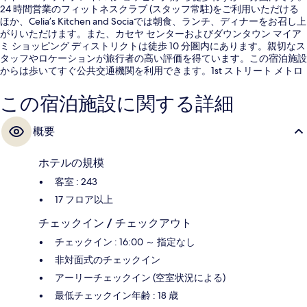
24 時間営業のフィットネスクラブ (スタッフ常駐)をご利用いただける
ほか、Celia’s Kitchen and Sociaでは朝食、ランチ、ディナーをお召し上
がりいただけます。また、カセヤ センターおよびダウンタウン マイア
ミ ショッピング ディストリクトは徒歩 10 分圏内にあります。親切なス
タッフやロケーションが旅行者の高い評価を得ています。この宿泊施設
からは歩いてすぐ公共交通機関を利用できます。1st ストリート メトロ
ムーバー駅までは 3 分、カレッジ ベイサイド駅までは 4 分です。
この宿泊施設に関する詳細
概要
ホテルの規模
客室 : 243
17 フロア以上
チェックイン / チェックアウト
チェックイン : 16:00 ～ 指定なし
非対面式のチェックイン
アーリーチェックイン (空室状況による)
最低チェックイン年齢 : 18 歳