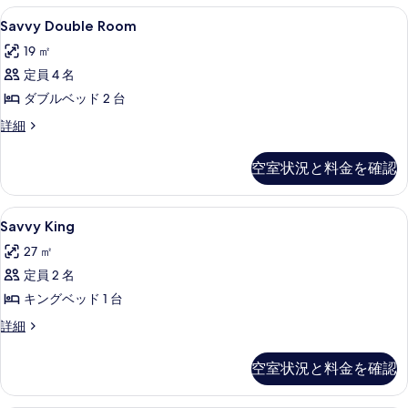
Savvy
エジプト綿のシーツ、高級寝具、セーフ
10
Savvy Double Room
Double
19 ㎡
Room
定員 4 名
の
ダブルベッド 2 台
す
べ
Savvy
詳細
Double
て
Room
空室状況と料金を確認
の
の
詳
写
細
Savvy
Savvy King | エジプト綿のシー
真
9
Savvy King
King
を
27 ㎡
の
表
定員 2 名
す
示
キングベッド 1 台
べ
す
Savvy
詳細
て
る
King
の
の
空室状況と料金を確認
詳
写
細
真