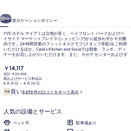
ア
前へ
次へ
ミ
58+
概要
客室
ロケーション
ポリシー
の
YVE ホテル マイアミは立地が良く、ベイフロント パークおよびベ
写
イサイド マーケットプレイス (ショッピング)から徒歩わずか 5 分圏
真
内です。24 時間営業のフィットネスクラブ (スタッフ常駐)をご利用
いただけるほか、Celia’s Kitchen and Sociaでは朝食、ランチ、ディ
ギ
ナーをお召し上がりいただけます。また、カセヤ センターおよびダ
ウンタウン マイアミ ショッピング ディストリクトは徒歩 10 分圏内
ャ
にあります。親切なスタッフやロケーションが旅行者の高い評価を
現
￥14,117
得ています。この宿泊施設からは歩いてすぐ公共交通機関を利用で
ラ
在
合計 ￥20,405
きます。1st ストリート メトロムーバー駅までは 3 分、カレッジ ベ
の
税およびサービス料込み
イサイド駅までは 4 分です。
リ
外観
料
8 月 19 日 ～ 8 月 20 日
金
口
ー
良い
7.0
3,272 件の口コミをすべて表示
は
10段階中7.0
コ
￥14,117
ミ
で
す
人気の設備とサービス
ペット可
駐車場あり