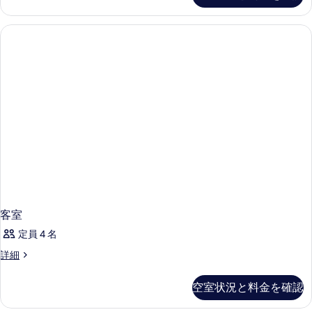
細
客室
定員 4 名
客
詳細
室
の
空室状況と料金を確認
詳
細