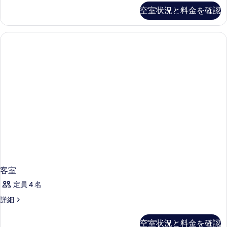
の
空室状況と料金を確認
詳
細
客室
定員 4 名
客
詳細
室
の
空室状況と料金を確認
詳