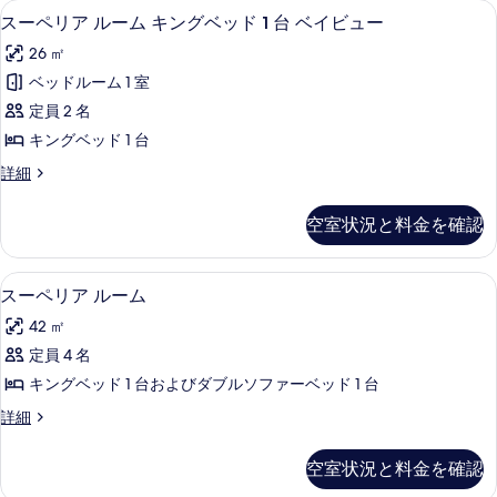
スーペリア ルーム キングベッド 1 台
ス
を
10
スーペリア ルーム キングベッド 1 台 ベイビュー
ー
表
26 ㎡
ペ
示
ベッドルーム 1 室
リ
す
定員 2 名
ア
る
キングベッド 1 台
ル
ス
詳細
ー
ー
ム
ペ
空室状況と料金を確認
リ
キ
ア
ン
ル
スーペリア ルーム | エジプト綿のシ
ス
9
ー
スーペリア ルーム
グ
ー
ム
ベ
42 ㎡
キ
ペ
ン
ッ
定員 4 名
リ
グ
ド
キングベッド 1 台およびダブルソファーベッド 1 台
ベ
ア
1
ッ
ス
詳細
ル
ド
ー
台
1
ー
ペ
ベ
空室状況と料金を確認
台
リ
ム
ベ
ア