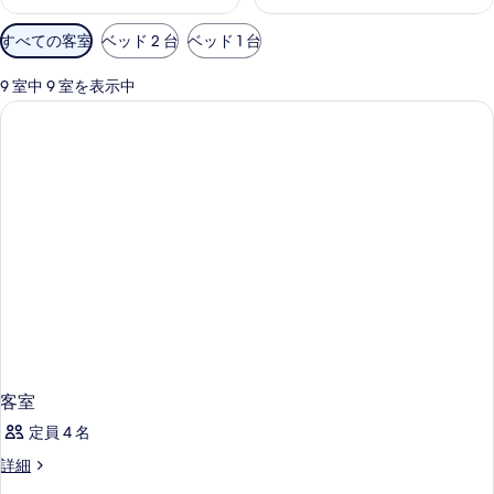
利
すべての客室
ベッド 2 台
ベッド 1 台
用
可
9 室中 9 室を表示中
能
な
客
室
の
絞
り
込
み
条
件
客室
定員 4 名
客
詳細
室