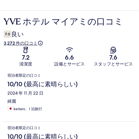
YVE ホテル マイアミの口コミ
口
コ
良い
7.0
ミ
3,272 件の口コミ
7.2
6.6
7.6
清潔度
設備とサービス
スタッフとサービス
口
宿泊者限定の口コミ
コ
10/10 (最高に素晴らしい)
ミ
2024 年 11 月 22 日
綺麗
keitaro、1 泊旅行
宿泊者限定の口コミ
10/10 (最高に素晴らしい)