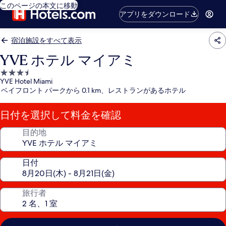
このページの本文に移動
アプリをダウンロード
宿泊施設をすべて表示
YVE ホテル マイアミ
3.5
YVE Hotel Miami
つ
ベイフロント パークから 0.1 km、レストランがあるホテル
星
宿
日付を選択して料金を確認
泊
施
目的地
設
日付
旅行者