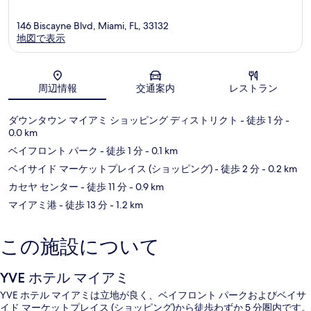
ン
タ
146 Biscayne Blvd, Miami, FL, 33132
ウ
地図で表示
ン
マ
イ
地図
ア
周辺情報
交通案内
レストラン
ミ
ダウンタウン マイアミ ショッピング ディストリクト
- 徒歩 1 分
-
0.0 km
ベイフロント パーク
- 徒歩 1 分
- 0.1 km
ベイサイド マーケットプレイス (ショッピング)
- 徒歩 2 分
- 0.2 km
カセヤ センター
- 徒歩 11 分
- 0.9 km
マイアミ港
- 徒歩 13 分
- 1.2 km
この施設について
YVE ホテル マイアミ
YVE ホテル マイアミは立地が良く、ベイフロント パークおよびベイサ
イド マーケットプレイス (ショッピング)から徒歩わずか 5 分圏内です。