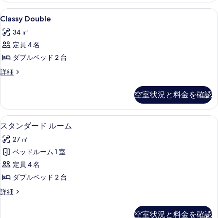
イ
イ
の
ル
ビ
Classy
エジプト綿のシーツ、高級寝具、セーフ
ビ
8
ー
Classy Double
す
Double
ュ
ュ
ム
べ
34 ㎡
ー
の
の
ー
の
詳
て
定員 4 名
す
の
詳
細
の
ダブルベッド 2 台
細
べ
す
写
Classy
詳細
て
べ
Double
真
の
て
の
空室状況と料金を確認
を
詳
写
の
細
表
真
写
エジプト綿のシーツ、高級寝具、セーフ
ス
示
を
5
スタンダード ルーム
真
タ
す
表
を
27 ㎡
ン
る
示
表
ベッドルーム 1 室
ダ
す
示
定員 4 名
ー
る
す
ダブルベッド 2 台
ド
る
ス
詳細
ル
タ
ー
ン
空室状況と料金を確認
ダ