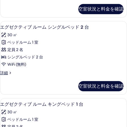
室
の
空室状況と料金を確認
詳
細
セーフティボックス (室内)、防音設備
エ
5
エグゼクティブ ルーム シングルベッド 2 台
グ
30 ㎡
ゼ
ベッドルーム 1 室
ク
定員 2 名
テ
シングルベッド 2 台
ィ
WiFi (無料)
ブ
エ
詳細
ル
グ
ー
ゼ
空室状況と料金を確認
ク
ム
テ
シ
ィ
セーフティボックス (室内)、防音設備
エ
5
ブ
エグゼクティブ ルーム キングベッド 1 台
ン
グ
ル
グ
30 ㎡
ー
ゼ
ム
ル
ベッドルーム 1 室
ク
シ
定員 2 名