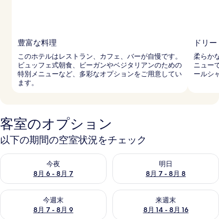
豊富な料理
ドリー
このホテルはレストラン、カフェ、バーが自慢です。
柔らか
ビュッフェ式朝食、ビーガンやベジタリアンのための
ニュー
特別メニューなど、多彩なオプションをご用意してい
ールシ
ます。
客室のオプション
以下の期間の空室状況をチェック
今夜 8月 6 - 8月 7 の空室状況をチェック
明日 8月 7 - 8月 8 の空室
今夜
明日
8月 6 - 8月 7
8月 7 - 8月 8
今週末 8月 7 - 8月 9 の空室状況をチェック
来週末 8月 14 - 8月 16 の
今週末
来週末
8月 7 - 8月 9
8月 14 - 8月 16