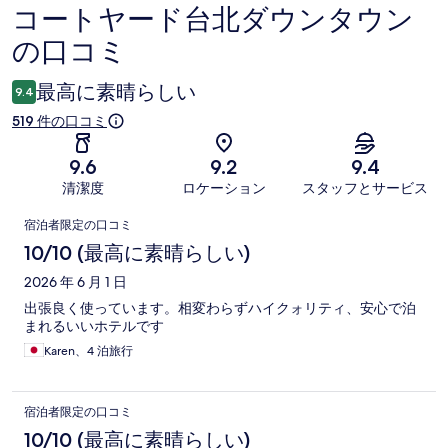
コートヤード台北ダウンタウン
口
の口コミ
コ
ミ
最高に素晴らしい
9.4
519 件の口コミ
9.6
9.2
9.4
清潔度
ロケーション
スタッフとサービス
口
宿泊者限定の口コミ
コ
10/10 (最高に素晴らしい)
ミ
2026 年 6 月 1 日
出張良く使っています。相変わらずハイクォリティ、安心で泊
まれるいいホテルです
Karen、4 泊旅行
宿泊者限定の口コミ
10/10 (最高に素晴らしい)