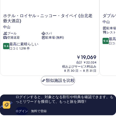
を
て
詳
表
細
の
示
ホ
ダ
ホテル・ロイヤル - ニッコー・タイペイ (台北老
ダブル
写
す
テ
ブ
爺大酒店)
中山
真
ル・
ル
る
中山
駐車場 
ロ
ツ
を
レスト
イ
プール
スパ
リ
表
空港送迎
駐車場 (無料)
ヤ
ー
10
最高
9.4
示
ル
バ
段
口コミ
10
最高に素晴らしい
9.4
-
イ
階
段
口コミ 1,218 件
す
ニ
ヒ
中
階
現
る
￥19,069
ッ
ル
9.4、
中
在
コ
ト
最
9.4、
合計 ￥22,024
の
ー・
ン
高
税およびサービス料込み
最
料
タ
8 月 30 日 ～ 8 月 31 日
台
に
高
金
イ
北
素
に
は
ペ
類似施設を比較
中
晴
素
￥19,069
イ
山
ら
晴
(台
中
し
ら
北
山
い、
し
ログインすると、対象となる割引や特典を確認できます。も
老
口
い、
っとリワードを獲得して、もっと旅を満喫 !
爺
コ
口
大
ミ
コ
ログイン
無料で登録
酒
791
ミ