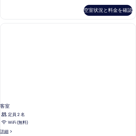
室
の
空室状況と料金を確認
詳
細
客室
定員 2 名
WiFi (無料)
客
詳細