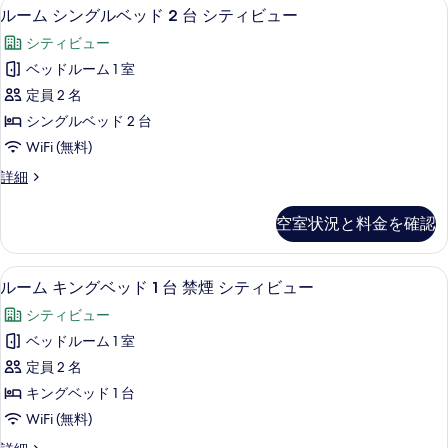
て
セーフティボックス (室内)、防音設備
ル
2
ベ
シ
ルーム シングルベッド 2 台 シティビュー
の
ー
ッ
テ
シティビュー
ド
写
ム
ィ
1
ベッドルーム 1 室
真
シ
台
ビ
定員 2 名
シ
を
ン
ュ
テ
シングルベッド 2 台
表
グ
ィ
ー
WiFi (無料)
ビ
示
ル
の
ュ
ル
詳細
す
ベ
ー
ー
す
る
の
ッ
ム
べ
空室状況と料金を確認
詳
シ
ド
細
て
ン
2
グ
の
セーフティボックス (室内)、防音設備
ル
3
ル
台
ルーム キングベッド 1 台 禁煙 シティビュー
写
ー
ベ
シ
シティビュー
ッ
真
ム
テ
ド
ベッドルーム 1 室
を
キ
2
ィ
定員 2 名
台
表
ン
ビ
シ
キングベッド 1 台
示
グ
テ
ュ
WiFi (無料)
ィ
す
ベ
ー
ビ
ル