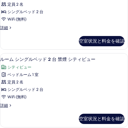
写
シ
台
べ
定員 2 名
(View)
真
ン
て
の
シングルベッド 2 台
を
グ
詳
の
WiFi (無料)
細
表
ル
写
ル
詳細
示
ベ
真
ー
す
ッ
ム
を
空室状況と料金を確認
シ
る
ド
表
ン
2
グ
示
セーフティボックス (室内)、防音設備
ル
2
ル
台
ルーム シングルベッド 2 台 禁煙 シティビュー
す
ー
ベ
(View)
シティビュー
ッ
る
ム
の
ド
ベッドルーム 1 室
シ
2
す
定員 2 名
台
ン
べ
(View)
シングルベッド 2 台
グ
の
て
WiFi (無料)
詳
ル
の
細
ル
詳細
ベ
写
ー
ッ
ム
真
空室状況と料金を確認
シ
ド
を
ン