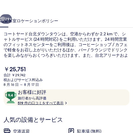
台
前へ
次へ
北
29+
概要
客室
ロケーション
ポリシー
ダ
コートヤード台北ダウンタウンは、空港からわずか 2.2 km で、シ
ウ
ャトルサービス (24 時間対応) をご利用いただけます。24 時間営業
のフィットネスセンターをご利用後は、コーヒーショップ / カフェ
ン
で軽食をお召し上がりいただけるほか、バー / ラウンジでドリンク
タ
を楽しみながらおくつろぎいただけます。また、台北アリーナおよ
び寧夏夜市は車で 5 分の距離にあります。旅行者は親切なスタッフ
ウ
や総合的な施設のコンディションを評価しています。周辺ではさま
現
￥25,751
ざまな公共交通機関を利用できます。地下鉄 行天宮駅までは 8 分、
在
ン
合計 ￥29,742
地下鉄 中山国中駅までは 11 分です。
の
税およびサービス料込み
外観
の
料
8 月 16 日 ～ 8 月 17 日
金
口
10
お客様に好評
写
は
コ
旅
段
旅行者から高評価
￥25,751
真
行
519 件の口コミをすべて表示
ミ
階
で
者
す
中
ギ
か
9.4、
人気の設備とサービス
ら
ャ
お
高
評
客
ラ
空港送迎
駐車場 (無料)