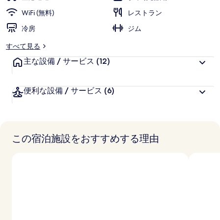
価
様
リ
WiFi (無料)
レストラン
に
ー
冷房
好
ジム
評
すべて見る
件
主な設備 / サービス
の
(12)
口
コ
便利な設備 / サービス
(6)
ミ
この宿泊施設をおすすめする理由