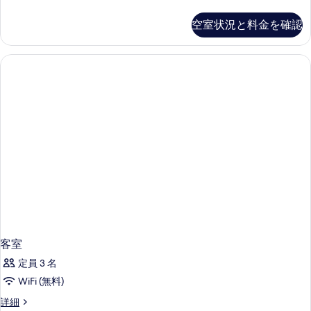
室
の
空室状況と料金を確認
詳
細
客室
定員 3 名
WiFi (無料)
客
詳細