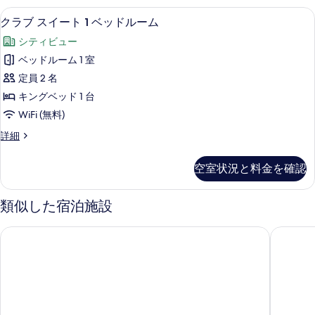
2
グ
表
クラブ スイート 1 ベッドルーム | 
ク
5
ル
台
クラブ スイート 1 ベッドルーム
示
ラ
ベ
禁
シティビュー
ッ
す
ブ
煙
ド
ベッドルーム 1 室
る
ス
2
シ
定員 2 名
台
イ
テ
禁
キングベッド 1 台
ー
煙
ィ
WiFi (無料)
シ
ト
ビ
テ
ク
詳細
1
ィ
ラ
ュ
ベ
ビ
ブ
ー
空室状況と料金を確認
ュ
ス
ッ
ー
の
イ
ド
の
ー
類似した宿泊施設
す
詳
ト
ル
べ
細
1
ー
ホテル・ロイヤル - ニッコー・タイペイ (台北老爺大酒店)
ダブルツ
ベ
て
ム
ッ
の
ド
の
ル
写
す
ー
真
ム
べ
の