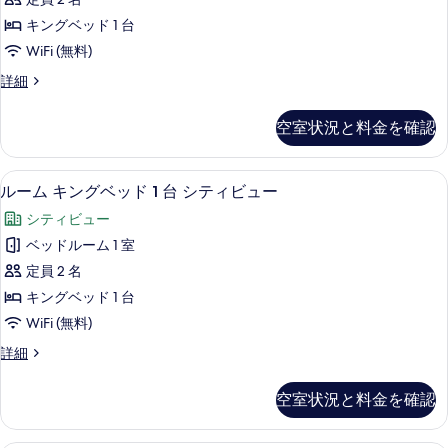
ベ
ン
テ
グ
ッ
キングベッド 1 台
ィ
ル
ド
WiFi (無料)
ベ
ブ
2
ッ
エ
詳細
ル
ド
グ
台
2
ー
ゼ
の
空室状況と料金を確認
台
ク
ム
の
す
テ
キ
詳
ィ
べ
セーフティボックス (室内)、防音設備
ル
細
2
ブ
ルーム キングベッド 1 台 シティビュー
ン
て
ー
ル
グ
シティビュー
ー
の
ム
ム
ベ
ベッドルーム 1 室
写
キ
キ
ッ
定員 2 名
ン
真
ン
グ
ド
キングベッド 1 台
を
グ
ベ
1
WiFi (無料)
ッ
表
ベ
台
ド
ル
詳細
示
ッ
1
ー
の
す
台
ド
ム
す
空室状況と料金を確認
の
キ
る
1
詳
べ
ン
台
細
グ