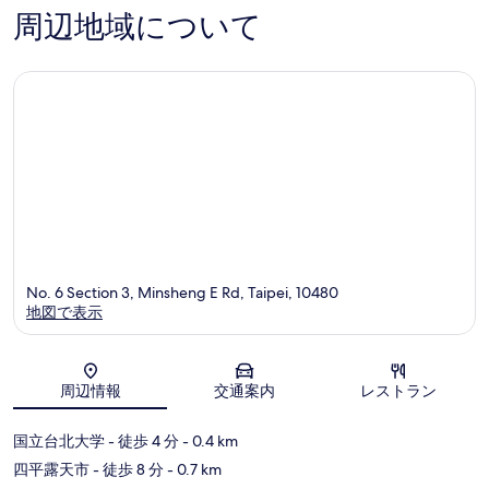
店)
件
1,218
周辺地域について
中
件
件
山
の
件
口
の
コ
口
ミ
コ
ミ
No. 6 Section 3, Minsheng E Rd, Taipei, 10480
地図で表示
地図
周辺情報
交通案内
レストラン
国立台北大学
- 徒歩 4 分
- 0.4 km
四平露天市
- 徒歩 8 分
- 0.7 km