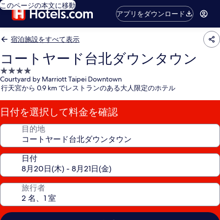
このページの本文に移動
アプリをダウンロード
宿泊施設をすべて表示
コートヤード台北ダウンタウン
4.0
Courtyard by Marriott Taipei Downtown
つ
行天宮から 0.9 km でレストランのある大人限定のホテル
星
宿
日付を選択して料金を確認
泊
施
目的地
設
日付
旅行者