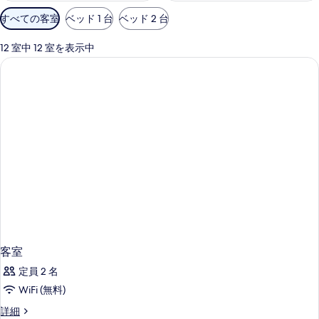
利
すべての客室
ベッド 1 台
ベッド 2 台
用
可
12 室中 12 室を表示中
能
な
客
室
の
絞
り
込
み
条
件
客室
定員 2 名
WiFi (無料)
客
詳細