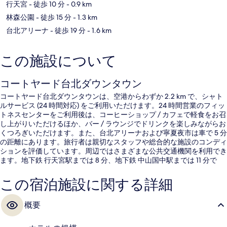
行天宮
- 徒歩 10 分
- 0.9 km
林森公園
- 徒歩 15 分
- 1.3 km
台北アリーナ
- 徒歩 19 分
- 1.6 km
この施設について
コートヤード台北ダウンタウン
コートヤード台北ダウンタウンは、空港からわずか 2.2 km で、シャト
ルサービス (24 時間対応) をご利用いただけます。24 時間営業のフィッ
トネスセンターをご利用後は、コーヒーショップ / カフェで軽食をお召
し上がりいただけるほか、バー / ラウンジでドリンクを楽しみながらお
くつろぎいただけます。また、台北アリーナおよび寧夏夜市は車で 5 分
の距離にあります。旅行者は親切なスタッフや総合的な施設のコンディ
ションを評価しています。周辺ではさまざまな公共交通機関を利用でき
ます。地下鉄 行天宮駅までは 8 分、地下鉄 中山国中駅までは 11 分で
す。
この宿泊施設に関する詳細
概要