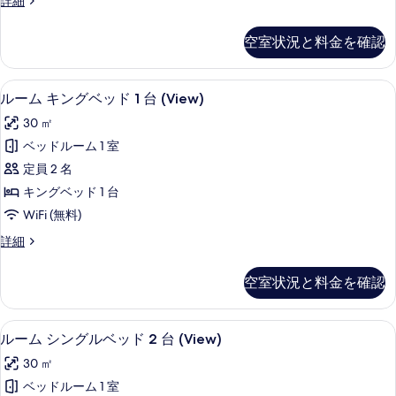
詳細
る
ッ
ュ
ー
の
ー
ド
ム
す
空室状況と料金を確認
の
キ
1
詳
べ
ン
台
細
グ
て
セーフティボックス (室内)、防音設備
ル
5
ベ
禁
ルーム キングベッド 1 台 (View)
の
ー
ッ
煙
30 ㎡
ド
写
ム
シ
1
ベッドルーム 1 室
真
キ
台
テ
定員 2 名
禁
を
ン
ィ
煙
キングベッド 1 台
表
グ
シ
ビ
WiFi (無料)
テ
示
ベ
ュ
ィ
ル
詳細
す
ッ
ビ
ー
ー
る
ュ
ド
ム
の
空室状況と料金を確認
ー
キ
1
の
す
ン
台
詳
グ
べ
セーフティボックス (室内)、防音設備
ル
細
3
ベ
(View)
ルーム シングルベッド 2 台 (View)
て
ー
ッ
の
30 ㎡
ド
の
ム
す
1
ベッドルーム 1 室