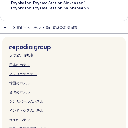
を
開
ペ
ン
ー
o
b
ク
s
d
y
a
m
y
y
g
a
u
M
P
l
n
a
T
Toyoko Inn Toyama Station Sinkansen 1
開
く
ー
ク
ジ
y
y
O
u
a
E
a
a
a
h
m
t
a
r
G
e
r
o
T
Toyoko Inn Toyama Station Shinkansen 2
く
リ
ジ
を
a
G
n
l
m
k
E
m
m
t
a
e
n
i
r
n
k
y
o
リ
ン
を
開
m
R
l
t
a
i
k
a
a
s
の
I
t
m
a
O
s
o
y
ン
ク
開
く
a
A
y
o
の
m
i
の
N
の
ペ
n
e
e
n
n
c
k
o
富山市のホテル
割山森林公園 天湖森
ク
く
リ
の
N
の
n
ペ
a
m
ペ
a
ペ
ー
n
n
i
d
s
a
o
k
リ
ン
ペ
V
ペ
l
ー
e
a
ー
t
ー
ジ
T
H
n
T
e
n
I
o
ン
ク
ー
I
ー
y
ジ
の
e
ジ
u
ジ
を
o
o
n
e
n
a
n
I
ク
ジ
A
ジ
の
を
ペ
M
を
r
を
開
y
t
T
r
T
l
n
n
を
の
を
ペ
開
ー
i
開
a
開
く
a
e
o
r
o
p
T
n
開
ペ
開
ー
く
ジ
n
く
l
く
リ
m
l
y
a
y
a
o
T
人気の目的地
く
ー
く
ジ
リ
を
a
リ
H
リ
ン
a
の
a
c
a
r
y
o
リ
ジ
リ
を
ン
開
m
ン
o
ン
ク
E
ペ
m
e
m
k
a
y
日本のホテル
ン
を
ン
開
ク
く
i
ク
t
ク
k
ー
a
T
a
h
m
a
アメリカのホテル
ク
開
ク
く
リ
の
S
i
ジ
の
o
T
o
a
m
く
リ
ン
ペ
p
m
を
ペ
y
s
t
S
a
韓国のホテル
リ
ン
ク
ー
r
a
開
ー
a
u
e
t
S
ン
ク
ジ
i
e
く
ジ
m
r
l
a
t
台湾のホテル
ク
を
n
の
リ
を
a
u
T
t
a
開
g
ペ
ン
開
の
g
o
i
t
シンガポールのホテル
く
の
ー
ク
く
ペ
i
y
o
i
リ
ペ
ジ
リ
ー
n
a
n
o
インドネシアのホテル
ン
ー
を
ン
ジ
o
m
S
n
タイのホテル
ク
ジ
開
ク
を
Y
a
i
S
を
く
開
u
の
n
h