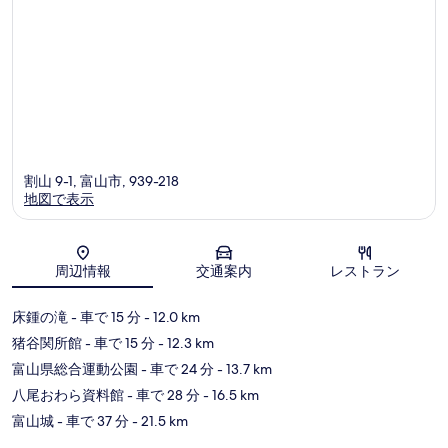
割山 9-1, 富山市, 939-218
地図で表示
地図
周辺情報
交通案内
レストラン
床鍾の滝
- 車で 15 分
- 12.0 km
猪谷関所館
- 車で 15 分
- 12.3 km
富山県総合運動公園
- 車で 24 分
- 13.7 km
八尾おわら資料館
- 車で 28 分
- 16.5 km
富山城
- 車で 37 分
- 21.5 km