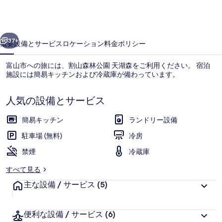
園
天
前へ
次へ
湖
37+
概要
設備とサービス
ロケーション
料金
ポリシー
森
富山市への旅には、割山森林公園 天湖森をご利用ください。 宿泊
の
施設には簡易キッチンおよび冷蔵庫が備わっています。
写
人気の設備とサービス
真
ギ
簡易キッチン
ランドリー設備
ャ
駐車場 (無料)
冷房
外観
ラ
禁煙
冷蔵庫
リ
すべて見る
ー
主な設備 / サービス
(5)
便利な設備 / サービス
(6)