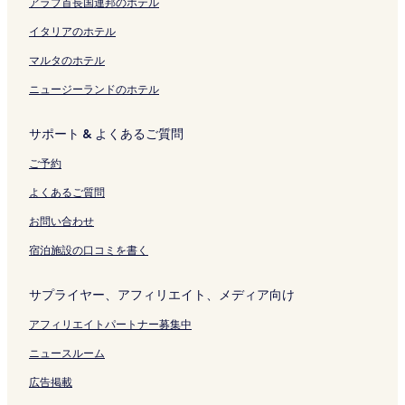
アラブ首長国連邦のホテル
開
リ
く
O
ペ
k
i
く
ン
リ
n
ー
a
n
イタリアのホテル
リ
ク
ン
y
ジ
n
k
ン
ク
a
を
s
a
マルタのホテル
ク
d
開
e
n
ニュージーランドのホテル
o
く
n
s
N
リ
1
e
o
ン
の
n
サポート & よくあるご質問
n
ク
ペ
2
o
ー
の
ご予約
の
ジ
ペ
ペ
を
ー
よくあるご質問
ー
開
ジ
ジ
く
を
お問い合わせ
を
リ
開
宿泊施設の口コミを書く
開
ン
く
く
ク
リ
リ
ン
サプライヤー、アフィリエイト、メディア向け
ン
ク
ク
アフィリエイトパートナー募集中
ニュースルーム
広告掲載