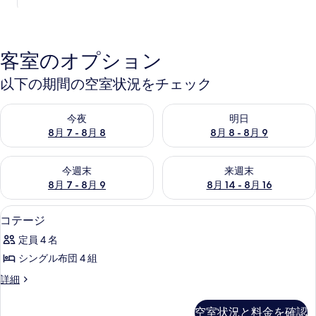
客室のオプション
以下の期間の空室状況をチェック
今夜 8月 7 - 8月 8 の空室状況をチェック
明日 8月 8 - 8月 9 の空室
今夜
明日
8月 7 - 8月 8
8月 8 - 8月 9
今週末 8月 7 - 8月 9 の空室状況をチェック
来週末 8月 14 - 8月 16 の
今週末
来週末
8月 7 - 8月 9
8月 14 - 8月 16
コテージ
コ
8
コテージ
テ
定員 4 名
ー
シングル布団 4 組
ジ
コ
詳細
の
テ
す
ー
空室状況と料金を確認