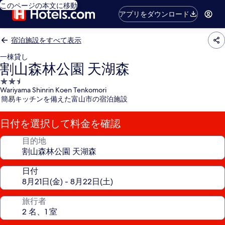
このページの本文に移動
アプリをダウンロード
宿泊施設をすべて表示
一棟貸し
割山森林公園 天湖森
2.5
Wariyama Shinrin Koen Tenkomori
つ
簡易キッチンを備えた富山市の宿泊施設
星
宿
日付を選択して料金を確認
泊
施
目的地
設
日付
旅行者