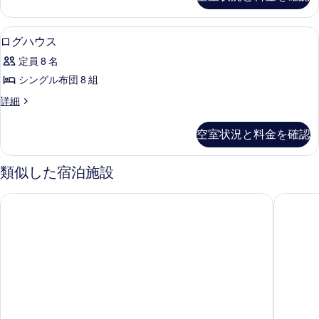
ジ
べ
の
て
詳
ログハウス | リビング エリア
ロ
13
細
ログハウス
の
グ
写
定員 8 名
ハ
真
シングル布団 8 組
ウ
を
ロ
詳細
ス
グ
表
の
ハ
空室状況と料金を確認
示
ウ
す
ス
す
べ
の
類似した宿泊施設
る
詳
て
細
ホテル リブマックス富山
ホテル エル 
の
写
真
を
表
示
す