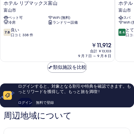
ホ
ホ
ホテル リブマックス富山
ホテル エ
る
テ
テ
富山市
富山市
ル
ル
ペット可
WiFi (無料)
スパ
リ
エ
冷房
ランドリー設備
WiFi 
ブ
ル
マ
-
10
10
良い
とて
7.8
8.4
ッ
Adults
段
段
口コミ 338 件
口コミ
ク
Only
階
階
現
￥11,912
ス
富
中
中
在
富
山
7.8、
8.4、
合計 ￥13,103
の
山
9 月 7 日 ～ 9 月 8 日
市
良
と
料
富
い、
て
金
山
類似施設を比較
口
も
は
市
コ
良
￥11,912
ミ
い、
338
口
ログインすると、対象となる割引や特典を確認できます。も
件
コ
っとリワードを獲得して、もっと旅を満喫 !
件
ミ
の
26
ログイン
無料で登録
口
件
コ
件
周辺地域について
ミ
の
口
コ
ミ