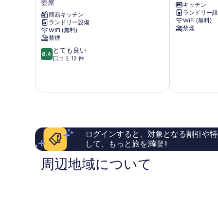
壺屋
キッチン
ァ
美
ランドリー設
ベ
簡易キッチン
栄
WiFi (無料)
ランドリー設備
ッ
橋
禁煙
WiFi (無料)
ド
那
禁煙
イ
覇
10
ン
とても良い
市
8.4
段
那
口コミ 12 件
中
階
覇
心
中
国
部
8.4、
際
と
通
て
り
も
WEST
良
壺
い、
屋
ログインすると、対象となる割引や特
口
して、もっと旅を満喫 !
コ
ミ
周辺地域について
12
件
件
の
口
コ
ミ