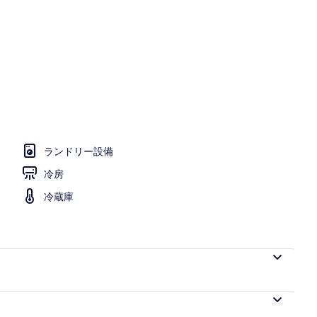
ダブルルーム | デスク、WiFi (無料)、ベッドシーツ
ランドリー設備
冷房
冷蔵庫