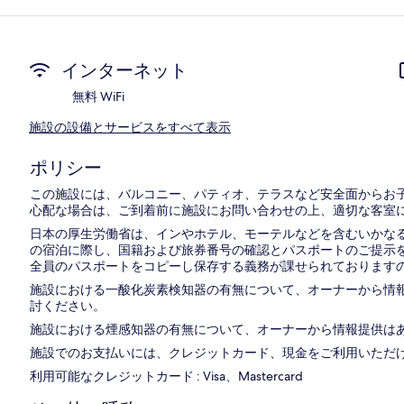
インターネット
無料 WiFi
施設の設備とサービスをすべて表示
ポリシー
この施設には、バルコニー、パティオ、テラスなど安全面からお
心配な場合は、ご到着前に施設にお問い合わせの上、適切な客室
日本の厚生労働省は、インやホテル、モーテルなどを含むいかなる
の宿泊に際し、国籍および旅券番号の確認とパスポートのご提示を
全員のパスポートをコピーし保存する義務が課せられておりますの
施設における一酸化炭素検知器の有無について、オーナーから情
討ください。
施設における煙感知器の有無について、オーナーから情報提供は
施設でのお支払いには、クレジットカード、現金をご利用いただ
利用可能なクレジットカード : Visa、Mastercard