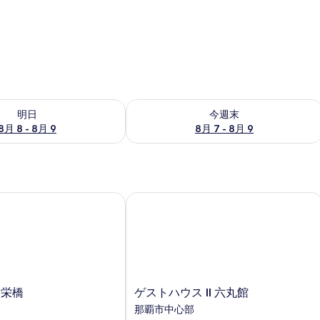
- 8月 9 の空室状況をチェック
今週末 8月 7 - 8月 9 の空室状況をチ
明日
今週末
8月 8 - 8月 9
8月 7 - 8月 9
栄橋
ゲストハウス II 六丸館
ゲ
美栄橋
ゲストハウス II 六丸館
ス
那覇市中心部
ト