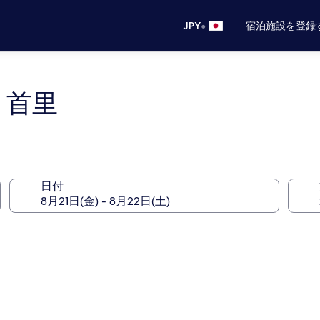
•
JPY
宿泊施設を登録
SU 首里
日付