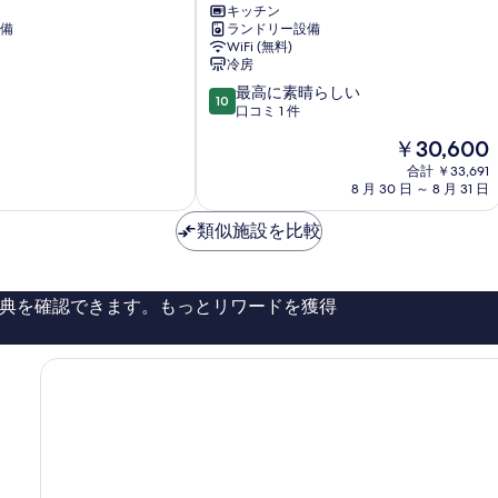
キッチン
ハ
備
ランドリー設備
ウ
WiFi (無料)
ス
冷房
II
10
最高に素晴らしい
六
10
段
口コミ 1 件
丸
階
館
現
￥30,600
中
那
在
10.0、
合計 ￥33,691
覇
の
8 月 30 日 ～ 8 月 31 日
最
市
料
高
中
金
類似施設を比較
に
心
は
素
部
￥30,600
晴
ら
典を確認できます。もっとリワードを獲得
し
い、
口
コ
ミ
1
件
件
の
口