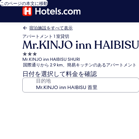
このページの本文に移動
宿泊施設をすべて表示
アパートメント 1 室貸切
Mr.KINJO inn HAIBI
3.0
Mr.KINJO inn HAIBISU SHURI
つ
国際通りから 2.9 km、簡易キッチンのあるアパートメント
星
日付を選択して料金を確認
宿
目的地
泊
施
設
Mr.KINJO
inn
HAIBISU
首
里