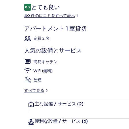
口
とても良い
8.2
10段階中8.2
コ
40 件の口コミをすべて表示
ミ
スタンダード 
アパートメント 1 室貸切
定員 2 名
人気の設備とサービス
簡易キッチン
WiFi (無料)
禁煙
すべて見る
主な設備 / サービス
(2)
便利な設備 / サービス
(6)