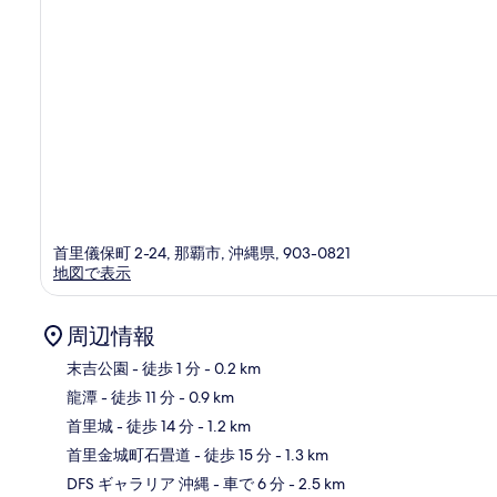
コ
ミ
首里儀保町 2-24, 那覇市, 沖縄県, 903-0821
地図で表示
周辺情報
末吉公園
- 徒歩 1 分
- 0.2 km
龍潭
- 徒歩 11 分
- 0.9 km
地
首里城
- 徒歩 14 分
- 1.2 km
首里金城町石畳道
- 徒歩 15 分
- 1.3 km
DFS ギャラリア 沖縄
- 車で 6 分
- 2.5 km