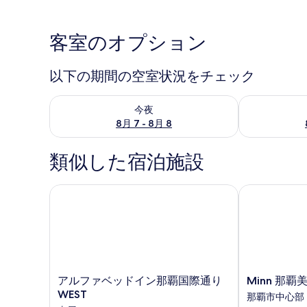
客室のオプション
以下の期間の空室状況をチェック
今夜 8月 7 - 8月 8 の空室状況をチェック
明日 8月 8 
今夜
8月 7 - 8月 8
類似した宿泊施設
アルファベッドイン那覇国際通り WEST
Minn 那覇美
ア
Minn
アルファベッドイン那覇国際通り
Minn 那覇
ル
那
WEST
那覇市中心部
フ
覇