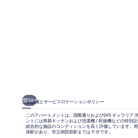
の
写
真
ギ
ャ
ラ
リ
ー
26+
概要
設備とサービス
ロケーション
ポリシー
このアパートメントは、国際通りおよびDFS ギャラリア 
ントには簡易キッチンおよび洗濯機 / 乾燥機などの特別
総合的な施設のコンディションを高く評価しています。周
保駅があり、市立病院前駅までは 11 分です。