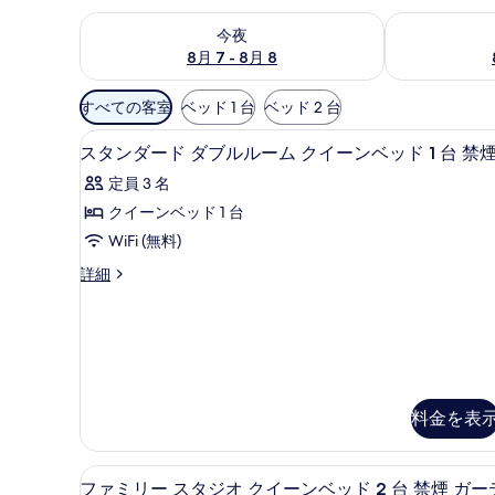
今夜 8月 7 - 8月 8 の空室状況をチェック
明日 8月 8 
今夜
8月 7 - 8月 8
利
すべての客室
ベッド 1 台
ベッド 2 台
用
スタンダード ダブルルーム クイ
ス
可
5
スタンダード ダブルルーム クイーンベッド 1 台 禁
タ
能
定員 3 名
な
ン
クイーンベッド 1 台
客
ダ
WiFi (無料)
室
ー
の
ス
詳細
ド
絞
タ
ダ
ン
り
ダ
ブ
込
ー
み
ル
ド
条
ダ
ル
ブ
件
料金を表
ー
ル
ル
ム
ー
ファミリー スタジオ クイーンベ
フ
ク
6
ファミリー スタジオ クイーンベッド 2 台 禁煙 ガー
ム