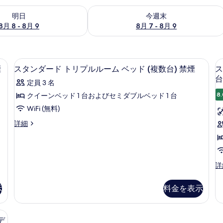
- 8月 9 の空室状況をチェック
今週末 8月 7 - 8月 9 の空室状況をチ
明日
今週末
8月 8 - 8月 9
8月 7 - 8月 9
ーンベッド 1 台 禁煙 | 遮光カーテン、アイロン / アイロン台、ベビーベッ
スタンダード トリプルルーム ベッド (
ス
4
煙
スタンダード トリプルルーム ベッド (複数台) 禁煙
ス
タ
台
定員 3 名
ン
8.
クイーンベッド 1 台およびセミダブルベッド 1 台
ダ
WiFi (無料)
ー
ス
詳細
ド
タ
ト
ン
ダ
リ
ー
ス
詳
プ
ド
タ
ト
ル
ン
リ
示
料金を表示
ダ
ル
プ
ー
ル
ー
ド
ル
ッド 2 台 禁煙 ガーデンビュー | 遮光カーテン、アイロン / アイロン台、
ム
ダ
デ
ー