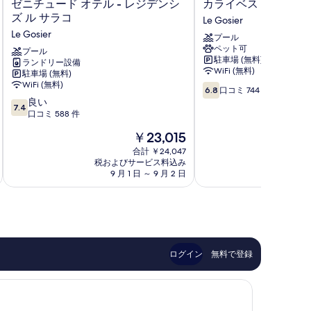
ゼ
カ
ゼニチュード オテル - レジデンシ
カライベス ホテル
ン
ニ
ラ
ズ ル サラコ
Le Gosier
ビ
チ
イ
Le Gosier
プール
ュ
ベ
ュ
ペット可
ー
プール
ス
駐車場 (無料)
ー
ランドリー設備
ド
ホ
WiFi (無料)
駐車場 (無料)
オ
テ
の
WiFi (無料)
10
テ
ル
6.8
口コミ 744 件
す
段
10
ル
良い
Le
7.4
階
段
-
口コミ 588 件
Gosier
べ
中
階
レ
て
現
￥23,015
6.8、
中
ジ
在
口
の
7.4、
デ
合計 ￥24,047
の
コ
税およびサービス料込み
税およ
良
ン
写
料
9 月 1 日 ～ 9 月 2 日
8 月 
ミ
い、
シ
金
真
744
口
ズ
は
件
コ
ル
を
￥23,015
件
ミ
サ
表
の
588
ラ
口
件
コ
示
コ
件
Le
ログイン
無料で登録
す
ミ
の
Gosier
口
る
コ
ミ