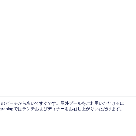
屋外プール
ィのビーチから歩いてすぐです。屋外プールをご利用いただけるほ
 Lagranlagではランチおよびディナーをお召し上がりいただけます。
観光スポッ