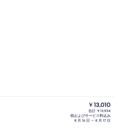
ランチ、ディナーに営業
現
￥13,010
在
合計 ￥13,934
の
税およびサービス料込み
ト
屋外プール
料
8 月 16 日 ～ 8 月 17 日
金
は