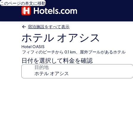
このページの本文に移動
宿泊施設をすべて表示
ホテル オアシス
Hotel OASIS
フィフィのビーチから 0.1 km、屋外プールがあるホテル
日付を選択して料金を確認
目的地
ホ
テ
ル
オ
ア
シ