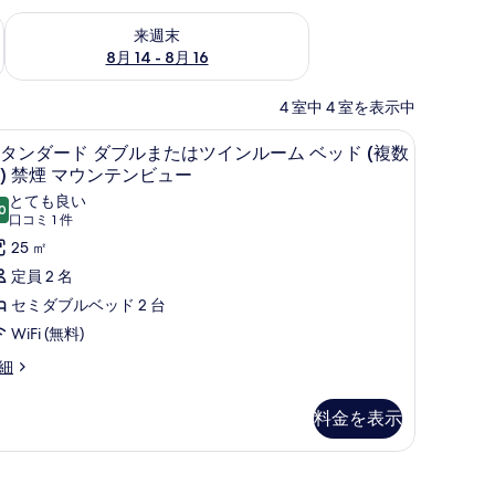
ェック
来週末 8月 14 - 8月 16 の空室状況をチェック
来週末
8月 14 - 8月 16
4 室中 4 室を表示中
ド、可動式ベッド
複数台) 禁煙 | 遮光カーテン、アイロン / アイロン台、ベビーベッド、可動式
スタンダード ダブルまたはツインルーム ベッド
ス
6
タンダード ダブルまたはツインルーム ベッド (複数
タ
) 禁煙 マウンテンビュー
ン
とても良い
0
10 点中 8.0
(口
口コミ 1 件
ダ
コ
25 ㎡
ー
ミ
定員 2 名
ド
1
セミダブルベッド 2 台
ダ
件)
WiFi (無料)
ブ
細
ル
ま
料金を表示
た
は
ベビーベッド、可動式ベッド
ツ