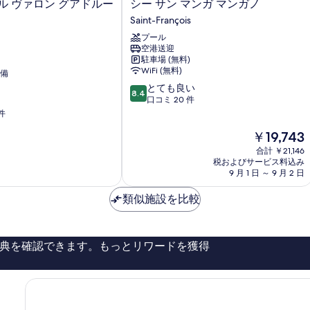
シ
ル ヴァロン グアドルー
シー サン マンガ マンガノ
示
ュ
ー
ー
Saint-François
す
サ
の
プール
ン
る
詳
空港送迎
マ
細
駐車場 (無料)
ン
WiFi (無料)
備
ガ
10
とても良い
マ
8.4
段
口コミ 20 件
ン
階
件
ガ
中
ノ
現
￥19,743
8.4、
Saint-
在
と
François
合計 ￥21,146
の
て
税およびサービス料込み
料
9 月 1 日 ～ 9 月 2 日
も
金
良
は
類似施設を比較
い、
￥19,743
口
コ
ミ
典を確認できます。もっとリワードを獲得
20
件
件
の
口