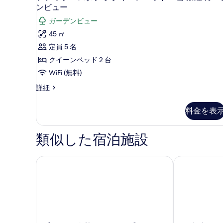
ァ
ンビュー
ク
イ
イ
ミ
ー
ガーデンビュー
ー
リ
ン
45 ㎡
ン
ー
ベ
ベ
定員 5 名
ッ
ス
ッ
クイーンベッド 2 台
ド
タ
1
ド
WiFi (無料)
台
ジ
1
フ
詳細
禁
オ
ァ
台
煙
ミ
の
ク
禁
料金を表
リ
詳
イ
煙
ー
細
ス
ー
類似した宿泊施設
の
タ
ン
す
ジ
オ
ベ
ビィレッジ サン アンン ピエール & バカンス
レジデンス ル
べ
ク
ッ
て
イ
ド
ー
の
ン
2
写
ベ
台
ッ
真
ド