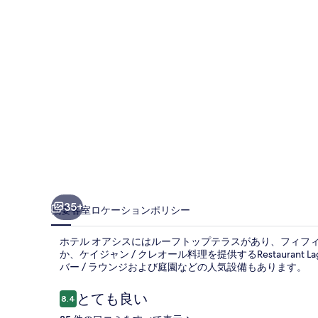
ス
の
写
真
ギ
ャ
ラ
リ
ー
35+
概要
客室
ロケーション
ポリシー
ホテル オアシスにはルーフトップテラスがあり、フィフ
か、ケイジャン / クレオール料理を提供するRestaurant
バー / ラウンジおよび庭園などの人気設備もあります。
口
とても良い
8.4
10段階中8.4
コ