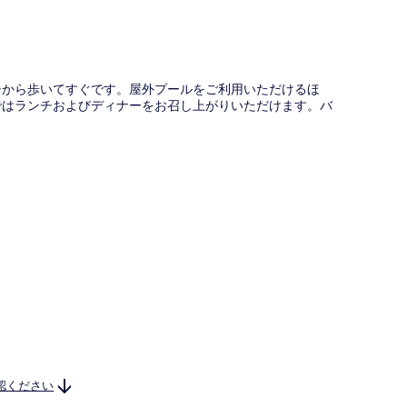
図
チから歩いてすぐです。屋外プールをご利用いただけるほ
ranlagではランチおよびディナーをお召し上がりいただけます。バ
認ください