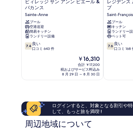
禁
ビ
レ
ビィレッジ サン アンン ピエール &
レジデンス 
を
2
ィ
ジ
煙
バカンス
プ
表
台
レ
デ
Sainte-Anne
Saint-François
ガ
禁
ッ
ン
示
煙
ジ
プール
ス
プール
ー
す
ガ
空港送迎
キッチン
サ
ル
デ
ー
簡易キッチン
ランドリー設
る
ン
ヴ
デ
ランドリー設備
ペット可
ン
ア
ァ
ン
10
10
ン
良い
ロ
良い
ビ
7.4
7.6
ビ
段
段
ン
口コミ 643 件
ン
口コミ 168 
ュ
ュ
階
階
ピ
グ
現
ー
￥16,310
中
中
エ
ア
ー
在
の
7.4、
7.6、
ー
合計 ￥17,200
ド
の
詳
の
税およびサービス料込み
良
良
ル
ル
料
細
8 月 29 日 ～ 8 月 30 日
い、
い、
&
ー
す
金
口
口
バ
プ
は
べ
コ
コ
カ
Saint-
￥16,310
ミ
ミ
ン
François
て
643
168
ス
の
件
件
Sainte-
ログインすると、対象となる割引や特
件
件
写
Anne
して、もっと旅を満喫 !
の
の
真
口
口
周辺地域について
を
コ
コ
ミ
ミ
表