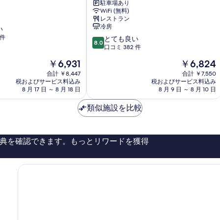
ホ
駐車場あり
WiFi (無料)
テ
レストラン
ル
冷房
い
チ
 件
10
ェ
とても良い
8.0
段
ジ
口コミ 382 件
階
ュ
現
現
￥6,931
￥6,824
中
エ
在
在
8.0、
合計 ￥8,447
ア
合計 ￥7,550
の
の
税およびサービス料込み
税およびサービス料込み
と
ポ
料
料
8 月 17 日 ～ 8 月 18 日
8 月 9 日 ～ 8 月 10 日
て
ー
金
金
も
ト
は
は
類似施設を比較
良
ヨ
￥6,931
￥6,824
い、
ン
口
ド
コ
ン
典を確認できます。もっとリワードを獲得
ミ
382
件
件
の
口
コ
ミ