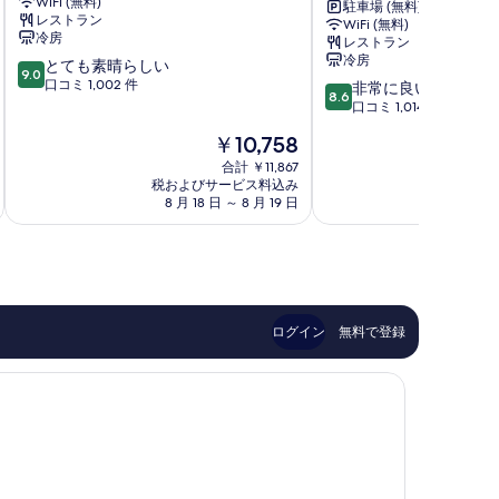
WiFi (無料)
ホ
ン
駐車場 (無料)
レストラン
WiFi (無料)
テ
ス
冷房
レストラン
ル
イ
冷房
10
とても素晴らしい
済
ー
9.0
段
口コミ 1,002 件
10
州
ツ
非常に良い
8.6
階
段
市
チ
口コミ 1,014 件
中
階
市
ェ
現
￥10,758
9.0、
中
内
ジ
在
と
8.6、
合計 ￥11,867
ュ
の
て
税およびサービス料込み
税およ
非
ホ
料
8 月 18 日 ～ 8 月 19 日
9 
も
常
テ
金
素
に
ル
は
晴
良
済
￥10,758
ら
い、
州
し
口
市
い、
コ
市
口
ミ
内
ログイン
無料で登録
コ
1,014
ミ
件
1,002
件
件
の
件
口
の
コ
口
ミ
コ