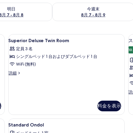
- 8月 8 の空室状況をチェック
今週末 8月 7 - 8月 9 の空室状況をチ
明日
今週末
8月 7 - 8月 8
8月 7 - 8月 9
音設備、WiFi (無料)、ベッドシーツ
Superior
Superior Deluxe Twin Room | 
11
Superior Deluxe Twin Room
ス
Deluxe
定員 3 名
Twin
10
シングルベッド 1 台およびダブルベッド 1 台
Room
の
WiFi (無料)
す
Superior
詳細
Deluxe
べ
Twin
て
Room
ス
詳
の
の
タ
詳
ン
写
細
示
料金を表示
ダ
真
ー
を
ド
Fi (無料)、ベッドシーツ
Standard
Standard Ondol | 防音設備、WiFi
6
ダ
Standard Ondol
表
Ondol
ブ
ベッドルーム 1 室