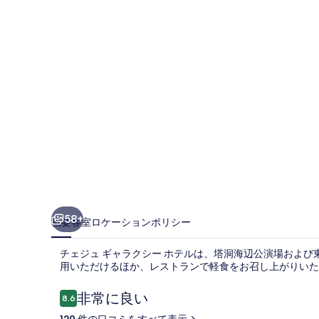
ャ
ラ
ク
シ
ー
ホ
テ
ル
の
写
58+
概要
客室
ロケーション
ポリシー
真
チェジュ ギャラクシー ホテルは、塔洞海辺公演場および
ギ
用いただけるほか、レストランで軽食をお召し上がりいた
ャ
口
非常に良い
8.6
ラ
10段階中8.6
コ
129 件の口コミをすべて表示