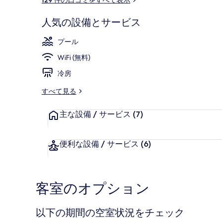
ミ
リ
ー
人気の設備とサービス
季節限定屋外
プール
WiFi (無料)
冷房
すべて見る
主な設備 / サービス
(7)
便利な設備 / サービス
(6)
客室のオプション
以下の期間の空室状況をチェック