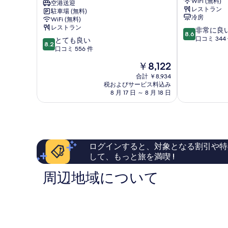
WiFi (無料)
ノ
空港送迎
ホ
レストラン
駐車場 (無料)
ー
テ
冷房
WiFi (無料)
ブ
ル
レストラン
10
非常に良
レ
Jeju
8.6
段
口コミ 344
10
ッ
とても良い
City
8.2
階
段
セ
口コミ 556 件
中
階
ツ
現
￥8,122
8.6、
中
ー
在
非
8.2、
リ
合計 ￥8,934
の
常
税およびサービス料込み
と
ス
料
8 月 17 日 ～ 8 月 18 日
に
て
ト
金
良
も
ホ
は
い、
良
テ
￥8,122
口
い、
ル
コ
口
Jeju
ミ
コ
City
ログインすると、対象となる割引や特
344
ミ
して、もっと旅を満喫 !
件
556
件
件
周辺地域について
の
件
口
の
コ
口
ミ
コ
ミ