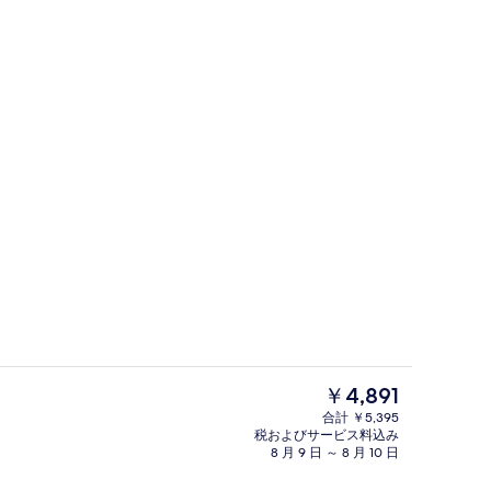
ティオ
外観の詳細
現
￥4,891
在
合計 ￥5,395
の
税およびサービス料込み
ランス
朝食 (ビュッフェ)、毎日提供 (有料)
料
8 月 9 日 ～ 8 月 10 日
金
は