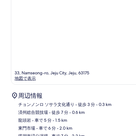
33, Namseong-ro, Jeju City, Jeju, 63175
地図で表示
周辺情報
チョンノンロ ソサラ文化通り
- 徒歩 3 分
- 0.3 km
済州総合競技場
- 徒歩 7 分
- 0.6 km
地
龍頭岩
- 車で 5 分
- 1.5 km
東門市場
- 車で 6 分
- 2.0 km
塔洞海辺公演場
- 車で 7 分
- 2.2 km