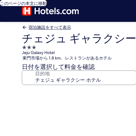
このページの本文に移動
宿泊施設をすべて表示
チェジュ ギャラクシー
3.0
Jeju Galaxy Hotel
つ
東門市場から 1.8 km、レストランがあるホテル
星
日付を選択して料金を確認
宿
目的地
泊
施
設
チ
ェ
ジ
ュ
ギ