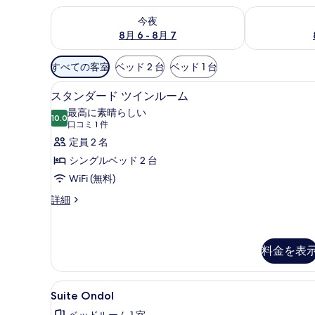
今夜 8月 6 - 8月 7 の空室状況をチェック
明日 8月 7 
今夜
8月 6 - 8月 7
利
すべての客室
ベッド 2 台
ベッド 1 台
用
スタンダード ツインルーム | 防
ス
可
6
スタンダード ツインルーム
タ
能
最高に素晴らしい
10.0
な
10 点中 10.0
ン
(口
口コミ 1 件
客
コ
ダ
定員 2 名
室
ミ
ー
シングルベッド 2 台
の
1
ド
WiFi (無料)
絞
件)
ツ
ス
詳細
り
タ
イ
込
ン
み
ン
ダ
条
ー
料金を表
ル
件
ド
ー
ツ
Suite
Suite Ondol | 防音設備、Wi
イ
ム
4
Suite Ondol
ン
Ondol
の
ル
ベッドルーム 1 室