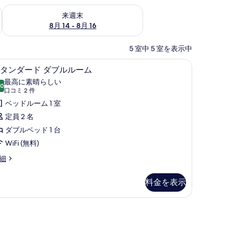
ェック
来週末 8月 14 - 8月 16 の空室状況をチェック
来週末
8月 14 - 8月 16
5 室中 5 室を表示中
防音設備、WiFi (無料)、ベッドシーツ
スタンダード ダブルルーム | 防音設備、WiFi
ス
7
タンダード ダブルルーム
タ
最高に素晴らしい
.0
10 点中 10.0
ン
(口
口コミ 2 件
コ
ダ
ベッドルーム 1 室
ミ
ー
定員 2 名
2
ド
ダブルベッド 1 台
件)
ダ
WiFi (無料)
ブ
細
ル
料金を表示
ル
ー
 (無料)、ベッドシーツ
ム
の