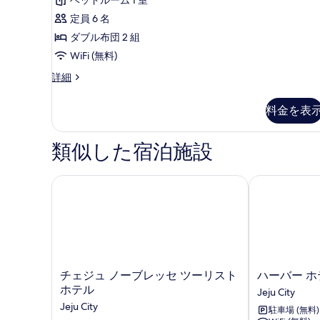
の
す
ー
定員 6 名
す
ム
べ
の
ダブル布団 2 組
べ
て
詳
WiFi (無料)
て
細
の
Suite
詳細
の
写
Ondol
写
の
真
料金を表
詳
真
を
細
を
表
類似した宿泊施設
表
示
示
す
チェジュ ノーブレッセ ツーリスト ホテル
ハーバー ホ
す
る
る
チ
ハ
チェジュ ノーブレッセ ツーリスト
ハーバー ホ
ェ
ー
ホテル
Jeju City
ジ
バ
Jeju City
駐車場 (無料)
ュ
ー