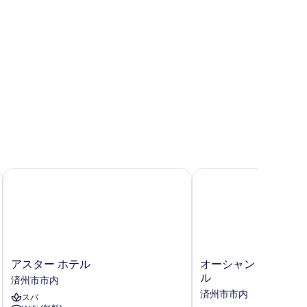
す
べ
て
の
写
真
を
表
示
す
アスター ホテル
オーシャン スイーツ 
る
ア
オ
アスター ホテル
オーシャン スイーツ 
ス
ー
ル
済州市市内
タ
シ
済州市市内
スパ
ー
ャ