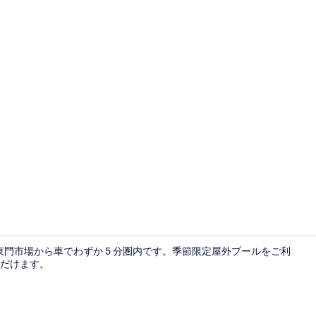
テラス / パ
東門市場から車でわずか 5 分圏内です。季節限定屋外プールをご利
だけます。
内部エント