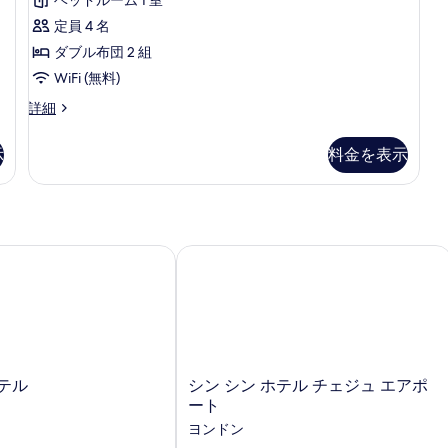
示
ル
の
ル
定員 4 名
す
す
ー
ダブル布団 2 組
る
べ
ム
の
WiFi (無料)
て
詳
Standard
詳細
の
細
Ondol
写
の
示
料金を表示
詳
真
細
を
表
示
テル
シン シン ホテル チェジュ エアポート
す
る
シ
テル
シン シン ホテル チェジュ エアポ
ン
ート
シ
ヨンドン
ン