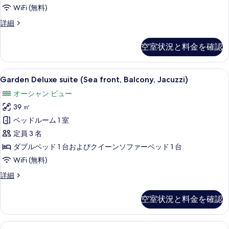
べ
表
WiFi (無料)
て
示
Family
詳細
Room,
の
す
Balcony,
写
空室状況と料金を確認
る
Sea
真
front
の
を
Garden
Garden Deluxe suite (Sea fr
4
詳
Garden Deluxe suite (Sea front, Balcony, Jacuzzi)
Deluxe
表
細
オーシャン ビュー
suite
示
39 ㎡
(Sea
す
front,
ベッドルーム 1 室
る
Balcony,
定員 3 名
Jacuzzi)
ダブルベッド 1 台およびクイーンソファーベッド 1 台
の
WiFi (無料)
す
Garden
詳細
べ
Deluxe
suite
て
空室状況と料金を確認
(Sea
の
front,
Balcony,
写
Royal
1 室のベッドルーム、エジプト綿のシ