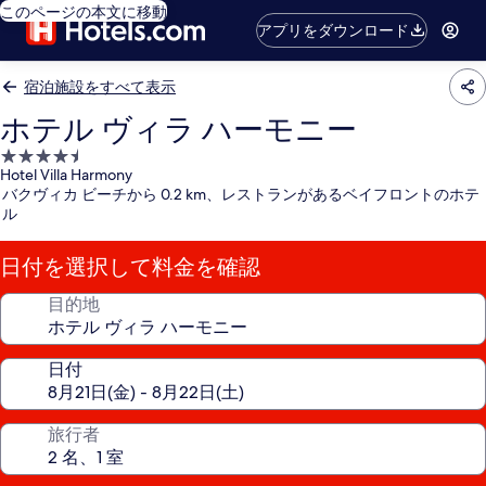
このページの本文に移動
アプリをダウンロード
宿泊施設をすべて表示
ホテル ヴィラ ハーモニー
4.5
Hotel Villa Harmony
つ
バクヴィカ ビーチから 0.2 km、レストランがあるベイフロントのホテ
星
ル
宿
泊
日付を選択して料金を確認
施
設
目的地
日付
旅行者