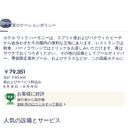
ラ
ハ
前へ
次へ
ー
101+
概要
客室
ロケーション
ポリシー
モ
ホテル ヴィラ ハーモニーは、スプリト港およびバクヴィカ ビーチ
ニ
から徒歩わずか 5 分圏内の便利な立地にあります。レストランでは
軽食、バー / ラウンジではドリンクをお楽しみいただけます。夜は
ー
サウナでおくつろぎください。 その他の設備としてプールサイドバ
の
ー、季節限定屋外プール、およびテラスなどが、この高級ホテルに
備わっています。旅行者は親切なスタッフや総合的な施設のコンデ
写
ィションを評価しています。
現
￥79,351
在
真
合計 ￥90,633
の
税およびサービス料込み
季節限定屋外プール、サンラウンジャ
ギ
料
8 月 18 日 ～ 8 月 19 日
金
口
10
お客様に好評
ャ
は
コ
旅
段
旅行者から高評価
￥79,351
ラ
行
230 件の口コミをすべて表示
ミ
階
で
者
す
中
リ
か
9.8、
人気の設備とサービス
ら
ー
お
高