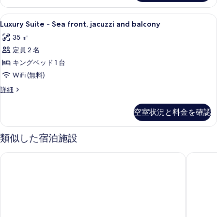
Room
の
-
Luxury
1 室のベッドルーム、エジプト綿のシ
28
Sea
す
Luxury Suite - Sea front, jacuzzi and balcony
Suite
front
べ
35 ㎡
and
-
て
balcony
定員 2 名
Sea
の
の
front,
キングベッド 1 台
詳
写
jacuzzi
細
WiFi (無料)
and
真
Luxury
詳細
balcony
Suite
を
-
の
表
空室状況と料金を確認
Sea
す
示
front,
べ
jacuzzi
す
類似した宿泊施設
and
て
る
balcony
ホテルアンバサダー
ラディソ
の
の
詳
写
細
真
を
表