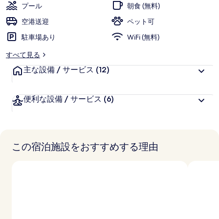
評
客
プール
朝食 (無料)
価
様
空港送迎
ペット可
に
駐車場あり
好
WiFi (無料)
評
すべて見る
件
主な設備 / サービス
の
(12)
口
コ
便利な設備 / サービス
(6)
ミ
この宿泊施設をおすすめする理由