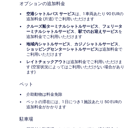
オプションの追加料金
空港シャトルバス サービス
は、1 車両あたり 90 EURの
追加料金 (片道) でご利用いただけます
クルーズ船ターミナルシャトルサービス
、
フェリータ
ーミナルシャトルサービス
、
駅でのお迎えサービス
を
追加料金でご利用いただけます
地域内シャトルサービス
、
カジノシャトルサービス
、
ショッピングセンターシャトルサービス
は追加料金で
ご利用いただけます
レイトチェックアウト
は追加料金でご利用いただけま
す (空室状況によってはご利用いただけない場合があり
ます)
ペット
介助動物は料金免除
ペットの滞在には、1 日につき 1 施設あたり 50 EURの
追加料金がかかります
駐車場