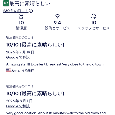
ミ
最高に素晴らしい
9.8
230 件の口コミ
10
9.4
10
清潔度
設備とサービス
スタッフとサービス
口
宿泊者限定の口コミ
コ
10/10 (最高に素晴らしい)
ミ
2026 年 7 月 19 日
Google で翻訳
Amazing staff!! Excellent breakfast Very close to the old town
Jasna、4 泊旅行
宿泊者限定の口コミ
10/10 (最高に素晴らしい)
2026 年 8 月 1 日
Google で翻訳
Very good location. About 15 minutes walk to the old town and