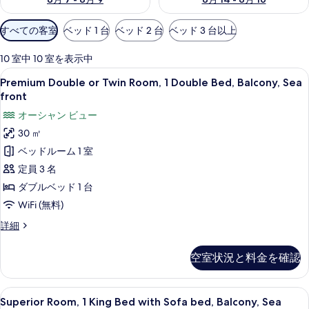
利
すべての客室
ベッド 1 台
ベッド 2 台
ベッド 3 台以上
用
可
10 室中 10 室を表示中
能
Premium
Premium Double or Twin Room
8
Premium Double or Twin Room, 1 Double Bed, Balcony, Sea
な
Double
front
客
or
オーシャン ビュー
室
Twin
の
30 ㎡
Room,
絞
ベッドルーム 1 室
1
り
Double
定員 3 名
込
Bed,
ダブルベッド 1 台
み
Balcony,
WiFi (無料)
条
Sea
件
Premium
詳細
front
Double
の
or
空室状況と料金を確認
Twin
す
Room,
べ
1
Superior
Superior Room, 1 King Bed wi
12
Double
Superior Room, 1 King Bed with Sofa bed, Balcony, Sea
て