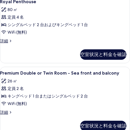
4
Jacuzzi)
Royal Penthouse
真
Penthouse
の
80 ㎡
を
詳
の
細
定員 4 名
表
す
シングルベッド 2 台およびキングベッド 1 台
示
べ
WiFi (無料)
す
て
Royal
詳細
る
の
Penthouse
写
の
空室状況と料金を確認
詳
真
細
を
Premium
1 室のベッドルーム、エジプト綿のシ
表
9
Premium Double or Twin Room - Sea front and balcony
Double
示
26 ㎡
or
す
定員 2 名
Twin
る
Room
キングベッド 1 台またはシングルベッド 2 台
-
WiFi (無料)
Sea
Premium
詳細
front
Double
and
or
空室状況と料金を確認
Twin
balcony