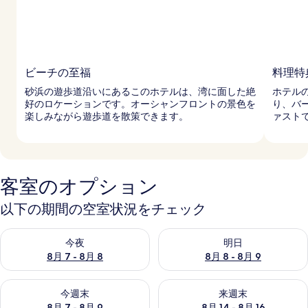
ビーチの至福
料理特
砂浜の遊歩道沿いにあるこのホテルは、湾に面した絶
ホテル
好のロケーションです。オーシャンフロントの景色を
り、バ
楽しみながら遊歩道を散策できます。
ァスト
客室のオプション
以下の期間の空室状況をチェック
今夜 8月 7 - 8月 8 の空室状況をチェック
明日 8月 8 - 8月 9 の空室
今夜
明日
8月 7 - 8月 8
8月 8 - 8月 9
今週末 8月 7 - 8月 9 の空室状況をチェック
来週末 8月 14 - 8月 16 の
今週末
来週末
8月 7 - 8月 9
8月 14 - 8月 16