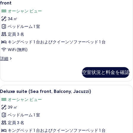
Room,
Bed,
front
の
Balcony,
1
オーシャン ビュー
Sea
写
King
front
34 ㎡
真
Bed
の
ベッドルーム 1 室
with
を
詳
細
Sofa
定員 3 名
表
bed,
キングベッド 1 台およびクイーンソファーベッド 1 台
示
Balcony,
WiFi (無料)
す
Sea
Superior
詳細
る
front
Room,
の
1
空室状況と料金を確認
King
す
Bed
べ
with
Deluxe
Deluxe suite (Sea front, Ba
6
Sofa
Deluxe suite (Sea front, Balcony, Jacuzzi)
て
suite
bed,
の
オーシャン ビュー
Balcony,
(Sea
Sea
写
39 ㎡
front,
front
真
Balcony,
ベッドルーム 1 室
の
Jacuzzi)
を
詳
定員 3 名
細
の
表
キングベッド 1 台およびクイーンソファーベッド 1 台