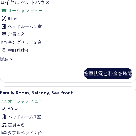
11
の
ロイヤル ペントハウス
を
イ
詳
オーシャン ビュー
細
表
ヤ
85 ㎡
示
ル
ベッドルーム 2 室
す
ペ
定員 4 名
る
ン
キングベッド 2 台
ト
WiFi (無料)
ハ
ロ
詳細
ウ
イ
ス
ヤ
空室状況と料金を確認
ル
の
ペ
す
ン
Family
Family Room, Balcony, Sea fron
4
ト
Family Room, Balcony, Sea front
べ
Room,
ハ
て
オーシャン ビュー
ウ
Balcony,
ス
の
60 ㎡
Sea
の
front
写
ベッドルーム 1 室
詳
の
細
真
定員 4 名
す
を
ダブルベッド 2 台