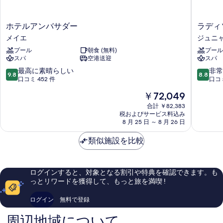
示
す
ホ
ラ
ホテルアンバサダー
ラディ
る
テ
デ
メイエ
ジュニ
ル
ィ
プール
朝食 (無料)
プール
ア
ソ
スパ
空港送迎
スパ
ン
ン
バ
ブ
10
10
最高に素晴らしい
非常
9.8
8.8
サ
ル
段
段
口コミ 452 件
口コミ
ダ
リ
階
階
現
￥72,049
ー
ゾ
中
中
在
メ
ー
9.8、
8.8、
合計 ￥82,383
の
イ
税およびサービス料込み
ト
最
非
料
8 月 25 日 ～ 8 月 26 日
エ
&
高
常
金
ス
に
に
は
類似施設を比較
パ、
素
良
￥72,049
ス
晴
い、
プ
ら
口
リ
し
コ
ログインすると、対象となる割引や特典を確認できます。も
ト
い、
ミ
っとリワードを獲得して、もっと旅を満喫 !
ジ
口
1,016
ュ
コ
件
ログイン
無料で登録
ニ
ミ
件
ャ
452
の
周辺地域について
ン
件
口