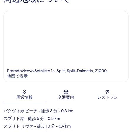
件
コ
の
ミ
口
コ
ミ
Preradovicevo Setaliste 1a, Split, Split-Dalmatia, 21000
地図で表示
地図
周辺情報
交通案内
レストラン
バクヴィカ ビーチ
- 徒歩 3 分
- 0.3 km
スプリト港
- 徒歩 5 分
- 0.5 km
スプリト リヴァ
- 徒歩 10 分
- 0.9 km