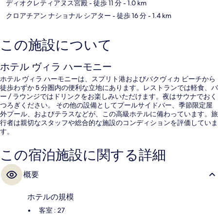
ディオクレティアヌス宮殿
- 徒歩 11 分
- 1.0 km
クロアチアン ナショナル シアター
- 徒歩 16 分
- 1.4 km
この施設について
ホテル ヴィラ ハーモニー
ホテル ヴィラ ハーモニーは、スプリト港およびバクヴィカ ビーチから
徒歩わずか 5 分圏内の便利な立地にあります。レストランでは軽食、バ
ー / ラウンジではドリンクをお楽しみいただけます。夜はサウナでおく
つろぎください。 その他の設備としてプールサイドバー、季節限定屋
外プール、およびテラスなどが、この高級ホテルに備わっています。旅
行者は親切なスタッフや総合的な施設のコンディションを評価していま
す。
この宿泊施設に関する詳細
概要
ホテルの規模
客室 : 27