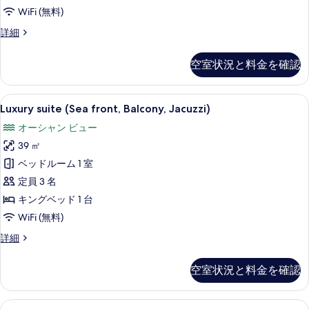
す
示
WiFi (無料)
べ
す
Deluxe
詳細
て
suite
る
(Sea
の
空室状況と料金を確認
front,
写
Balcony,
Jacuzzi)
真
Luxury
Luxury suite (Sea front, Ba
28
の
Luxury suite (Sea front, Balcony, Jacuzzi)
を
suite
詳
オーシャン ビュー
細
(Sea
表
39 ㎡
front,
示
Balcony,
ベッドルーム 1 室
す
Jacuzzi)
定員 3 名
る
の
キングベッド 1 台
す
WiFi (無料)
べ
Luxury
詳細
て
suite
(Sea
の
空室状況と料金を確認
front,
写
Balcony,
Jacuzzi)
真
ロイヤル ペントハウス | 1 室のベ
ロ