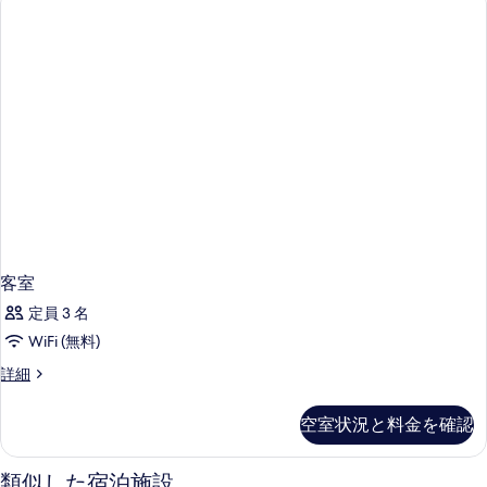
客室
定員 3 名
WiFi (無料)
客
詳細
室
の
空室状況と料金を確認
詳
細
類似した宿泊施設