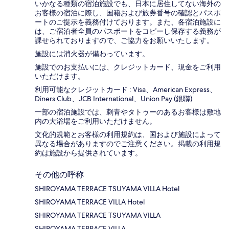
いかなる種類の宿泊施設でも、日本に​居住してない海外の
お客様の宿泊に際し、国籍および旅券番号の確認とパスポ
ートのご提示を義務付け​ております。また、各宿泊施設に
は、ご宿泊者全員のパスポートをコピーし保存する義務が
課せられておりますの​で、ご協力をお願いいたします。
施設には消火器が備わっています。
施設でのお支払いには、クレジットカード、現金をご利用
いただけます。
利用可能なクレジットカード : Visa、American Express、
Diners Club、JCB International、Union Pay (銀聯)
一部の宿泊施設では、刺青やタトゥーのあるお客様は敷地
内の大浴場をご利用いただけません。
文化的規範とお客様の利用規約は、国および施設によって
異なる場合がありますのでご注意ください。掲載の利用規
約は施設から提供されています。
その他の呼称
SHIROYAMA TERRACE TSUYAMA VILLA Hotel
SHIROYAMA TERRACE VILLA Hotel
SHIROYAMA TERRACE TSUYAMA VILLA
SHIROYAMA TERRACE VILLA