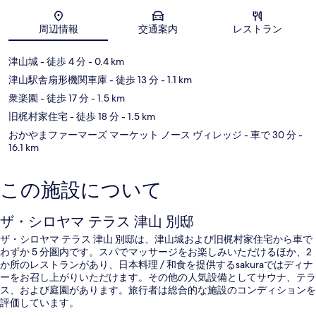
地図
周辺情報
交通案内
レストラン
津山城
- 徒歩 4 分
- 0.4 km
津山駅舎扇形機関車庫
- 徒歩 13 分
- 1.1 km
衆楽園
- 徒歩 17 分
- 1.5 km
旧梶村家住宅
- 徒歩 18 分
- 1.5 km
おかやまファーマーズ マーケット ノース ヴィレッジ
- 車で 30 分
-
16.1 km
この施設について
ザ・シロヤマ テラス 津山 別邸
ザ・シロヤマ テラス 津山 別邸は、津山城および旧梶村家住宅から車で
わずか 5 分圏内です。スパでマッサージをお楽しみいただけるほか、2
か所のレストランがあり、日本料理 / 和食を提供するsakuraではディナ
ーをお召し上がりいただけます。その他の人気設備としてサウナ、テラ
ス、および庭園があります。旅行者は総合的な施設のコンディションを
評価しています。