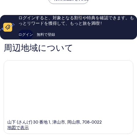
は
素
市
ト
晴
￥12,766
晴
岡
ら
ら
山
し
ログインすると、対象となる割引や特典を確認できます。も
し
津
い、
っとリワードを獲得して、もっと旅を満喫 !
い、
山
口
口
津
コ
ログイン
無料で登録
コ
山
ミ
ミ
市
469
周辺地域について
55
件
件
件
件
の
の
口
口
コ
コ
ミ
ミ
山下 (さんげ) 30 番地 1, 津山市, 岡山県, 708-0022
地図で表示