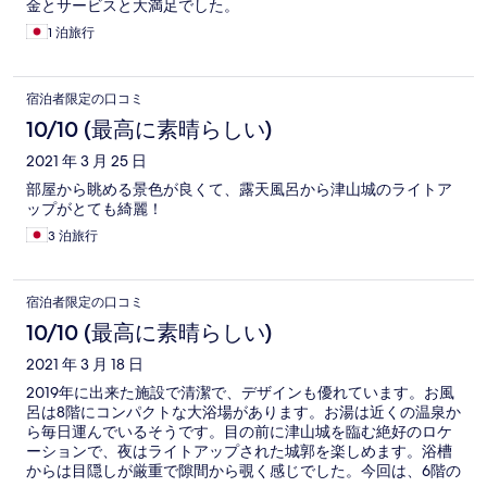
金とサービスと大満足でした。
1 泊旅行
宿泊者限定の口コミ
10/10 (最高に素晴らしい)
2021 年 3 月 25 日
部屋から眺める景色が良くて、露天風呂から津山城のライトア
ップがとても綺麗！
3 泊旅行
宿泊者限定の口コミ
10/10 (最高に素晴らしい)
2021 年 3 月 18 日
2019年に出来た施設で清潔で、デザインも優れています。お風
呂は8階にコンパクトな大浴場があります。お湯は近くの温泉か
ら毎日運んでいるそうです。目の前に津山城を臨む絶好のロケ
ーションで、夜はライトアップされた城郭を楽しめます。浴槽
からは目隠しが厳重で隙間から覗く感じでした。今回は、6階の