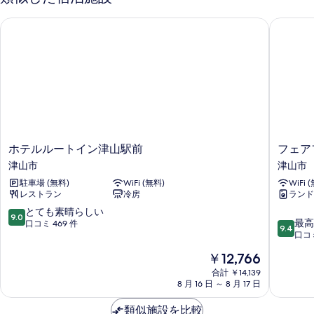
ホテルルートイン津山駅前
フェアフ
ホ
フ
ホテルルートイン津山駅前
フェア
テ
ェ
津山市
津山市
ル
ア
駐車場 (無料)
WiFi (無料)
WiFi 
ル
フ
レストラン
冷房
ランド
ー
ィ
ト
ー
10
とても素晴らしい
9.0
10
イ
ル
最高
段
口コミ 469 件
9.4
段
ン
ド・
口コミ
階
階
津
バ
中
現
￥12,766
中
山
イ・
9.0、
在
9.4、
駅
合計 ￥14,139
マ
と
の
8 月 16 日 ～ 8 月 17 日
最
前
リ
て
料
高
津
オ
も
金
類似施設を比較
に
山
ッ
素