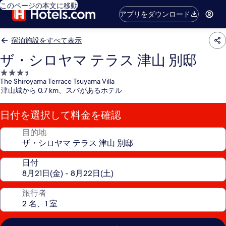
このページの本文に移動
アプリをダウンロード
宿泊施設をすべて表示
ザ・シロヤマ テラス 津山 別邸
3.5
The Shiroyama Terrace Tsuyama Villa
つ
津山城から 0.7 km、スパがあるホテル
星
宿
日付を選択して料金を確認
泊
施
目的地
設
日付
旅行者