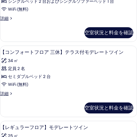
ス
シングルベッド 2 台およびシングルソファーベッド 1 台
テ
る
ー
ラ
付
WiFi (無料)
ト
ス
コ
【コ
詳細
付
フ
ン
ー
コ
ロ
フ
ー
空室状況と料金を確認
ナ
ォ
ナ
ア
ー
ー
ー
三
ト
ツ
【コンフォートフロア 三休】テラス付モデ
【コ
ツ
5
フ
【コンフォートフロア 三休】テラス付モデレートツイン
休】
イ
ン
ロ
イ
ン
デ
34 ㎡
ア
の
フ
ン
三
ラ
定員 2 名
詳
ォ
の
休】
細
ッ
セミダブルベッド 2 台
デ
ー
す
ラ
ク
WiFi (無料)
ト
べ
ッ
ス
【コ
詳細
ク
フ
て
ン
ツ
ス
ロ
フ
の
ツ
空室状況と料金を確認
イ
ォ
イ
ア
写
ー
ン
ン
三
真
ト
の
【レギュラーフロア】モデレートツイン |
【レ
の
6
フ
【レギュラーフロア】モデレートツイン
休】
詳
を
ギ
ロ
す
細
テ
25 ㎡