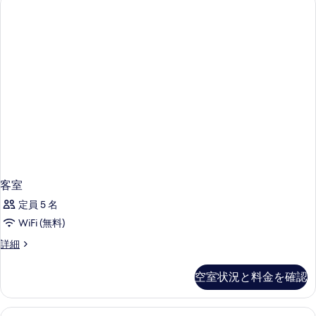
る
客室
定員 5 名
WiFi (無料)
客
詳細
室
の
空室状況と料金を確認
詳
細