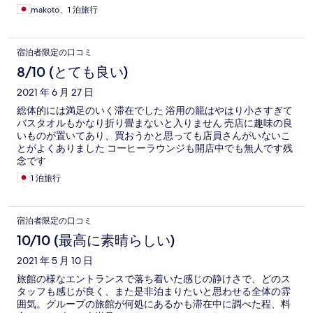
makoto、1 泊旅行
宿泊者限定の口コミ
8/10 (とても良い)
2021 年 6 月 27 日
総体的には満足のいく滞在でした 浴用の籠はやはり小さすぎて
バスタオルもかなり折り畳まないと入りません 売店に趣味の良
いものが置いてあり、買おうかと思っても店員さんがいないこ
とがよくありました コーヒーラウンジも開店中でも無人です残
念です
1 泊旅行
宿泊者限定の口コミ
10/10 (最高に素晴らしい)
2021 年 5 月 10 日
旅館の様なエントランスで落ち着いた感じの静けさで、どのス
タッフも感じが良く、また是非泊まりたいと思わせる全体の雰
囲気。グループの旅館が何処にあるかも滞在中に調べた程、料