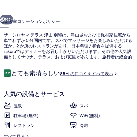
ラ
前へ
次へ
ス
195+
概要
客室
ロケーション
ポリシー
津
ザ・シロヤマ テラス 津山 別邸は、津山城および旧梶村家住宅から
山
車でわずか 5 分圏内です。スパでマッサージをお楽しみいただける
ほか、2 か所のレストランがあり、日本料理 / 和食を提供する
別
sakuraではディナーをお召し上がりいただけます。その他の人気設
邸
備としてサウナ、テラス、および庭園があります。旅行者は総合的
な施設のコンディションを評価しています。
の
口
とても素晴らしい
9.2
85 件の口コミをすべて表示
10段階中9.2
写
コ
ミ
【特別フロア 湯楼】専有露天風呂テラス付
真
人気の設備とサービス
ギ
ャ
温泉
スパ
ラ
駐車場 (無料)
WiFi (無料)
リ
レストラン
冷房
ー
すべて見る