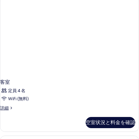
て
ロ
レ
真
ア】
の
ー
を
モ
写
デ
ト
表
真
レ
ダ
示
ー
を
ト
ブ
す
表
ダ
ル
る
ブ
示
の
ル
す
の
す
詳
る
べ
細
て
客室
の
定員 4 名
写
WiFi (無料)
真
客
詳細
を
室
表
の
空室状況と料金を確認
詳
示
細
す