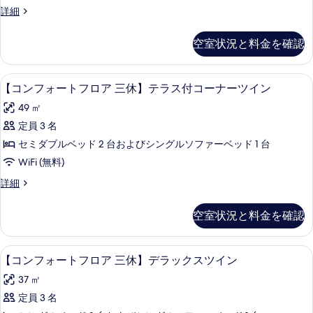
フ
テ
ス
【レ
詳細
ラ
の
ロ
ギ
付
ス
写
ア】
ュ
付
空室状況と料金を確認
ツ
ラ
真
ツ
和
ー
イ
イ
を
室
フ
ン
【コンフォートフロア 三休】テラス付コー
【コ
ン
6
ロ
【コンフォートフロア 三休】テラス付コーナーツイン
表
10
の
ン
ア】
の
詳
畳
示
49 ㎡
和
細
フ
す
の
室
す
定員 3 名
ォ
べ
10
す
る
セミダブルベッド 2 台およびシングルソファーベッド 1 台
畳
ー
て
べ
の
WiFi (無料)
ト
の
詳
て
【コ
詳細
細
フ
写
ン
の
ロ
フ
真
写
空室状況と料金を確認
ォ
ア
を
真
ー
三
表
ト
を
【コンフォートフロア 三休】デラックスツ
【コ
6
フ
【コンフォートフロア 三休】デラックスツイン
休】
示
表
ン
ロ
テ
37 ㎡
す
ア
示
フ
三
ラ
定員 3 名
る
す
ォ
休】