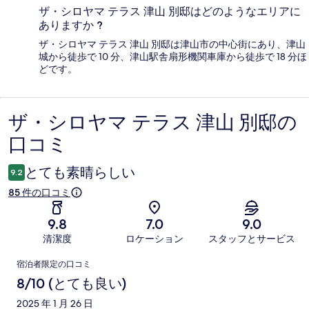
ザ・シロヤマ テラス 津山 別邸はどのようなエリアに
ありますか ?
ザ・シロヤマ テラス 津山 別邸は津山市の中心街にあり、津山
城から徒歩で 10 分、津山駅舎扇形機関車庫から徒歩で 18 分ほ
どです。
ザ・シロヤマ テラス 津山 別邸の
口
口コミ
コ
ミ
とても素晴らしい
9.2
85 件の口コミ
9.8
7.0
9.0
清潔度
ロケーション
スタッフとサービス
口
宿泊者限定の口コミ
コ
8/10 (とても良い)
ミ
2025 年 1 月 26 日