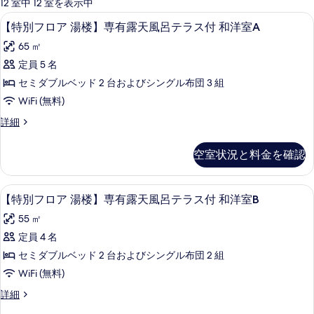
可
12 室中 12 室を表示中
能
【特別フロア 湯楼】専有露天風呂テラス付
【特
5
【特別フロア 湯楼】専有露天風呂テラス付 和洋室A
な
別
客
65 ㎡
フ
室
定員 5 名
ロ
の
セミダブルベッド 2 台およびシングル布団 3 組
ア
絞
WiFi (無料)
り
湯
【特
詳細
込
楼】
別
み
専
フ
条
空室状況と料金を確認
ロ
有
件
ア
露
湯
【特別フロア 湯楼】専有露天風呂テラス
【特
5
楼】
【特別フロア 湯楼】専有露天風呂テラス付 和洋室B
天
別
専
風
55 ㎡
有
フ
露
呂
定員 4 名
ロ
天
テ
セミダブルベッド 2 台およびシングル布団 2 組
風
ア
呂
ラ
WiFi (無料)
湯
テ
ス
【特
詳細
ラ
楼】
別
付
ス