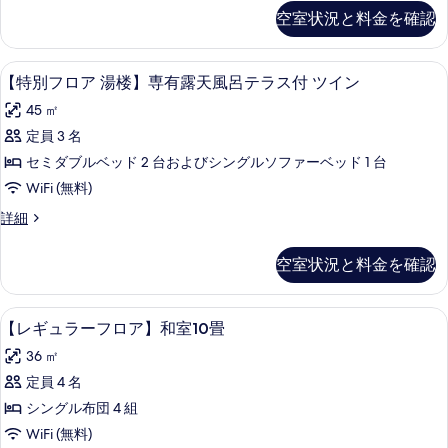
専
フ
付
空室状況と料金を確認
和
ロ
和
有
ア
洋
洋
露
湯
室
【特別フロア 湯楼】専有露天風呂テラス
【特
室
6
楼】
【特別フロア 湯楼】専有露天風呂テラス付 ツイン
天
A
別
A
専
の
風
45 ㎡
有
の
詳
フ
露
呂
定員 3 名
細
す
ロ
天
テ
セミダブルベッド 2 台およびシングルソファーベッド 1 台
風
べ
ア
呂
ラ
WiFi (無料)
て
湯
テ
ス
【特
詳細
ラ
の
楼】
別
付
ス
写
専
フ
付
空室状況と料金を確認
和
ロ
真
和
有
ア
洋
洋
を
露
湯
室
【レギュラーフロア】和室10畳 | 羽毛
【レ
室
5
楼】
【レギュラーフロア】和室10畳
表
天
B
ギ
B
専
の
示
風
36 ㎡
有
の
詳
ュ
露
す
呂
定員 4 名
細
す
ラ
天
る
テ
シングル布団 4 組
風
べ
ー
呂
ラ
WiFi (無料)
て