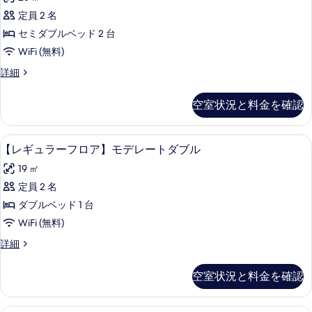
表
ア
ュ
べ
三
ラ
定員 2 名
示
ラ
て
休】
ス
セミダブルベッド 2 台
す
テ
ー
の
ラ
付
WiFi (無料)
る
フ
写
ス
モ
【レ
詳細
付
ロ
真
ギ
デ
モ
ア】
ュ
を
デ
空室状況と料金を確認
レ
ラ
レ
モ
表
ー
ー
ー
デ
示
フ
ト
【レギュラーフロア】モデレートダブル |
【レ
ト
5
ロ
【レギュラーフロア】モデレートダブル
レ
ツ
す
ギ
ア】
ツ
イ
ー
19 ㎡
る
モ
ン
ュ
イ
デ
ト
定員 2 名
の
ラ
ン
レ
詳
ツ
ダブルベッド 1 台
ー
ー
細
の
ト
イ
WiFi (無料)
フ
す
ツ
ン
【レ
詳細
イ
ロ
べ
ギ
の
ン
ア】
ュ
て
の
空室状況と料金を確認
す
ラ
詳
モ
の
ー
べ
細
デ
写
フ