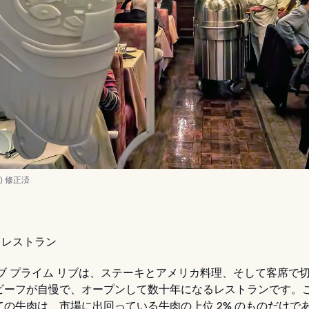
0
) 修正済
レストラン
オブ プライム リブは、ステーキとアメリカ料理、そして客席で
ビーフが自慢で、オープンして数十年になるレストランです。
ての牛肉は、市場に出回っている牛肉の上位 2% のものだけで