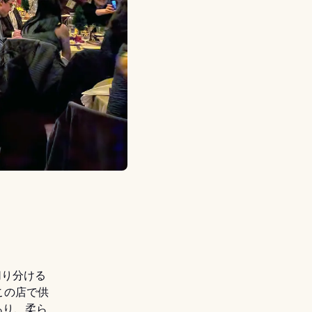
切り分ける
この店で供
あり、柔ら