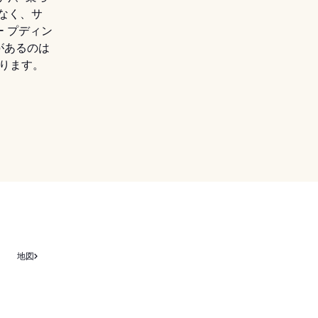
でなく、サ
 プディン
があるのは
あります。
地図