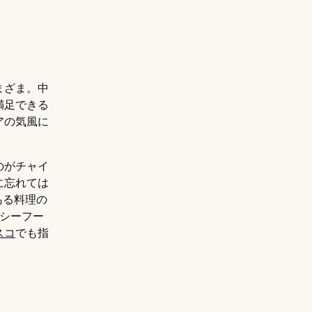
まざま。中
満足できる
アの気風に
のがチャイ
に忘れては
ある料理の
シーフー
スコ
でも指