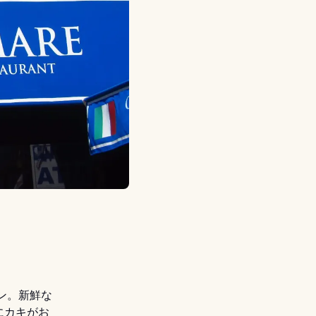
ン。新鮮な
にカキがお