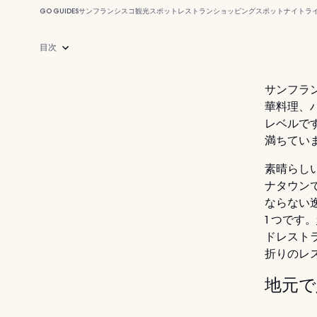
GO GUIDES
サンフランシスコ
観光スポット
レストラン
ショッピングスポット
ナイトラ
目次
サンフラ
華料理、
レベルで
満ちてい
素晴らし
ナタウン
ならない
1 つです。
ドレスト
折りのレ
地元で