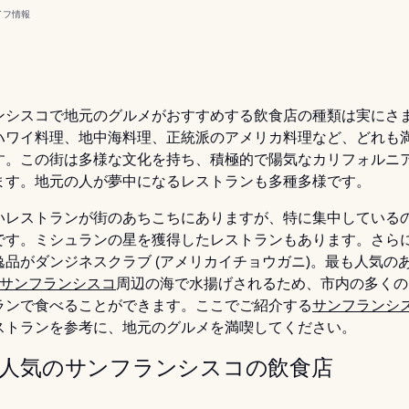
イフ
情報
ンシスコで地元のグルメがおすすめする飲食店の種類は実にさ
ハワイ料理、地中海料理、正統派のアメリカ料理など、どれも
す。この街は多様な文化を持ち、積極的で陽気なカリフォルニ
ます。地元の人が夢中になるレストランも多種多様です。
いレストランが街のあちこちにありますが、特に集中している
です。ミシュランの星を獲得したレストランもあります。さら
逸品がダンジネスクラブ (アメリカイチョウガニ)。最も人気の
サンフランシスコ
周辺の海で水揚げされるため、市内の多くの
ランで食べることができます。ここでご紹介する
サンフランシ
ストランを参考に、地元のグルメを満喫してください。
人気のサンフランシスコの飲食店