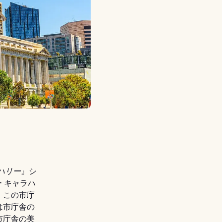
ハリー
』シ
リー キャラハ
、この市庁
は市庁舎の
市庁舎の美