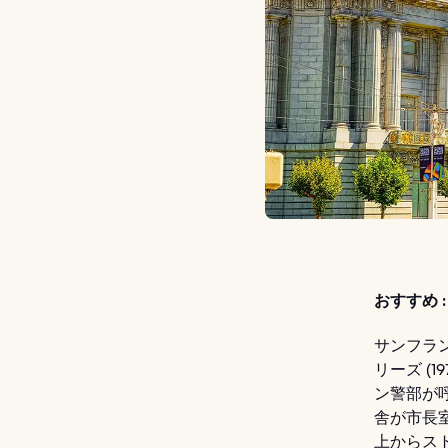
おすすめ :
サンフラ
リーズ (1
ン警部が
舎が市長
上からス