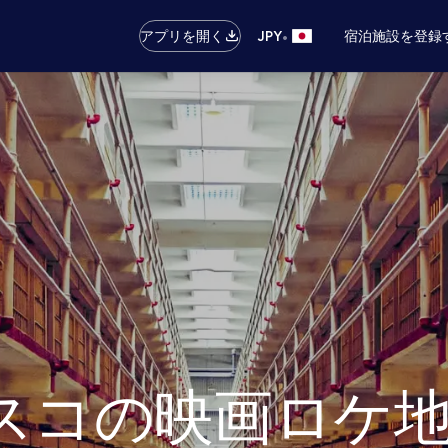
•
アプリを開く
JPY
宿泊施設を登録
コの映画ロケ地お