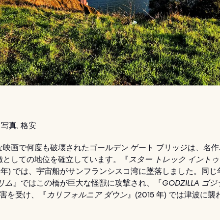
写真, 格安
な映画で何度も破壊されたゴールデン ゲート ブリッジは、名
徴としての地位を確立しています。『
スター トレック イントゥ
13 年) では、宇宙船がサンフランシスコ湾に墜落しました。同じ
リム
』ではこの橋が巨大な怪獣に攻撃され、『
GODZILLA ゴジ
被害を受け、『
カリフォルニア ダウン
』(2015 年) では津波に