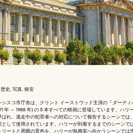
歴史, 写真, 格安
ンシスコ市庁舎は、クリント イーストウッド主演の『
ダーティ
971 年 ～ 1988 年) の 5 本すべての映画に登場しています。ハ
呼ばれ、逃走中の犯罪者への対応について報告するシーンでは
室として使用されています。ハリーが到着するまでのシーンで
トリートと周囲の景色を、ハリーが執務室へ向かうシーンでは