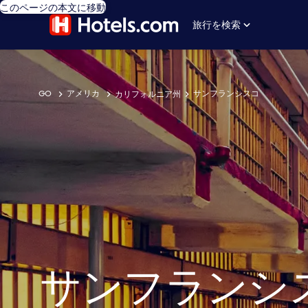
このページの本文に移動
旅行を検索
GO
アメリカ
サンフランシスコ
カリフォルニア州
サンフランシス