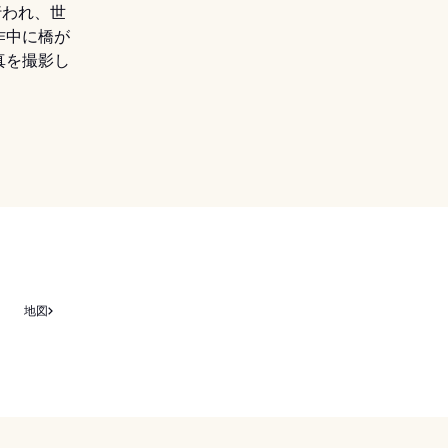
行われ、世
作中に橋が
真を撮影し
地図