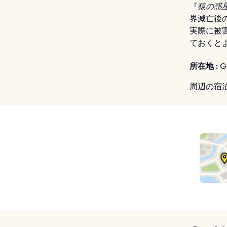
『
猿の惑星
界滅亡後
実際に被
ておくと
所在地 :
Go
周辺の宿