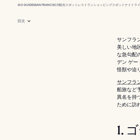
GO GUIDES
SAN FRANCISCO
観光スポット
レストラン
ショッピングスポット
ナイトラ
目次
サンフラ
美しい地
な急勾配
デン ゲ
怪獣や迫
サンフラ
船旅など
異名を持
ために訪
1.