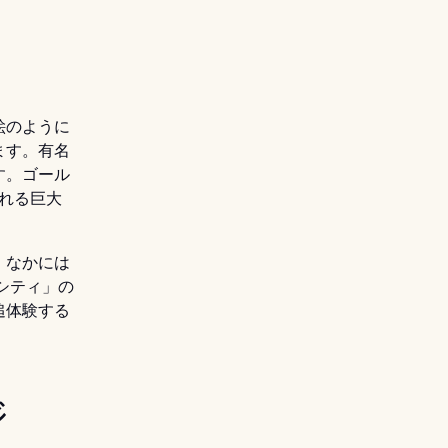
絵のように
ます。有名
す。ゴール
暴れる巨大
。なかには
シティ」の
追体験する
。
ジ