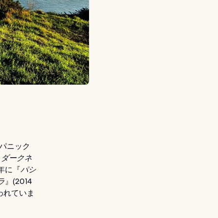
作パニック
 ダークネ
年に『
パシ
ラ
』(2014
襲われていま