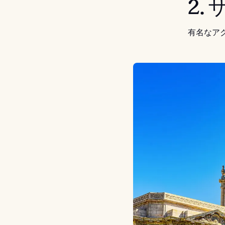
2.
有名なア