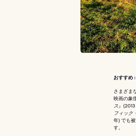
おすすめ :
さまざま
映画の象
ス
』(20
フィック 
年) でも
す。