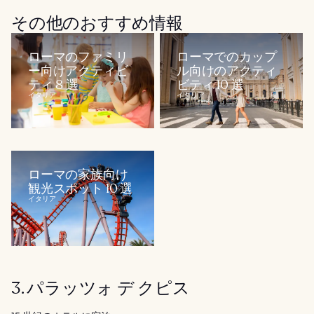
その他のおすすめ情報
ローマのファミリ
ローマでのカップ
ー向けアクティビ
ル向けのアクティ
ティ 8 選
ビティ 10 選
イタリア
イタリア
ローマの家族向け
観光スポット 10 選
イタリア
3. パラッツォ デ クピス