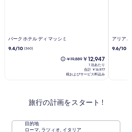
パ
ア
パーク ホテル ディ マッシミ
アリア パ
ー
リ
10
10
9.4/10
9.6/10
(360)
(17
ク
ア
段
段
ホ
パ
現
￥12,947
階
階
以
￥19,889
テ
レ
在
中
中
前
1 泊あたり
ル
ス
の
9.4、
9.6、
の
合計 ￥16,977
デ
by
料
(360)
(178)
料
税およびサービス料込み
ィ
金
OMNIA
件
件
金
は
マ
の
ホ
の
は
￥12,947
口
口
￥19,889、
ッ
テ
コ
コ
通
シ
ル
旅行の計画をスタート !
ミ
ミ
常
ミ
ズ
料
金
に
つ
目的地
い
ローマ, ラツィオ, イタリア