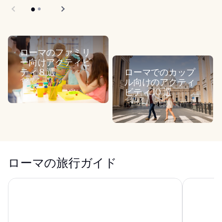
ローマのファミリ
ー向けアクティビ
ティ 8 選
ローマでのカップ
イタリア
ル向けのアクティ
ビティ 10 選
イタリア
ローマの旅行ガイド
パーク ホテル ディ マッシミ
アリア パレ