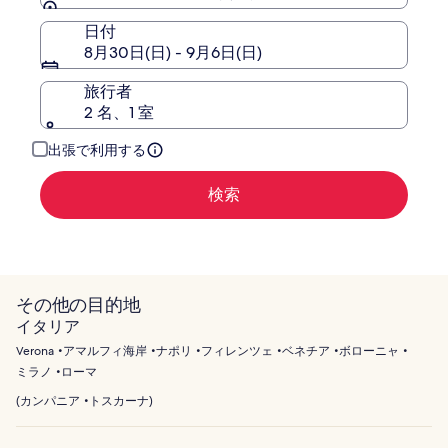
て
の
日付
詳
8月30日(日) - 9月6日(日)
細
を
旅行者
表
2 名、1 室
示。
出張で利用する
検索
その他の目的地
イタリア
Verona
アマルフィ海岸
ナポリ
フィレンツェ
ベネチア
ボローニャ
ミラノ
ローマ
(
カンパニア
トスカーナ
)