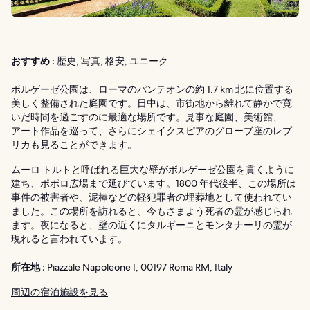
おすすめ :
歴史, 写真, 格安, ユニーク
ボルゲーゼ公園は、ローマのパンテオンの約 1.7 km 北に位置する
美しく整備された庭園です。日中は、市街地から離れて静かで寛
いだ時間を過ごすのに最適な場所です。見事な庭園、美術館、
アート作品を巡って、さらにシェイクスピアのグローブ座のレプ
リカも見ることができます。
ムーロ トルトと呼ばれる巨大な壁がボルゲーゼ公園を貫くように
建ち、ポポロ広場まで延びています。1800 年代後半、この場所は
事件の被害者や、泥棒などの軽犯罪者の埋葬地として使われてい
ました。この場所を訪れると、今もさまよう死者の霊が感じられ
ます。夜になると、壁の近くにタルギーニとモンタナーリの霊が
現れると言われています。
所在地 :
Piazzale Napoleone I, 00197 Roma RM, Italy
周辺の宿泊施設を見る