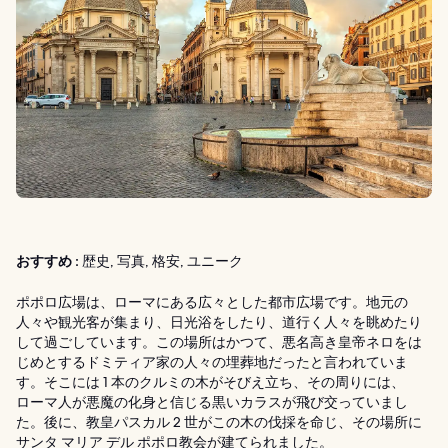
おすすめ :
歴史, 写真, 格安, ユニーク
ポポロ広場は、ローマにある広々とした都市広場です。地元の
人々や観光客が集まり、日光浴をしたり、道行く人々を眺めたり
して過ごしています。この場所はかつて、悪名高き皇帝ネロをは
じめとするドミティア家の人々の埋葬地だったと言われていま
す。そこには 1 本のクルミの木がそびえ立ち、その周りには、
ローマ人が悪魔の化身と信じる黒いカラスが飛び交っていまし
た。後に、教皇パスカル 2 世がこの木の伐採を命じ、その場所に
サンタ マリア デル ポポロ教会が建てられました。