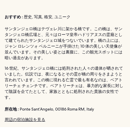
おすすめ :
歴史, 写真, 格安, ユニーク
サンタンジェロ橋はテヴェレ川に架かる橋です。この橋は、サン
タンジェロ橋広場と、元々はローマ皇帝ハドリアヌスの霊廟とし
て建てられたサンタンジェロ城をつないでいます。橋の上には、
ジャン ロレンツォ ベルニーニが手掛けた 10 体の美しい天使像が
並んでいます。その美しい姿とは裏腹に、この観光スポットには
暗い過去があります。
16 世紀、サンタンジェロ橋には処刑された人々の遺体が晒されて
いました。伝説では、夜になるとその霊が橋の周りをさまようと
言われています。この橋に現れる亡霊で最も有名なのは、ベアト
リーチェ チェンチです。ベアトリーチェは、暴力的な家長に対し
て陰謀を企てたとして、家族とともに処刑された貴族の女性で
す。
所在地 :
Ponte Sant’Angelo, 00186 Roma RM, Italy
周辺の宿泊施設を見る