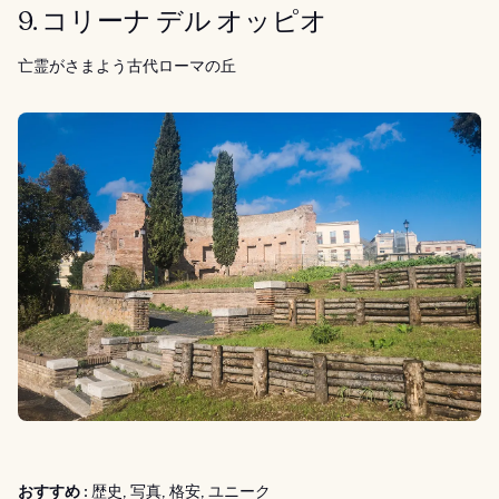
9. コリーナ デル オッピオ
亡霊がさまよう古代ローマの丘
おすすめ :
歴史, 写真, 格安, ユニーク