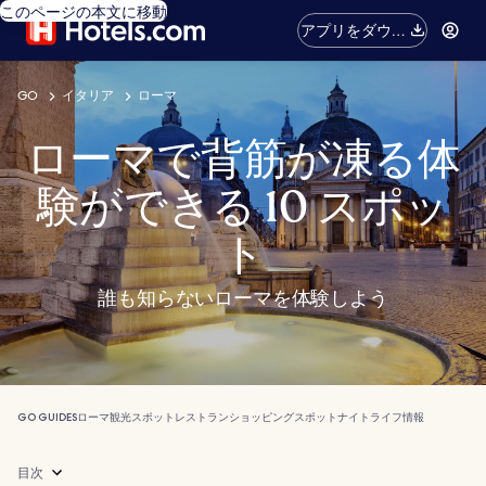
このページの本文に移動
アプリをダウン
ロード
GO
イタリア
ローマ
ローマで背筋が凍る体
験ができる 10 スポッ
ト
誰も知らないローマを体験しよう
GO GUIDES
ローマ
観光スポット
レストラン
ショッピングスポット
ナイトライフ
情報
目次