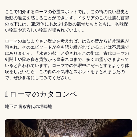
ここで紹介するローマの心霊スポットでは、この街の長い歴史と
激動の過去を感じることができます。イタリアのこの壮麗な首都
の地下には、(数万体にも及ぶ) 多数の骸骨たちとともに、興味深
い物語や恐ろしい物語が埋もれています。
ローマ
の血なまぐさい歴史を考えれば、はるか昔から超常現象が
噂され、そのエピソードが今も語り継がれていることは不思議で
はありません。「永遠の都」と称されるこの街は、古代ローマの
剣闘士や悩み多き貴族から皇帝ネロまで、多くの霊がさまよって
いると言われています。ローマでの休暇中にぞっとするような体
験をしたいなら、この街の不気味なスポットをまとめましたの
で、ぜひ参考にしてみてください。
1. ローマのカタコンベ
地下に眠る古代の埋葬地