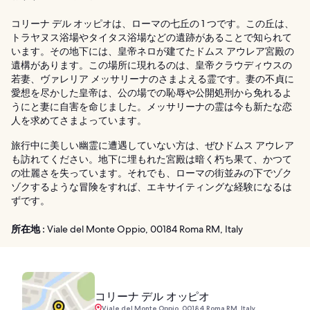
コリーナ デル オッピオは、ローマの七丘の 1 つです。この丘は、
トラヤヌス浴場やタイタス浴場などの遺跡があることで知られて
います。その地下には、皇帝ネロが建てたドムス アウレア宮殿の
遺構があります。この場所に現れるのは、皇帝クラウディウスの
若妻、ヴァレリア メッサリーナのさまよえる霊です。妻の不貞に
愛想を尽かした皇帝は、公の場での恥辱や公開処刑から免れるよ
うにと妻に自害を命じました。メッサリーナの霊は今も新たな恋
人を求めてさまよっています。
旅行中に美しい幽霊に遭遇していない方は、ぜひドムス アウレア
も訪れてください。地下に埋もれた宮殿は暗く朽ち果て、かつて
の壮麗さを失っています。それでも、ローマの街並みの下でゾク
ゾクするような冒険をすれば、エキサイティングな経験になるは
ずです。
所在地 :
Viale del Monte Oppio, 00184 Roma RM, Italy
コリーナ デル オッピオ
Viale del Monte Oppio, 00184 Roma RM, Italy