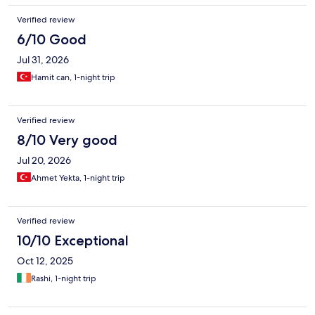
Antalya’nın sıcak denizinden sonra havuz’a girip serinlemek
Verified review
gerçekten bize çok iyi geldi. Ayrıca wifi’nin mevcut olup klimanın
sorunsuz çalışması bizi çok mutlu etti. En başta gelip gelmemek
6/10 Good
arasında kararsız kaldık fakat gidince hiç pişman olmadık. Bizi
Jul 31, 2026
sürekli hoşgeldiniz tarzı yaklaşımlarla günümüzün nasıl geçtiğini
sormaları çok hoşumuza gitti. Umarım çok yakın zamanda tekrar
Hamit can, 1-night trip
misafiriniz oluruz. Her şey için çok teşekkür ederiz. Burada
konaklamak isteyen herkese tavsiye ederim.
Verified review
8/10 Very good
Jul 20, 2026
Ahmet Yekta, 1-night trip
Verified review
10/10 Exceptional
Oct 12, 2025
Rashi, 1-night trip