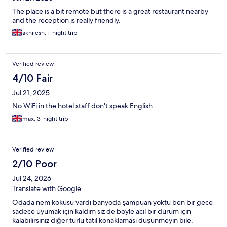
The place is a bit remote but there is a great restaurant nearby
and the reception is really friendly.
akhilesh, 1-night trip
Verified review
4/10 Fair
Jul 21, 2025
No WiFi in the hotel staff don't speak English
max, 3-night trip
Verified review
2/10 Poor
Jul 24, 2026
Translate with Google
Odada nem kokusu vardı banyoda şampuan yoktu ben bir gece
sadece uyumak için kaldım siz de böyle acil bir durum için
kalabilirsiniz diğer türlü tatil konaklaması düşünmeyin bile.