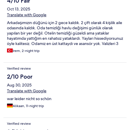
4/10 Fair
Oct 13, 2025
Translate with Google
Arkadaşımızın düğünü için 2 gece kaldık. 2 çift olarak 4 kişilik aile
odasında kaldık. Oda temizliği havlu değişimi günlük olarak
yapılan bir yer değil. Otelin temizliği güzeldi ama yataklar
hayatımda yattığım en rahatsız yataklardı. Yayları hissediyorsunuz
öyle kalitesiz. Odamız en üst kattaydı ve asansör yok. Valizleri 3
kat taşımak zorundasınız. Wifi var mı dediğimizde odanızda yok
Irem, 2-night trip
lobide var dediler?? Wifi en üst kata yayamamışlar üst katlarda
çekmiyormuş. Kahvaltı o kadar az ürün ki. En ucuz incecik kağıt
gibi dilimli peynir zeytin ekmek yağ bal ve çay bu kadar.
Verified review
2/10 Poor
Aug 30, 2025
Translate with Google
war leider nicht so schön
Alikaan, 11-night trip
Verified review