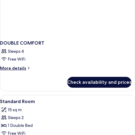
DOUBLE COMFORT
Sleeps 4
Free WiFi
More
More details
details
for
Check availability and prices
DOUBLE
COMFORT
View
WiFi (free)
4
Standard Room
all
15 sq m
photos
Sleeps 2
for
Standard
1 Double Bed
Room
Free WiFi