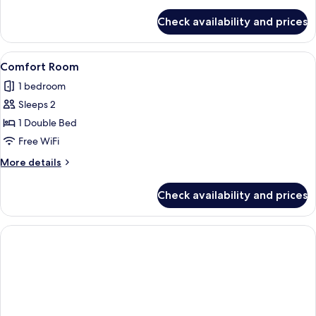
details
for
Check availability and prices
Family
Room
View
A modern hotel room with a large bed,
6
Comfort Room
all
1 bedroom
photos
Sleeps 2
for
Comfort
1 Double Bed
Room
Free WiFi
More
More details
details
for
Check availability and prices
Comfort
Room