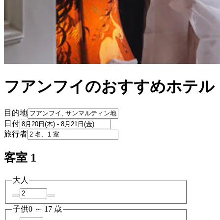
フアンフイのおすすめホテル
目的地
日付
旅行者
客室 1
大人
子供
0 ～ 17 歳