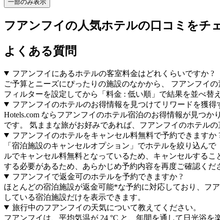
一部のみ表示
フアンフイの人気ホテルの口コミをチ
よくある質問
フアンフイにあるホテルの客室料金はどれくらいですか ?
ご予算とニーズにぴったりの施設のなかから、 フアンフイの
フィルターを設定してから「料金 : 低い順」で結果を並べ替
フアンフイのホテルのお得情報を見つけてリワードを獲得す
Hotels.com ならフアンフイのホテル宿泊のお得情報
です。 気ままな旅がお好みであれば、フアンフイのホテルの
フアンフイのホテルをキャンセル料無料で予約できますか 
「宿泊施設のキャンセルオプション」でホテルを絞り込んで
ルでキャンセル料無料となっているため、キャンセルすること
する必要があるため、あらかじめ予約内容を再度ご確認くだ
フアンフイで返金可のホテルを予約できますか ?
ほとんどの宿泊施設が返金可能*な予約に対応しており、フ
している宿泊施設だけを表示できます。
旅行中のフアンフイの天気について教えてください。
フアンフイは、平均気温が 24 °C と、年間を通して日光浴