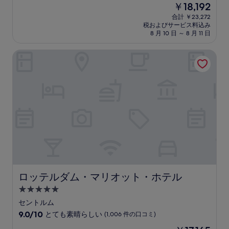
現
￥18,192
階
泊
在
中
合計 ￥23,272
施
の
税およびサービス料込み
9.0、
設
料
8 月 10 日 ～ 8 月 11 日
と
金
て
は
ロッテルダム・マリオット・ホテル
も
￥18,192
素
晴
ら
し
い、
(3,637
件
の
口
コ
ミ)
件
の
ロッテルダム・マリオット・ホテル
ロッテルダム・マリオット・ホテル
口
5.0
コ
つ
ミ
セントルム
星
10
9.0/10
とても素晴らしい
(1,006 件の口コミ)
宿
段
現