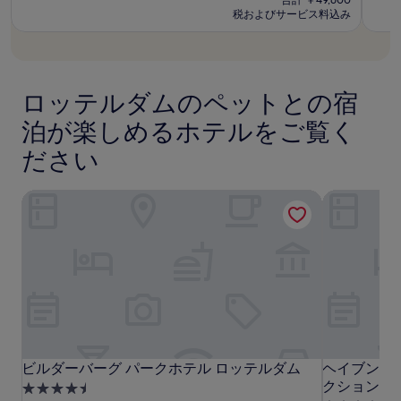
が
良
に
料
金
税およびサービス料込み
ホ
ホ
レ
あ
い、
良
金
は
テ
テ
ス
り
(1,014
い、
は
￥25,372
ま
ル
ル
ロ
件
(1,00
￥18,380
す。
の
ロ
ロ
ッ
件
別
口
の
ッ
ロッテルダムのペットとの宿
ッ
テ
途、
コ
口
テ
テ
ル
利
ミ)
泊が楽しめるホテルをご覧く
コ
ル
ル
ダ
用
件
ミ)
規
ださい
ダ
の
ダ
ム
件
約
口
の
ム
ム
-
が
コ
口
セ
ビルダーバーグ パークホテル ロッテルダム
ヘイブン ホ
適
ミ
コ
ン
用
ミ
ト
さ
れ
ラ
る
ル
場
ス
合
テ
が
あ
ー
り
シ
ま
ビ
ビ
ヘ
ビルダーバーグ パークホテル ロッテルダム
ヘイブン ホ
ビルダーバーグ パークホテル ロッテルダム
ヘイブン ホ
ョ
す。
ル
ル
イ
クション b
4.5
ン