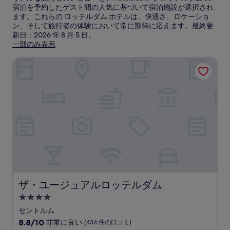
宿泊を予約したゲスト間の人気に基づいて宿泊施設が選択され
ます。これらの ロッテルダム ホテルは、快適さ、ロケーショ
ン、そして旅行者の体験において常に期待に応えます。最終更
新日：
2026 年 8 月 5 日
。
一部のみ表示
ザ・ユージュアルロッテルダム
ザ・ユージュアルロッテルダム
ザ・ユージュアルロッテルダム
4.0
つ
セントルム
星
10
8.8/10
非常に良い
(434 件の口コミ)