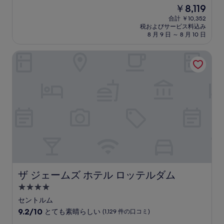
宿
段
現
￥8,119
階
泊
在
中
合計 ￥10,352
施
の
税およびサービス料込み
8.8、
設
料
8 月 9 日 ～ 8 月 10 日
非
金
常
は
ザ ジェームズ ホテル ロッテルダム
に
￥8,119
良
い、
(434
件
の
口
コ
ミ)
件
の
口
コ
ミ
ザ ジェームズ ホテル ロッテルダム
ザ ジェームズ ホテル ロッテルダム
4.0
つ
セントルム
星
10
9.2/10
とても素晴らしい
(1,129 件の口コミ)
宿
段