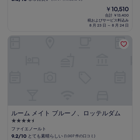
宿
段
現
￥10,510
階
泊
在
中
合計 ￥13,400
施
の
税およびサービス料込み
8.8、
設
料
8 月 23 日 ～ 8 月 24 日
非
金
常
は
ルーム メイト ブルーノ、ロッテルダム
に
￥10,510
良
い、
(1,007
件
の
口
コ
ミ)
件
の
口
コ
ミ
ルーム メイト ブルーノ、ロッテルダム
ルーム メイト ブルーノ、ロッテルダム
4.5
つ
ファイエノールト
星
10
9.2/10
とても素晴らしい
(1,007 件の口コミ)