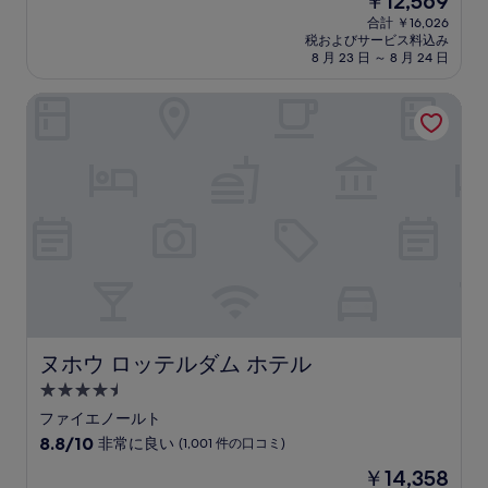
￥12,569
階
泊
在
中
合計 ￥16,026
施
の
税およびサービス料込み
9.0、
設
料
8 月 23 日 ～ 8 月 24 日
と
金
て
は
ヌホウ ロッテルダム ホテル
も
￥12,569
素
晴
ら
し
い、
(402
件
の
口
コ
ミ)
件
の
ヌホウ ロッテルダム ホテル
ヌホウ ロッテルダム ホテル
口
4.5
コ
つ
ミ
ファイエノールト
星
10
8.8/10
非常に良い
(1,001 件の口コミ)
宿
段
現
￥14,358
階
泊