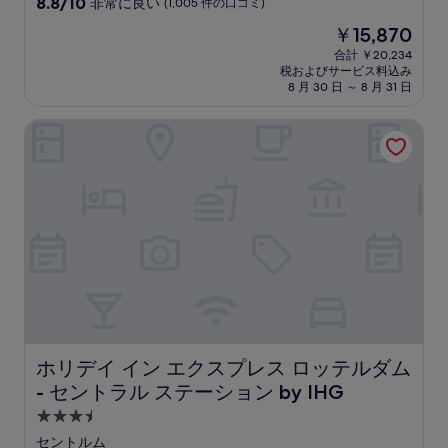
10
8.8/10
非常に良い
(1,005 件の口コミ)
宿
段
現
￥15,870
階
泊
在
中
合計 ￥20,234
施
の
税およびサービス料込み
8.8、
設
料
8 月 30 日 ～ 8 月 31 日
非
金
常
は
ホリデイ イン エクスプレス ロッテルダム - セントラル ステー
に
￥15,870
良
い、
(1,005
件
の
口
コ
ミ)
件
の
口
コ
ミ
ホリデイ イン エクスプレス ロッテルダム - セントラル ステ
ホリデイ イン エクスプレス ロッテルダム
- セントラル ステーション by IHG
3.5
つ
セントルム