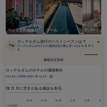
泊
by
大
ヒ
人
ル
2
ト
名
利
ン
用
ペットとの宿泊可
プール
アパートメン
時
の
ロ
ロッテルダム旅行のベストシーズンは ?
最
ッ
低
ロッテルダムのホテルの価格設定が最も安いのは 12 月 月で
テ
す。
価
ル
格
ダ
で
価格設定
気候
ム
す。
旅
料
行
ロッテルダムのホテルの価格動向
の
金
ベ
お
1 泊 2 名のご利用時の料金に基づきます
ス
よ
ト
び
シ
12 月 月に空きがある施設を表示
空
ー
室
ズ
状
ン
 月
9 月
10 月
11 月
12 月
1 月
2 月
3 月
況
は
?
は
￥40,000