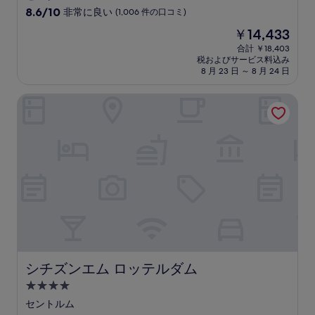
星
10
8.6/10
非常に良い
(1,006 件の口コミ)
宿
段
現
￥14,433
階
泊
在
中
合計 ￥18,403
施
の
税およびサービス料込み
8.6、
設
料
8 月 23 日 ～ 8 月 24 日
非
金
常
は
シチズンエム ロッテルダム
に
￥14,433
良
い、
(1,006
件
の
口
コ
ミ)
件
の
口
コ
ミ
シチズンエム ロッテルダム
シチズンエム ロッテルダム
4.0
つ
セントルム