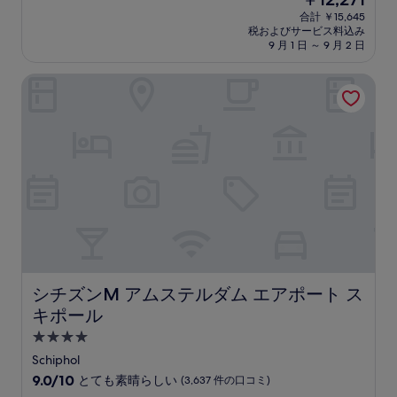
階
泊
在
中
合計 ￥15,645
施
の
税およびサービス料込み
9.0、
設
料
9 月 1 日 ～ 9 月 2 日
と
金
て
は
シチズンM アムステルダム エアポート スキポール
も
￥12,271
素
晴
ら
し
い、
(1,155
件
の
口
コ
ミ)
件
の
シチズンM アムステルダム エアポート スキポール
シチズンM アムステルダム エアポート ス
口
キポール
コ
ミ
4.0
つ
Schiphol
星
10
9.0/10
とても素晴らしい
(3,637 件の口コミ)
宿
段