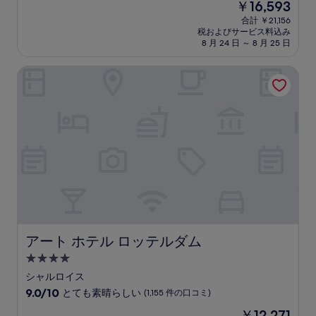
現
￥16,593
階
泊
在
中
合計 ￥21,156
施
の
税およびサービス料込み
9.0、
設
料
8 月 24 日 ～ 8 月 25 日
と
金
て
は
アート ホテル ロッテルダム
も
￥16,593
素
晴
ら
し
い、
(42
件
の
口
コ
ミ)
件
の
アート ホテル ロッテルダム
アート ホテル ロッテルダム
口
4.0
コ
つ
ミ
シャルロイス
星
10
9.0/10
とても素晴らしい
(1,155 件の口コミ)
宿
段
現
￥12,271