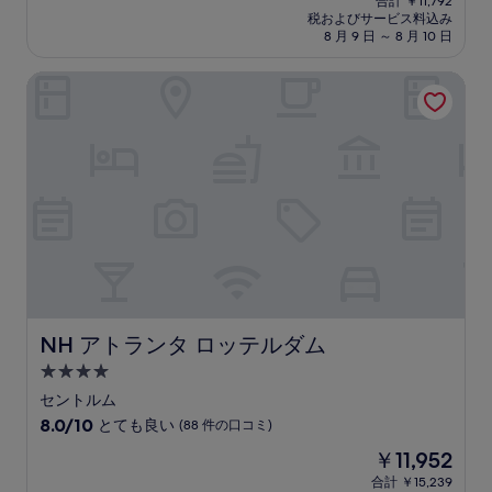
中
合計 ￥11,792
施
の
税およびサービス料込み
9.0、
設
料
8 月 9 日 ～ 8 月 10 日
と
金
て
は
NH アトランタ ロッテルダム
も
￥9,249
素
晴
ら
し
い、
(45
件
の
口
コ
ミ)
件
の
NH アトランタ ロッテルダム
NH アトランタ ロッテルダム
口
4.0
コ
つ
ミ
セントルム
星
10
8.0/10
とても良い
(88 件の口コミ)
宿
段
現
￥11,952
階
泊
在
中
合計 ￥15,239