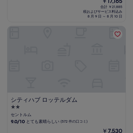
￥17,165
階
泊
在
中
合計 ￥21,885
施
の
税およびサービス料込み
9.0、
設
料
8 月 9 日 ～ 8 月 10 日
と
金
て
は
シティハブ ロッテルダム
も
￥17,165
素
晴
ら
し
い、
(1,006
件
の
口
コ
ミ)
件
の
シティハブ ロッテルダム
シティハブ ロッテルダム
口
2.0
コ
つ
ミ
セントルム
星
10
9.0/10
とても素晴らしい
(572 件の口コミ)
宿
段
現
￥7,530
階