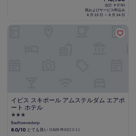
泊
在
中
合計 ￥17,761
施
の
税およびサービス料込み
8.2、
設
料
8 月 23 日 ～ 8 月 24 日
と
金
て
は
イビス スキポール アムステルダム エアポート ホテル
も
￥13,930
良
い、
(1,006
件
の
口
コ
ミ)
件
の
口
コ
ミ
イビス スキポール アムステルダム エアポート ホテル
イビス スキポール アムステルダム エアポ
ート ホテル
3.0
つ
Badhoevedorp
星
10
8.0/10
とても良い
(1,825 件の口コミ)
宿
段