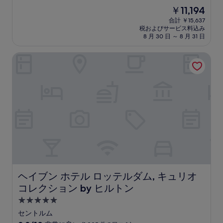
宿
段
現
￥11,194
階
泊
在
中
合計 ￥15,637
施
の
税およびサービス料込み
8.8、
設
料
8 月 30 日 ～ 8 月 31 日
非
金
常
は
ヘイブン ホテル ロッテルダム, キュリオ コレクション by 
に
￥11,194
良
い、
(1,014
件
の
口
コ
ミ)
件
の
口
コ
ミ
ヘイブン ホテル ロッテルダム, キュリオ コレクション by
ヘイブン ホテル ロッテルダム, キュリオ
コレクション by ヒルトン
5.0
つ
セントルム
星