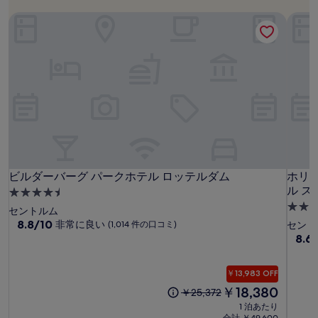
表
8
用
月
示
時
ビルダーバーグ パークホテル ロッテルダム
ホリデ
の
7
中
最
日
の
低
～
旅
価
8
行
格
月
で
期
す。
9
間
料
日
:
金
お
よ
び
ビ
ビ
ホ
ビルダーバーグ パークホテル ロッテルダム
ホリデ
ビルダーバーグ パークホテル ロッテルダム
ホリデ
空
ル
ル
リ
ル ス
4.5
室
ダ
ダ
デ
3.5
つ
状
セントルム
況
ー
ー
イ
つ
星
10
8.8/10
非常に良い
(1,014 件の口コミ)
セント
は
段
バ
バ
イ
星
10
8.6
宿
変
階
段
ー
ー
ン
宿
泊
動
中
階
グ
グ
エ
泊
施
す
8.8、
￥13,983 OFF
中
パ
パ
ク
施
る
設
非
8.6
現
￥18,380
元
￥25,372
場
ー
常
ー
ス
設
非
在
の
1 泊あたり
合
に
常
ク
の
ク
プ
料
合計 ￥49,600