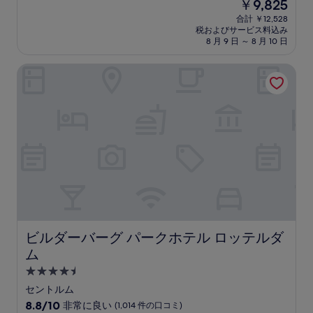
現
￥9,825
階
泊
在
中
合計 ￥12,528
施
の
税およびサービス料込み
9.2、
設
料
8 月 9 日 ～ 8 月 10 日
と
金
て
は
ビルダーバーグ パークホテル ロッテルダム
も
￥9,825
素
晴
ら
し
い、
(1,129
件
の
口
コ
ミ)
件
の
ビルダーバーグ パークホテル ロッテルダム
ビルダーバーグ パークホテル ロッテルダ
口
ム
コ
ミ
4.5
つ
セントルム
星
10
8.8/10
非常に良い
(1,014 件の口コミ)