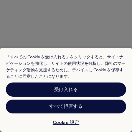
「すべての Cookie を受け入れる」をクリックすると、サイトナ
ビゲーションを強化し、サイトの使用状況を分析し、弊社のマー
ケティング活動を支援するために、デバイスに Cookie を保存す
ることに同意したことになります。
ロッテルダムはミュージアムと演劇の質の高さで高く評価されてお
り、旧ルクソール劇場やデ ドゥーレン (ホール)などの文化スポット
受け入れる
があります。ロマンチックなこの町は建築物、そしてオランダ カジ
ノ ロッテルダムや市庁舎などの見どころで旅行者に人気があります
すべて拒否する
ロッテルダムのホテルをすべて表示
Cookie 設定
ロッテルダムの人気ホテルの口