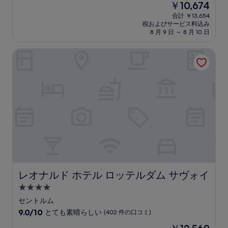
現
￥10,674
階
泊
在
中
合計 ￥13,654
施
の
税およびサービス料込み
8.0、
設
料
8 月 9 日 ～ 8 月 10 日
と
金
て
は
レオナルド ホテル ロッテルダム サヴォイ
も
￥10,674
良
い、
(1,825
件
の
口
コ
ミ)
件
の
口
コ
ミ
レオナルド ホテル ロッテルダム サヴォイ
レオナルド ホテル ロッテルダム サヴォイ
4.0
つ
セントルム
星
10
9.0/10
とても素晴らしい
(402 件の口コミ)
宿
段
現