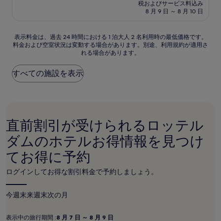
施
の
税およびサービス料込み
8.0、
設
料
8 月 9 日 ～ 8 月 10 日
と
金
て
は
も
表
￥11,952
表示料金は、過去 24 時間における 1 泊大人 2 名利用時の最低価格です。
良
料金および空室状況は変動する場合があります。別途、利用規約が適用さ
示
い、
れる場合があります。
料
(88
金
件
は、
すべての施設を表示
の
過
口
去
コ
24
ミ)
時
件
間
の
直前割引が受けられるロッテル
に
口
お
ダムのホテルお得情報を見つけ
コ
け
ミ
てお得に予約
る
1
泊
ログインしてお得な割引料金で予約しましょう。
大
人
今週末
来週末
次の月
2
名
利
表示中の旅行期間 :
8 月 7 日 ～ 8 月 9 日