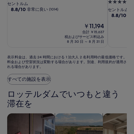
ダ
ダ
ブ
5.0
つ
by
セントルム
ー
ー
ン
つ
星
10
8.8/10
IHG
非常に良い
(1014)
セントルム
段
バ
バ
ホ
星
10
8.8/10
宿
非
階
段
ー
ー
テ
宿
泊
中
現
￥11,194
階
グ
グ
ル
泊
施
8.8、
在
中
合計 ￥15,637
パ
パ
ロ
施
設
非
の
8.8、
税およびサービス料込み
ー
常
料
ー
ッ
設
非
8 月 30 日 ～ 8 月 31 日
に
金
常
ク
ク
テ
良
は
に
ホ
ホ
ル
表
い、
￥11,194
表示料金は、過去 24 時間における 1 泊大人 2 名利用時の最低価格です。
良
テ
テ
ダ
料金および空室状況は変動する場合があります。別途、利用規約が適用さ
示
(1014)
い、
れる場合があります。
ル
ル
ム,
料
件
(1005)
金
の
ロ
ロ
キ
件
は、
口
すべての施設を表示
の
ッ
ッ
ュ
過
コ
口
テ
テ
リ
去
ミ
コ
ロッテルダムでいつもと違う
ル
ル
オ
24
ミ
ダ
時
ダ
コ
滞在を
間
ム
ム
レ
に
ク
ペットと泊まれる宿泊施設を検索する
プール付きの宿泊施設を検索する
アパートメン
お
シ
け
ョ
る
1
ン