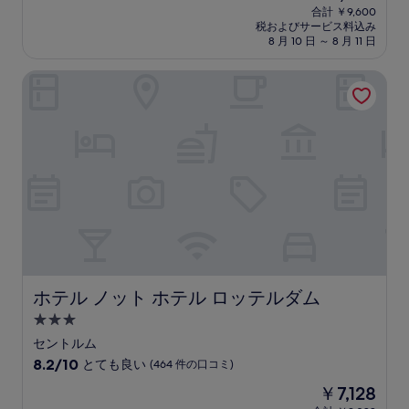
泊
在
中
合計 ￥9,600
施
の
税およびサービス料込み
9.0、
設
料
8 月 10 日 ～ 8 月 11 日
と
金
て
は
ホテル ノット ホテル ロッテルダム
も
￥7,530
素
晴
ら
し
い、
(572
件
の
口
コ
ミ)
件
の
ホテル ノット ホテル ロッテルダム
ホテル ノット ホテル ロッテルダム
口
3.0
コ
つ
ミ
セントルム
星
10
8.2/10
とても良い
(464 件の口コミ)
宿
段
現
￥7,128
階
泊
在