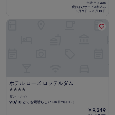
在
中
合計 ￥18,306
施
の
税およびサービス料込み
8.8、
設
料
8 月 9 日 ～ 8 月 10 日
非
金
常
は
ホテル ローズ ロッテルダム
に
￥14,358
良
い、
(1,001
件
の
口
コ
ミ)
件
の
口
コ
ミ
ホテル ローズ ロッテルダム
ホテル ローズ ロッテルダム
4.0
つ
セントルム
星
10
9.0/10
とても素晴らしい
(45 件の口コミ)
宿
段
現
￥9,249
階
泊
在