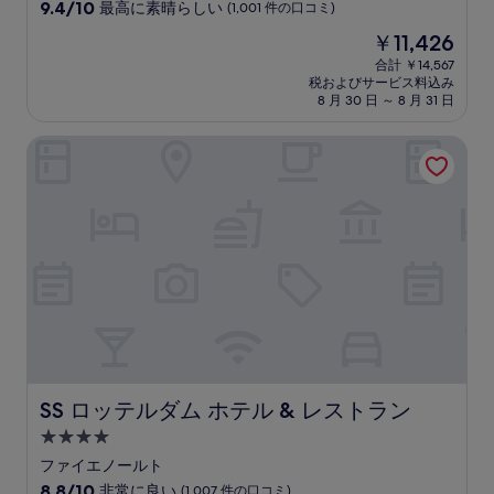
星
10
9.4/10
最高に素晴らしい
(1,001 件の口コミ)
宿
段
現
￥11,426
階
泊
在
中
合計 ￥14,567
施
の
税およびサービス料込み
9.4、
設
料
8 月 30 日 ～ 8 月 31 日
最
金
高
は
SS ロッテルダム ホテル & レストラン
に
￥11,426
素
晴
ら
し
い、
(1,001
件
の
口
コ
ミ)
件
の
SS ロッテルダム ホテル & レストラン
SS ロッテルダム ホテル & レストラン
口
4.0
コ
つ
ミ
ファイエノールト
星
10
8.8/10
非常に良い
(1,007 件の口コミ)