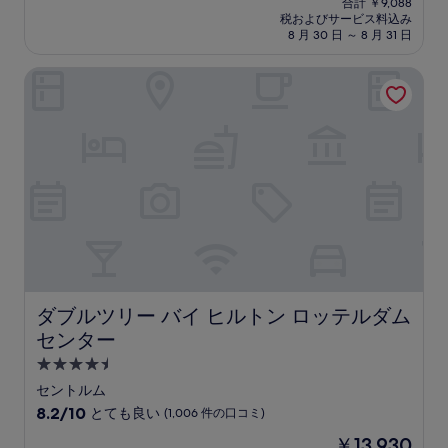
中
合計 ￥9,088
施
の
税およびサービス料込み
8.2、
設
料
8 月 30 日 ～ 8 月 31 日
と
金
て
は
ダブルツリー バイ ヒルトン ロッテルダム センター
も
￥7,128
良
い、
(464
件
の
口
コ
ミ)
件
の
口
コ
ミ
ダブルツリー バイ ヒルトン ロッテルダム センター
ダブルツリー バイ ヒルトン ロッテルダム
センター
4.5
つ
セントルム
星
10
8.2/10
とても良い
(1,006 件の口コミ)
宿
段
現
￥13,930
階