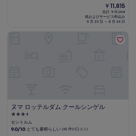
宿
段
現
￥11,815
階
泊
在
中
合計 ￥15,064
施
の
税およびサービス料込み
9.2、
設
料
8 月 23 日 ～ 8 月 24 日
と
金
て
は
ヌマ ロッテルダム クールシンゲル
も
￥11,815
素
晴
ら
し
い、
(1,007
件
の
口
コ
ミ)
件
の
ヌマ ロッテルダム クールシンゲル
ヌマ ロッテルダム クールシンゲル
口
3.5
コ
つ
ミ
セントルム
星
10
9.0/10
とても素晴らしい
(42 件の口コミ)
宿
段