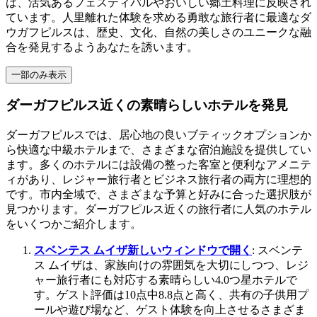
は、活気あるフェスティバルやおいしい郷土料理に反映され
ています。人里離れた体験を求める勇敢な旅行者に最適なダ
ウガフピルスは、歴史、文化、自然の美しさのユニークな融
合を発見するようあなたを誘います。
一部のみ表示
ダーガフピルス近くの素晴らしいホテルを発見
ダーガフピルスでは、居心地の良いブティックオプションか
ら快適な中級ホテルまで、さまざまな宿泊施設を提供してい
ます。多くのホテルには設備の整った客室と便利なアメニテ
ィがあり、レジャー旅行者とビジネス旅行者の両方に理想的
です。市内全域で、さまざまな予算と好みに合った選択肢が
見つかります。ダーガフピルス近くの旅行者に人気のホテル
をいくつかご紹介します。
スベンテス ムイザ
新しいウィンドウで開く
: スベンテ
ス ムイザは、家族向けの雰囲気を大切にしつつ、レジ
ャー旅行者にも対応する素晴らしい4.0つ星ホテルで
す。ゲスト評価は10点中8.8点と高く、共有の子供用プ
ールや遊び場など、ゲスト体験を向上させるさまざま