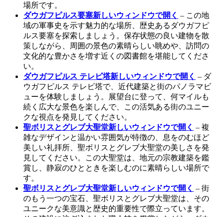
場所です。
ダウガフピルス要塞
新しいウィンドウで開く
– この地
域の軍事史を示す魅力的な場所、歴史あるダウガフピ
ルス要塞を探索しましょう。保存状態の良い建物を散
策しながら、周囲の景色の素晴らしい眺めや、訪問の
文化的な豊かさを増す近くの図書館を堪能してくださ
い。
ダウガフピルス テレビ塔
新しいウィンドウで開く
– ダ
ウガフピルス テレビ塔で、近代建築と街のパノラマビ
ューを体験しましょう。展望台に登って、何マイルも
続く広大な景色を楽しんで、この活気ある街のユニー
クな視点を発見してください。
聖ボリスとグレブ大聖堂
新しいウィンドウで開く
– 複
雑なデザインと温かい雰囲気が特徴の、息をのむほど
美しい礼拝所、聖ボリスとグレブ大聖堂の美しさを発
見してください。この大聖堂は、地元の宗教建築を鑑
賞し、静寂のひとときを楽しむのに素晴らしい場所で
す。
聖ボリスとグレブ大聖堂
新しいウィンドウで開く
– 街
のもう一つの宝石、聖ボリスとグレブ大聖堂は、その
ユニークな美意識と歴史的重要性で際立っています。