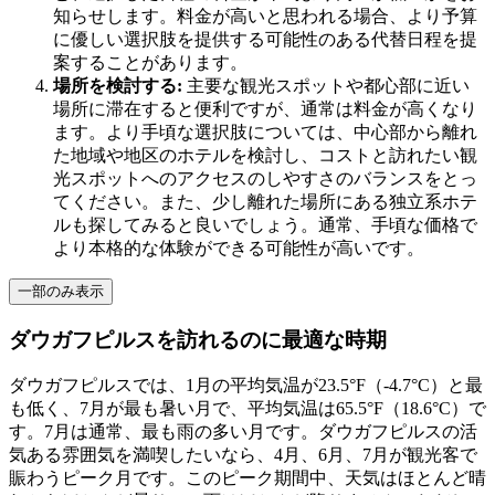
知らせします。料金が高いと思われる場合、より予算
に優しい選択肢を提供する可能性のある代替日程を提
案することがあります。
場所を検討する:
主要な観光スポットや都心部に近い
場所に滞在すると便利ですが、通常は料金が高くなり
ます。より手頃な選択肢については、中心部から離れ
た地域や地区のホテルを検討し、コストと訪れたい観
光スポットへのアクセスのしやすさのバランスをとっ
てください。また、少し離れた場所にある独立系ホテ
ルも探してみると良いでしょう。通常、手頃な価格で
より本格的な体験ができる可能性が高いです。
一部のみ表示
ダウガフピルスを訪れるのに最適な時期
ダウガフピルスでは、1月の平均気温が23.5°F（-4.7°C）と最
も低く、7月が最も暑い月で、平均気温は65.5°F（18.6°C）で
す。7月は通常、最も雨の多い月です。ダウガフピルスの活
気ある雰囲気を満喫したいなら、4月、6月、7月が観光客で
賑わうピーク月です。このピーク期間中、天気はほとんど晴