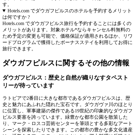
す。
Hotels.com でダウガフピルスのホテルを予約するメリット
は何ですか ?
Hotels.com でダウガフピルス旅行を予約することには多くの
メリットがあります。対象ホテル*ならキャンセル料無料の
ため予定の変更も可能で、価格保証が適用されるほか、リワ
ードプログラムで獲得したボーナスステイを利用してお得に
旅行できます。
ダウガフピルスに関するその他の情報
ダウガフピルス：歴史と自然が織りなすタペスト
リーが待っています
ラトビアで2番目に大きな都市であるダウガフピルスは、歴
史と魅力にあふれた隠れた宝石です。ダウガヴァ川のほとり
に位置し、軍事建築の傑作である19世紀の印象的なダウガフ
ピルス要塞を誇っています。緑豊かな都市公園を散策した
り、マーク・ロスコ芸術センターを筆頭とする多彩なアート
シーンを探索したりできます。この都市の豊かな多文化遺産