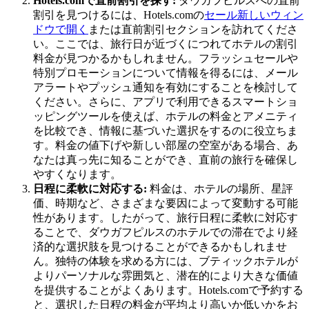
Hotels.comで直前割引を探す:
ダウガフピルスへの直前
割引を見つけるには、Hotels.comの
セール
新しいウィン
ドウで開く
または直前割引セクションを訪れてくださ
い。ここでは、旅行日が近づくにつれてホテルの割引
料金が見つかるかもしれません。フラッシュセールや
特別プロモーションについて情報を得るには、メール
アラートやプッシュ通知を有効にすることを検討して
ください。さらに、アプリで利用できるスマートショ
ッピングツールを使えば、ホテルの料金とアメニティ
を比較でき、情報に基づいた選択をするのに役立ちま
す。料金の値下げや新しい部屋の空室がある場合、あ
なたは真っ先に知ることができ、直前の旅行を確保し
やすくなります。
日程に柔軟に対応する:
料金は、ホテルの場所、星評
価、時期など、さまざまな要因によって変動する可能
性があります。したがって、旅行日程に柔軟に対応す
ることで、ダウガフピルスのホテルでの滞在でより経
済的な選択肢を見つけることができるかもしれませ
ん。独特の体験を求める方には、ブティックホテルが
よりパーソナルな雰囲気と、潜在的により大きな価値
を提供することがよくあります。Hotels.comで予約する
と、選択した日程の料金が平均より高いか低いかをお