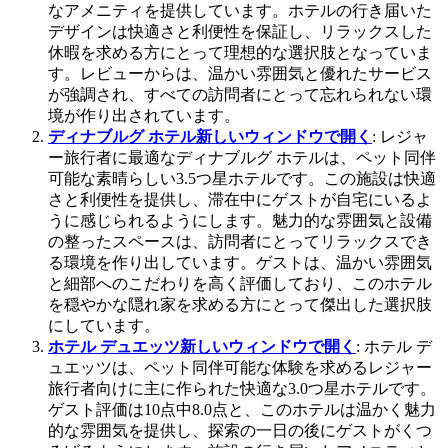
なアメニティを提供しています。ホテルの行き届いた
デザインは快適さと利便性を保証し、リラックスした
休暇を求める方にとって理想的な選択肢となっていま
す。レビューからは、温かい雰囲気と優れたサービス
が強調され、すべての訪問者にとって忘れられない環
境が作り出されています。
ディナブルグ ホテル
新しいウィンドウで開く
: レジャ
ー旅行者に最適なディナブルグ ホテルは、ペット同伴
可能な素晴らしい3.5つ星ホテルです。この施設は快適
さと利便性を提供し、滞在中にゲストが自宅にいるよ
うに感じられるようにします。魅力的な雰囲気と設備
の整ったスペースは、訪問者にとってリラックスでき
る環境を作り出しています。ゲストは、温かい雰囲気
と細部へのこだわりを高く評価しており、このホテル
を穏やかな隠れ家を求める方にとって傑出した選択肢
にしています。
ホテル デュエッツ
新しいウィンドウで開く
: ホテル デ
ュエッツは、ペット同伴可能な体験を求めるレジャー
旅行者向けに主に作られた快適な3.0つ星ホテルです。
ゲスト評価は10点中8.0点と、このホテルは温かく魅力
的な雰囲気を提供し、探索の一日の後にゲストがくつ