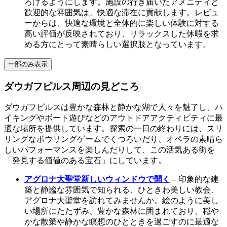
ろげるようにします。施設の行き届いたアメニティと
歓迎的な雰囲気は、快適な滞在に貢献します。レビュ
ーからは、快適な環境と全体的に楽しい体験に対する
高い評価が反映されており、リラックスした休暇を求
める方にとって素晴らしい選択肢となっています。
一部のみ表示
ダウガフピルス周辺の見どころ
ダウガフピルスは豊かな森林と静かな湖で人々を魅了し、ハ
イキングやボート遊びなどのアウトドアアクティビティに最
適な場所を提供しています。探索の一日の終わりには、スリ
リングなボウリングゲームでくつろいだり、オペラの素晴ら
しいパフォーマンスを楽しんだりして、この活気ある街を
「発見する価値のある宝石」にしています。
アグロナ大聖堂
新しいウィンドウで開く
– 印象的な建
築と静謐な雰囲気で知られる、ひときわ美しい教会、
アグロナ大聖堂を訪れてみませんか。絵のように美し
い場所にたたずみ、豊かな森林に囲まれており、穏や
かな散策や静かな瞑想のひとときを過ごすのに最適な