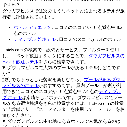
ですか ?
ダウガフピルスでは次のようなペットと泊まれるホテルが旅
行者に評価されています。
ホテル デュエッツ
: 口コミのスコアが 10 点満点中 8.2
点のホテル
ディナブルグ ホテル
: 口コミのスコアが 7.4 のホテル
Hotels.com の検索で「設備とサービス」フィルターを使用
し、「ペット歓迎」をオンにすることで、
ダウガフピルスの
ペット歓迎ホテル
をさらに検索できます。
ダウガフピルスで人気のプールがあるホテルはどこです
か ?
旅行でちょっとした贅沢を楽しむなら、
プールがあるダウガ
フピルスのホテル
がおすすめです。 屋内プール 1 か所が利
用できて口コミのスコアが 10 点満点中 7.4 点の
ディナブル
グ ホテル
は素晴らしいホテルです。 ダウガフピルスでプー
ルがある宿泊施設をさらに検索するには、Hotels.com の検索
で「設備とサービス」フィルターを使用して「プール」をお
選びください。
ダウガフピルスの中心地にあるホテルで人気があるのは