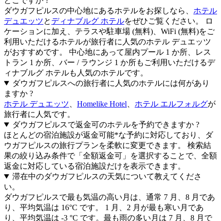
どこですか ?
ダウガフピルスの中心地にあるホテルをお探しなら、
ホテル
デュエッツ
と
ディナブルグ ホテル
をぜひご覧ください。 ロ
ケーションに加え、テラスや駐車場 (無料)、WiFi (無料)をご
利用いただけるホテルが旅行者に人気のホテル デュエッツ
がおすすめです。 中心地にあって屋内プール 1 か所、レス
トラン 1 か所、バー / ラウンジ 1 か所もご利用いただけるデ
ィナブルグ ホテルも人気のホテルです。
ダウガフピルスへの旅行者に人気のホテルには何があり
ますか ?
ホテル デュエッツ
、
Homelike Hotel
、
ホテル エルフォルグ
が
旅行者に人気です。
ダウガフピルスで返金可のホテルを予約できますか ?
ほとんどの宿泊施設が返金可能*な予約に対応しており、ダ
ウガフピルスの旅行プランを柔軟に変更できます。 検索結
果の絞り込み条件で「全額返金可」を選択することで、全額
返金に対応している宿泊施設だけを表示できます。
滞在中のダウガフピルスの天気について教えてくださ
い。
ダウガフピルスで最も気温の高い月は、通常 7 月、8 月であ
り、平均気温は 16°C です。 1 月、2 月が最も寒い月であ
り、平均気温は -3 °C です。最も雨の多い月は 7 月、8 月で