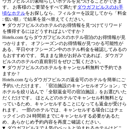
ウガフピルスの素晴らしいホテルを見つけることができま
す。 お客様のご要望をすべて満たす
ダウガフピルスのお手
頃なホテル
をお探しなら、フィルターを設定してから「料金
: 低い順」で結果を並べ替えてください。
ダウガフピルスのホテルのお得情報を見つけてリワード
を獲得するにはどうすればよいですか ?
Hotels.com ならダウガフピルスのホテル宿泊のお得情報が見
つかります。 オフシーズンのお得情報が見つかる可能性が
ある、平日やオフシーズン中のホテル料金を確認してみるの
もおすすめです。 気ままな旅がお好みであれば、ダウガフ
ピルスのホテルの直前割引をぜひご覧ください。
ダウガフピルスのホテルをキャンセル料無料で予約でき
ますか ?
Hotels.com ならダウガフピルスの返金可のホテルを簡単にご
予約いただけます。「宿泊施設のキャンセルオプション」で
ホテルを絞り込んで「全額返金可の宿泊施設」をお選びいた
だくだけです。 ほとんどのホテルでキャンセル料無料とな
っているため、キャンセルすることになっても返金が受けら
れます。 一部のホテルでは、キャンセルする場合にはチェ
ックインの 24 時間前までにキャンセルする必要があるた
め、あらかじめ予約内容を再度ご確認ください。
ダウガフピルスで人気のペットと泊まれるホテルはどこ