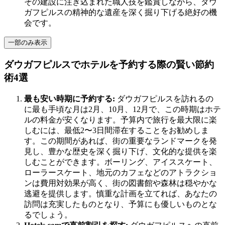
その建設に注ぎ込まれた職人技を鑑賞しながら、ダウ
ガフピルスの精神的な遺産を深く掘り下げる絶好の機
会です。
一部のみ表示
ダウガフピルスでホテルを予約する際の賢い節約
術4選
最も安い時期に予約する:
ダウガフピルスを訪れるの
に最も手頃な月は2月、10月、12月で、この時期はホテ
ルの料金が安くなります。予算内で旅行を最大限に楽
しむには、最低2〜3日間滞在することをお勧めしま
す。この期間があれば、街の重要なランドマークを発
見し、豊かな歴史を深く掘り下げ、文化的な提供を楽
しむことができます。ボーリング、アイススケート、
ローラースケート、地元のカフェなどのアトラクショ
ンは費用対効果が高く、街の図書館や森林は穏やかな
逃避を提供します。慎重な計画を立てれば、あなたの
訪問は充実したものとなり、予算にも優しいものとな
るでしょう。