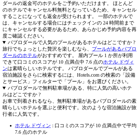
ダールの返金可のホテルをご予約いただけます。 ほとんど
のホテルでキャンセル料無料となっているため、キャンセル
することになっても返金が受けられます。 一部のホテルで
は、キャンセルする場合にはチェックインの 24 時間前まで
にキャンセルする必要があるため、あらかじめ予約内容を再
度ご確認ください。
パブロダールで人気のプールがあるホテルはどこですか ?
旅行でちょっとした贅沢を楽しむなら、
プールがあるパブロ
ダールのホテル
がおすすめです。 屋内プール 1 か所が利用
できて口コミのスコアが 10 点満点中 7.6 点の
ホテル ドヴィ
ン
は素晴らしいホテルです。 パブロダールでプールがある
宿泊施設をさらに検索するには、Hotels.com の検索の「設備
とサービス」フィルターで「プール」をお選びください。
パブロダールで無料駐車場がある、特に人気の高いホテ
ルはどこですか ?
お車で到着されるなら、無料駐車場があるパブロダールの素
晴らしいホテルを選ぶと便利です。次のような宿泊施設が旅
行者に人気です。
ホテル ドヴィン
: 口コミのスコアが 10 点満点中で平均
7.6 点のホテル