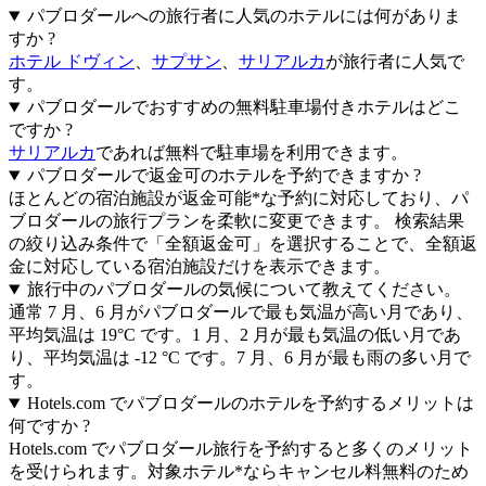
パブロダールへの旅行者に人気のホテルには何がありま
すか ?
ホテル ドヴィン
、
サプサン
、
サリアルカ
が旅行者に人気で
す。
パブロダールでおすすめの無料駐車場付きホテルはどこ
ですか ?
サリアルカ
であれば無料で駐車場を利用できます。
パブロダールで返金可のホテルを予約できますか ?
ほとんどの宿泊施設が返金可能*な予約に対応しており、パ
ブロダールの旅行プランを柔軟に変更できます。 検索結果
の絞り込み条件で「全額返金可」を選択することで、全額返
金に対応している宿泊施設だけを表示できます。
旅行中のパブロダールの気候について教えてください。
通常 7 月、6 月がパブロダールで最も気温が高い月であり、
平均気温は 19°C です。1 月、2 月が最も気温の低い月であ
り、平均気温は -12 °C です。7 月、6 月が最も雨の多い月で
す。
Hotels.com でパブロダールのホテルを予約するメリットは
何ですか ?
Hotels.com でパブロダール旅行を予約すると多くのメリット
を受けられます。対象ホテル*ならキャンセル料無料のため