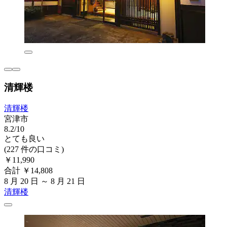
清輝楼
清輝楼
宮津市
8.2/10
とても良い
(227 件の口コミ)
￥11,990
合計 ￥14,808
8 月 20 日 ～ 8 月 21 日
清輝楼