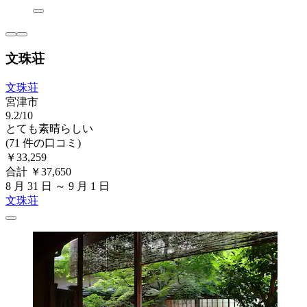
文珠荘
文珠荘
宮津市
9.2/10
とても素晴らしい
(71 件の口コミ)
￥33,259
合計 ￥37,650
8 月 31 日 ～ 9 月 1 日
文珠荘