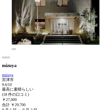
mizuya
mizuya
宮津市
9.6/10
最高に素晴らしい
(18 件の口コミ)
￥27,000
合計 ￥29,700
9 月 1 日 ～ 9 月 2 日