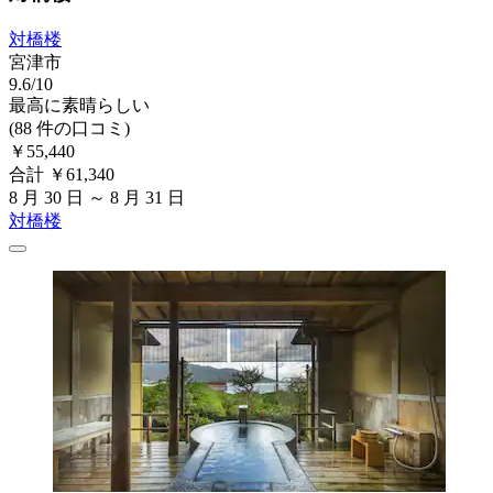
対橋楼
宮津市
9.6/10
最高に素晴らしい
(88 件の口コミ)
￥55,440
合計 ￥61,340
8 月 30 日 ～ 8 月 31 日
対橋楼