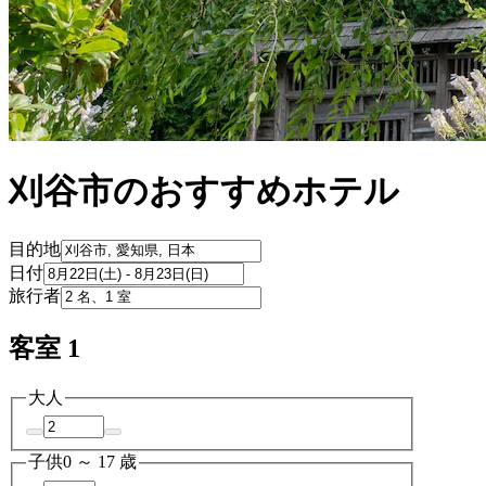
刈谷市のおすすめホテル
目的地
日付
旅行者
客室 1
大人
子供
0 ～ 17 歳