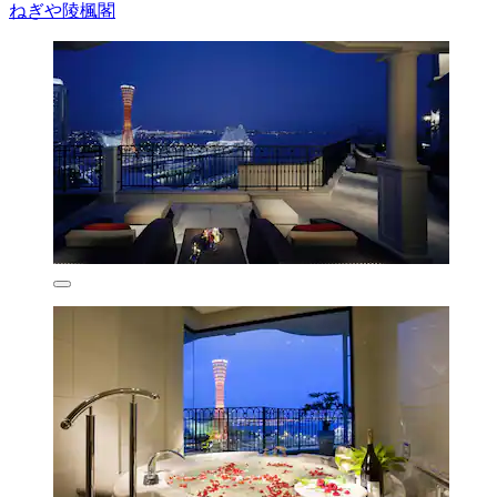
ねぎや陵楓閣