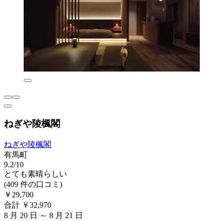
ねぎや陵楓閣
ねぎや陵楓閣
有馬町
9.2/10
とても素晴らしい
(409 件の口コミ)
￥29,700
合計 ￥32,970
8 月 20 日 ～ 8 月 21 日