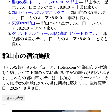
磐梯の湯 ドーミーインEXPRESS郡山
— 郡山市の 3 星
ホテル。 口コミのスコア : 8.8/10 ～ 非常に良い。
郡山ビューホテル アネックス
— 郡山市の 3.5 星ホテ
ル。 口コミのスコア : 8.6/10 ～ 非常に良い。
東横INN郡山
— 郡山市の 3 星ホテル。 口コミのスコ
ア : 8.2/10 ～ とても良い。
グランドメルキュール那須高原リゾート & スパ
— 那
須郡の 4 星ホテル。 口コミのスコア : 8.4/10 ～ とても
良い。
郡山市の宿泊施設
リアルな旅行者のレビューと、Hotels.com で 郡山市 の宿泊
を予約したゲスト間の人気に基づいて宿泊施設が選択されま
す。これらの 郡山市 ホテルは、快適さ、ロケーション、そ
して旅行者の体験において常に期待に応えます。最終更新
日：
2026 年 8 月 8 日
。
一部のみ表示