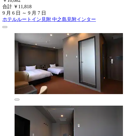
￥10,682
合計 ￥11,818
9 月 6 日 ～ 9 月 7 日
ホテルルートイン見附 中之島見附インター