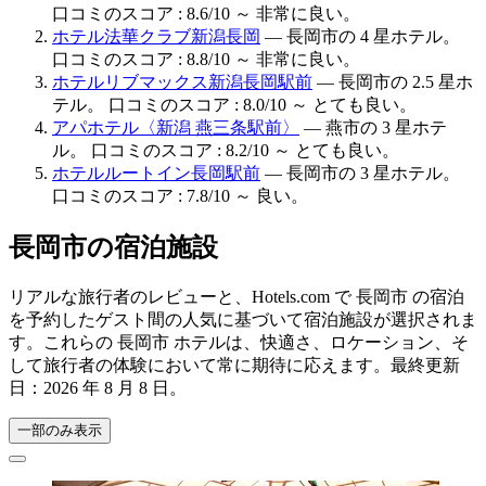
口コミのスコア : 8.6/10 ～ 非常に良い。
ホテル法華クラブ新潟長岡
— 長岡市の 4 星ホテル。
口コミのスコア : 8.8/10 ～ 非常に良い。
ホテルリブマックス新潟長岡駅前
— 長岡市の 2.5 星ホ
テル。 口コミのスコア : 8.0/10 ～ とても良い。
アパホテル〈新潟 燕三条駅前〉
— 燕市の 3 星ホテ
ル。 口コミのスコア : 8.2/10 ～ とても良い。
ホテルルートイン長岡駅前
— 長岡市の 3 星ホテル。
口コミのスコア : 7.8/10 ～ 良い。
長岡市の宿泊施設
リアルな旅行者のレビューと、Hotels.com で 長岡市 の宿泊
を予約したゲスト間の人気に基づいて宿泊施設が選択されま
す。これらの 長岡市 ホテルは、快適さ、ロケーション、そ
して旅行者の体験において常に期待に応えます。最終更新
日：
2026 年 8 月 8 日
。
一部のみ表示