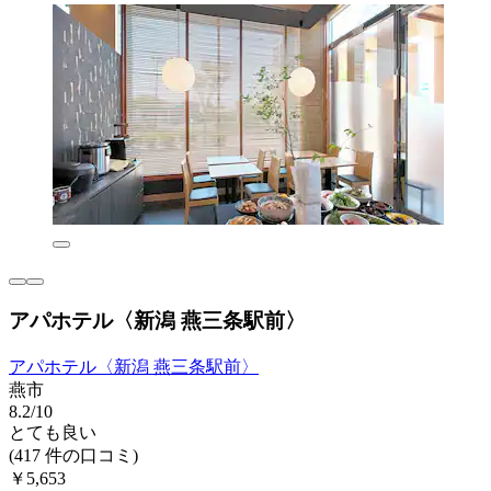
アパホテル〈新潟 燕三条駅前〉
アパホテル〈新潟 燕三条駅前〉
燕市
8.2/10
とても良い
(417 件の口コミ)
￥5,653