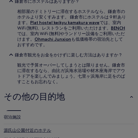
鎌倉市にホステルはありますか ?
相部屋のドミトリーに滞在するホステルなら、鎌倉市の
ホテルより安くすみます。 鎌倉市にホステルは 9 軒あり
ます。
Plat hostel keikyu kamakura wave
では、室内
WiFi (無料)、レストランをご利用いただけます。
BENCH
では、室内 WiFi (無料)やランドリー設備をご利用いただ
けます。
Ohmachi Junxion
も低価格帯の宿泊先として
おすすめです。
鎌倉市観光をお金をかけずに楽しむ方法はありますか ?
観光で予算オーバーしてしまうとは限りません。鎌倉市
に滞在するなら、由比ガ浜海水浴場や材木座海岸でアウ
トドアを楽しんでみましょう。七里ヶ浜海岸に足をのば
すこともお忘れなく。
その他の目的地
宿泊施設
源氏山公園付近のホテル