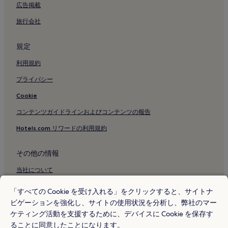
鎌倉文学館付近のホテル
広告掲載
鎌倉海浜公園付近のホテル
旅行会社
鎌倉市中央図書館付近のホテル
規定
佐助稲荷神社付近のホテル
利用規約
長勝寺付近のホテル
プライバシー
妙法寺付近のホテル
安国論寺付近のホテル
Cookie
曹洞宗 青木山本覺寺付近のホテル
コンテンツガイドラインおよびコンテンツの報告
鎌倉ハイキングコース付近のホテル
Hotels.com リワードの利用規約
鎌倉国宝館付近のホテル
その他の情報
英勝寺付近のホテル
当社について
神奈川県立近代美術館付近のホテル
採用情報
金龍山釈満院円頓宝戒寺付近のホテル
「すべての Cookie を受け入れる」をクリックすると、サイトナ
ビゲーションを強化し、サイトの使用状況を分析し、弊社のマー
薬王寺付近のホテル
旅行ガイド
ケティング活動を支援するために、デバイスに Cookie を保存す
長寿寺付近のホテル
Hotels.com リワード
ることに同意したことになります。