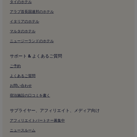
サザン ビーチちがさき近くの温泉のあるホテル
タイのホテル
サザン ビーチちがさき近くのスパのあるリゾート & ホテル
アラブ首長国連邦のホテル
逗子海岸近くのプールのあるホテル
イタリアのホテル
逗子海岸近くの駐車場のあるホテル
マルタのホテル
逗子海岸近くの朝食無料のホテル
ニュージーランドのホテル
逗子海岸近くのキッチン付きのホテル
サポート & よくあるご質問
逗子海岸近くのペットと泊まれるホテル
逗子海岸近くの格安ホテル
ご予約
逗子海岸近くの高級ホテル
よくあるご質問
逗子海岸近くの温泉のあるホテル
お問い合わせ
逗子海岸近くのビーチホテル
宿泊施設の口コミを書く
逗子海岸近くのスパのあるリゾート & ホテル
サプライヤー、アフィリエイト、メディア向け
夫婦池公園付近のホテル
アフィリエイトパートナー募集中
極楽寺付近のホテル
御霊神社付近のホテル
ニュースルーム