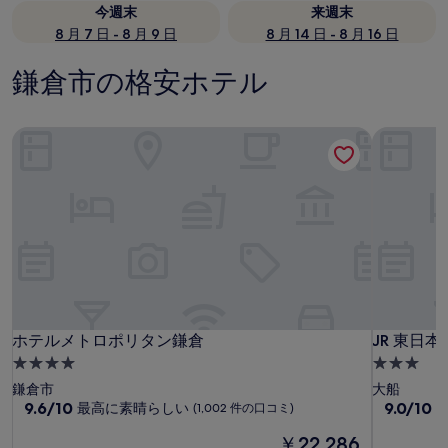
今週末
来週末
8 月 7 日 - 8 月 9 日
8 月 14 日 - 8 月 16 日
鎌倉市の格安ホテル
ホテルメトロポリタン鎌倉
JR 東日
ホテルメトロポリタン鎌倉
JR 東日
ホテルメトロポリタン鎌倉
JR 東日
4.0
3.0
つ
つ
鎌倉市
大船
星
10
星
10
9.6/10
9.0/10
最高に素晴らしい
(1,002 件の口コミ)
段
段
宿
宿
現
￥22,286
階
階