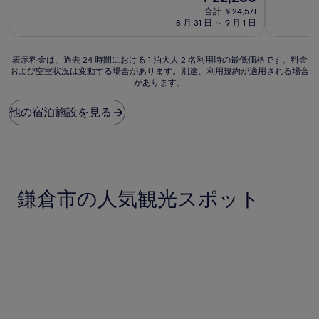
泊
泊
在
中
中
合計 ￥24,571
施
施
の
9.6、
9.0、
8 月 31 日 ～ 9 月 1 日
設
料
設
最
と
金
高
て
は
表
に
も
表示料金は、過去 24 時間における 1 泊大人 2 名利用時の最低価格です。料金
￥22,286
および空室状況は変動する場合があります。別途、利用規約が適用される場合
示
素
素
があります。
料
晴
晴
金
ら
ら
は、
し
し
他の宿泊施設を見る
過
い、
い、
去
(1,002
(796
24
件
件
時
の
の
間
口
口
に
コ
コ
鎌倉市の人気観光スポット
お
ミ)
ミ)
け
件
件
る
の
の
1
口
口
泊
コ
コ
大
ミ
ミ
人
2
名
利