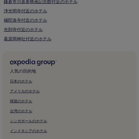
鎌倉市川喜多映画記念館付近のホテル
浄光明寺付近のホテル
補陀洛寺付近のホテル
光則寺付近のホテル
葛原岡神社付近のホテル
九品寺付近のホテル
小坪の駐車場のあるホテル
小坪のホテル
人気の目的地
腰越の格安ホテル
日本のホテル
瑞泉寺付近のホテル
アメリカのホテル
円応寺付近のホテル
韓国のホテル
サザン ビーチちがさき近くの駐車場のあるホテル
台湾のホテル
サザン ビーチちがさき近くのキッチン付きのホテル
シンガポールのホテル
サザン ビーチちがさき近くのペットと泊まれるホテル
インドネシアのホテル
サザン ビーチちがさき近くのビジネスホテル