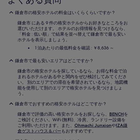
が
あ
鎌倉市の格安ホテルの料金はいくらくらいですか ?
り
ま
鎌倉市 にある 9 件の格安ホテルからお好きなところをお
す。
選びいただけます。 ホテルのお得情報を見つけるなら、
別
「料金 : 低い順」で結果を並べ替えて鎌倉市で最も安い
途、
ホテルを表示しましょう。
利
1 泊あたりの最低料金を確認 : ￥8,636 ～
用
規
鎌倉市で最も安いエリアはどこですか ?
約
が
鎌倉市の格安ホテルを探しているなら、お得な料金で泊
適
まれるホテルがある中と関内をぜひ検討してみてくださ
用
い。 別のエリアでの滞在を希望されているなら、地図機
さ
能を使用して別のエリアで格安ホテルを見つけましょ
れ
う。
る
場
鎌倉市でおすすめの格安ホテルはどこですか ?
合
が
鎌倉市で評価の高い格安ホテルをお探しなら、
BENCH
を
あ
ご検討ください。WiFi (無料)、冷房、ランドリー設備を
り
ご利用いただけます。また、
Ohmachi Junxion
や
IZA鎌
ま
倉ゲストハウス＆バー
もおすすめです。
す。