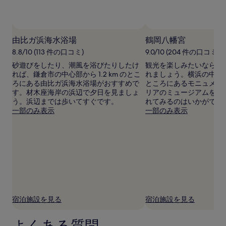
用
時
の
写真提供者 : Brian Jocson
写真
フ
最
リ
由比ガ浜海水浴場
鶴岡八幡宮
低
ー
8.8/10 (113 件の口コミ)
9.0/10 (204 件の口コミ)
価
写
格
砂遊びをしたり、潮風を浴びたりしたけ
観光を楽しみたいなら、
真
で
れば、鎌倉市の中心部から 1.2 km のとこ
れましょう。横浜の中心部から
提
す。
ろにある由比ガ浜海水浴場がおすすめで
ところにあるモニュメン
供
料
す。材木座海岸の浜辺で夕日を見ましょ
リアのミュージアムを訪
者
金
う。浜辺までは歩いてすぐです。
れてみるのはいかがでし
:
お
一部のみ表示
一部のみ表示
Brian
よ
Jocson
び
様
空
室
状
況
は
変
動
す
宿泊施設を見る
宿泊施設を見る
る
場
よくある質問
合