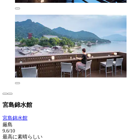
宮島錦水館
宮島錦水館
厳島
9.6/10
最高に素晴らしい