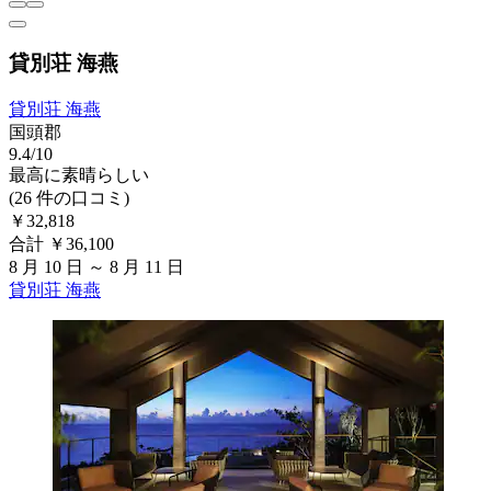
貸別荘 海燕
貸別荘 海燕
国頭郡
9.4/10
最高に素晴らしい
(26 件の口コミ)
￥32,818
合計 ￥36,100
8 月 10 日 ～ 8 月 11 日
貸別荘 海燕