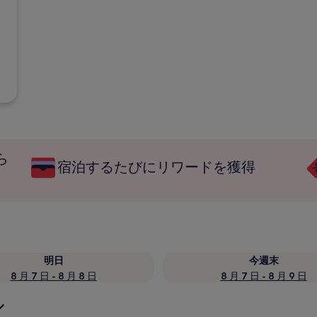
ら
宿泊するたびにリワードを獲得
明日
今週末
8 月 7 日 - 8 月 8 日
8 月 7 日 - 8 月 9 日
ル