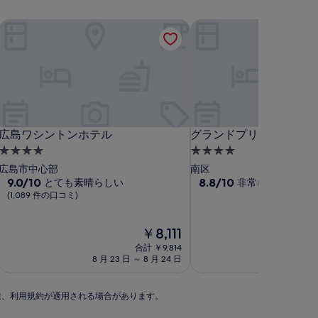
広島ワシントンホテル
グランドプリンスホテル
広島ワシントンホテル
グランドプリンスホテル
広島ワシントンホテル
グランドプリンスホテル
4.0
4.0
つ
つ
広島市中心部
南区
星
10
星
10
9.0/10
8.8/10
とても素晴らしい
非常に良い
(1,01
段
段
(1,089 件の口コミ)
宿
宿
階
階
泊
泊
中
中
施
施
現
￥8,111
9.0、
8.8、
設
在
設
と
非
合計 ￥9,814
の
て
常
8 月 23 日 ～ 8 月 24 日
8 月 24 
料
も
に
金
素
良
は
晴
い、
別途、利用規約が適用される場合があります。
￥8,111
ら
(1,011