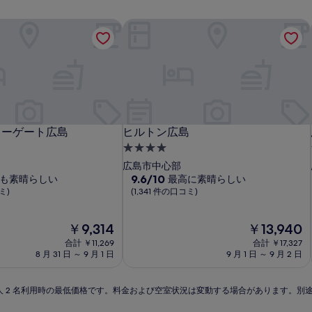
ターゲート広島
ヒルトン広島
ターゲート広島
ヒルトン広島
ターゲート広島
ヒルトン広島
4.0
つ
広島市中心部
星
10
9.6/10
も素晴らしい
最高に素晴らしい
段
ミ)
(1,341 件の口コミ)
宿
階
泊
中
施
現
現
￥9,314
￥13,940
9.6、
在
設
在
最
合計 ￥11,269
合計 ￥17,327
の
の
高
8 月 31 日 ～ 9 月 1 日
9 月 1 日 ～ 9 月 2 日
料
料
に
金
金
素
は
は
晴
 泊大人 2 名利用時の最低価格です。料金および空室状況は変動する場合があります。
￥9,314
￥13,940
ら