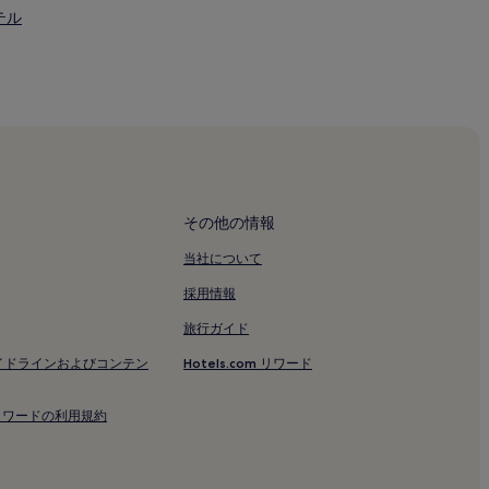
テル
るホテル
その他の情報
きのホテル
当社について
採用情報
旅行ガイド
イドラインおよびコンテン
Hotels.com リワード
の配慮あるホテル
テル
om リワードの利用規約