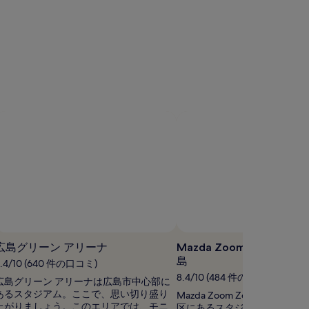
し
件
い、
の
(1,089
口
件
コ
の
ミ)
口
件
コ
の
ミ)
口
件
コ
の
ミ
口
コ
ミ
広島グリーン アリーナ
Mazda Zoom Zoom 
島
8.4/10 (640 件の口コミ)
8.4/10 (484 件の口コミ)
広島グリーン アリーナは広島市中心部に
あるスタジアム。ここで、思い切り盛り
Mazda Zoom Zoom スタジ
上がりましょう。このエリアでは、モニ
区にあるスタジアム。ここで