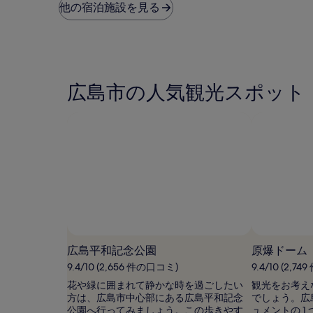
料
し
し
他の宿泊施設を見る
金
い、
い、
は、
(1,570
(1,391
過
件
件
去
の
の
24
口
口
時
コ
コ
広島市の人気観光スポット
間
ミ)
ミ)
に
件
件
お
の
の
け
口
口
る
コ
コ
1
ミ
ミ
泊
大
人
2
名
利
用
広島平和記念公園
原爆ドーム
時
9.4/10 (2,656 件の口コミ)
9.4/10 (2,7
の
最
花や緑に囲まれて静かな時を過ごしたい
観光をお考え
低
方は、広島市中心部にある広島平和記念
でしょう。広
価
公園へ行ってみましょう。この歩きやす
ュメントの 1