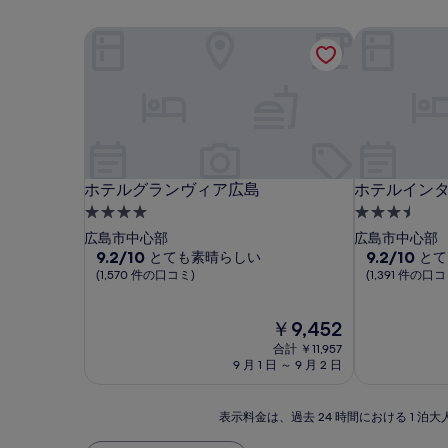
ホテルグランヴィア広島
ホテルイン
ホテルグランヴィア広島
ホテルイン
ホテルグランヴィア広島
ホテルイン
4.0
3.5
つ
つ
広島市中心部
広島市中心部
星
10
星
10
9.2/10
9.2/10
とても素晴らしい
とて
段
段
(1,570 件の口コミ)
(1,391 件の口コ
宿
宿
階
階
泊
泊
中
中
施
施
現
￥9,452
9.2、
9.2、
設
在
設
と
と
合計 ￥11,957
の
て
て
9 月 1 日 ～ 9 月 2 日
料
も
も
金
素
素
は
表
晴
晴
表示料金は、過去 24 時間における 1
￥9,452
示
ら
ら