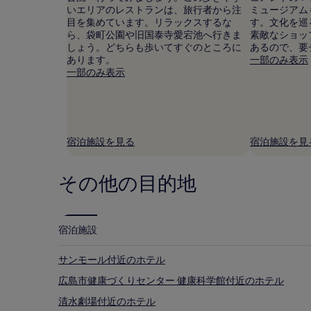
格
いエリアのレストランは、旅行者から注
ミュージアム
で
目を集めています。リラックスするな
す。文化を巡
す。
ら、袋町公園や旧国泰寺愛宕池へ行きま
素敵なショッ
料
しょう。どちらも歩いてすぐのところに
あるので、要
金
あります。
一部のみ表示
お
一部のみ表示
よ
び
空
室
状
宿泊施設を見る
宿泊施設を見
況
は
変
その他の目的地
動
す
る
場
合
宿泊施設
が
あ
サンモール付近のホテル
り
ま
広島市健康づくりセンター 健康科学館付近のホテル
す。
清水劇場付近のホテル
別