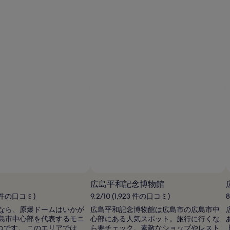
し
い、
(1,341
件
の
口
コ
ミ)
件
の
口
コ
ミ
広島平和記念博物館
49 件の口コミ)
9.2/10 (1,923 件の口コミ)
なら、原爆ドームはいかが
広島平和記念博物館は広島市の広島市中
島市中心部を代表するモニ
心部にある人気スポット。旅行に行くな
 つです。 このエリアでは、
ら要チェック。素敵なショップやレスト