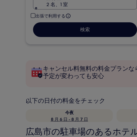
2 名、1 室
出張で利用する
検索
キャンセル料無料の料金プランな
予定が変わっても安心
以下の日付の料金をチェック
今夜
8 月 6 日 - 8 月 7 日
広島市の駐車場のあるホテ