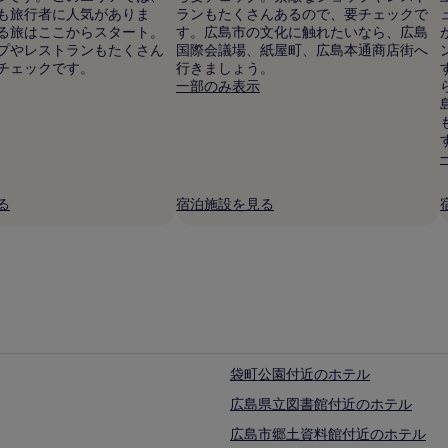
も旅行者に人気がありま
ランもたくさんあるので、要チェックで
る旅はここからスタート。
す。広島市の文化に触れたいなら、広島
プやレストランもたくさん
国際会議場、紙屋町、広島本通商店街へ
チェックです。
行きましょう。
一部のみ表示
る
宿泊施設を見る
袋町公園付近のホテル
広島県立図書館付近のホテル
広島市郷土資料館付近のホテル