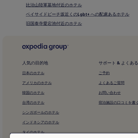
途、
比治山陸軍墓地付近のホテル
利
用
ベイサイドビーチ坂近くのLgbt+ への配慮あるホテル
規
旧国泰寺愛宕池付近のホテル
約
が
平和の門付近のホテル
適
用
平和乃観音像付近のホテル
さ
紙屋町付近のホテル
れ
る
原爆供養塔付近のホテル
人気の目的地
サポート & よくあ
場
合
広島本通商店街近くの朝食無料のホテル
日本のホテル
ご予約
が
広島本通商店街のホステル
あ
アメリカのホテル
よくあるご質問
り
広島本通商店街近くの格安ホテル
ま
韓国のホテル
お問い合わせ
す。
広島本通商店街の 3 つ星ホテル
台湾のホテル
宿泊施設の口コミを書
広島本通商店街近くのビジネスホテル
シンガポールのホテル
広島本通商店街近くの温泉のあるホテル
インドネシアのホテル
広島本通商店街近くのスパのあるリゾート & ホテル
タイのホテル
比治山町のホテル