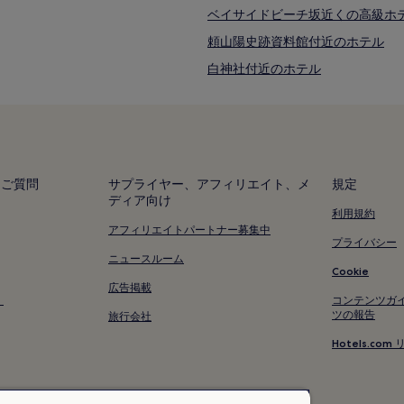
ベイサイドビーチ坂近くの高級ホ
頼山陽史跡資料館付近のホテル
白神社付近のホテル
ゲバントホール付近のホテル
広島護国神社付近のホテル
広島国際会議場付近のホテル
広島本通商店街近くの駐車場のあ
るご質問
サプライヤー、アフィリエイト、メ
規定
ディア向け
広島本通商店街近くのキッチン付
利用規約
広島本通商店街のアパートメント
アフィリエイトパートナー募集中
プライバシー
広島本通商店街近くの高級ホテル
ニュースルーム
Cookie
広島本通商店街の 4 つ星ホテル
広告掲載
く
コンテンツガ
広島本通商店街近くのLgbt+ へ
ツの報告
旅行会社
広島本通商店街近くの家族向けホ
Hotels.c
広島本通商店街付近のホテル
大須賀町のホテル