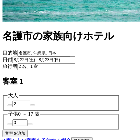
名護市の家族向けホテル
目的地
日付
旅行者
客室 1
大人
子供
0 ～ 17 歳
客室を追加