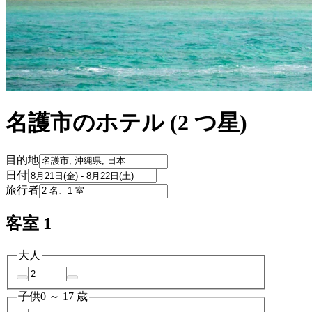
名護市のホテル (2 つ星)
目的地
日付
旅行者
客室 1
大人
子供
0 ～ 17 歳