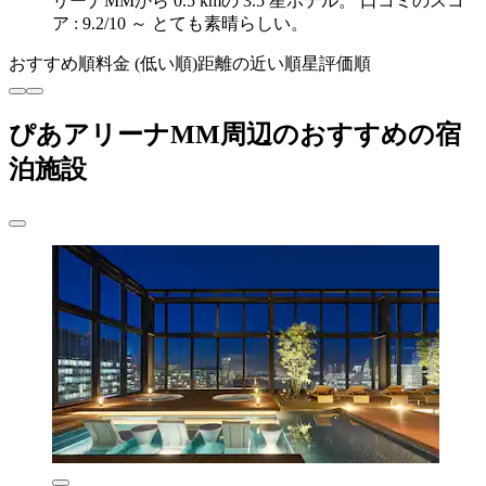
リーナMMから 0.5 kmの 3.5 星ホテル。 口コミのスコ
ア : 9.2/10 ～ とても素晴らしい。
おすすめ順
料金 (低い順)
距離の近い順
星評価順
ぴあアリーナMM周辺のおすすめの宿
泊施設