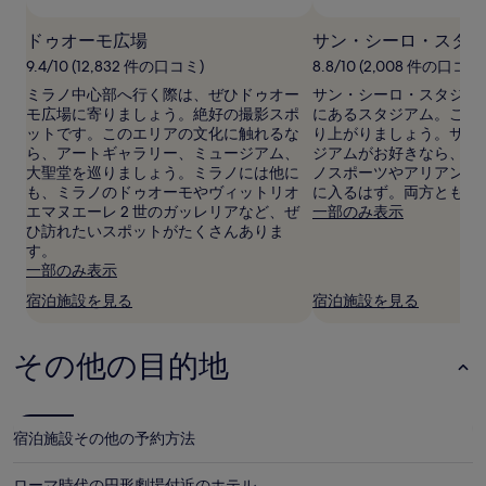
の
最
ドゥオーモ広場
サン・シーロ・スタジ
低
9.4/10 (12,832 件の口コミ)
8.8/10 (2,008 件の口コミ
価
格
ミラノ中心部へ行く際は、ぜひドゥオー
サン・シーロ・スタジア
で
モ広場に寄りましょう。絶好の撮影スポ
にあるスタジアム。ここ
す。
ットです。このエリアの文化に触れるな
り上がりましょう。サン
料
ら、アートギャラリー、ミュージアム、
ジアムがお好きなら、き
金
大聖堂を巡りましょう。ミラノには他に
ノスポーツやアリアンツ
お
も、ミラノのドゥオーモやヴィットリオ
に入るはず。両方とも近
よ
エマヌエーレ 2 世のガッレリアなど、ぜ
一部のみ表示
び
ひ訪れたいスポットがたくさんありま
空
す。
室
一部のみ表示
状
宿泊施設を見る
宿泊施設を見る
況
は
変
その他の目的地
動
す
る
場
合
宿泊施設
その他の予約方法
が
あ
ローマ時代の円形劇場付近のホテル