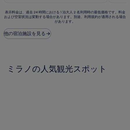
に
金
て
良
は
も
表
い、
￥15,596
表示料金は、過去 24 時間における 1 泊大人 2 名利用時の最低価格です。料金
素
および空室状況は変動する場合があります。別途、利用規約が適用される場合
示
(1,076
晴
があります。
料
件
ら
金
の
し
は、
口
他の宿泊施設を見る
い、
過
コ
(1,008
去
ミ)
件
24
件
の
時
の
口
間
口
コ
に
コ
ミ)
ミラノの人気観光スポット
お
ミ
件
け
の
る
口
1
コ
泊
ミ
大
人
2
名
利
用
時