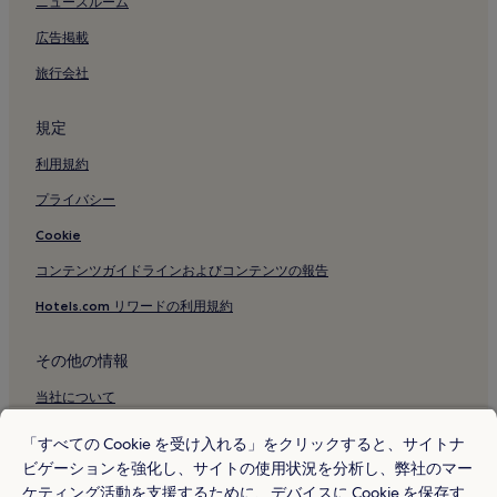
ニュースルーム
地下鉄ミッソーリ駅付近のホテル
広告掲載
ラ リナシェンテ付近のホテル
旅行会社
モンテナポレオーネ通り ファッション地区のゲストハウス
モンテナポレオーネ通り ファッション地区の 4 つ星ホテル
規定
モンテナポレオーネ通り ファッション地区近くのビジネスホテル
利用規約
モンテナポレオーネ通り ファッション地区近くのショッピングに最
プライバシー
適なホテル
Cookie
モンテナポレオーネ通り ファッション地区近くのLGBT+ への配慮
あるホテル
コンテンツガイドラインおよびコンテンツの報告
モンテナポレオーネ通り ファッション地区近くのスパのあるリゾー
Hotels.com リワードの利用規約
ト & ホテル
モンテナポレオーネ通り ファッション地区付近のホテル
その他の情報
ミラノ カドルナ ノルド駅付近のホテル
当社について
サン ロレンツォの円柱付近のホテル
採用情報
「すべての Cookie を受け入れる」をクリックすると、サイトナ
トリノ通りのアパートメント
ビゲーションを強化し、サイトの使用状況を分析し、弊社のマー
旅行ガイド
トリノ通りのイン
ケティング活動を支援するために、デバイスに Cookie を保存す