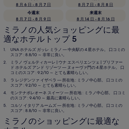
8 月 6 日 - 8 月 7 日
8 月 7 日 - 8 月 8 日
今週末
来週末
8 月 7 日 - 8 月 9 日
8 月 14 日 - 8 月 16 日
ミラノの人気ショッピングに最
適なホテルトップ 5
UNA ホテルズ ガッレ ミラノ
— 中央駅の 4 星ホテル。 口コミの
スコア : 8.8/10 ～ 非常に良い。
ミラノ ヴェルティカーレ | ウナ エスペリエンツェ | プリファー
ド ホテルズ アンド リゾーツ
— ヌォーヴァ門の 4 星ホテル。 口
コミのスコア : 9.2/10 ～ とても素晴らしい。
ラ レジデンツァ イザベラ
— 所在地 : ミラノ中心部。 口コミの
スコア : 9.2/10 ～ とても素晴らしい。
モンテナポレオーネ スイーツ
— 所在地 : ミラノ中心部。 口コミ
のスコア : 9.4/10 ～ 最高に素晴らしい。
コルソ イタリア ルームズ
— 所在地 : ミラノ中心部。 口コミの
スコア : 8.8/10 ～ 非常に良い。
ミラノのショッピングに最適な