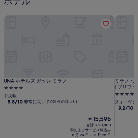
ホテル
UNA ホテルズ ガッレ ミラノ
ミラノ ヴ
UNA ホテルズ ガッレ ミラノ
ミラノ ヴ
UNA ホテルズ ガッレ ミラノ
ミラノ ヴ
| プリフ
4.0
4.0
つ
中央駅
つ
星
10
8.8/10
非常に良い
(1,076 件の口コミ)
ヌォーヴァ
段
星
10
9.2/10
宿
階
段
宿
泊
中
現
￥15,596
階
泊
施
8.8、
在
中
合計 ￥20,800
施
設
非
の
9.2、
税およびサービス料込み
常
料
設
と
8 月 24 日 ～ 8 月 25 日