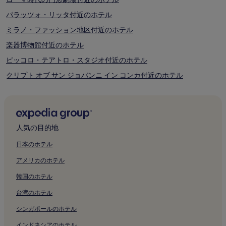
り
ま
パラッツォ・リッタ付近のホテル
す。
ミラノ・ファッション地区付近のホテル
別
途、
楽器博物館付近のホテル
利
用
ピッコロ・テアトロ・スタジオ付近のホテル
規
クリプト オブ サン ジョバンニ イン コンカ付近のホテル
約
が
ミラノのイスラエル神殿付近のホテル
適
用
カーサ・フォンタナ-ピロヴァーノ付近のホテル
さ
パラッツォ・ボッロメオ・ダッダ付近のホテル
れ
人気の目的地
る
キエーザ・ディ・サン・フランチェスコ・ディ・パオラ付近のホテ
場
ル
日本のホテル
合
が
サクロ クオーレ カトリック大学付近のホテル
アメリカのホテル
あ
サン ジュゼッペ教会付近のホテル
韓国のホテル
り
ま
ヴィットリオ エマヌエーレ 2 世のガッレリア付近のホテル
台湾のホテル
す。
ブレラ絵画館付近のホテル
シンガポールのホテル
アンブロジアーナ図書館付近のホテル
インドネシアのホテル