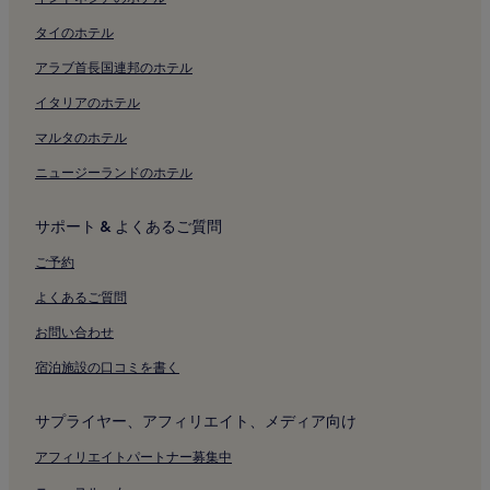
ヌオーヴァ門付近のホテル
タイのホテル
バガッティ ヴァルセッキ美術館付近のホテル
アラブ首長国連邦のホテル
サン・ロレンツォ大修道院付近のホテル
イタリアのホテル
ロッジア デリ オシイ付近のホテル
マルタのホテル
ミラノ市庁舎付近のホテル
ニュージーランドのホテル
最後の晩餐ミュージアム付近のホテル
コルドゥージオ広場付近のホテル
サポート & よくあるご質問
メルカンティ広場付近のホテル
ご予約
ドゥオーモ広場付近のホテル
よくあるご質問
スカラ広場付近のホテル
お問い合わせ
レオナルド ダ ヴィンチ像付近のホテル
宿泊施設の口コミを書く
ダル ヴェルメ劇場付近のホテル
地下鉄ドゥオーモ駅付近のホテル
サプライヤー、アフィリエイト、メディア向け
地下鉄ランツァ駅付近のホテル
アフィリエイトパートナー募集中
地下鉄モンテナポレオーネ駅付近のホテル