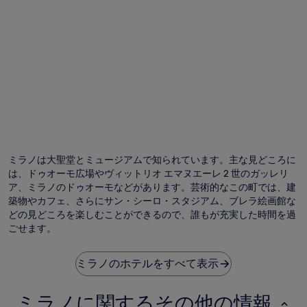
用
規
約
が
適
用
さ
れ
る
場
合
が
あ
ミラノは大聖堂とミュージアムで知られています。主な見どころに
り
は、ドゥオーモ広場やヴィットリオ エマヌエーレ 2 世のガッレリ
ま
ア、ミラノのドゥオーモなどがあります。芸術的なこの町では、建
す。
築物やカフェ、さらにサン・シーロ・スタジアム、ブレラ絵画館な
どの見どころを楽しむことができるので、誰もが充実した時間を過
ごせます。
ミラノのホテルをすべて表示
ミラノに関するその他の情報