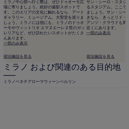
す。
ミラノ中心部へ行く際は、ぜひドゥオーモ広
サン・シーロ・スタジ
料
場に寄りましょう。絶好の撮影スポットで
るスタジアム。ここで
金
す。このエリアの文化に触れるなら、アート
ましょう。サン・シー
お
ギャラリー、ミュージアム、大聖堂を巡りま
きなら、きっとリド・
よ
しょう。ミラノには他にも、ミラノのドゥオ
アンツ・クラウドも気
び
ーモやヴィットリオ エマヌエーレ 2 世のガッ
近くにあります。
空
レリアなど、ぜひ訪れたいスポットがたくさ
一部のみ表示
室
んあります。
状
一部のみ表示
況
は
宿泊施設を見る
宿泊施設を見る
変
動
ミラノ および関連のある目的地
す
る
場
ミラノ
ベネチア
ローマ
ウィーン
ベルリン
合
が
あ
り
ま
す。
別
途、
利