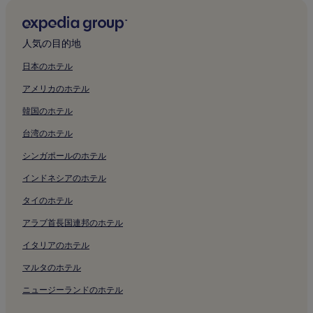
サクロ クオーレ カトリック大学付近のホテル
サンタ マリア アラ ポルタ教会付近のホテル
人気の目的地
サン ジュゼッペ教会付近のホテル
ミラノのドゥオーモ付近のホテル
日本のホテル
ヴィットリオ エマヌエーレ 2 世のガッレリア付近のホテル
アメリカのホテル
センピオーネ公園付近のホテル
韓国のホテル
スカラ座博物館付近のホテル
台湾のホテル
ブレラ絵画館付近のホテル
シンガポールのホテル
アンブロジアーナ図書館付近のホテル
インドネシアのホテル
サン・ロレンツォ大修道院付近のホテル
タイのホテル
サン マウリツィオ教会付近のホテル
アラブ首長国連邦のホテル
ロッジア デリ オシイ付近のホテル
イタリアのホテル
ミラノ市庁舎付近のホテル
マルタのホテル
ディオチェザーノ美術館付近のホテル
ニュージーランドのホテル
コルドゥージオ広場付近のホテル