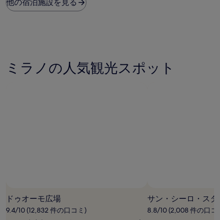
は、
(48
口
他の宿泊施設を見る
過
件
コ
去
の
ミ)
24
口
件
時
コ
の
間
ミ)
口
に
件
コ
お
ミラノの人気観光スポット
の
ミ
け
口
る
コ
1
ミ
泊
大
人
2
名
利
用
時
の
最
低
価
ドゥオーモ広場
サン・シーロ・スタ
格
9.4/10 (12,832 件の口コミ)
8.8/10 (2,008 件の口コ
で