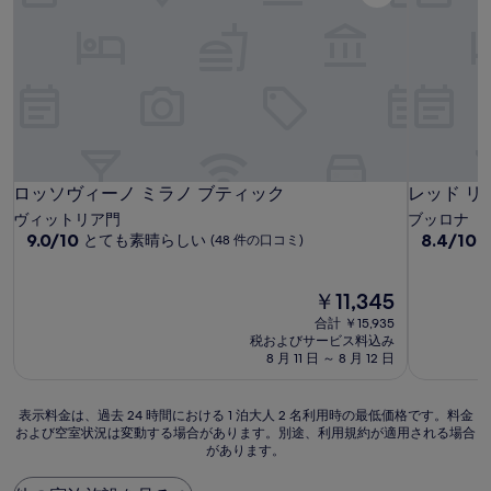
ロッソヴィーノ ミラノ ブティック
レッド リ
ロッソヴィーノ ミラノ ブティック
レッド リ
ヴィットリア門
ブッロナ
10
10
9.0/10
8.4/10
とても素晴らしい
(48 件の口コミ)
段
段
階
階
中
現
中
￥11,345
9.0、
在
8.4、
合計 ￥15,935
と
の
と
税およびサービス料込み
て
料
て
8 月 11 日 ～ 8 月 12 日
も
金
も
素
は
良
表
晴
￥11,345
い、
表示料金は、過去 24 時間における 1 泊大人 2 名利用時の最低価格です。料金
および空室状況は変動する場合があります。別途、利用規約が適用される場合
示
ら
(63
があります。
料
し
件
金
い、
の