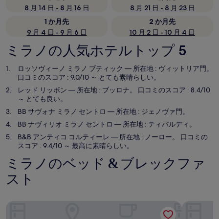
8 月 14 日 - 8 月 16 日
8 月 21 日 - 8 月 23 日
1 か月先
2 か月先
9 月 4 日 - 9 月 6 日
10 月 2 日 - 10 月 4 日
ミラノの人気ホテルトップ 5
ロッソヴィーノ ミラノ ブティック
— 所在地 : ヴィットリア門。
口コミのスコア : 9.0/10 ～ とても素晴らしい。
レッド リッボン
— 所在地 : ブッロナ。 口コミのスコア : 8.4/10
～ とても良い。
BB サヴォナ ミラノ セントロ
— 所在地 : ジェノヴァ門。
BB ナヴィリオ ミラノ セントロ
— 所在地 : ティバルディ。
B&B アンティコ コルティーレ
— 所在地 : ノーロー。 口コミの
スコア : 9.4/10 ～ 最高に素晴らしい。
ミラノのベッド & ブレックファ
スト
ロッソヴィーノ ミラノ ブティック
レッド リ