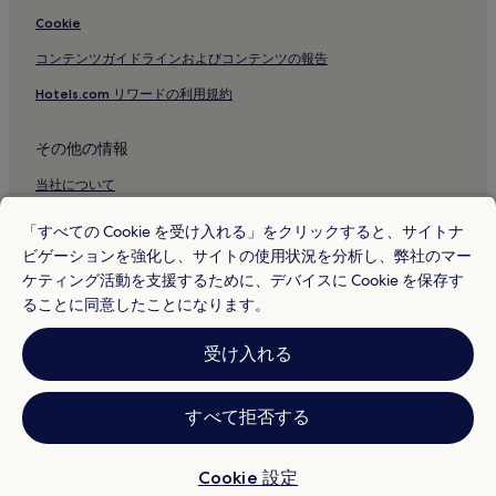
ヴィットリア神殿付近のホテル
Cookie
トリノ通りのアパートメント
コンテンツガイドラインおよびコンテンツの報告
トリノ通りのイン
Hotels.com リワードの利用規約
トリノ通りの 4 つ星ホテル
その他の情報
トリノ通りの 5 つ星ホテル
トリノ通り近くのショッピングに最適なホテル
当社について
トリノ通り付近のホテル
採用情報
「すべての Cookie を受け入れる」をクリックすると、サイトナ
ピッコロ シアター グラッシ付近のホテル
ビゲーションを強化し、サイトの使用状況を分析し、弊社のマー
旅行ガイド
ケティング活動を支援するために、デバイスに Cookie を保存す
スピガ通りのアパートメント
Hotels.com リワード
ることに同意したことになります。
ラジョーネ宮付近のホテル
* 一部のホテルは、チェックイン日の 24 時間以上前までにキャンセルす
ソルマーニ アンドレアーニ宮付近のホテル
受け入れる
ることを条件としています。詳細はウェブサイトでご覧ください。
© 2026 Hotels.com, L.P., an Expedia Group company. All rights reserved.
スカラ座博物館付近のホテル
Hotels.com および Hotels.com のロゴは、Hotels.com, L.P. の商標または
登録商標です。
セスト サン ジョヴァンニのアパートメント
すべて拒否する
モンツァのアパートメント
Cookie 設定
ミラノのプールのあるホテル