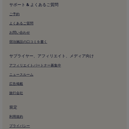
メルカンティ広場付近のホテル
サポート & よくあるご質問
スカラ広場付近のホテル
ご予約
ボルディ ペッツォーリ美術館付近のホテル
よくあるご質問
ダル ヴェルメ劇場付近のホテル
お問い合わせ
地下鉄カイローリ駅付近のホテル
宿泊施設の口コミを書く
地下鉄ドゥオーモ駅付近のホテル
地下鉄ランツァ駅付近のホテル
サプライヤー、アフィリエイト、メディア向け
地下鉄モンテナポレオーネ駅付近のホテル
アフィリエイトパートナー募集中
地下鉄ミッソーリ駅付近のホテル
ニュースルーム
ラ リナシェンテ付近のホテル
広告掲載
モンテナポレオーネ通り ファッション地区のアパートメント
旅行会社
モンテナポレオーネ通り ファッション地区のアパートスタイル
ホテル
規定
モンテナポレオーネ通り ファッション地区のゲストハウス
利用規約
モンテナポレオーネ通り ファッション地区近くのおしゃれなホ
テル
プライバシー