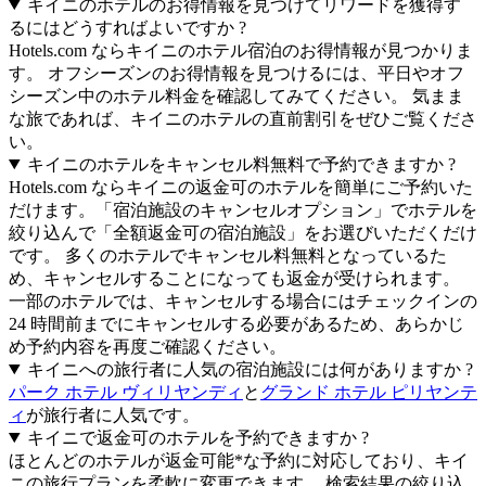
キイニのホテルのお得情報を見つけてリワードを獲得す
るにはどうすればよいですか ?
Hotels.com ならキイニのホテル宿泊のお得情報が見つかりま
す。 オフシーズンのお得情報を見つけるには、平日やオフ
シーズン中のホテル料金を確認してみてください。 気まま
な旅であれば、キイニのホテルの直前割引をぜひご覧くださ
い。
キイニのホテルをキャンセル料無料で予約できますか ?
Hotels.com ならキイニの返金可のホテルを簡単にご予約いた
だけます。「宿泊施設のキャンセルオプション」でホテルを
絞り込んで「全額返金可の宿泊施設」をお選びいただくだけ
です。 多くのホテルでキャンセル料無料となっているた
め、キャンセルすることになっても返金が受けられます。
一部のホテルでは、キャンセルする場合にはチェックインの
24 時間前までにキャンセルする必要があるため、あらかじ
め予約内容を再度ご確認ください。
キイニへの旅行者に人気の宿泊施設には何がありますか ?
パーク ホテル ヴィリヤンディ
と
グランド ホテル ピリヤンテ
ィ
が旅行者に人気です。
キイニで返金可のホテルを予約できますか ?
ほとんどのホテルが返金可能*な予約に対応しており、キイ
ニの旅行プランを柔軟に変更できます。 検索結果の絞り込