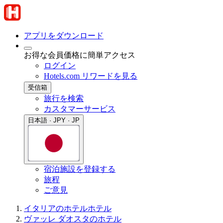
アプリをダウンロード
お得な会員価格に簡単アクセス
ログイン
Hotels.com リワードを見る
受信箱
旅行を検索
カスタマーサービス
日本語 · JPY · JP
宿泊施設を登録する
旅程
ご意見
イタリアのホテル
ホテル
ヴァッレ ダオスタのホテル