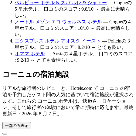
ベルビュー ホテル & スパ ルレ & シャトー
— Cogneの
5 星ホテル。 口コミのスコア : 9.8/10 ～ 最高に素晴ら
しい。
ノートル メゾン エコ ウェルネス ホテル
— Cogneの 4
星ホテル。 口コミのスコア : 10/10 ～ 最高に素晴らし
い。
エクスプレス ホテル アオスタ イースト
— Polleinの 3
星ホテル。 口コミのスコア : 8.2/10 ～ とても良い。
オママ ホテル
— Aostaの 4 星ホテル。 口コミのスコア
: 9.2/10 ～ とても素晴らしい。
コーニュの宿泊施設
リアルな旅行者のレビューと、Hotels.com で コーニュ の宿
泊を予約したゲスト間の人気に基づいて宿泊施設が選択され
ます。これらの コーニュ ホテルは、快適さ、ロケーショ
ン、そして旅行者の体験において常に期待に応えます。最終
更新日：
2026 年 8 月 7 日
。
一部のみ表示